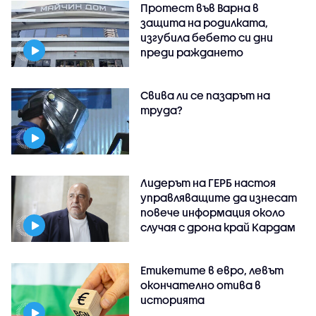
Протест във Варна в
защита на родилката,
изгубила бебето си дни
преди раждането
Свива ли се пазарът на
труда?
Лидерът на ГЕРБ настоя
управляващите да изнесат
повече информация около
случая с дрона край Кардам
Етикетите в евро, левът
окончателно отива в
историята