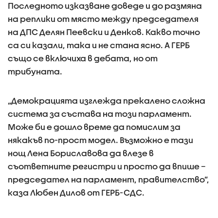
Последното изказване доведе и до размяна
на реплики от място между председателя
на ДПС Делян Пеевски и Денков. Какво точно
са си казали, така и не стана ясно. А ГЕРБ
също се включиха в дебата, но от
трибуната.
„Демокрацията изглежда прекалено сложна
система за състава на този парламент.
Може би е дошло време да помислим за
някакъв по-прост модел. Възможно е тази
нощ Лена Бориславова да влезе в
съответните регистри и просто да впише –
председател на парламент, правителство”,
каза Любен Дилов от ГЕРБ-СДС.