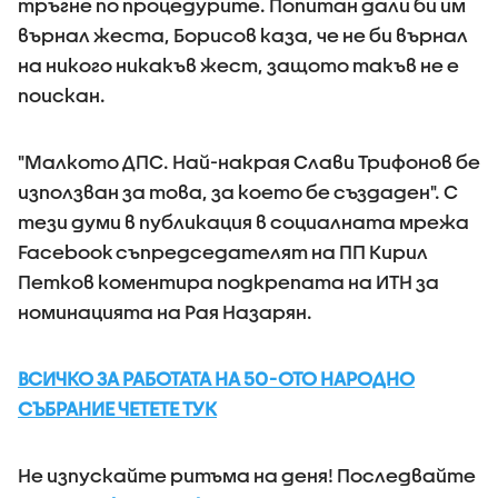
тръгне по процедурите. Попитан дали би им
върнал жеста, Борисов каза, че не би върнал
на никого никакъв жест, защото такъв не е
поискан.
"Малкото ДПС. Най-накрая Слави Трифонов бе
използван за това, за което бе създаден". С
тези думи в публикация в социалната мрежа
Facebook съпредседателят на ПП Кирил
Петков коментира подкрепата на ИТН за
номинацията на Рая Назарян.
ВСИЧКО ЗА РАБОТАТА НА 50-ОТО НАРОДНО
СЪБРАНИЕ ЧЕТЕТЕ ТУК
Не изпускайте ритъма на деня! Последвайте