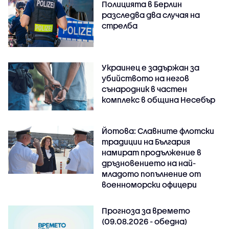
Полицията в Берлин
разследва два случая на
стрелба
Украинец е задържан за
убийството на негов
сънародник в частен
комплекс в община Несебър
Йотова: Славните флотски
традиции на България
намират продължение в
дръзновението на най-
младото попълнение от
военноморски офицери
Прогноза за времето
(09.08.2026 - обедна)