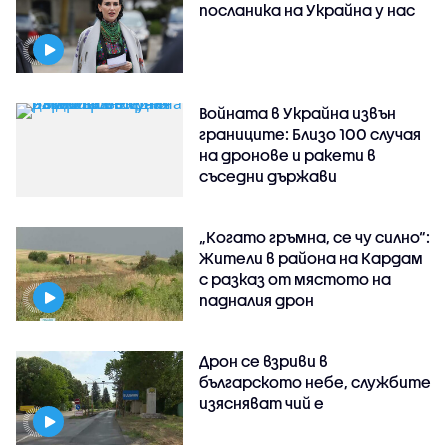
посланика на Украйна у нас
Войната в Украйна извън
границите: Близо 100 случая
на дронове и ракети в
съседни държави
„Когато гръмна, се чу силно“:
Жители в района на Кардам
с разказ от мястото на
падналия дрон
Дрон се взриви в
българското небе, службите
изясняват чий е