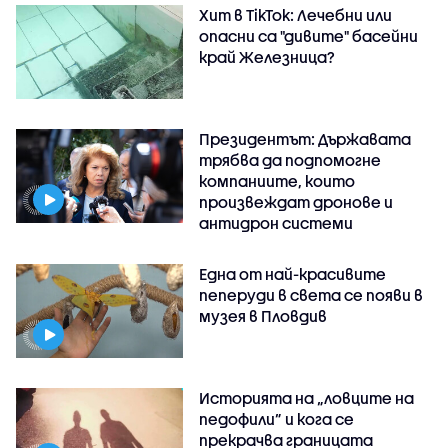
Хит в TikTok: Лечебни или
опасни са "дивите" басейни
край Железница?
Президентът: Държавата
трябва да подпомогне
компаниите, които
произвеждат дронове и
антидрон системи
Една от най-красивите
пеперуди в света се появи в
музея в Пловдив
Историята на „ловците на
педофили” и кога се
прекрачва границата