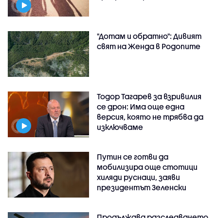
"Дотам и обратно": Дивият
свят на Женда в Родопите
Тодор Тагарев за взривилия
се дрон: Има още една
версия, която не трябва да
изключваме
Путин се готви да
мобилизира още стотици
хиляди руснаци, заяви
президентът Зеленски
Продължава разследването