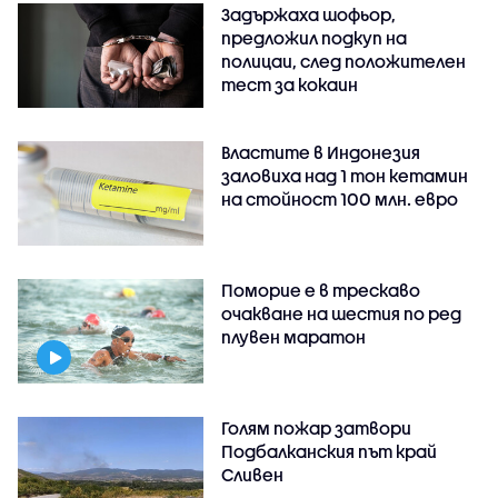
Задържаха шофьор,
предложил подкуп на
полицаи, след положителен
тест за кокаин
Властите в Индонезия
заловиха над 1 тон кетамин
на стойност 100 млн. евро
Поморие е в трескаво
очакване на шестия по ред
плувен маратон
Голям пожар затвори
Подбалканския път край
Сливен