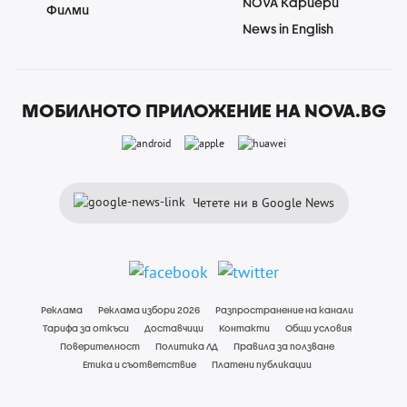
NOVA Кариери
Филми
News in English
МОБИЛНОТО ПРИЛОЖЕНИЕ НА NOVA.BG
Четете ни в Google News
Реклама
Реклама избори 2026
Разпространение на канали
Тарифа за откъси
Доставчици
Контакти
Общи условия
Поверителност
Политика ЛД
Правила за ползване
Етика и съответствие
Платени публикации