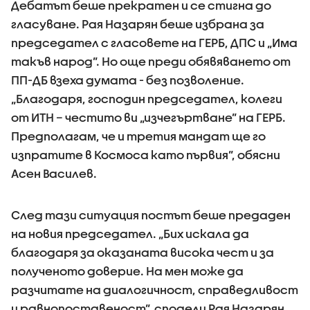
Дебатът беше прекратен и се стигна до
гласуване. Рая Назарян беше избрана за
председател с гласовете на ГЕРБ, ДПС и „Има
такъв народ”. Но още преди обявяването от
ПП-ДБ взеха думата - без позволение.
„Благодаря, господин председател, колеги
от ИТН – честито ви „изчегъртване” на ГЕРБ.
Предполагам, че и третия мандат ще го
изпратите в Космоса като първия”, обясни
Асен Василев.
След тази ситуация постът беше предаден
на новия председател. „Бих искала да
благодаря за оказаната висока чест и за
полученото доверие. На мен може да
разчитате на диалогичност, справедливост
и равнопоставеност”, сподели Рая Назарян.