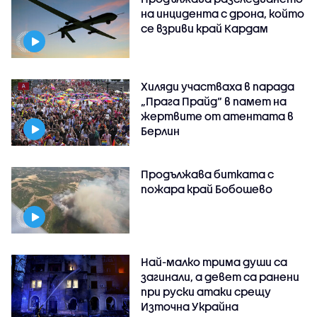
на инцидента с дрона, който
се взриви край Кардам
Хиляди участваха в парада
„Прага Прайд“ в памет на
жертвите от атентата в
Берлин
Продължава битката с
пожара край Бобошево
Най-малко трима души са
загинали, а девет са ранени
при руски атаки срещу
Източна Украйна