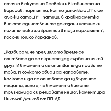
стояха в скута на Пеевски и в кабинета на
Борисов, партията, която започва с „П” и се
държи като „П” – патици, в крайна сметка
вие сте единствените доказани истински
политически шаврантии в този парламент”,
посочи Тошко Йорданов.
„Разбирам, че през цялото време се
опитвате да се скриете зад гърба на някой
друг. И в момента се опитвате да правите
това. И колкото обиди да направите,
колкото и да се опитвате да извъртите
нещата, ясно е, че в момента вие сте
тръгнали да си решавате нещо”, коментира
Николай Денков от ПП-ДБ.