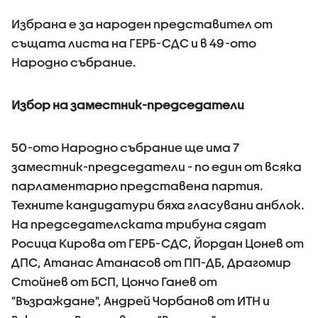
Избрана е за народен представител от
същата листа на ГЕРБ-СДС и в 49-ото
Народно събрание.
Избор на заместник-председатели
50-ото Народно събрание ще има 7
заместник-председатели - по един от всяка
парламентарно представена партия.
Техните кандидатури бяха гласувани анблок.
На председателската трибуна сядат
Росица Кирова от ГЕРБ-СДС, Йордан Цонев от
ДПС, Атанас Атанасов от ПП-ДБ, Драгомир
Стойнев от БСП, Цончо Ганев от
"Възраждане", Андрей Чорбанов от ИТН и