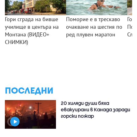
Гори сграда на бивше
Поморие е в трескаво
Гол
училище в центъра на
очакване на шестия по
Под
Монтана (ВИДЕО+
ред плувен маратон
Сли
СНИМКИ)
ПОСЛЕДНИ
20 хиляди души бяха
евакуирани в Канада заради
горски пожар