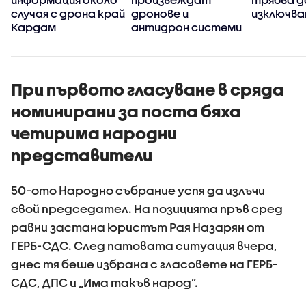
случая с дрона край
дронове и
изключва
Кардам
антидрон системи
При първото гласуване в сряда
номинирани за поста бяха
четирима народни
представители
50-ото Народно събрание успя да излъчи
свой председател. На позицията пръв сред
равни застана юристът Рая Назарян от
ГЕРБ-СДС. След патовата ситуация вчера,
днес тя беше избрана с гласовете на ГЕРБ-
СДС, ДПС и „Има такъв народ”.