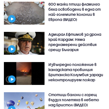
600 малки птици фламинго
бяха освободени в една от
най-големите колонии в
Европа (ВИДЕО)
Адмирал Ефтимов за дрона
край Кардам: Няма
преднамерени действия
срещу България
Извънредно положение в
канадската провинция
Британска Колумбия заради
неконтролируем пожар
Стотици балони с горещ
въздух полетяха в небето
над Бристол (ВИДЕО)