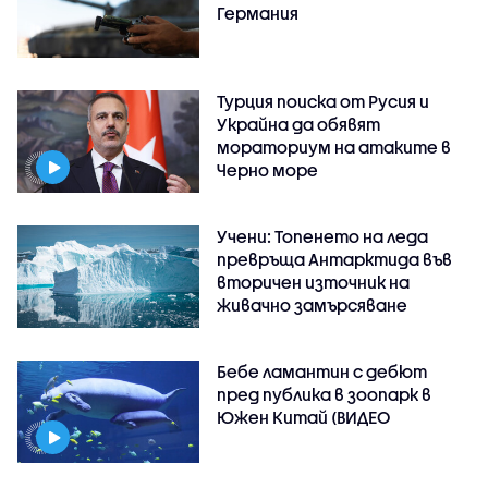
Германия
Турция поиска от Русия и
Украйна да обявят
мораториум на атаките в
Черно море
Учени: Топенето на леда
превръща Антарктида във
вторичен източник на
живачно замърсяване
Бебе ламантин с дебют
пред публика в зоопарк в
Южен Китай (ВИДЕО