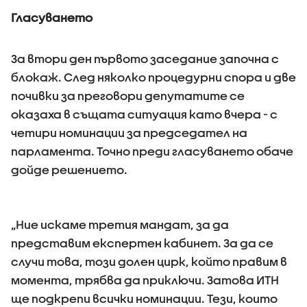
Гласуването
За втори ден първото заседание започна с
блокаж. След няколко процедурни спора и две
почивки за преговори депутатите се
оказаха в същата ситуация като вчера - с
четири номинации за председател на
парламента. Точно преди гласуването обаче
дойде решението.
„Ние искаме третия мандат, за да
представим експертен кабинет. За да се
случи това, този долен цирк, който правим в
момента, трябва да приключи. Затова ИТН
ще подкрепи всички номинации. Тези, които