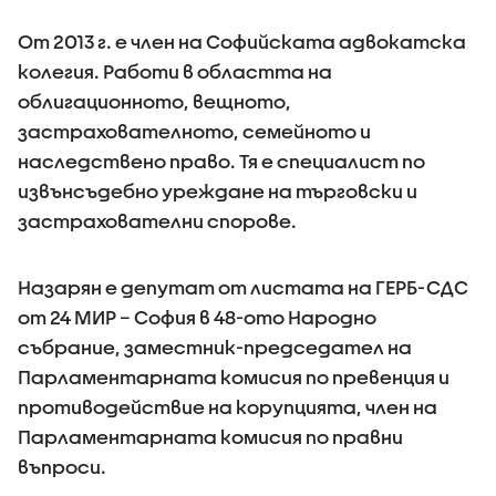
От 2013 г. е член на Софийската адвокатска
колегия. Работи в областта на
облигационното, вещното,
застрахователното, семейното и
наследствено право. Тя е специалист по
извънсъдебно уреждане на търговски и
застрахователни спорове.
Назарян е депутат от листата на ГЕРБ-СДС
от 24 МИР – София в 48-ото Народно
събрание, заместник-председател на
Парламентарната комисия по превенция и
противодействие на корупцията, член на
Парламентарната комисия по правни
въпроси.