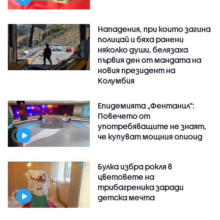
Нападения, при които загина
полицай и бяха ранени
няколко души, белязаха
първия ден от мандата на
новия президент на
Колумбия
Епидемията „Фентанил”:
Повечето от
употребяващите не знаят,
че купуват мощния опиоид
Булка избра рокля в
цветовете на
трибагреника заради
детска мечта