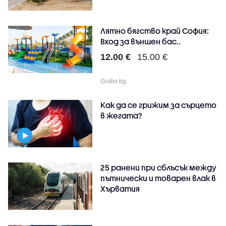
Лятно бягство край София:
Вход за външен бас..
12.00 €
15.00 €
Grabo.bg
Как да се грижим за сърцето
в жегата?
25 ранени при сблъсък между
пътнически и товарен влак в
Хърватия