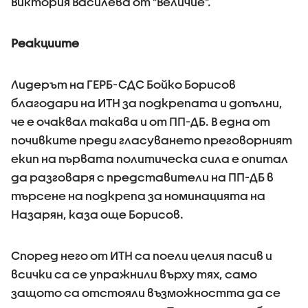
Виктория Василева от "Величие".
Реакциите
Лидерът на ГЕРБ-СДС Бойко Борисов
благодари на ИТН за подкрепата и допълни,
че е очаквал такава и от ПП-ДБ. В една от
почивките преди гласуването преговорният
екип на първата политическа сила е опитал
да разговаря с представители на ПП-ДБ в
търсене на подкрепа за номинацията на
Назарян, каза още Борисов.
Според него от ИТН са поели целия пасив и
всички са се упражнили върху тях, само
защото са отстояли възможността да се