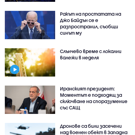
Ракът на простатата на
Джо Байдън се е
разпространил, съобщи
синът му
Слънчево време с локални
валежи в неделя
Иранският президент:
Моментът е подходящ за
сключване на споразумение
със САЩ
Дронове са били засечени
над военен обект в Западна