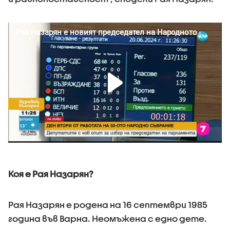
Коя е Рая Назарян?
Рая Назарян е родена на 16 септември 1985
година във Варна. Неомъжена с едно дете.