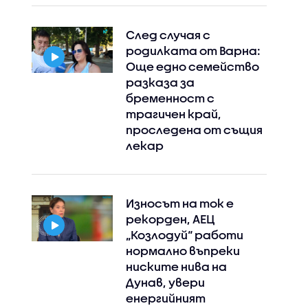
След случая с
родилката от Варна:
Още едно семейство
разказа за
бременност с
трагичен край,
проследена от същия
Instagram
Facebook
лекар
Износът на ток е
рекорден, АЕЦ
„Козлодуй“ работи
нормално въпреки
ниските нива на
Дунав, увери
енергийният