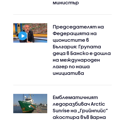
министър
Председателят на
Федерацията на
ционистите в
България: Групата
деца в Банско е дошла
на международен
лагер по наша
инициатива
Емблематичният
ледоразбивач Arctic
Sunrise на „Грийнпийс”
акостира във Варна