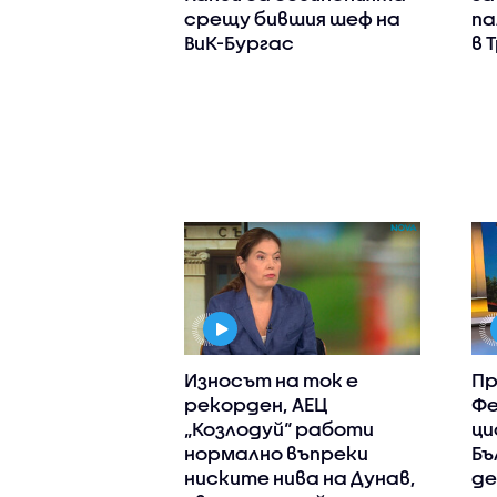
срещу бившия шеф на
па
ВиК-Бургас
в 
Износът на ток е
Пр
рекорден, АЕЦ
Фе
„Козлодуй“ работи
ци
нормално въпреки
Бъ
ниските нива на Дунав,
де