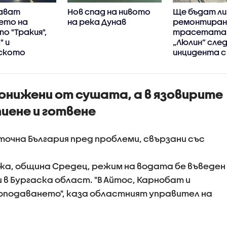
ават
Нов спад на нивото
Ще бъдат ли
ето на
на река Дунав
ремонтиран
по "Тракия",
трасетата 
 и
„Люлин” сле
ското
инцидента 
 петък и
онижени от сушата, а в язовирите
пиене и готвене
очна България пред проблеми, свързани със
жа, община Средец, режим на водата бе въведен
 в Бургаска област. "В Айтос, Карнобат и
оподаването", каза областният управител на