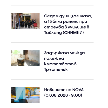
Седем души загинаха,
а 15 бяха ранени при
стрелба в училище в
Тайланд (СНИМКИ)
Задържаха мъж за
палеж на
кметството в
Тръстеник
Новините на NOVA
(07.08.2026 - 9.00)