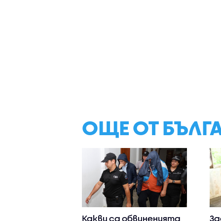
ОЩЕ ОТ БЪЛГ
Какви са обвиненията
За