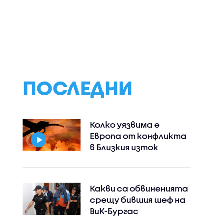
Какво се вижда на
Жълти кодове з
и
записите от камери
горещини в по-
в район
на мястото на
голямата част 
д двата
смъртоносния побой
България
с трамваи
в Пловдив
ПОСЛЕДНИ
Колко уязвима е
Европа от конфликта
в Близкия изток
Какви са обвиненията
срещу бившия шеф на
ВиК-Бургас