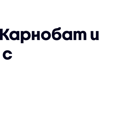
 Карнобат и
 с