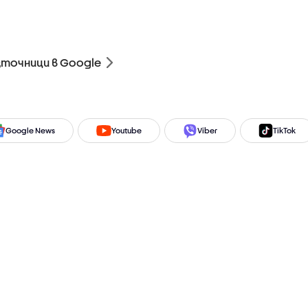
зточници в Google
Google News
Youtube
Viber
TikTok