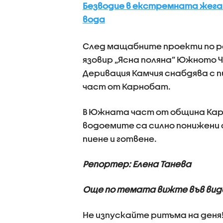
Безводие в екстремната жега:
вода
След мащабните проекти по р
язовир „Ясна поляна” Южното Ч
Деривация Камчия снабдява с п
част от Карнобат.
В Южната част от община Карн
водоемите са силно понижени о
пиене и готвене.
Репортер: Елена Танева
Още по темата вижте във вид
Не изпускайте ритъма на деня