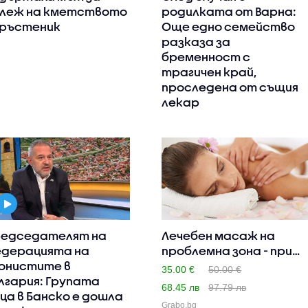
леж на кметството
родилката от Варна:
Тръстеник
Още едно семейство
разказа за
бременност с
трагичен край,
проследена от същия
лекар
едседателят на
Лечебен масаж на
дерацията на
проблемна зона - при
онистите в
болка,..
35.00 €
50.00 €
лгария: Групата
68.45 лв
97.79 лв
ца в Банско е дошла
Grabo.bg