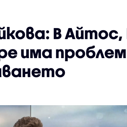
йкова: В Айтос,
ре има проблем
аването