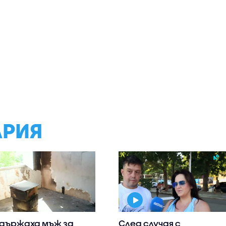
АРИЯ
държаха мъж за
След случая с