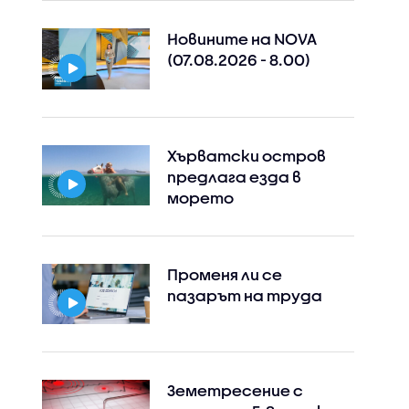
Новините на NOVA
(07.08.2026 - 8.00)
Хърватски остров
предлага езда в
морето
Променя ли се
пазарът на труда
Земетресение с