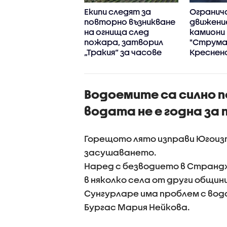
о надеждни са
Екипи следят за
Огранич
инелите и как се
повторно възникване
движени
ществява
на огнища след
камиони 
рол над
пожара, затворил
"Струма"
ьорите
„Тракия“ за часове
Креснен
дефиле в
неделя
Водоемите са силно п
водата не е годна за 
Горещото лято изправи Югоизт
засушаването.
Наред с безводието в Странд
в няколко села от други общини
Сунгурларе има проблем с вод
Бургас Мария Нейкова.