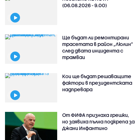
(06.08.2026 - 9.00)
Ще бъдат ли ремонтирани
трасетата в район „Люлин”
след двата инцидента с
трамваи
Кои ще бъдат решаващите
фактори в президентската
надпревара
От ФИФА признаха грешки,
но заявиха пълна подкрепа за
Джани Инфантино