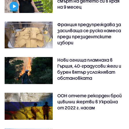
смърт на детето си в края
на 9 месец
Франция предупреждава за
засилваща се руска намеса
преди президентските
избори
Нови огнища пламнаха в
Гърция, 40-градусови жеги и
бурен вятър усложняват
обстановката
ООН отчете рекорден брой
цивилни жертви в Украйна
от 2022 г. насам