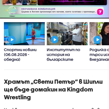
Спортни новини
Институтът по
Родилка 
а
(06.08.2026 -
история на
търси ис
обедна)
българските
внезапн
емигранти в
на детет
Северна Америка -
края на 9
близо 60 тона
архивни документи,
Храмът „Свети Петър“ в Шипли
книги, снимки и
ще бъде домакин на Kingdom
оборудване
Wrestling