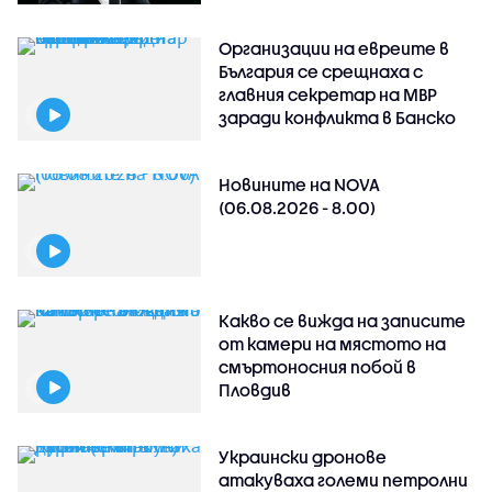
Организации на евреите в
България се срещнаха с
главния секретар на МВР
заради конфликта в Банско
Новините на NOVA
(06.08.2026 - 8.00)
Какво се вижда на записите
от камери на мястото на
смъртоносния побой в
Пловдив
Украински дронове
атакуваха големи петролни