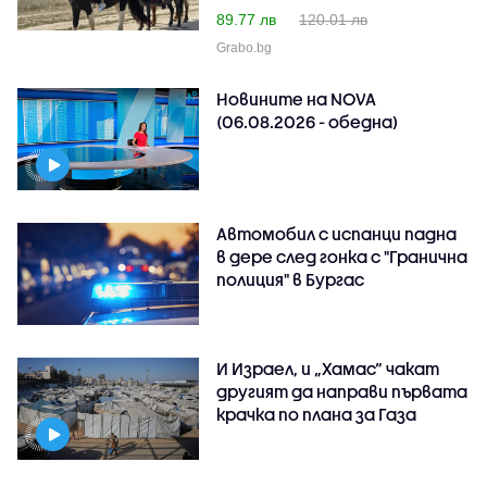
89.77 лв
120.01 лв
Grabo.bg
Новините на NOVA
(06.08.2026 - обедна)
Автомобил с испанци падна
в дере след гонка с "Гранична
полиция" в Бургас
И Израел, и „Хамас“ чакат
другият да направи първата
крачка по плана за Газа