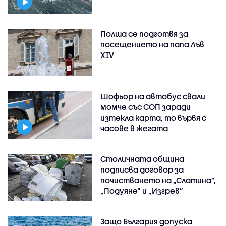
Полша се подготвя за
посещението на папа Лъв
XIV
Шофьор на автобус свали
момче със СОП заради
изтекла карта, то вървя с
часове в жегата
Столичната община
подписва договор за
почистването на „Слатина”,
„Подуяне” и „Изгрев”
Защо България допуска