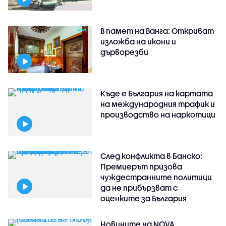
В памет на Ванга: Откриват
изложба на икони и
дърворезби
Къде е България на картата
на международния трафик и
производство на наркотици
След конфликта в Банско:
Премиерът призова
чуждестранните политици
да не прибързват с
оценките за България
Новините на NOVA