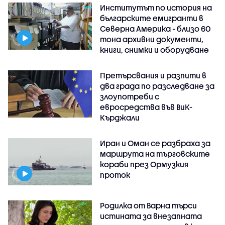
Институтът по история на
българските емигранти в
Северна Америка - близо 60
тона архивни документи,
книги, снимки и оборудване
Претърсвания и разпити в
два града по разследване за
злоупотреби с
евросредства във ВиК-
Кърджали
Иран и Оман се разбраха за
маршрута на търговските
кораби през Ормузкия
проток
Родилка от Варна търси
истината за внезапната