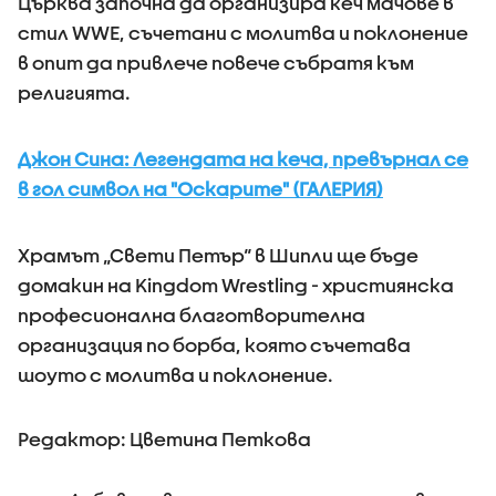
Църква започна да организира кеч мачове в
стил WWE, съчетани с молитва и поклонение
в опит да привлече повече събратя към
религията.
Джон Сина: Легендата на кеча, превърнал се
в гол символ на "Оскарите" (ГАЛЕРИЯ)
Храмът „Свети Петър“ в Шипли ще бъде
домакин на Kingdom Wrestling - християнска
професионална благотворителна
организация по борба, която съчетава
шоуто с молитва и поклонение.
Редактор: Цветина Петкова