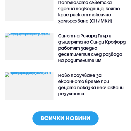
Потъналата съветска
ядрена подводница, която
крие риск от токсично
замърсяване (СНИМКИ)
Синът на Ричард Гиър и
дъщерята на Синди Крофорд
работят заедно
десетилетия след развода
на родителите им
Ново проучване за
екранното време при
децата показва неочаквани
резултати
ВСИЧКИ НОВИНИ