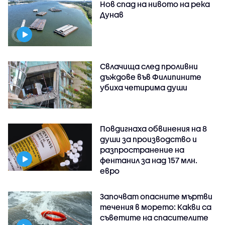
Нов спад на нивото на река
Дунав
Свлачища след проливни
дъждове във Филипините
убиха четирима души
Повдигнаха обвинения на 8
души за производство и
разпространение на
фентанил за над 157 млн.
евро
Започват опасните мъртви
течения в морето: Какви са
съветите на спасителите