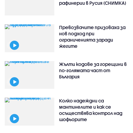
рафинерии в Русия (СНИМКА)
Превозвачите призоваха за
нов подход при
ограниченията заради
жегите
Жълти кодове за горещини в
по-голямата част от
България
Колко надеждни са
мантинелите и как се
осъществява контрол над
шофьорите