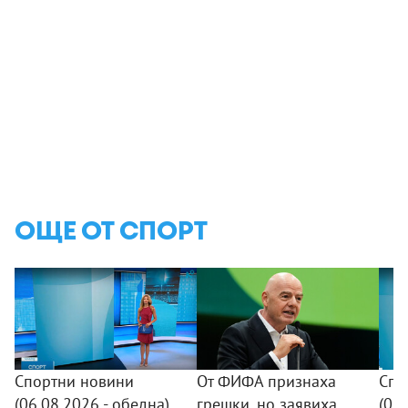
ОЩЕ ОТ СПОРТ
Спортни новини
От ФИФА признаха
Спо
(06.08.2026 - обедна)
грешки, но заявиха
(05.