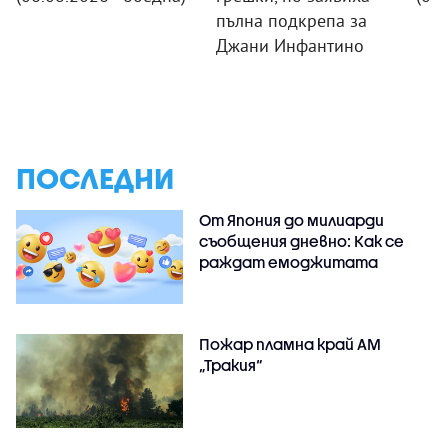
пълна подкрепа за
Джани Инфантино
ПОСЛЕДНИ
От Япония до милиарди
съобщения дневно: Как се
раждат емоджитата
Пожар пламна край АМ
„Тракия“