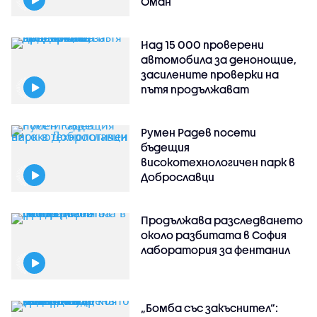
Оман
Над 15 000 проверени
автомобила за денонощие,
засилените проверки на
пътя продължават
Румен Радев посети
бъдещия
високотехнологичен парк в
Доброславци
Продължава разследването
около разбитата в София
лаборатория за фентанил
„Бомба със закъснител“: