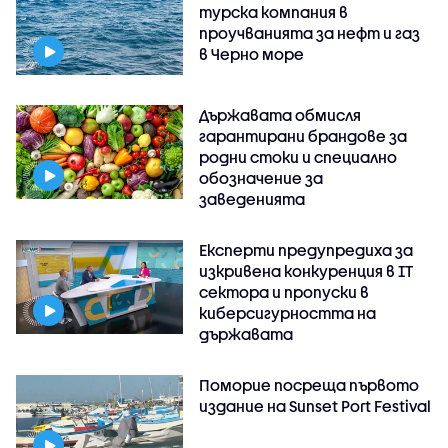
турска компания в
проучванията за нефт и газ
в Черно море
Държавата обмисля
гарантирани брандове за
родни стоки и специално
обозначение за
заведенията
Експерти предупредиха за
изкривена конкуренция в IT
сектора и пропуски в
киберсигурността на
държавата
Поморие посреща първото
издание на Sunset Port Festival