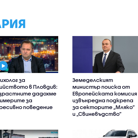
АРИЯ
ихолог за
Земеделският
ийството в Пловдив:
министър поиска от
зрастните дадохме
Европейската комисия
имерите за
извънредна подкрепа
ресивно поведение
за секторите „Мляко“
и „Свиневъдство“