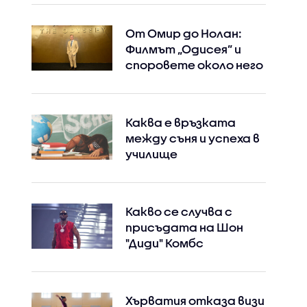
Instagram
Facebook
От Омир до Нолан:
Филмът „Одисея” и
споровете около него
Каква е връзката
между съня и успеха в
училище
Какво се случва с
присъдата на Шон
"Диди" Комбс
Хърватия отказа визи