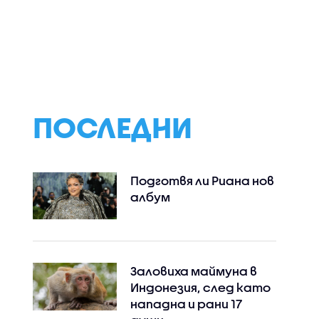
ност АЕЦ
От 9 август
Държавата обм
а спре
приключва двойното
гарантирани
ади
етикетиране - какво
брандове за род
о на
се променя за
стоки и специал
потребителите
обозначение за
заведенията
ПОСЛЕДНИ
Подготвя ли Риана нов
албум
Заловиха маймуна в
Индонезия, след като
нападна и рани 17