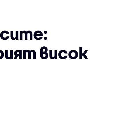
сите:
рият висок