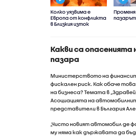
ения също
Колко уязвима е
Променя 
лява
Европа от конфликта
пазарът
остта на АЕЦ
в Близкия изток
Какви са опасенията н
пазара
Министерството на финансите
фискален риск. Как обаче това
на бизнеса? Темата в „Здраве
Асоциацията на автомобилнит
представители в България Ал
„Чисто новият автомобил де ф
му няма как държавата да бъд