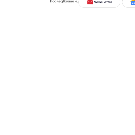
Последвайте ни
NewsLetter