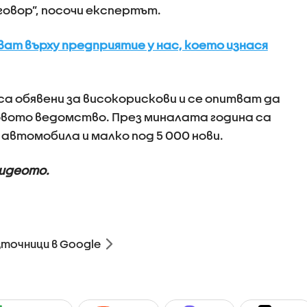
говор”, посочи експертът.
ат върху предприятие у нас, което изнася
а обявени за високорискови и се опитват да
вото ведомство. През миналата година са
автомобила и малко под 5 000 нови.
видеото.
зточници в Google