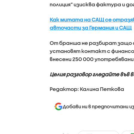
полиция” изисква фактура и до
Как митата на САЩ се отразяв
авточасти за Германия и САЩ
От бранша не разбират защо с
установят контакт с финансо
внесени 250 000 употребявани 
Целия разговор гледайте във 
Редактор: Калина Петкова
Добави ни в предпочитани и