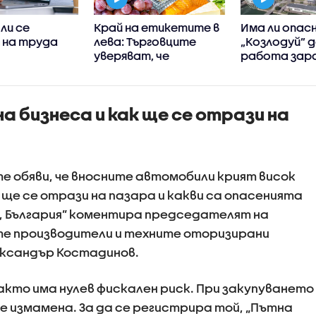
ли се
Край на етикетите в
Има ли опас
 на труда
лева: Търговците
„Козлодуй” д
уверяват, че
работа зар
преминаването само
ниското нив
към евро няма да
Дунав?
вдигне цените
а бизнеса и как ще се отрази на
 обяви, че вносните автомобили крият висок
 ще се отрази на пазара и какви са опасенията
й, България” коментира председателят на
е производители и техните оторизирани
ександър Костадинов.
акто има нулев фискален риск. При закупуването
е измамена. За да се регистрира той, „Пътна