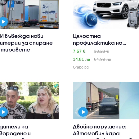
И въвежда нови
Цялостна
итерии за спиране
профилактика на
 тировете
автоклиматик
7.57 €
33.23 €
станда..
14.81 лв
64.99 лв
Grabo.bg
дители на
Двойно нарушение:
вородено и
Автомобил кара