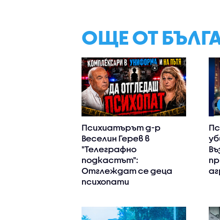
ОЩЕ ОТ БЪЛГ
Психиатърът д-р
Пс
Веселин Герев в
уб
"Телеграфно
Въ
подкастът":
пр
Отглеждат се деца
аг
психопати