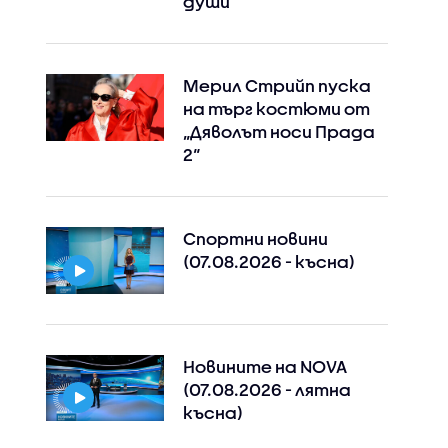
души
Мерил Стрийп пуска
на търг костюми от
„Дяволът носи Прада
2“
Спортни новини
(07.08.2026 - късна)
Новините на NOVA
(07.08.2026 - лятна
късна)