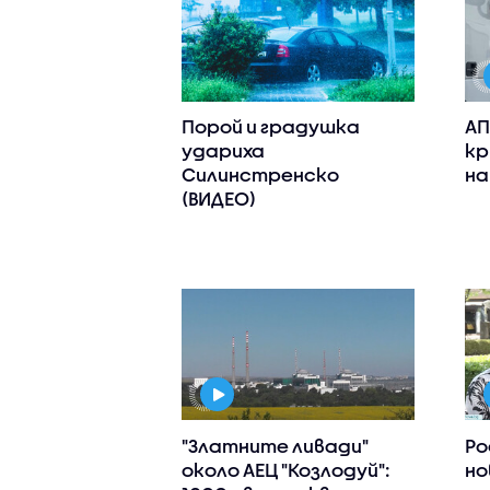
Порой и градушка
АП
удариха
кр
Силинстренско
на
(ВИДЕО)
"Златните ливади"
Ро
около АЕЦ "Козлодуй":
но