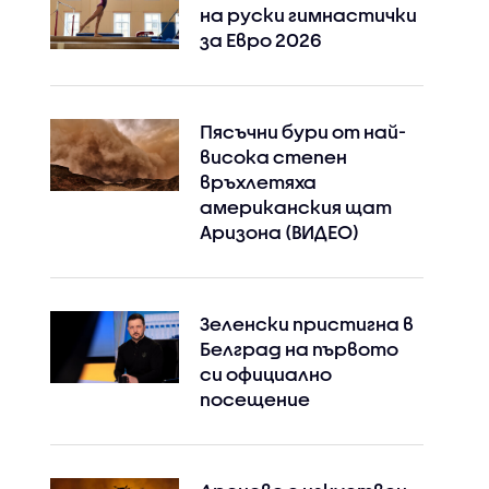
на руски гимнастички
за Евро 2026
Пясъчни бури от най-
висока степен
връхлетяха
американския щат
Аризона (ВИДЕО)
Зеленски пристигна в
Белград на първото
си официално
посещение