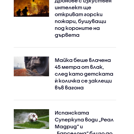
Дронове с изкуствен
интелект ще
откриват горски
пожари, бушуващи
под короните на
дървета
Майка беше влачена
45 метра от влак,
след като детската
ѝ количка се заклещи
във вагона
Испанската
Суперкупа води „Реал
Мадрид“ и
„Барселона“ близо до