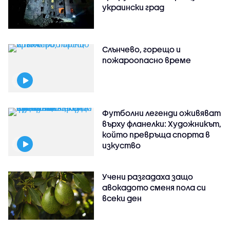
украински град
Слънчево, горещо и
пожароопасно време
Футболни легенди оживяват
върху фланелки: Художникът,
който превръща спорта в
изкуство
Учени разгадаха защо
авокадото сменя пола си
всеки ден