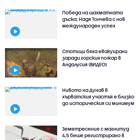
Победа на шахматната
дъска: Надя Тончева с нов
международен успех
Стотици бяха евакуирани
заради горския пожар в
Андалусия (ВИДЕО)
Нивото на Дунав в
хърватския участък е близко
до историческия си минимум
Земетресение с магнитуд
4,5 беше регистрирано в