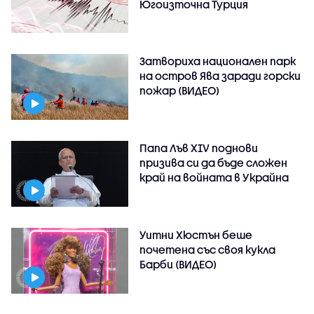
Югоизточна Турция
Затвориха национален парк
на остров Ява заради горски
пожар (ВИДЕО)
Папа Лъв XIV поднови
призива си да бъде сложен
край на войната в Украйна
Уитни Хюстън беше
почетена със своя кукла
Барби (ВИДЕО)