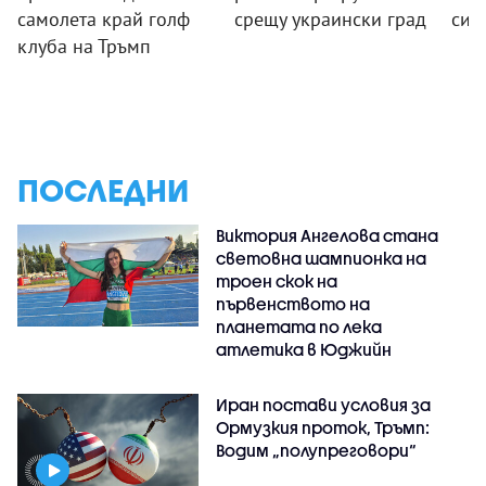
самолета край голф
срещу украински град
си 
клуба на Тръмп
ПОСЛЕДНИ
Виктория Ангелова стана
световна шампионка на
троен скок на
първенството на
планетата по лека
атлетика в Юджийн
Иран постави условия за
Ормузкия проток, Тръмп:
Водим „полупреговори“