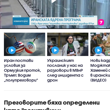
Иран постави
Украинският
Нови кад
условия за
посланик у нас на
Моджта
Ормузкия проток,
разговори в МВнР
Хаменей 
Тръмп: Водим
след инцидента с
в иранск
„полупреговори“
дрон
(ВИДЕО)
Преговорите бяха определени