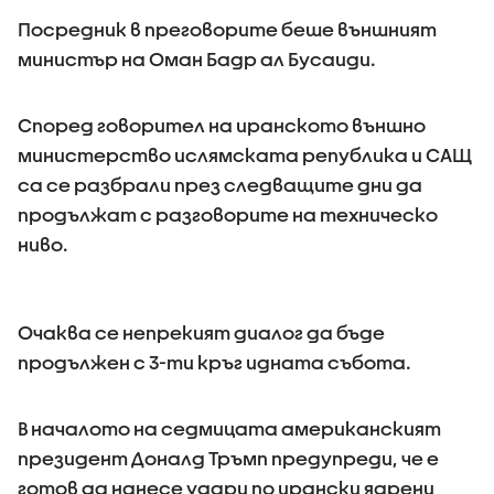
Посредник в преговорите беше външният
министър на Оман Бадр ал Бусаиди.
Според говорител на иранското външно
министерство ислямската република и САЩ
са се разбрали през следващите дни да
продължат с разговорите на техническо
ниво.
Очаква се непрекият диалог да бъде
продължен с 3-ти кръг идната събота.
В началото на седмицата американският
президент Доналд Тръмп предупреди, че е
готов да нанесе удари по ирански ядрени