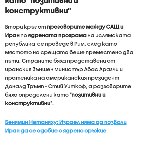
като "позитивни и
конструктивни"
Втори кръг от
преговорите между САЩ и
Иран
по
ядрената програма
на ислямската
република се проведе в Рим, след като
мястото на срещата беше преместено два
пъти. Страните бяха представени от
иранския външен министър Абас Арагчи и
пратеника на американския президент
Доналд Тръмп - Стив Уиткоф, а разговорите
бяха определени като
"позитивни и
конструктивни"
.
Бенямин Нетаняху: Израел няма да позволи
Иран да се сдобие с ядрено оръжие