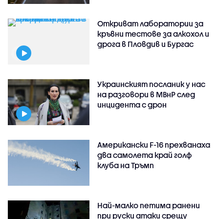
Откриват лаборатории за
кръвни тестове за алкохол и
дрога в Пловдив и Бургас
Украинският посланик у нас
на разговори в МВнР след
инцидента с дрон
Американски F-16 прехванаха
два самолета край голф
клуба на Тръмп
Най-малко петима ранени
при руски атаки срещу