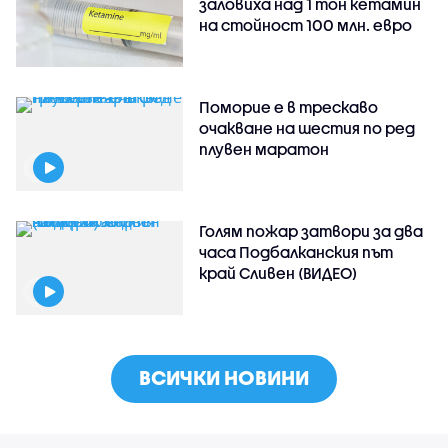
заловиха над 1 тон кетамин
на стойност 100 млн. евро
Поморие е в трескаво
очакване на шестия по ред
плувен маратон
Голям пожар затвори за два
часа Подбалканския път
край Сливен (ВИДЕО)
ВСИЧКИ НОВИНИ