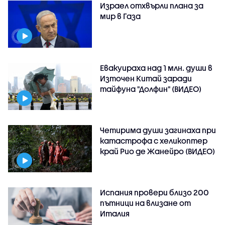
Израел отхвърли плана за
мир в Газа
Евакуираха над 1 млн. души в
Източен Китай заради
тайфуна "Долфин" (ВИДЕО)
Четирима души загинаха при
катастрофа с хеликоптер
край Рио де Жанейро (ВИДЕО)
Испания провери близо 200
пътници на влизане от
Италия