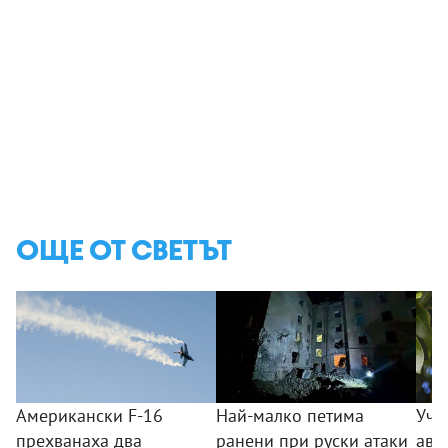
ОЩЕ ОТ СВЕТЪТ
Американски F-16
Най-малко петима
Уче
прехванаха два
ранени при руски атаки
аво