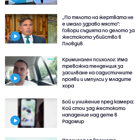
„По тялото на жертвата не
е имало здраво място":
Говори съдията по делото за
жестокото убийство в
Пловдив
Криминален психолог: Има
тревожна тенденция за
засилване на садистичните
прояви и импулси у младите
хора
Бой и унижение пред камера:
Кой стои зад жестокото
нападение над дете в
Радомир