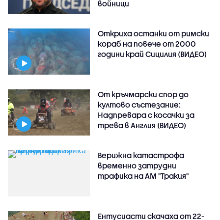
войници
Откриха останки от римски
кораб на повече от 2000
години край Сицилия (ВИДЕО)
От кръчмарски спор до
култово състезание:
Надпревара с косачки за
трева в Англия (ВИДЕО)
Верижна катастрофа
временно затрудни
трафика на АМ "Тракия"
Ентусиасти скачаха от 22-