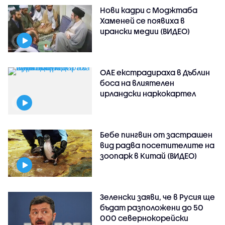
Нови кадри с Моджтаба
Хаменей се появиха в
ирански медии (ВИДЕО)
ОАЕ екстрадираха в Дъблин
боса на влиятелен
ирландски наркокартел
Бебе пингвин от застрашен
вид радва посетителите на
зоопарк в Китай (ВИДЕО)
Зеленски заяви, че в Русия ще
бъдат разположени до 50
000 севернокорейски