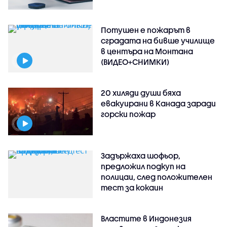
Потушен е пожарът в
сградата на бивше училище
в центъра на Монтана
(ВИДЕО+СНИМКИ)
20 хиляди души бяха
евакуирани в Канада заради
горски пожар
Задържаха шофьор,
предложил подкуп на
полицаи, след положителен
тест за кокаин
Властите в Индонезия