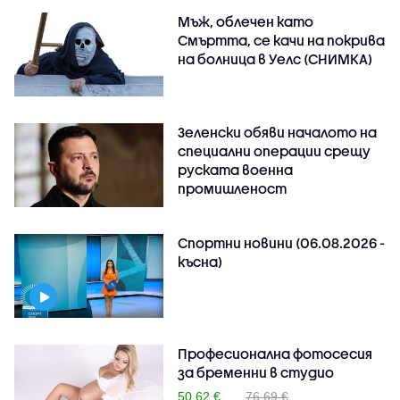
Мъж, облечен като
Смъртта, се качи на покрива
на болница в Уелс (СНИМКА)
Зеленски обяви началото на
специални операции срещу
руската военна
промишленост
Спортни новини (06.08.2026 -
късна)
Професионална фотосесия
за бременни в студио
50.62 €
76.69 €