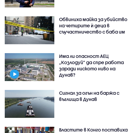
Обвиниха майка за убийство
на четирите ѝ деца в
съучастничество с баба им
Има ли опасност АЕЦ
„Козлодуй” да спре работа
заради ниското ниво на
Дунав?
Сигнал за огън на баржа с
въглища в Дунав
Властите в Конго поставиха