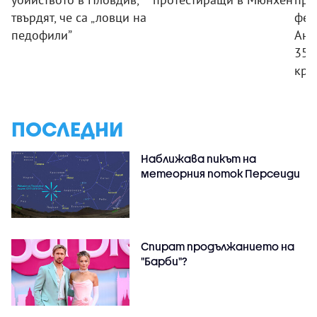
твърдят, че са „ловци на
фен
педофили”
Ант
350
кри
ПОСЛЕДНИ
Наближава пикът на
метеорния поток Персеиди
Спират продължанието на
"Барби"?