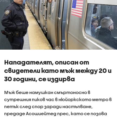
Нападателят, описан от
свидетели като мъж между 20 и
30 години, се издирва
Мъж беше намушкан смъртоносно в
сутрешния пиков час в нюйоркското метро в
петък след спор заради настъпване,
предаде Асошиейтед прес, като се позова