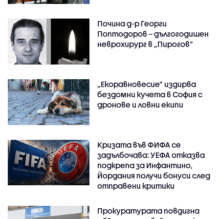
Почина д-р Георги
Поптодоров – дългогодишен
неврохирург в „Пирогов“
„Екоравновесие“ издирва
бездомни кучета в София с
дронове и ловни екипи
Кризата във ФИФА се
задълбочава: УЕФА отказва
подкрепа за Инфантино,
Йордания получи бонуси след
отправени критики
Прокуратурата повдигна