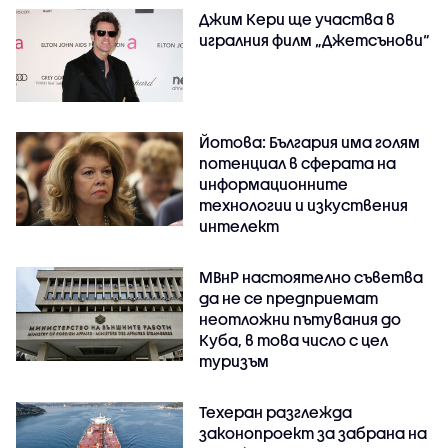
Джим Кери ще участва в
игралния филм „Джетсънови“
Йотова: България има голям
потенциал в сферата на
информационните
технологии и изкуствения
интелект
МВнР настоятелно съветва
да не се предприемат
неотложни пътувания до
Куба, в това число с цел
туризъм
Техеран разглежда
законопроект за забрана на