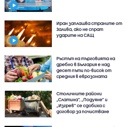
Иран заплашва страните от
Залива, ако не спрат
ударите на САЩ
Ръстът на търговията на
дребно в България е над
десет пъти по-висок от
средния в еврозоната
Столичните райони
„Слатина“, „Подуяне“ и
„Изгрев“ се сдобиха с
договор за почистване