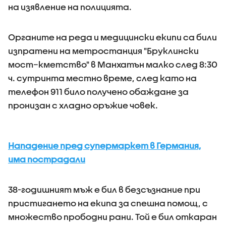
на изявление на полицията.
Органите на реда и медицински екипи са били
изпратени на метростанция "Бруклински
мост–кметство" в Манхатън малко след 8:30
ч. сутринта местно време, след като на
телефон 911 било получено обаждане за
пронизан с хладно оръжие човек.
Нападение пред супермаркет в Германия,
има пострадали
38-годишният мъж е бил в безсъзнание при
пристигането на екипа за спешна помощ, с
множество прободни рани. Той е бил откаран