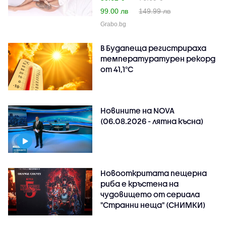
99.00 лв
149.99 лв
Grabo.bg
В Будапеща регистрираха
температуратурен рекорд
от 41,1°C
Новините на NOVA
(06.08.2026 - лятна късна)
Новооткритата пещерна
риба е кръстена на
чудовището от сериала
"Странни неща" (СНИМКИ)