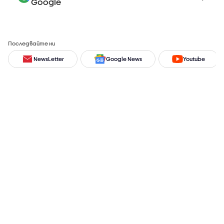
Google
Последвайте ни
NewsLetter
Google News
Youtube