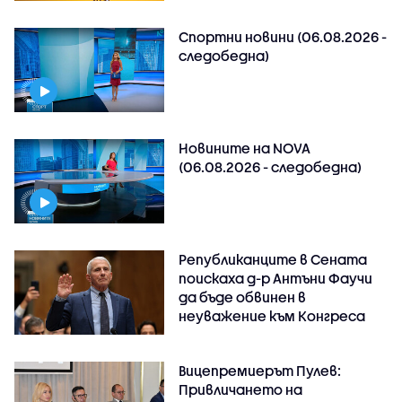
Спортни новини (06.08.2026 -
следобедна)
Новините на NOVA
(06.08.2026 - следобедна)
Републиканците в Сената
поискаха д-р Антъни Фаучи
да бъде обвинен в
неуважение към Конгреса
Вицепремиерът Пулев:
Привличането на