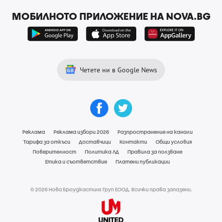
МОБИЛНОТО ПРИЛОЖЕНИЕ НА NOVA.BG
Четете ни в Google News
Реклама
Реклама избори 2026
Разпространение на канали
Тарифа за откъси
Доставчици
Контакти
Общи условия
Поверителност
Политика ЛД
Правила за ползване
Етика и съответствие
Платени публикации
© 2026 Нова Броудкастинг Груп ЕООД. Всички права запазени.