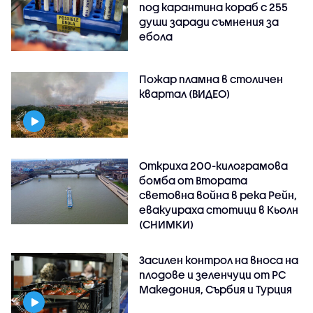
под карантина кораб с 255
души заради съмнения за
ебола
Пожар пламна в столичен
квартал (ВИДЕО)
Откриха 200-килограмова
бомба от Втората
световна война в река Рейн,
евакуираха стотици в Кьолн
(СНИМКИ)
Засилен контрол на вноса на
плодове и зеленчуци от РС
Македония, Сърбия и Турция