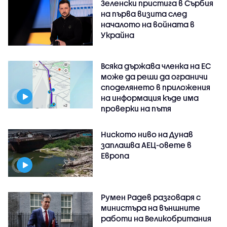
Зеленски пристига в Сърбия
на първа визита след
началото на войната в
Украйна
Всяка държава членка на ЕС
може да реши да ограничи
споделянето в приложения
на информация къде има
проверки на пътя
Ниското ниво на Дунав
заплашва АЕЦ-овете в
Европа
Румен Радев разговаря с
министъра на външните
работи на Великобритания