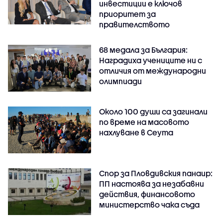
инвестиции е ключов
приоритет за
правителството
68 медала за България:
Наградиха учениците ни с
отличия от международни
олимпиади
Около 100 души са загинали
по време на масовото
нахлуване в Сеута
Спор за Пловдивския панаир:
ПП настоява за незабавни
действия, финансовото
министерство чака съда