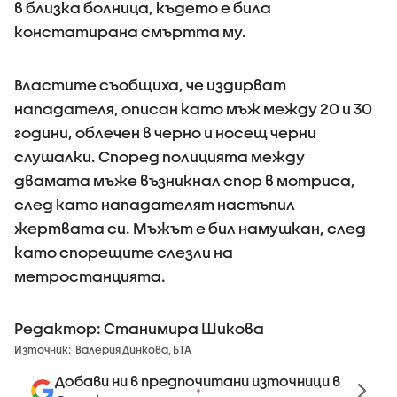
в близка болница, където е била
констатирана смъртта му.
Властите съобщиха, че издирват
нападателя, описан като мъж между 20 и 30
години, облечен в черно и носещ черни
слушалки. Според полицията между
двамата мъже възникнал спор в мотриса,
след като нападателят настъпил
жертвата си. Мъжът е бил намушкан, след
като спорещите слезли на
метростанцията.
Редактор: Станимира Шикова
Източник:
Валерия Динкова, БТА
Добави ни в предпочитани източници в