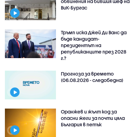
обвинения на бившия шеф на
ВиК-Бургас
Тръмп иска Джей Ди Ванс да
бъде кандидат-
президентът на
републиканците през 2028
г.?
Прогноза за времето
(06.08.2026 - следобедна)
Оранжев и жълт код за
опасни жеги за почти цяла
България в петък