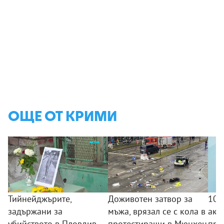
ОЩЕ ОТ КРИМИ
Тийнейджърите,
Доживотен затвор за
10 
задържани за
мъжа, врязал се с кола в
акц
убийството в Пловдив,
протестиращи в Мюнхен
про