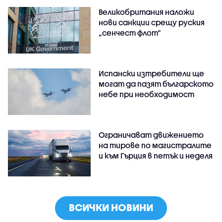
Великобритания наложи
нови санкции срещу руския
„сенчест флот“
Испански изтребители ще
могат да пазят българското
небе при необходимост
Ограничават движението
на тирове по магистралите
и към Гърция в петък и неделя
ВСИЧКИ НОВИНИ