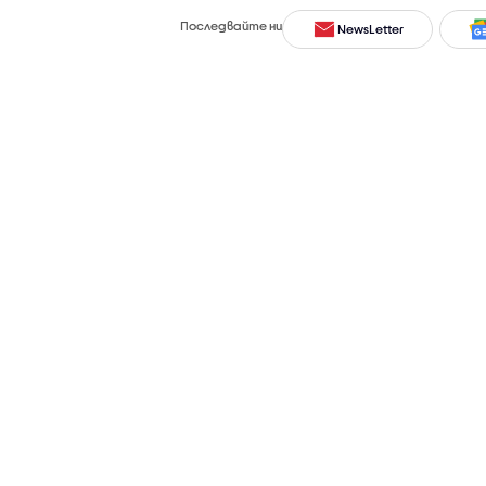
Последвайте ни
NewsLetter