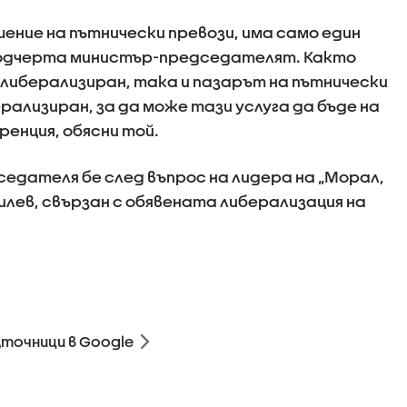
шение на пътнически превози, има само един
подчерта министър-председателят. Както
 либерализиран, така и пазарът на пътнически
рализиран, за да може тази услуга да бъде на
ренция, обясни той.
дателя бе след въпрос на лидера на „Морал,
илев, свързан с обявената либерализация на
зточници в Google