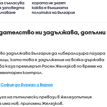
а съгласува
хората не знаят
а заповедта
каква е външната
ичаване
политика на България
ето на
дателство ни задължава, допълни
о задължава България да либерализира пазара
ници, като това е задължение на всяка държава
ова каза премиерът Росен Желязков по време на
аментарен контрол.
София до Бургас и Варна
га на пътнически превози в железопътния
 има нов, припомни Желязков.