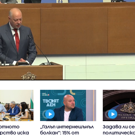
ортното
„Галъп интернешънъл
Задава ли се
рство иска
болкан“: 15% от
политическа