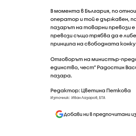
В момента в България, по отно
оператор и той е държавен, 
пазарът на товарни превози е
превози също трябва да е либе
принципа на свободната конку
Отговорът на министър-предсе
единство, чест“ Радостин Вас
пазара.
Редактор: Цветина Петкова
Източник:
Иван Лазаров, БТА
Добави ни в предпочитани и