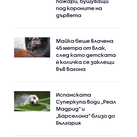
пожари, бушуващи
под короните на
дървета
Майка беше влачена
45 метра от влак,
след като детската
ѝ количка се заклещи
във вагона
Испанската
Суперкупа води „Реал
Мадрид“ и
„Барселона“ близо до
България