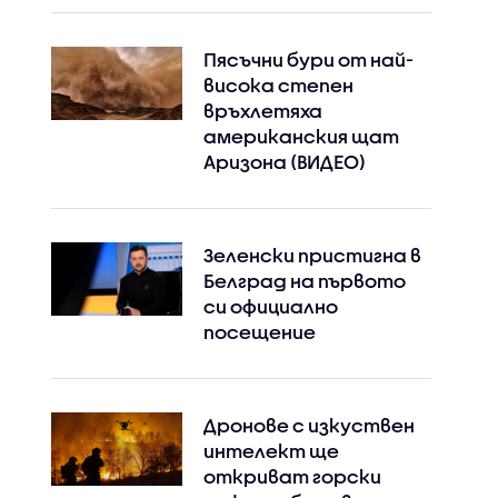
Пясъчни бури от най-
висока степен
връхлетяха
американския щат
Аризона (ВИДЕО)
Зеленски пристигна в
Белград на първото
си официално
посещение
Дронове с изкуствен
интелект ще
откриват горски