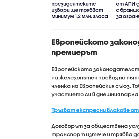
гресивна
президентските
от АПИ д
ария“ запазва
избори ще трябват
с бранш
кия си ръст на
минимум 1,2 млн. гласа
за огран
рие през
движени
ите 100 дни
камиони
вление
Европейското законо
премиерът
Европейското законодателств
на железопътен превоз на път
членка на Европейския съюз. Т
участието си в днешния парл
Тръгват експресни влакове от 
Договорът за обществена услу
транспорт изтече и трябва да