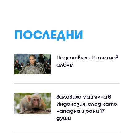
„Козлодуй“ работи
зеленчуци от РС
нормално въпреки
Македония, Сърб
ниските нива на
Турция
Дунав, увери
енергийният
ПОСЛЕДНИ
министър
Подготвя ли Риана нов
албум
Заловиха маймуна в
Индонезия, след като
нападна и рани 17
души