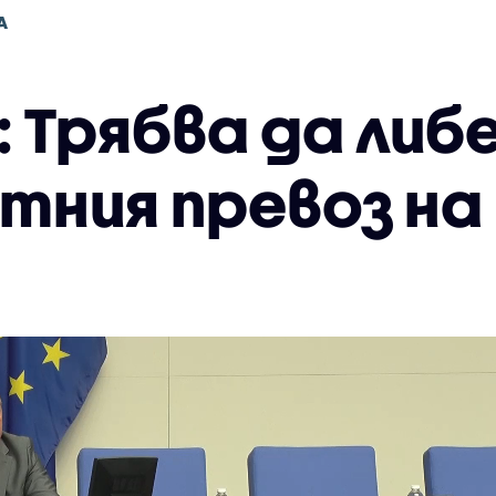
А
: Трябва да ли
тния превоз на