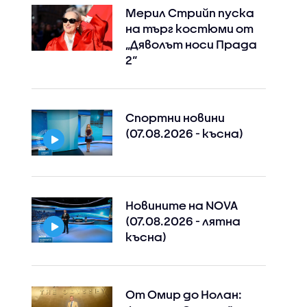
Мерил Стрийп пуска
на търг костюми от
„Дяволът носи Прада
2“
Спортни новини
(07.08.2026 - късна)
Новините на NOVA
(07.08.2026 - лятна
късна)
От Омир до Нолан: