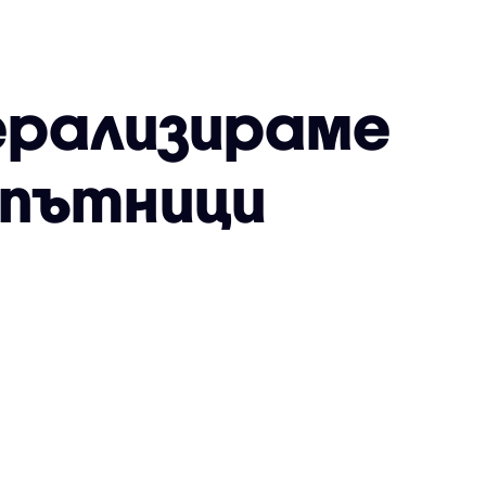
берализираме
 пътници