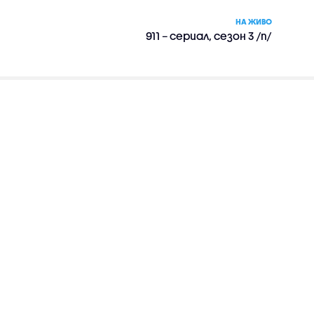
НА ЖИВО
911 – сериал, сезон 3 /п/