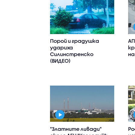
Порой и градушка
АП
удариха
кр
Силинстренско
на
(ВИДЕО)
"Златните ливади"
Ро