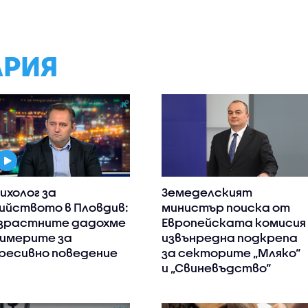
АРИЯ
ихолог за
Земеделският
ийството в Пловдив:
министър поиска от
зрастните дадохме
Европейската комисия
имерите за
извънредна подкрепа
ресивно поведение
за секторите „Мляко“
и „Свиневъдство“