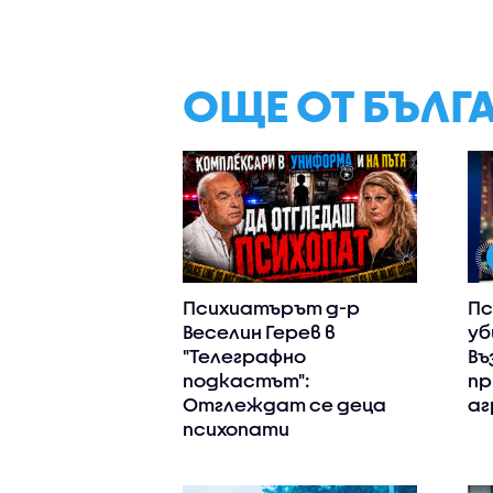
ОЩЕ ОТ БЪЛГ
Психиатърът д-р
Пс
Веселин Герев в
уб
"Телеграфно
Въ
подкастът":
пр
Отглеждат се деца
аг
психопати