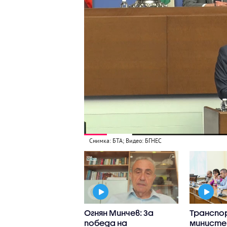
Снимка: БТА; Видео: БГНЕС
ъп интернешънъл
Огнян Минчев: За
Трансп
ан“:
победа на
министе