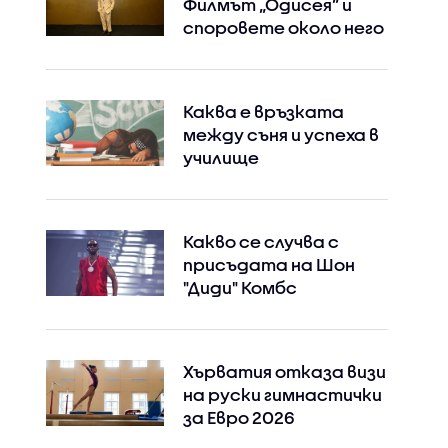
Филмът „Одисея” и
споровете около него
Instagram
Facebook
Каква е връзката
между съня и успеха в
училище
Какво се случва с
присъдата на Шон
"Диди" Комбс
Хърватия отказа визи
на руски гимнастички
за Евро 2026