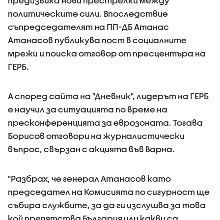
предизвика нови престрелки между
политическите сили. Впоследствие
съпредседателят на ПП-ДБ Атанас
Атанасов публикува пост в социалните
мрежи и поиска отговор от пресцентъра на
ГЕРБ.
А според сайта на "Дневник", лидерът на ГЕРБ
е научил за ситуацията по време на
пресконференцията за еврозоната. Тогава
Борисов отговори на журналистически
въпрос, свързан с акцията във Варна.
"Разбрах, че генерал Атанасов като
председател на Комисията по сигурност ще
събира службите, за да ги изслушва за това
кой препятства България или какви са