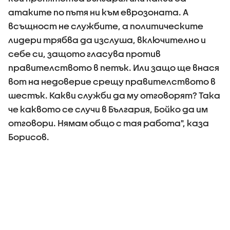
атаките по пътя ни към еврозоната. А
всъщност не службите, а политическите
лидери трябва да изслуша, включително и
себе си, защото гласува против
правителството в петък. Или защо ще внася
вот на недоверие срещу правителството в
шестък. Какви служби да му отговорят? Така
че каквото се случи в България, Бойко да им
отговори. Нямам общо с тая работа", каза
Борисов.