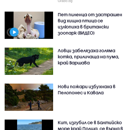
Grabo.bg
Пет пиленца от застрашен
вид хищна птица се
излюпиха в британски
зоопарк (ВИДЕО)
Ловци забелязаха голяма
котка, приличаща на пума,
край Варшава
Нови пожари избухнаха в
Пелопонес и Кавала
Кит, изгубил се в Балтийско
море край Полша, се върна в