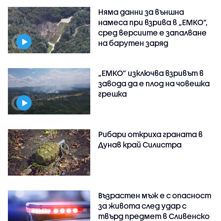
Няма данни за външна
намеса при взрива в „ЕМКО“,
сред версиите е запалване
на барутен заряд
„ЕМКО” изключва взривът в
завода да е плод на човешка
грешка
Рибари откриха граната в
Дунав край Силистра
Възрастен мъж е с опасност
за живота след удар с
твърд предмет в Сливенско