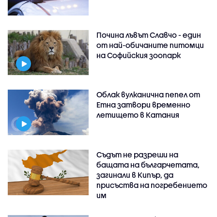
Почина лъвът Славчо - един
от най-обичаните питомци
на Софийския зоопарк
Облак вулканична пепел от
Етна затвори временно
летището в Катания
Съдът не разреши на
бащата на българчетата,
загинали в Кипър, да
присъства на погребението
им