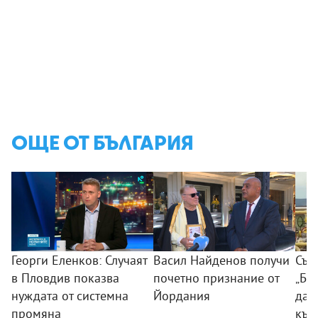
ОЩЕ ОТ БЪЛГАРИЯ
Георги Еленков: Случаят
Васил Найденов получи
Съд
в Пловдив показва
почетно признание от
„Бу
нуждата от системна
Йордания
дан
промяна
към