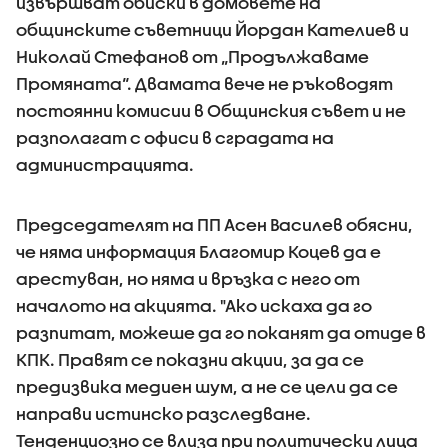
извършват обиски в домовете на
общинските съветници Йордан Кателиев и
Николай Стефанов от „Продължаваме
Промяната“. Двамата вече не ръководят
постоянни комисии в Общинския съвет и не
разполагат с офиси в сградата на
администрацията.
Председателят на ПП Асен Василев обясни,
че няма информация Благомир Коцев да е
арестуван, но няма и връзка с него от
началото на акцията. "Ако искаха да го
разпитат, можеше да го поканят да отиде в
КПК. Правят се показни акции, за да се
предизвика медиен шум, а не се цели да се
направи истинско разследване.
Тенденциозно се влиза при политически лица