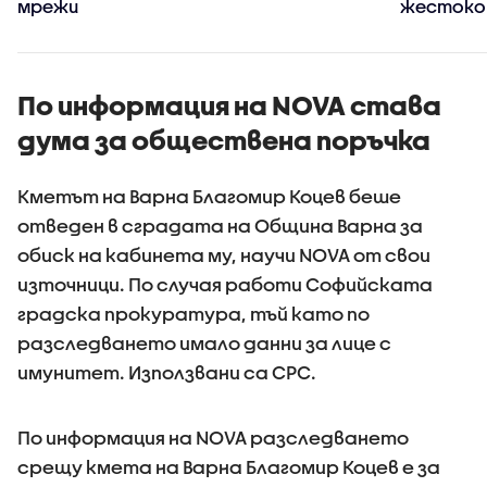
мрежи
жесток
убийство
По информация на NOVA става
дума за обществена поръчка
Кметът на Варна Благомир Коцев беше
отведен в сградата на Община Варна за
обиск на кабинета му, научи NOVA от свои
източници. По случая работи Софийската
градска прокуратура, тъй като по
разследването имало данни за лице с
имунитет. Използвани са СРС.
По информация на NOVA разследването
срещу кмета на Варна Благомир Коцев е за