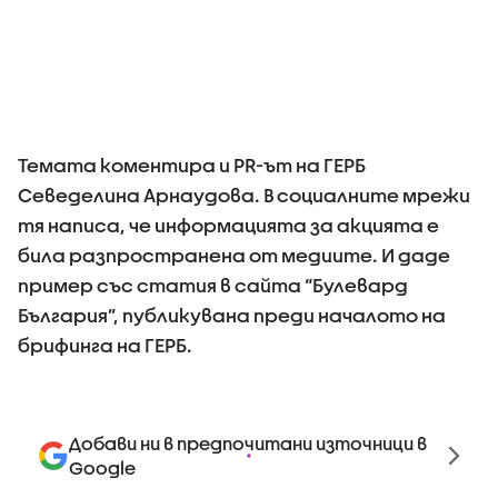
Темата коментира и PR-ът на ГЕРБ
Севеделина Арнаудова. В социалните мрежи
тя написа, че информацията за акцията е
била разпространена от медиите. И даде
пример със статия в сайта “Булевард
България”, публикувана преди началото на
брифинга на ГЕРБ.
Добави ни в предпочитани източници в
Google