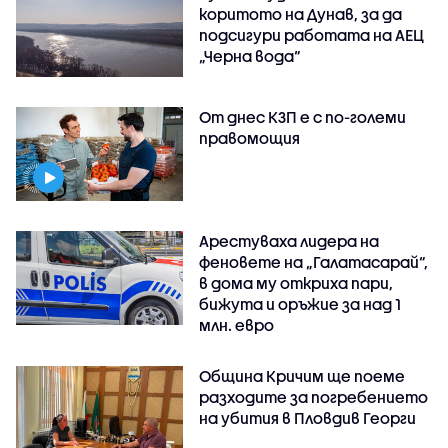
коритото на Дунав, за да
подсигури работата на АЕЦ
„Черна вода“
От днес КЗП е с по-големи
правомощия
Арестуваха лидера на
феновете на „Галатасарай“,
в дома му откриха пари,
бижута и оръжие за над 1
млн. евро
Община Кричим ще поеме
разходите за погребението
на убития в Пловдив Георги