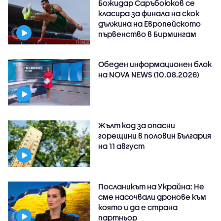
Божидар Саръбоюков се
класира за финала на скок
дължина на Европейското
първенство в Бирмингам
Обеден информационен блок
на NOVA NEWS (10.08.2026)
Жълт код за опасни
горещини в половин България
на 11 август
Посланикът на Украйна: Не
сме насочвали дронове към
която и да е страна
партньор