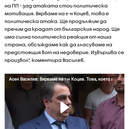
на ПП - зад атаката стои политическа
мотивация. Вярваме на г-н Коцев, това е
политическа атака. Ще продължим да
пречим да крадат от българския народ. Ще
има силна политическа реакция от наша
страна, обсъждаме как да гласуваме на
предстоящия вот на недоверие. Извършва се
произвол", коментира Василев.