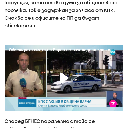
корупция, като става дума за обществена
поръчка. Той е задържан за 24 часа от КПК.
Очаква се и офисите на ПП да бъдат
обискирани.
Според БГНЕС паралелно с това се