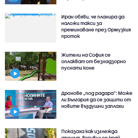
Иран обяви, че планира да
наложи такси за
преминаване през Ормузкия
проток
Жители на София се
оплакват от безнадзорно
пуснати коне
Дронове „под радара“: Може
ли България да се защити от
новите въздушни заплахи
Показаха как изглежда
дронът, взривил се край