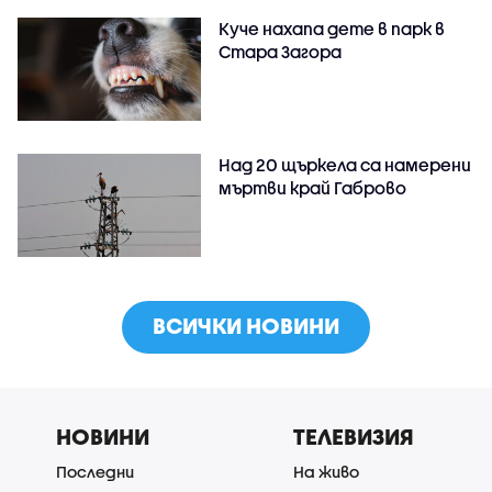
Куче нахапа дете в парк в
Стара Загора
Над 20 щъркела са намерени
мъртви край Габрово
ВСИЧКИ НОВИНИ
НОВИНИ
ТЕЛЕВИЗИЯ
Последни
На живо