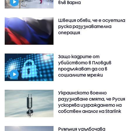
във Варнa
Швеция обяви, че е осуетила
руска разузнавателна
операция
Защо кадрите от
убийството в Пловдив
продължават да са в
социалните мрежи
Украинското военно
разузнаване смята, че Русия
ускорява изграждането на
собствен аналог на Starlink
Румъния удълбочава