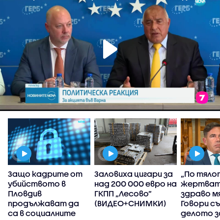
Защо кадрите от
Заловиха цигари за
„По тяло
убийството в
над 200 000 евро на
жертват
Пловдив
ГКПП „Лесово”
здраво м
продължават да
(ВИДЕО+СНИМКИ)
Говори с
са в социалните
делото з