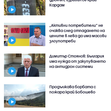
Кардам
„Активни потребители“ не
очаква след отпадането на
цените в лева да има масови
злоупотреби
Димитър Стоянов: България
има нужда от закупуването
на антидрон системи
Продължава борбата с
пожара край Бобошево