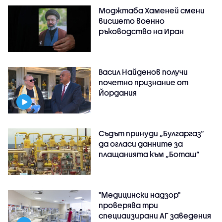
Моджтаба Хаменей смени
висшето военно
ръководство на Иран
Васил Найденов получи
почетно признание от
Йордания
Съдът принуди „Булгаргаз“
да огласи данните за
плащанията към „Боташ“
"Медицински надзор"
проверява три
специаизирани АГ заведения