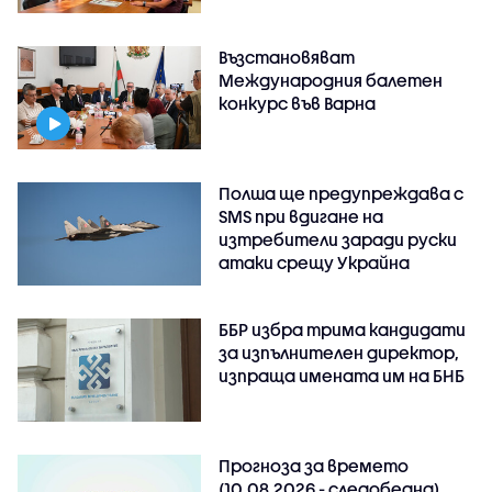
Възстановяват
Международния балетен
конкурс във Варна
Полша ще предупреждава с
SMS при вдигане на
изтребители заради руски
атаки срещу Украйна
ББР избра трима кандидати
за изпълнителен директор,
изпраща имената им на БНБ
Прогноза за времето
(10.08.2026 - следобедна)