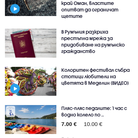
край Оман, властите
опитват да ограничат
щетите
В Румъния разкриха
престъпна мрежа за
придобиване на румънско
гражданство
Колоритен фестивал събра
стотици любители на
цветята в Меделин (ВИДЕО)
Пляс-пляс педалите: 1 час с
водно колело по ..
7.00 €
10.00 €