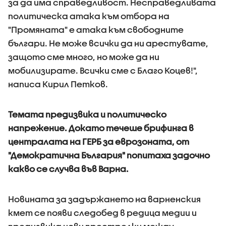
за да има справедливост. Несправедливата
политическа атака към отбора на
"Промяната" е атака към свободните
българи. Не може всички да ни арестувате,
защото сме много, но може да ни
мобилизирате.​​​​​​​​​​​​​​​​ Всички сме с Благо Коцев!",
написа Кирил Петков.
Темата предизвика и политическо
напрежение. Докато течеше брифинга в
централата на ГЕРБ за еврозоната, от
"Демократична България" попитаха задочно
какво се случва във Варна.
Новината за задържането на варненския
кмет се появи следобед в редица медии и