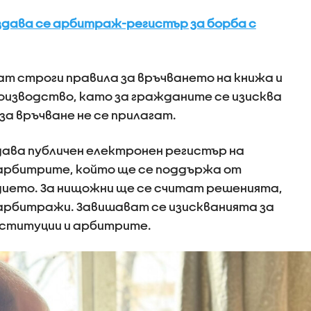
здава се арбитраж-регистър за борба с
т строги правила за връчването на книжа и
оизводство, като за гражданите се изисква
за връчване не се прилагат.
здава публичен електронен регистър на
арбитрите, който ще се поддържа от
ето. За нищожни ще се считат решенията,
арбитражи. Завишават се изискванията за
ституции и арбитрите.