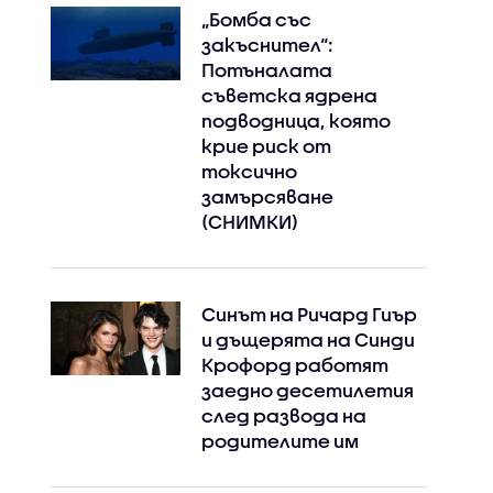
„Бомба със
закъснител“:
Потъналата
съветска ядрена
подводница, която
крие риск от
токсично
замърсяване
(СНИМКИ)
Синът на Ричард Гиър
и дъщерята на Синди
Крофорд работят
заедно десетилетия
след развода на
родителите им