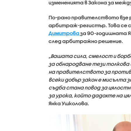
измененията в Закона за меж
По-рано правителството взе р
арбитраж-регистър. Това се с
Димитрова
за 90-годишната Я
след арбитражно решение.
„Вашата сила, смелост и бор
за обнародване тези толкова
на правителството за против
всеки добър закон е мисълта 
съдба стана повод за цялост
за урока, който дадохте на цял
Янка Ушколова.