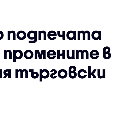
р подпечата
а промените в
ия търговски