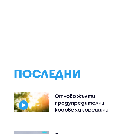
ини
Установиха
Мъж почина сле
дългогодишен
жесток побой в
)
кибершпионаж на
Пловдив
правителствени
информационни
мрежи
ПОСЛЕДНИ
Отново жълти
предупредителни
кодове за горещини