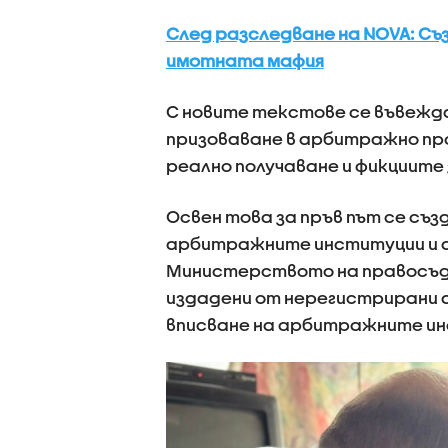
След разследване на NOVA: Съ
имотната мафия
С новите текстове се въвежда
призоваване в арбитражно пр
реално получаване и фикциите 
Освен това за пръв път се съ
арбитражните институции и 
Министерството на правосъди
издадени от нерегистрирани 
вписване на арбитражните ин