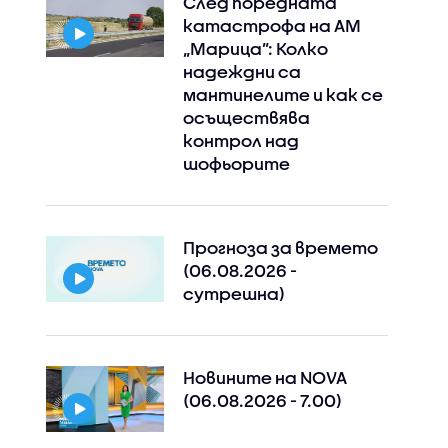
След поредната
катастрофа на АМ
„Марица”: Колко
надеждни са
мантинелите и как се
осъществява
контрол над
шофьорите
Прогноза за времето
(06.08.2026 -
сутрешна)
Новините на NOVA
(06.08.2026 - 7.00)