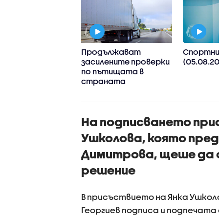
: България
Продължават
Спортни
горично осъжда
засилените проверки
(05.08.20
ки форми на
по пътищата в
исемитизъм
страната
На подписването при
Ушколова, която пре
Димитрова, щеше да 
решение
В присъствието на Янка Ушко
Георгиев подписа и подпечата