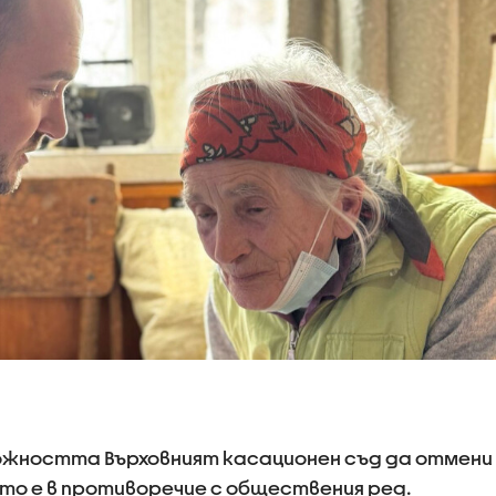
можността Върховният касационен съд да отмени
о е в противоречие с обществения ред.