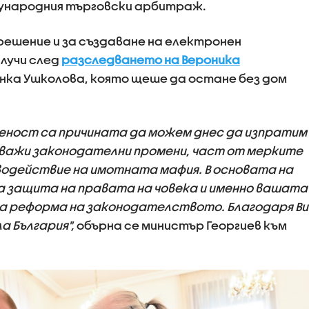
дународния търговски арбитраж.
ешение и за създаване на електронен
лучи след
разследването на Вероника
нка Ушколова, която щеше да остане без дом
беност са причината да можем днес да изпратим
 важи законодателни промени, част от мерките
одействие на имотната мафия. В основата на
за защита на правата на човека и именно вашата
на реформа на законодателството. Благодаря Ви
а България",
обърна се министър Георгиев към