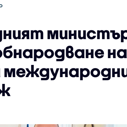
О
ният министъ
 обнародване н
а международн
ж