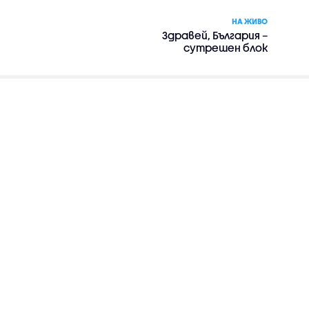
НА ЖИВО
Здравей, България –
сутрешен блок