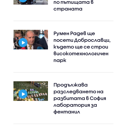
по пътищата в
страната
Румен Радев ще
посети Доброславци,
където ще се строи
високотехнологичен
парк
Продължава
разследването на
разбитата в София
лаборатория за
фентанил