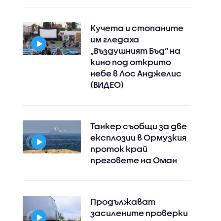
Кучета и стопаните
им гледаха
„Въздушният Бъд“ на
кино под открито
небе в Лос Анджелис
(ВИДЕО)
Танкер съобщи за две
експлозии в Ормузкия
проток край
преговете на Оман
Продължават
засилените проверки