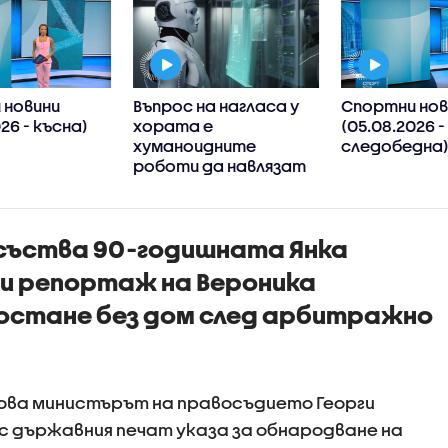
 новини
Въпрос на нагласа у
Спортни нов
26 - късна)
хората е
(05.08.2026 -
хуманоидните
следобедна
роботи да навлязат
скоро в
домакинствата,
смята футуролог
съства 90-годишната Янка
ди репортаж на Вероника
остане без дом след арбитражно
лова министърът на правосъдието Георги
 с държавния печат указа за обнародване на