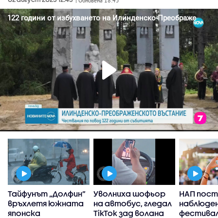
| Обновена 18:45
Тайфунът „Долфин”
Уволниха шофьор
НАП пост
връхлетя южната
на автобус, гледал
наблюден
японска
TikTok зад волана
фестивал