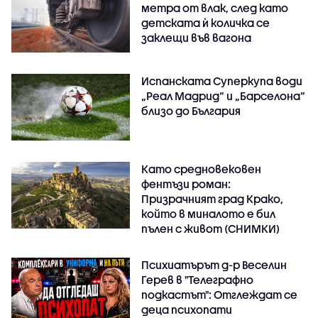
метра от влак, след като
детската ѝ количка се
заклещи във вагона
Испанската Суперкупа води
„Реал Мадрид“ и „Барселона“
близо до България
Като средновековен
фентъзи роман:
Призрачният град Крако,
който в миналото е бил
пълен с живот (СНИМКИ)
Психиатърът д-р Веселин
Герев в "Телеграфно
подкастът": Отглеждат се
деца психопати