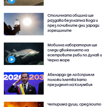
Столичната община ще
раздава безплатна вода и
през почивните дни заради
горещините
Мобилна лаборатория ще
следи движението на
есетровите риби по Дунав и
Черно море
Абелардо де ла Есприеля
положи клетва като
президент на Колумбия
Четирима души, сред които