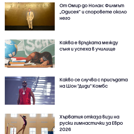
От Омир до Нолан: Филмът
„Одисея” и споровете около
него
Каква е връзката между
съня и успеха в училище
Какво се случва с присъдата
на Шон "Диди" Комбс
Хърватия отказа визи на
руски гимнастички за Евро
2026