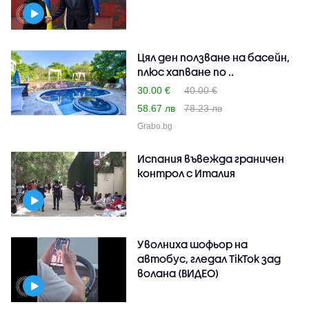
Цял ден ползване на басейн,
плюс хапване по ..
30.00 €
40.00 €
58.67 лв
78.23 лв
Grabo.bg
Испания въвежда граничен
контрол с Италия
Уволниха шофьор на
автобус, гледал TikTok зад
волана (ВИДЕО)