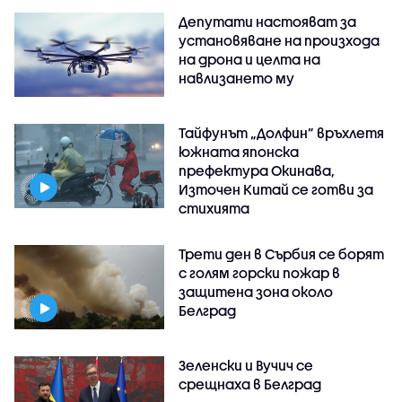
Депутати настояват за
установяване на произхода
на дрона и целта на
навлизането му
Тайфунът „Долфин” връхлетя
южната японска
префектура Окинава,
Източен Китай се готви за
стихията
Трети ден в Сърбия се борят
с голям горски пожар в
защитена зона около
Белград
Зеленски и Вучич се
срещнаха в Белград