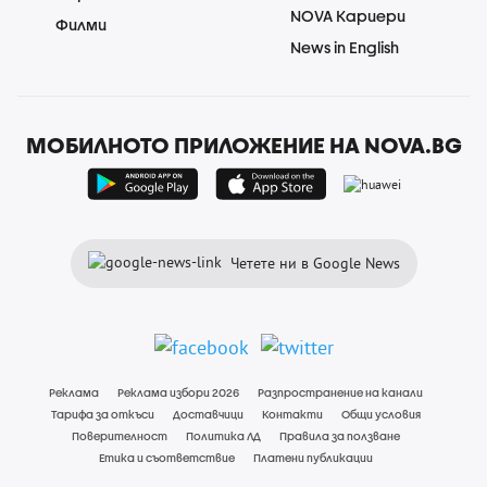
NOVA Кариери
Филми
News in English
МОБИЛНОТО ПРИЛОЖЕНИЕ НА NOVA.BG
Четете ни в Google News
Реклама
Реклама избори 2026
Разпространение на канали
Тарифа за откъси
Доставчици
Контакти
Общи условия
Поверителност
Политика ЛД
Правила за ползване
Етика и съответствие
Платени публикации