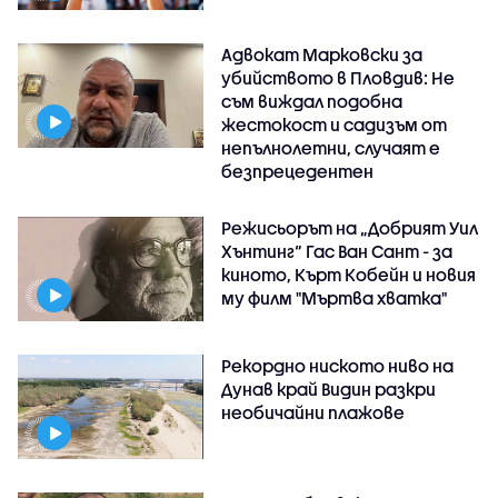
Адвокат Марковски за
убийството в Пловдив: Не
съм виждал подобна
жестокост и садизъм от
непълнолетни, случаят е
безпрецедентен
Режисьорът на „Добрият Уил
Хънтинг“ Гас Ван Сант - за
киното, Кърт Кобейн и новия
му филм "Мъртва хватка"
Рекордно ниското ниво на
Дунав край Видин разкри
необичайни плажове