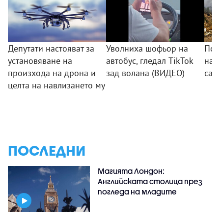
Депутати настояват за
Уволниха шофьор на
Пож
установяване на
автобус, гледал TikTok
на 
произхода на дрона и
зад волана (ВИДЕО)
са 
целта на навлизането му
ПОСЛЕДНИ
Магията Лондон:
Английската столица през
погледа на младите