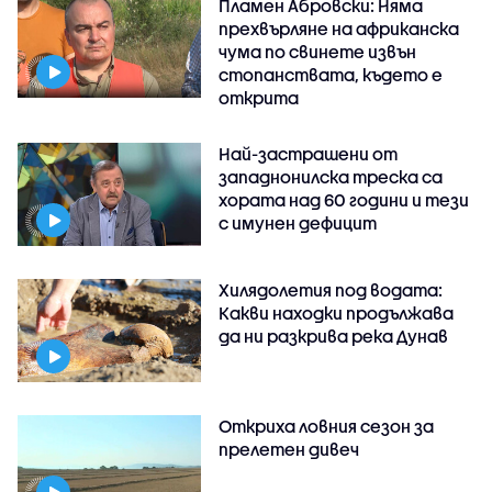
Пламен Абровски: Няма
прехвърляне на африканска
чума по свинете извън
стопанствата, където е
открита
Най-застрашени от
западнонилска треска са
хората над 60 години и тези
с имунен дефицит
Хилядолетия под водата:
Какви находки продължава
да ни разкрива река Дунав
Откриха ловния сезон за
прелетен дивеч