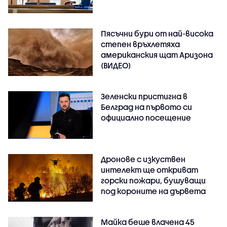
Пясъчни бури от най-висока
степен връхлетяха
американския щат Аризона
(ВИДЕО)
Зеленски пристигна в
Белград на първото си
официално посещение
Дронове с изкуствен
интелект ще откриват
горски пожари, бушуващи
под короните на дървета
Майка беше влачена 45