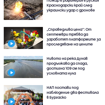
Пожар в рафинерия в руския
Краснодарски край след
украински удар с дронове
„Справедлива цена“: От
септември трябва да
заработят платформите за
проследяване на цените
Нивото на река Дунав
продължава да спада,
достигна 109 см под
условната нула
НАП постави под
наблюдение два фестивала
в Бургаско