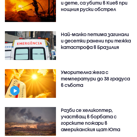
и дете, са убити в Киев при
нощния руски обстрел
Най-малко петима загинали
и десетки ранени при тежка
катастрофа в Бразилия
Уморителна жега с
температури до 38 градуса
в събота
Разби се хеликоптер,
участващ в борбата с
горските пожари в
американския щат Юта