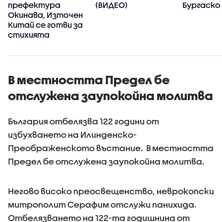
префектура
(ВИДЕО)
Бургаско
Окинава, Източен
Китай се готви за
стихията
В местността Предел бе
отслужена заупокойна молитва
България отбелязва 122 години от
избухването на Илинденско-
Преображенското въстание. В местността
Предел бе отслужена заупокойна молитва.
Негово високо преосвещенство, неврокопски
митрополит Серафим отслужи панихида.
Отбелязването на 122-та годишнина от