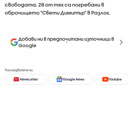
свободата. 28 от тях са погребани в
оброчището "Свети Димитър" в Разлог.
Добави ни в предпочитани източници в
Google
Последвайте ни
NewsLetter
Google News
Youtube