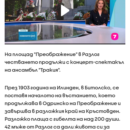
На площад "Преображение" в Разлог
честването продължи с концерт-спектакъл
на ансамбъл "Тракия".
През 1903 година на Илинден, в Битолско, се
поставя началото на въстанието, което
продължава в Одринско на Преображение и
завършва в разложкия край на Кръстовден.
Разложко плаща с гибелта на над 200 души.
42 мъже от Разлог са дали живота си за