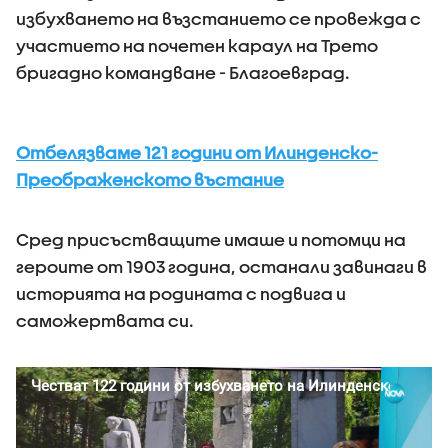
избухването на възстанието се провежда с
участието на почетен караул на Трето
бригадно командване - Благоевград.
Отбелязваме 121 години от Илинденско-
Преображенското въстание
Сред присъстващите имаше и потомци на
героите от 1903 година, останали завинаги в
историята на родината с подвига и
саможертвата си.