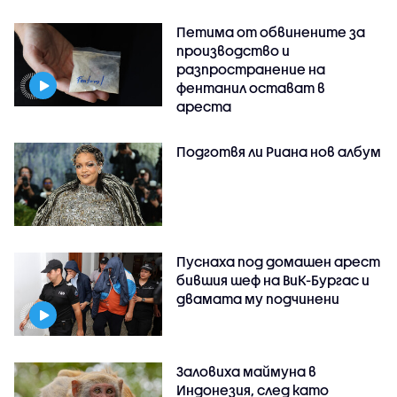
Петима от обвинените за
производство и
разпространение на
фентанил остават в
ареста
Подготвя ли Риана нов албум
Пуснаха под домашен арест
бившия шеф на ВиК-Бургас и
двамата му подчинени
Заловиха маймуна в
Индонезия, след като