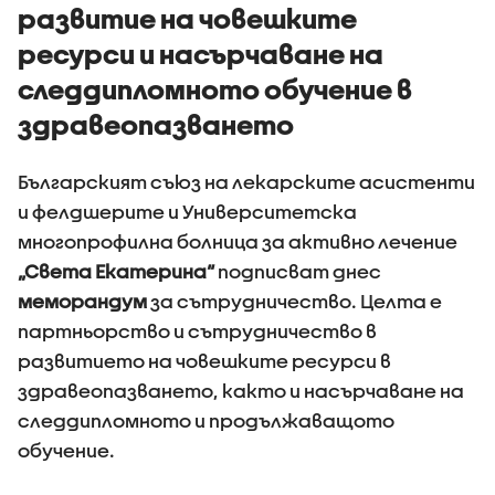
развитие на човешките
ресурси и насърчаване на
следдипломното обучение в
здравеопазването
Българският съюз на лекарските асистенти
и фелдшерите и Университетска
многопрофилна болница за активно лечение
„Света Екатерина“
подписват днес
меморандум
за сътрудничество. Целта е
партньорство и сътрудничество в
развитието на човешките ресурси в
здравеопазването, както и насърчаване на
следдипломното и продължаващото
обучение.