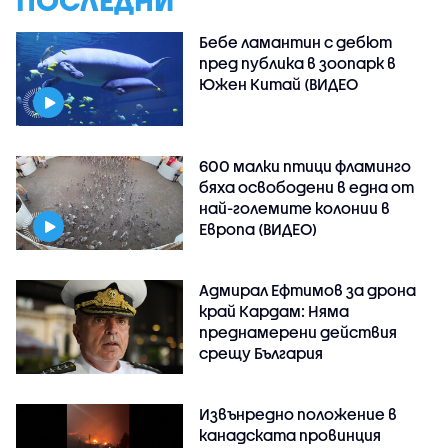
ПОСЛЕДНИ
Бебе ламантин с дебют
пред публика в зоопарк в
Южен Китай (ВИДЕО
600 малки птици фламинго
бяха освободени в една от
най-големите колонии в
Европа (ВИДЕО)
Адмирал Ефтимов за дрона
край Кардам: Няма
преднамерени действия
срещу България
Извънредно положение в
канадската провинция