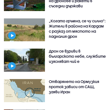
на дронове и ракети в
съседни държави
„Когато гръмна, се чу силно“:
Жители в района на Кардам
с разказ от мястото на
падналия дрон
Дрон се взриви в
българското небе, службите
изясняват чий е
Отварянето на Ормузкия
проток зависи от САЩ,
заяви Иран