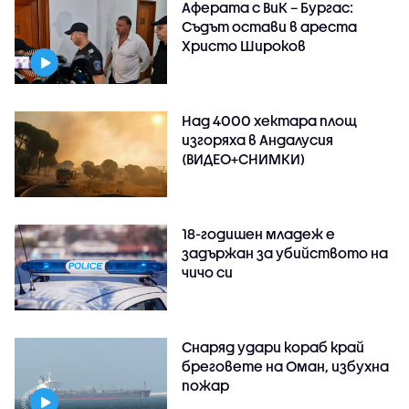
Аферата с ВиК – Бургас:
Съдът остави в ареста
Христо Широков
Над 4000 хектара площ
изгоряха в Андалусия
(ВИДЕО+СНИМКИ)
18-годишен младеж е
задържан за убийството на
чичо си
Снаряд удари кораб край
бреговете на Оман, избухна
пожар