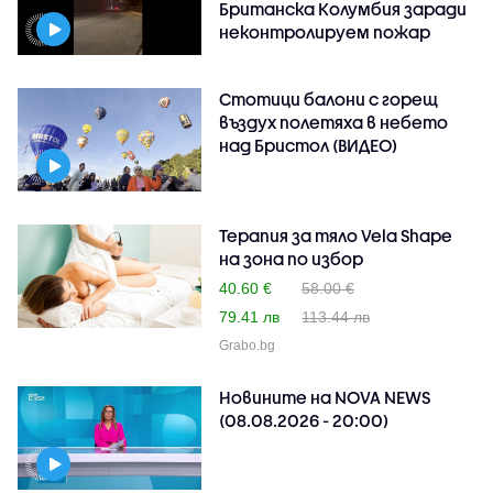
Британска Колумбия заради
неконтролируем пожар
Стотици балони с горещ
въздух полетяха в небето
над Бристол (ВИДЕО)
Терапия за тяло Vela Shape
на зона по избор
40.60 €
58.00 €
79.41 лв
113.44 лв
Grabo.bg
Новините на NOVA NEWS
(08.08.2026 - 20:00)