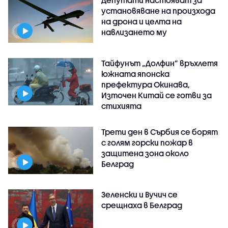
установяване на произхода
на дрона и целта на
навлизането му
Тайфунът „Долфин” връхлетя
южната японска
префектура Окинава,
Източен Китай се готви за
стихията
Трети ден в Сърбия се борят
с голям горски пожар в
защитена зона около
Белград
Зеленски и Вучич се
срещнаха в Белград