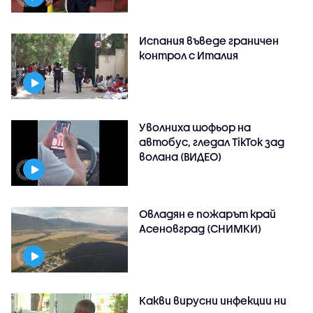
Испания въведе граничен
контрол с Италия
Уволниха шофьор на
автобус, гледал TikTok зад
волана (ВИДЕО)
Овладян е пожарът край
Асеновград (СНИМКИ)
Какви вирусни инфекции ни