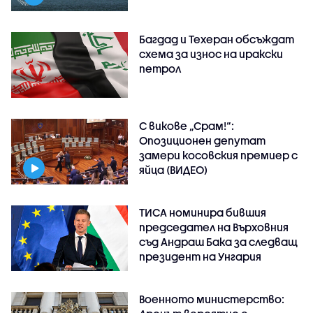
Багдад и Техеран обсъждат
схема за износ на иракски
петрол
С викове „Срам!“:
Опозиционен депутат
замери косовския премиер с
яйца (ВИДЕО)
ТИСА номинира бившия
председател на Върховния
съд Андраш Бака за следващ
президент на Унгария
Военното министерство: