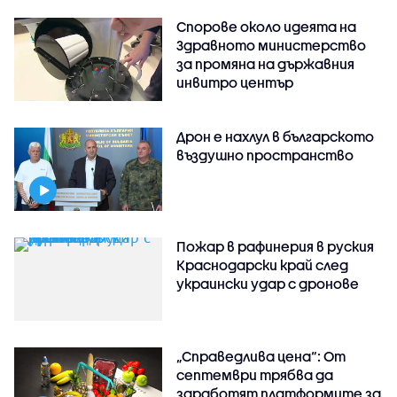
Спорове около идеята на
Здравното министерство
за промяна на държавния
инвитро център
Дрон е нахлул в българското
въздушно пространство
Пожар в рафинерия в руския
Краснодарски край след
украински удар с дронове
„Справедлива цена“: От
септември трябва да
заработят платформите за