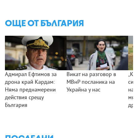
ОЩЕ ОТ БЪЛГАРИЯ
Адмирал Ефтимов за
Викат на разговор в
„Ког
дрона край Кардам:
МВнР посланика на
сил
Няма преднамерени
Украйна у нас
на 
действия срещу
мяс
България
дро