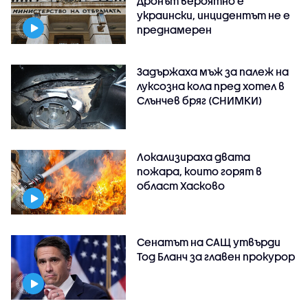
Дронът вероятно е
украински, инцидентът не е
преднамерен
Задържаха мъж за палеж на
луксозна кола пред хотел в
Слънчев бряг (СНИМКИ)
Локализираха двата
пожара, които горят в
област Хасково
Сенатът на САЩ утвърди
Тод Бланч за главен прокурор