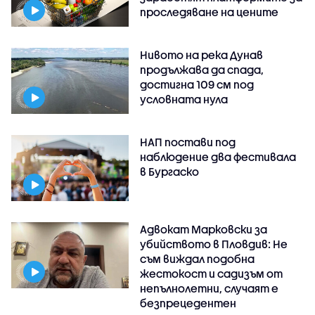
проследяване на цените
Нивото на река Дунав
продължава да спада,
достигна 109 см под
условната нула
НАП постави под
наблюдение два фестивала
в Бургаско
Адвокат Марковски за
убийството в Пловдив: Не
съм виждал подобна
жестокост и садизъм от
непълнолетни, случаят е
безпрецедентен