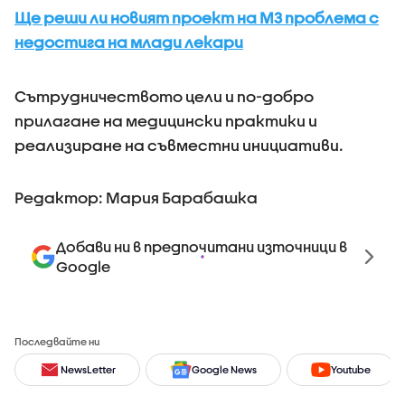
Ще реши ли новият проект на МЗ проблема с
недостига на млади лекари
Сътрудничеството цели и по-добро
прилагане на медицински практики и
реализиране на съвместни инициативи.
Редактор: Мария Барабашка
Добави ни в предпочитани източници в
Google
Последвайте ни
NewsLetter
Google News
Youtube