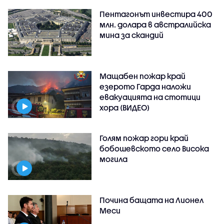
Пентагонът инвестира 400
млн. долара в австралийска
мина за скандий
Мащабен пожар край
езерото Гарда наложи
евакуацията на стотици
хора (ВИДЕО)
Голям пожар гори край
бобошевското село Висока
могила
Почина бащата на Лионел
Меси