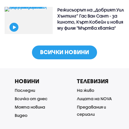
Режисьорът на „Добрият Уил
Хънтинг“ Гас Ван Сант - за
киното, Кърт Кобейн и новия
му филм "Мъртва хватка"
ВСИЧКИ НОВИНИ
НОВИНИ
ТЕЛЕВИЗИЯ
Последни
На живо
Всичко от днес
Лицата на NOVA
Моята новина
Предавания и
сериали
Видео