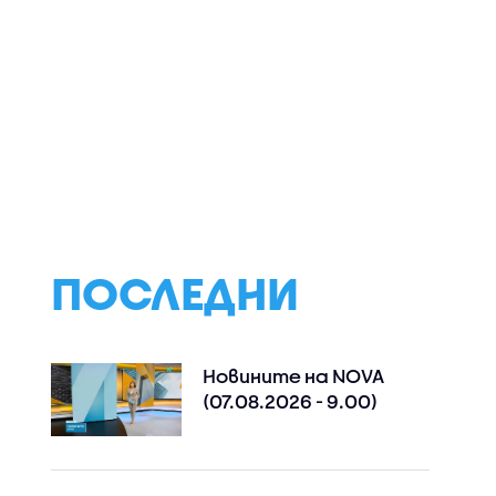
„Хамас“
Иран и Оман се
Екипаж на танк
ят да
разбраха за
съобщи за два в
рвата
маршрута на
в Ормузкия про
ана за
търговските кораби
край бреговете 
през Ормузкия
Оман
проток
ПОСЛЕДНИ
Новините на NOVA
(07.08.2026 - 9.00)