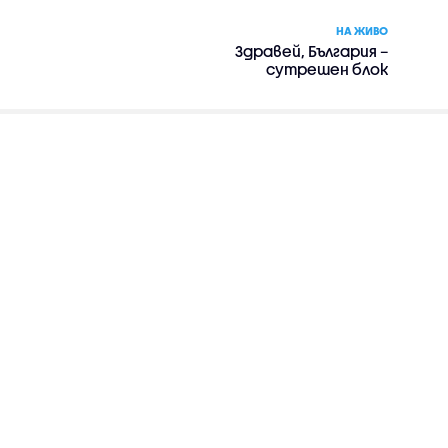
НА ЖИВО
Здравей, България –
сутрешен блок