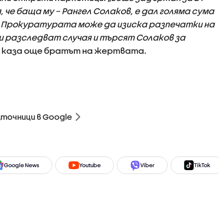
 че баща му – Рангел Солаков, е дал голяма сума
у. Прокуратурата може да изиска разпечатки на
и разследват случая и търсят Солаков за
, каза още братът на жертвата.
зточници в Google
Google News
Youtube
Viber
TikTok