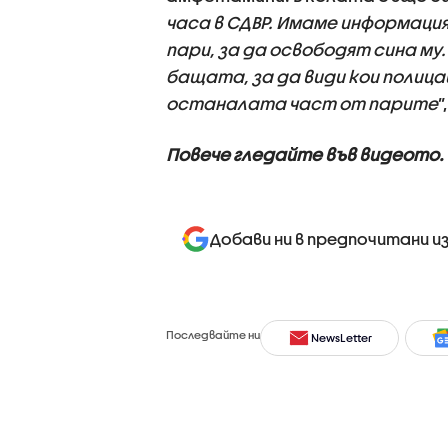
часа в СДВР. Имаме информация,
пари, за да освободят сина м
бащата, за да види кои полица
останалата част от парите
”
Повече гледайте във видеото.
Добави ни в предпочитани и
Последвайте ни
NewsLetter