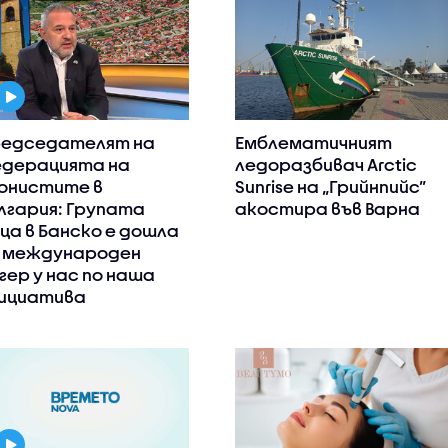
едседателят на
Емблематичният
дерацията на
ледоразбивач Arctic
онистите в
Sunrise на „Грийнпийс”
лгария: Групата
акостира във Варна
ца в Банско е дошла
 международен
гер у нас по наша
ициатива