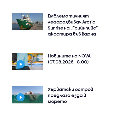
Емблематичният
ледоразбивач Arctic
Sunrise на „Грийнпийс”
акостира във Варна
Новините на NOVA
(07.08.2026 - 8.00)
Instagram
Facebook
Хърватски остров
предлага езда в
морето