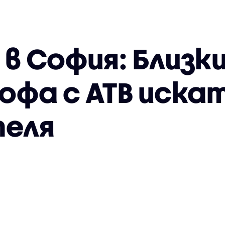
 София: Близки
фа с АТВ искат
теля