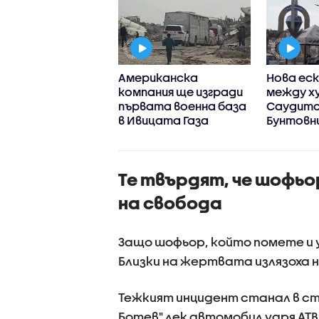
 и Оман
Американска
Нова ес
вориха нов
компания ще изгради
между х
рут за
първата военна база
Саудитс
боплаване през
в Ивицата Газа
Бунтовн
зкия проток
удариха 
правите
сили в Й
Те твърдят, че шофьо
на свобода
Защо шофьор, който помете и уб
Близки на жертвата излязоха 
Тежкият инцидент станал в сто
Ботев" лек автомобил удря АТВ