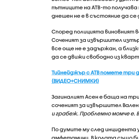
пътниците на АТВ-то получава 
днешен не е в състояние да се 
Според полицията виновният в
Соченият за извършител изтърп
все още не е задържан, а близ
да се движи свободно из квар
Тийнейджър с АТВ помете три д
(ВИДЕО+СНИМКИ)
Загиналият Асен е баща на три
соченият за извършител Валенти
и грабеж. Проблемно момче е. 
По думите му след инцидента 
амфетамини. В колата също би