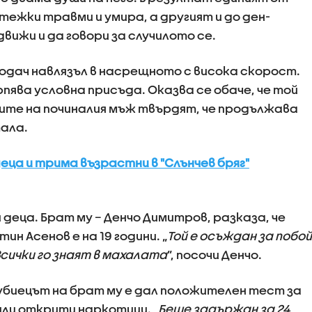
тежки травми и умира, а другият и до ден-
движи и да говори за случилото се.
одач навлязъл в насрещното с висока скорост.
ява условна присъда. Оказва се обаче, че той
ките на починалия мъж твърдят, че продължава
тала.
еца и трима възрастни в "Слънчев бряг"
 деца. Брат му – Денчо Димитров, разказа, че
н Асенов е на 19 години. „
Той е осъждан за побой
Всички го знаят в махалата
”, посочи Денчо.
убиецът на брат му е дал положителен тест за
ли открити наркотици. „
Беше задържан за 24