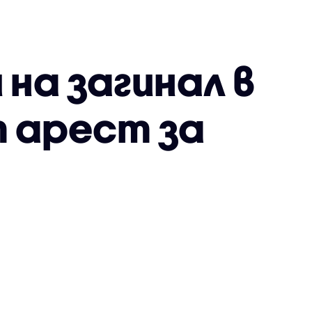
 на загинал в
 арест за