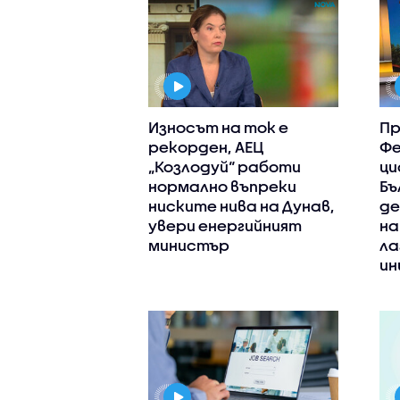
Износът на ток е
Пр
рекорден, АЕЦ
Фе
„Козлодуй“ работи
ци
нормално въпреки
Бъ
ниските нива на Дунав,
де
увери енергийният
на
министър
ла
ин