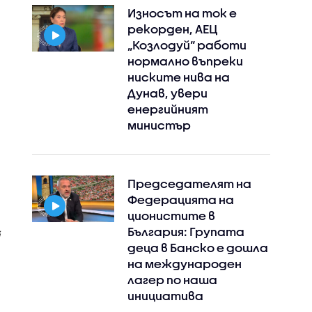
Износът на ток е
рекорден, АЕЦ
„Козлодуй“ работи
нормално въпреки
ниските нива на
Дунав, увери
енергийният
министър
Председателят на
Федерацията на
ционистите в
България: Групата
деца в Банско е дошла
на международен
лагер по наша
инициатива