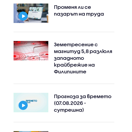
Променя ли се
пазарът на труда
Земетресение с
магнитуд 5,8 разлюля
западното
крайбрежие на
Филипините
Прогноза за времето
(07.08.2026 -
сутрешна)