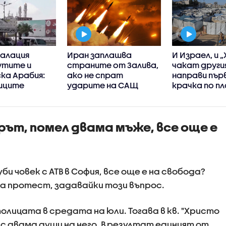
калация
Иран заплашва
И Израел, и 
утите и
страните от Залива,
чакат други
ка Арабия:
ако не спрат
направи пъ
иците
ударите на САЩ
крачка по пл
позиции на
Газа
лствените
емен
рът, помел двама мъже, все още е
и човек с АТВ в София, все още е на свобода?
на протест, задавайки този въпрос.
лицата в средата на юли. Тогава в кв. "Христо
 с двама души на него. В резултат единият от