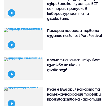
изкривена конкуренция в IT
сектора и пропуски в
киберсигурността на
държавата
Поморие посреща първото
издание на Sunset Port Festival
В памет на Ванга: Откриват
изложба на икони и
дърворезби
Къде е България на картата
на международния трафик и
производство на наркотици