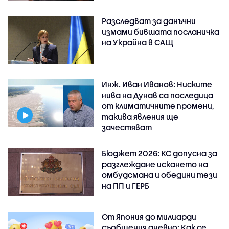
Разследват за данъчни
измами бившата посланичка
на Украйна в САЩ
Инж. Иван Иванов: Ниските
нива на Дунав са последица
от климатичните промени,
такива явления ще
зачестяват
Бюджет 2026: КС допусна за
разглеждане искането на
омбудсмана и обедини тези
на ПП и ГЕРБ
От Япония до милиарди
съобщения дневно: Как се