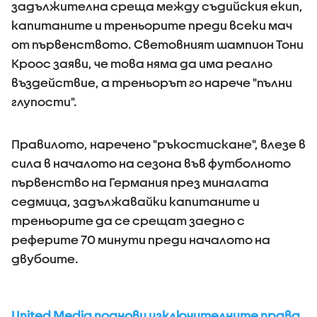
задължителна среща между съдийския екип,
капитаните и треньорите преди всеки мач
от първенството. Световният шампион Тони
Кроос заяви, че това няма да има реално
въздействие, а треньорът го нарече "пълни
глупости".
Правилото, наречено "ръкостискане", влезе в
сила в началото на сезона във футболното
първенство на Германия през миналата
седмица, задължавайки капитаните и
треньорите да се срещат заедно с
реферите 70 минути преди началото на
двубоите.
United Media поднови изключителните права