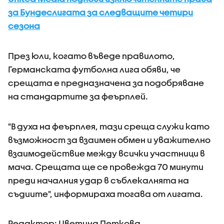
за Бундеслигата за следващите четири
сезона
През юли, когато въведе правилото,
Германската футболна лига обяви, че
срещата е предназначена за подобряване
на стандартите за феърплей.
"В духа на феърплея, тази среща служи като
възможност за взаимен обмен и уважително
взаимодействие между всички участници в
мача. Срещата ще се провежда 70 минути
преди началния удар в съблекалнята на
съдиите", информираха тогава от лигата.
Редактор: Цветина Петкова