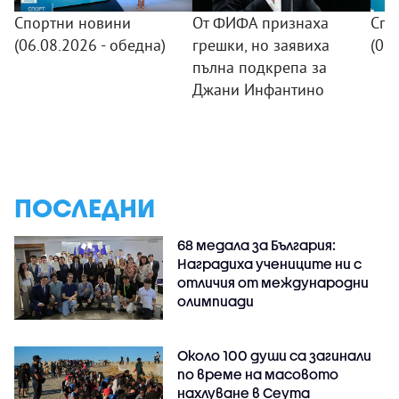
Спортни новини
От ФИФА признаха
Спо
(06.08.2026 - обедна)
грешки, но заявиха
(05.
пълна подкрепа за
Джани Инфантино
ПОСЛЕДНИ
68 медала за България:
Наградиха учениците ни с
отличия от международни
олимпиади
Около 100 души са загинали
по време на масовото
нахлуване в Сеута