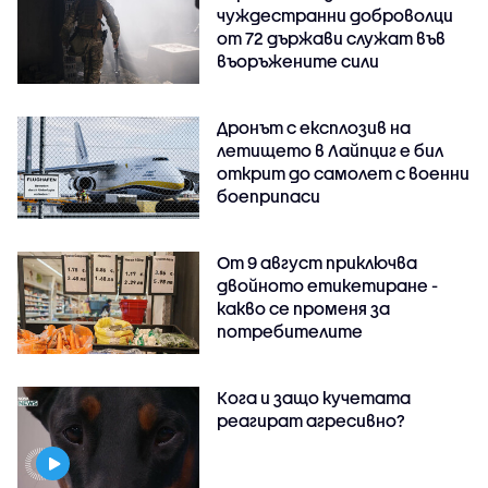
чуждестранни доброволци
от 72 държави служат във
въоръжените сили
Дронът с експлозив на
летището в Лайпциг е бил
открит до самолет с военни
боеприпаси
От 9 август приключва
двойното етикетиране -
какво се променя за
потребителите
Кога и защо кучетата
реагират агресивно?