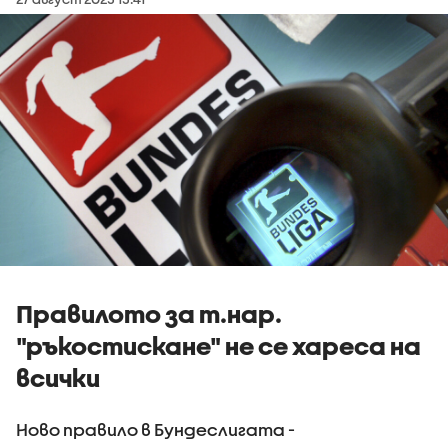
Правилото за т.нар.
"ръкостискане" не се хареса на
всички
Ново правило в Бундеслигата -