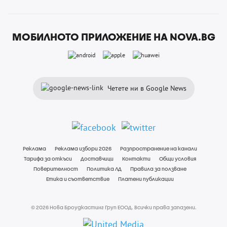
МОБИЛНОТО ПРИЛОЖЕНИЕ НА NOVA.BG
Четете ни в Google News
Реклама
Реклама избори 2026
Разпространение на канали
Тарифа за откъси
Доставчици
Контакти
Общи условия
Поверителност
Политика ЛД
Правила за ползване
Етика и съответствие
Платени публикации
© 2026 Нова Броудкастинг Груп ЕООД. Всички права запазени.