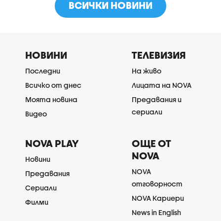
ВСИЧКИ НОВИНИ
НОВИНИ
ТЕЛЕВИЗИЯ
Последни
На живо
Всичко от днес
Лицата на NOVA
Моята новина
Предавания и
сериали
Видео
NOVA PLAY
ОЩЕ ОТ
NOVA
Новини
NOVA
Предавания
отговорност
Сериали
NOVA Кариери
Филми
News in English