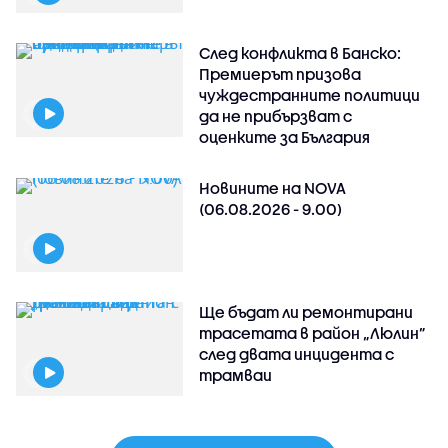
След конфликта в Банско:
Премиерът призова
чуждестранните политици
да не прибързват с
оценките за България
Новините на NOVA
(06.08.2026 - 9.00)
Ще бъдат ли ремонтирани
трасетата в район „Люлин”
след двата инцидента с
трамваи