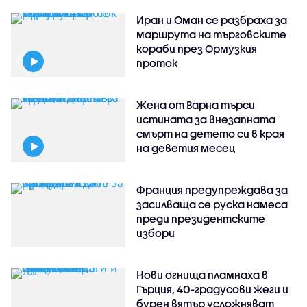
Иран и Оман се разбраха за
маршрута на търговските
кораби през Ормузкия
проток
Жена от Варна търси
истината за внезапната
смърт на детето си в края
на деветия месец
Франция предупреждава за
засилваща се руска намеса
преди президентските
избори
Нови огнища пламнаха в
Гърция, 40-градусови жеги и
бурен вятър усложняват