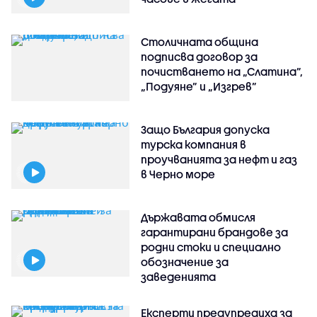
Столичната община
подписва договор за
почистването на „Слатина”,
„Подуяне” и „Изгрев”
Защо България допуска
турска компания в
проучванията за нефт и газ
в Черно море
Държавата обмисля
гарантирани брандове за
родни стоки и специално
обозначение за
заведенията
Експерти предупредиха за