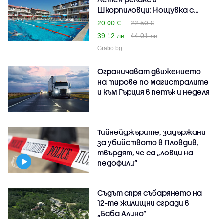
Шкорпиловци: Нощувка с
възмож..
20.00 €
22.50 €
39.12 лв
44.01 лв
Grabo.bg
Ограничават движението
на тирове по магистралите
и към Гърция в петък и неделя
Тийнейджърите, задържани
за убийството в Пловдив,
твърдят, че са „ловци на
педофили”
Съдът спря събарянето на
12-те жилищни сгради в
„Баба Алино“