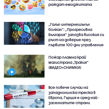
раждат емоджитата
„Галъп интернешънъл
болкан“: „Прогресивна
България“ запазва високия си
ръст на доверие през
първите 100 дни управление
Пожар пламна край
магистрала „Тракия“
(ВИДЕО+СНИМКИ)
Все повече случаи на
западнонилска треска в
Европа, Гърция е сред най-
засегнатите страни