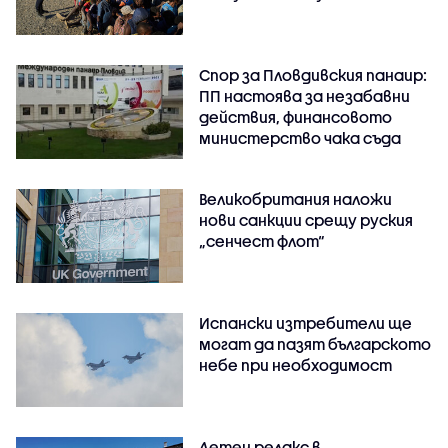
Спор за Пловдивския панаир:
ПП настоява за незабавни
действия, финансовото
министерство чака съда
Великобритания наложи
нови санкции срещу руския
„сенчест флот“
Испански изтребители ще
могат да пазят българското
небе при необходимост
Летен релакс в