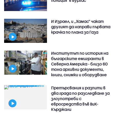
полиция" в Бургас
И Израел, и „Хамас“ чакат
другият да направи първата
крачка по плана за Газа
Институтът по история на
българските емигранти в
Северна Америка - близо 60
тона архивни документи,
книги, снимки и оборудване
Претърсвания и разпити в
два града по разследване за
злоупотреби с
евросредства във ВиК-
Кърджали