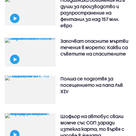
Повдигнаха обвинения на 8
души за производство и
разпространение на
фентанил за над 157 млн.
евро
Започват опасните мъртви
течения в морето: Какви са
съветите на спасителите
Полша се подготвя за
посещението на папа Лъв
XIV
Шофьор на автобус свали
момче със СОП заради
изтекла карта, то вървя с
часове в жегата