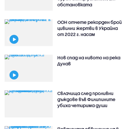
обстановката
ООН отчете рекорден брой
цивилни жертви в Украйна
от 2022 г. насам
Нов спад на нивото на река
Дунав
Свлачища след проливни
дъждове във Филипините
убиха четирима души