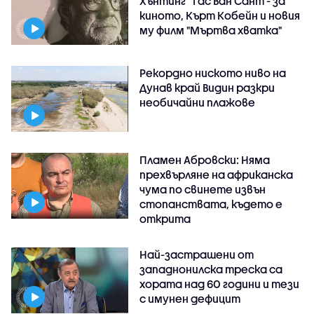
Хънтинг“ Гас Ван Сант - за
киното, Кърт Кобейн и новия
му филм "Мъртва хватка"
Рекордно ниското ниво на
Дунав край Видин разкри
необичайни плажове
Пламен Абровски: Няма
прехвърляне на африканска
чума по свинете извън
стопанствата, където е
открита
Най-застрашени от
западнонилска треска са
хората над 60 години и тези
с имунен дефицит