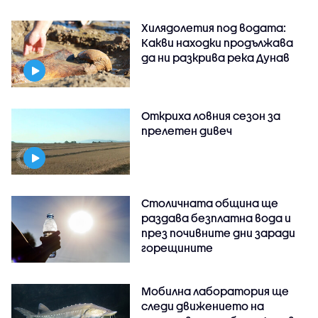
Хилядолетия под водата:
Какви находки продължава
да ни разкрива река Дунав
Откриха ловния сезон за
прелетен дивеч
Столичната община ще
раздава безплатна вода и
през почивните дни заради
горещините
Мобилна лаборатория ще
следи движението на