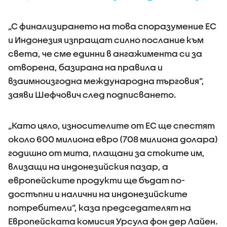
„С финализирането на товa споразумение ЕС
и Индонезия изпращат силно послание към
света, че сме единни в ангажимента си за
отворена, базирана на правила и
взаимноизгодна международна търговия“,
заяви Шефчович след подписването.
„Като цяло, износителите от ЕС ще спестят
около 600 милиона евро (708 милиона долара)
годишно от мита, плащани за стоките им,
влизащи на индонезийския пазар, а
европейските продукти ще бъдат по-
достъпни и налични на индонезийските
потребители“, каза председателят на
Европейската комисия Урсула фон дер Лайен.