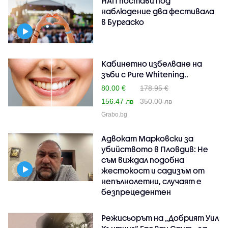
НАП постави под
наблюдение два фестивала
в Бургаско
Кабинетно избелване на
зъби с Pure Whitening..
80.00 €
178.95 €
156.47 лв
350.00 лв
Grabo.bg
Адвокат Марковски за
убийството в Пловдив: Не
съм виждал подобна
жестокост и садизъм от
непълнолетни, случаят е
безпрецедентен
Режисьорът на „Добрият Уил