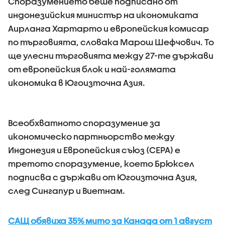
Споразумението беше подписано от
индонезийския министър на икономиката
Аирланга Хартарто и европейския комисар
по търговията, словака Марош Шефчович. То
ще улесни търговията между 27-те държави
от европейския блок и най-голямата
икономика в Югоизточна Азия.
Всеобхватното споразумение за
икономическо партньорство между
Индонезия и Европейския съюз (CEPA) е
третото споразумение, което Брюксел
подписва с държави от Югоизточна Азия,
след Сингапур и Виетнам.
САЩ обявиха 35% мито за Канада от 1 август