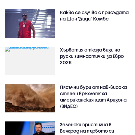
Какво се случва с присъдата
на Шон "Диди" Комбс
Хърватия отказа визи на
руски гимнастички за Евро
2026
Пясъчни бури от най-висока
степен връхлетяха
американския щат Аризона
(ВИДЕО)
Зеленски пристигна в
Белград на първото си