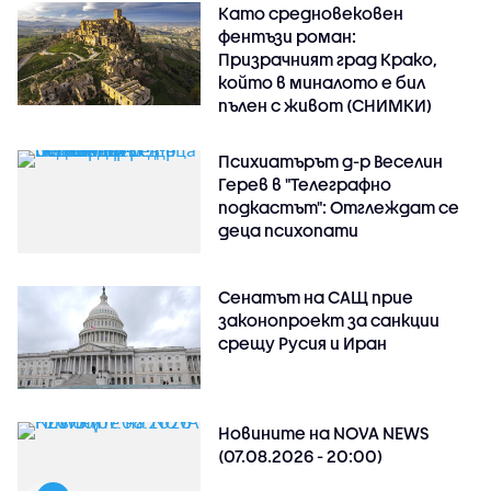
Като средновековен
фентъзи роман:
Призрачният град Крако,
който в миналото е бил
пълен с живот (СНИМКИ)
Психиатърът д-р Веселин
Герев в "Телеграфно
подкастът": Отглеждат се
деца психопати
Сенатът на САЩ прие
законопроект за санкции
срещу Русия и Иран
Новините на NOVA NEWS
(07.08.2026 - 20:00)