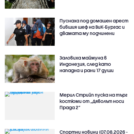
Пуснаха под домашен арест
бившия шеф на ВиК-Бургас и
двамата му подчинени
Заловиха маймуна в
Индонезия, след като
нападна и рани 17 души
Мерил Стрийп пуска на търг
костюми от „Дяволът носи
Прада 2“
Спортни новини (07.08.2026 -