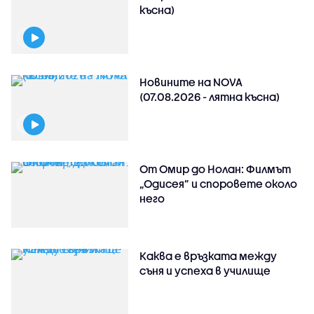
късна)
Новините на NOVA
(07.08.2026 - лятна късна)
От Омир до Нолан: Филмът
„Одисея” и споровете около
него
Каква е връзката между
съня и успеха в училище