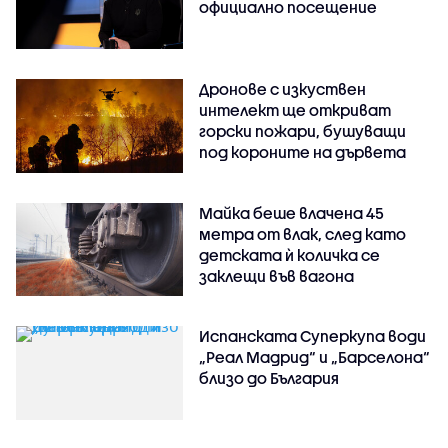
официално посещение
Дронове с изкуствен
интелект ще откриват
горски пожари, бушуващи
под короните на дървета
Майка беше влачена 45
метра от влак, след като
детската ѝ количка се
заклещи във вагона
Испанската Суперкупа води
„Реал Мадрид“ и „Барселона“
близо до България