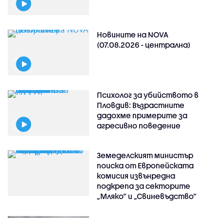
Новините на NOVA
(07.08.2026 - централна)
Психолог за убийството в
Пловдив: Възрастните
дадохме примерите за
агресивно поведение
Земеделският министър
поиска от Европейската
комисия извънредна
подкрепа за секторите
„Мляко“ и „Свиневъдство“