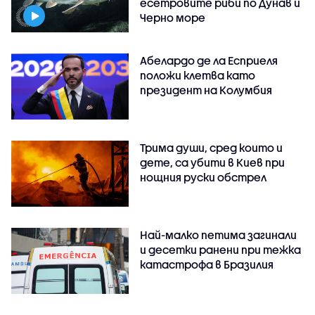
есетровите риби по Дунав и
Черно море
Абелардо де ла Есприеля
положи клетва като
президент на Колумбия
Трима души, сред които и
дете, са убити в Киев при
нощния руски обстрел
Най-малко петима загинали
и десетки ранени при тежка
катастрофа в Бразилия