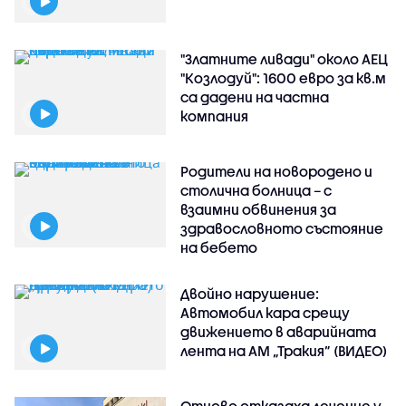
"Златните ливади" около АЕЦ
"Козлодуй": 1600 евро за кв.м
са дадени на частна
компания
Родители на новородено и
столична болница – с
взаимни обвинения за
здравословното състояние
на бебето
Двойно нарушение:
Автомобил кара срещу
движението в аварийната
лента на АМ „Тракия” (ВИДЕО)
Отново отказаха лечение у