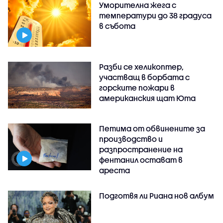
Уморителна жега с
температури до 38 градуса
в събота
Разби се хеликоптер,
участващ в борбата с
горските пожари в
американския щат Юта
Петима от обвинените за
производство и
разпространение на
фентанил остават в
ареста
Подготвя ли Риана нов албум