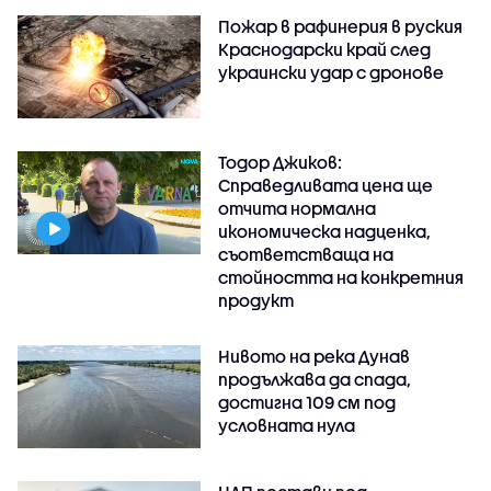
Пожар в рафинерия в руския
Краснодарски край след
украински удар с дронове
Тодор Джиков:
Справедливата цена ще
отчита нормална
икономическа надценка,
съответстваща на
стойността на конкретния
продукт
Нивото на река Дунав
продължава да спада,
достигна 109 см под
условната нула