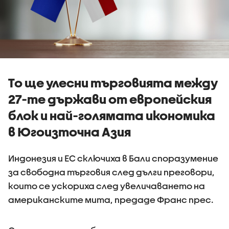
То ще улесни търговията между
27-те държави от европейския
блок и най-голямата икономика
в Югоизточна Азия
Индонезия и ЕС сключиха в Бали споразумение
за свободна търговия след дълги преговори,
които се ускориха след увеличаването на
американските мита, предаде Франс прес.