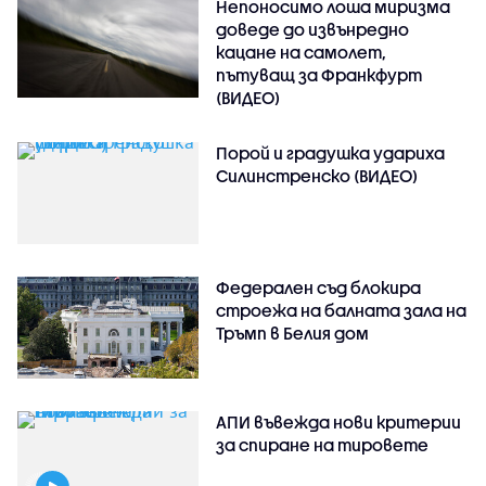
Непоносимо лоша миризма
доведе до извънредно
кацане на самолет,
пътуващ за Франкфурт
(ВИДЕО)
Порой и градушка удариха
Силинстренско (ВИДЕО)
Федерален съд блокира
строежа на балната зала на
Тръмп в Белия дом
АПИ въвежда нови критерии
за спиране на тировете