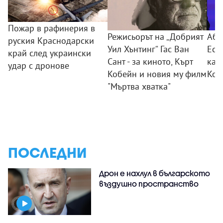
Пожар в рафинерия в
Режисьорът на „Добрият
Абе
руския Краснодарски
Уил Хънтинг“ Гас Ван
Есп
край след украински
Сант - за киното, Кърт
кат
удар с дронове
Кобейн и новия му филм
Кол
"Мъртва хватка"
ПОСЛЕДНИ
Дрон е нахлул в българското
въздушно пространство