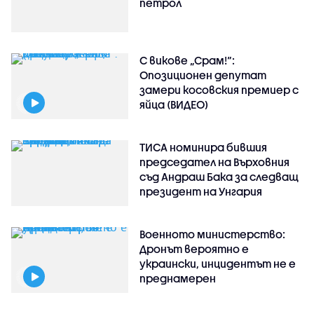
петрол
С викове „Срам!“:
Опозиционен депутат
замери косовския премиер с
яйца (ВИДЕО)
ТИСА номинира бившия
председател на Върховния
съд Андраш Бака за следващ
президент на Унгария
Военното министерство:
Дронът вероятно е
украински, инцидентът не е
преднамерен