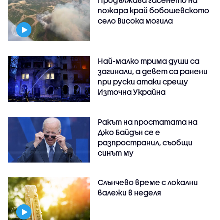
пожара край бобошевското
село Висока могила
Най-малко трима души са
загинали, а девет са ранени
при руски атаки срещу
Източна Украйна
Ракът на простатата на
Джо Байдън се е
разпространил, съобщи
синът му
Слънчево време с локални
валежи в неделя