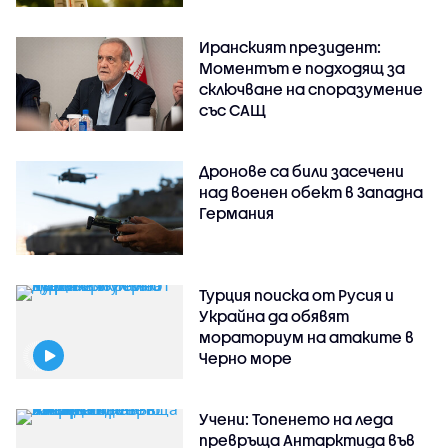
Иранският президент:
Моментът е подходящ за
сключване на споразумение
със САЩ
Дронове са били засечени
над военен обект в Западна
Германия
Турция поиска от Русия и
Украйна да обявят
мораториум на атаките в
Черно море
Учени: Топенето на леда
превръща Антарктида във