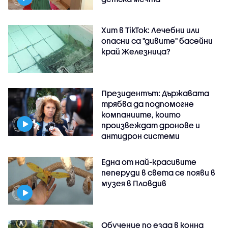
Хит в TikTok: Лечебни или
опасни са "дивите" басейни
край Железница?
Президентът: Държавата
трябва да подпомогне
компаниите, които
произвеждат дронове и
антидрон системи
Една от най-красивите
пеперуди в света се появи в
музея в Пловдив
Обучение по езда в конна