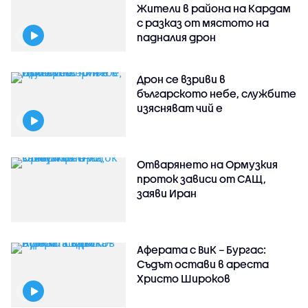
Жители в района на Кардам
с разказ от мястото на
падналия дрон
Дрон се взриви в
българското небе, службите
изясняват чий е
Отварянето на Ормузкия
проток зависи от САЩ,
заяви Иран
Аферата с ВиК – Бургас:
Съдът остави в ареста
Христо Широков