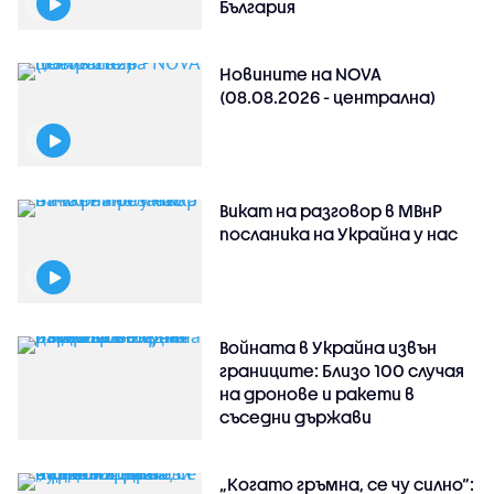
България
Новините на NOVA
(08.08.2026 - централна)
Викат на разговор в МВнР
посланика на Украйна у нас
Войната в Украйна извън
границите: Близо 100 случая
на дронове и ракети в
съседни държави
„Когато гръмна, се чу силно“: