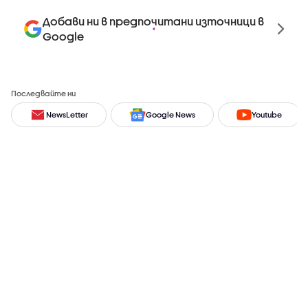
Добави ни в предпочитани източници в
Google
Последвайте ни
NewsLetter
Google News
Youtube