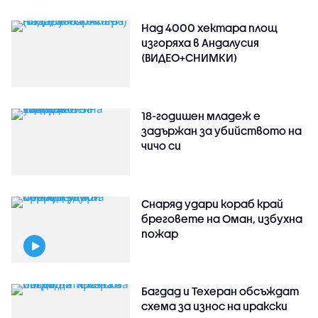
Над 4000 хектара площ
изгоряха в Андалусия
(ВИДЕО+СНИМКИ)
18-годишен младеж е
задържан за убийството на
чичо си
Снаряд удари кораб край
бреговете на Оман, избухна
пожар
Багдад и Техеран обсъждат
схема за износ на иракски