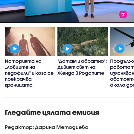
Историята на
"Дотам и обратно":
Продълж
„ловците на
Дивият свят на
работат
педофили” и кога се
Женда в Родопите
изясняван
прекрачва
обстоят
границата
около др
се взриви
българск
територ
Гледайте цялата емисия
Редактор: Дарина Методиева