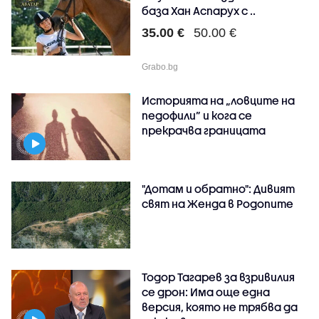
база Хан Аспарух с ..
35.00 €
50.00 €
Grabo.bg
Историята на „ловците на
педофили” и кога се
прекрачва границата
"Дотам и обратно": Дивият
свят на Женда в Родопите
Тодор Тагарев за взривилия
се дрон: Има още една
версия, която не трябва да