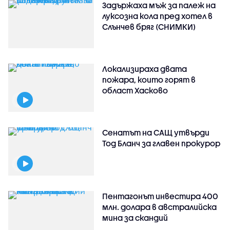
Задържаха мъж за палеж на
луксозна кола пред хотел в
Слънчев бряг (СНИМКИ)
Локализираха двата
пожара, които горят в
област Хасково
Сенатът на САЩ утвърди
Тод Бланч за главен прокурор
Пентагонът инвестира 400
млн. долара в австралийска
мина за скандий