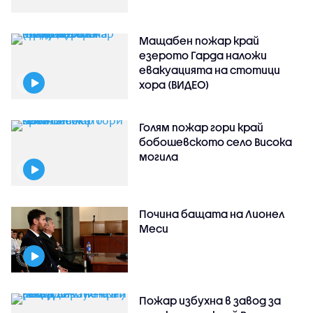
Мащабен пожар край
езерото Гарда наложи
евакуацията на стотици
хора (ВИДЕО)
Голям пожар гори край
бобошевското село Висока
могила
Почина бащата на Лионел
Меси
Пожар избухна в завод за