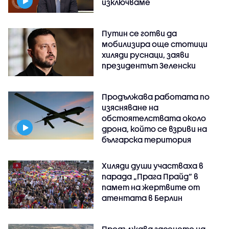
изключваме
Путин се готви да
мобилизира още стотици
хиляди руснаци, заяви
президентът Зеленски
Продължава работата по
изясняване на
обстоятелствата около
дрона, който се взриви на
българска територия
Хиляди души участваха в
парада „Прага Прайд“ в
памет на жертвите от
атентата в Берлин
Продължава гасенето на