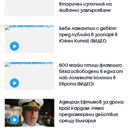
вторичен източник на
живачно замърсяване
Бебе ламантин с дебют
пред публика в зоопарк в
Южен Китай (ВИДЕО
600 малки птици фламинго
бяха освободени в една от
най-големите колонии в
Европа (ВИДЕО)
Адмирал Ефтимов за дрона
край Кардам: Няма
преднамерени действия
срещу България