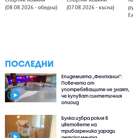
(08.08.2026 - обедна)
(07.08.2026 - късна)
рус
Евр
ПОСЛЕДНИ
Епидемията „Фентанил”:
Повечето от
употребяващите не знаят,
че купуват синтетичния
опиоид
Булка избра рокля в
цветовете на
трибагреника заради
детска мечта