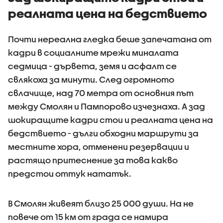
реалната цена на бедствието
Почти нереална гледка беше запечатана от
кадри в социалните мрежи миналата
седмица - дървета, земя и асфалт се
свлякоха за минути. След огромното
свлачище, над 70 метра от основния път
между Смолян и Пампорово изчезнаха. А зад
шокиращите кадри стои и реалната цена на
бедствието - дълги обходни маршрути за
местните хора, отменени резервации и
растящо притеснение за това какво
предстои оттук нататък.
В Смолян живеят близо 25 000 души. На не
повече от 15 км от града се намира