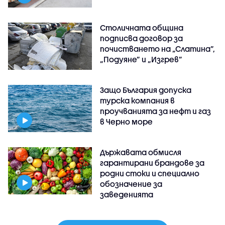
Столичната община
подписва договор за
почистването на „Слатина”,
„Подуяне” и „Изгрев”
Защо България допуска
турска компания в
проучванията за нефт и газ
в Черно море
Държавата обмисля
гарантирани брандове за
родни стоки и специално
обозначение за
заведенията