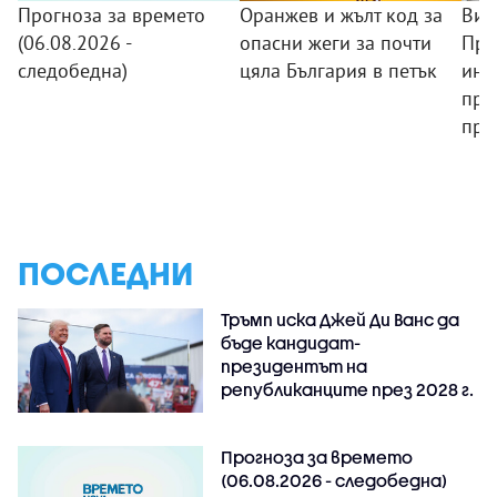
Прогноза за времето
Оранжев и жълт код за
Виц
(06.08.2026 -
опасни жеги за почти
При
следобедна)
цяла България в петък
инв
при
пра
ПОСЛЕДНИ
Тръмп иска Джей Ди Ванс да
бъде кандидат-
президентът на
републиканците през 2028 г.
Прогноза за времето
(06.08.2026 - следобедна)