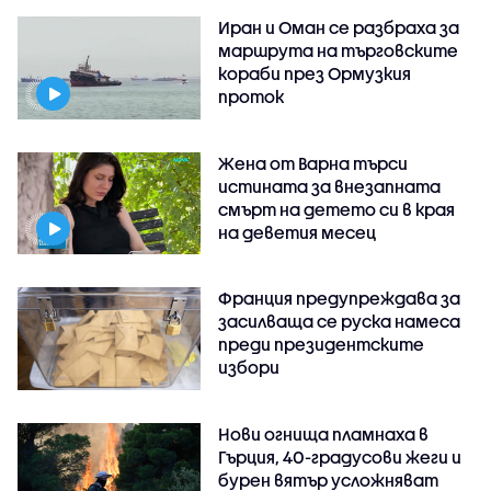
Иран и Оман се разбраха за
маршрута на търговските
кораби през Ормузкия
проток
Жена от Варна търси
истината за внезапната
смърт на детето си в края
на деветия месец
Франция предупреждава за
засилваща се руска намеса
преди президентските
избори
Нови огнища пламнаха в
Гърция, 40-градусови жеги и
бурен вятър усложняват