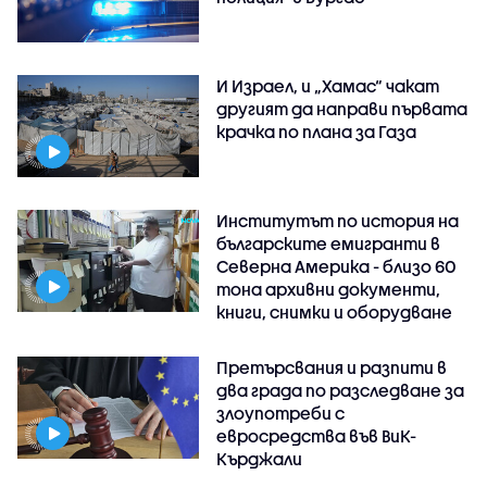
И Израел, и „Хамас“ чакат
другият да направи първата
крачка по плана за Газа
Институтът по история на
българските емигранти в
Северна Америка - близо 60
тона архивни документи,
книги, снимки и оборудване
Претърсвания и разпити в
два града по разследване за
злоупотреби с
евросредства във ВиК-
Кърджали