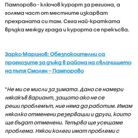
Пампорово - ключов курорт за региона, а
голяма част от местните изкарват
прехраната си там. Сега най-кратката
връзка между града и курорта се прекъсва.
Зарко Маринов: Обезпокоителни са
прогнозите за дъжд в района на свлачището
на пътя Смолян – Пампорово
"
Не ми се мисли за зимата. Дано се намери
някакъв вариант, защото ако не се
реши проблемът, ние няма да работим. Имам
няколко отменени резервации и други, които
ще бъдат отменени. Тепърва ще усещаме
проблема. Някои колеги имат проблеми с