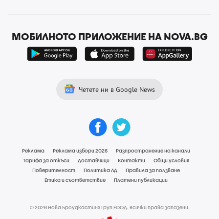
МОБИЛНОТО ПРИЛОЖЕНИЕ НА NOVA.BG
Четете ни в Google News
Реклама
Реклама избори 2026
Разпространение на канали
Тарифа за откъси
Доставчици
Контакти
Общи условия
Поверителност
Политика ЛД
Правила за ползване
Етика и съответствие
Платени публикации
© 2026 Нова Броудкастинг Груп ЕООД. Всички права запазени.