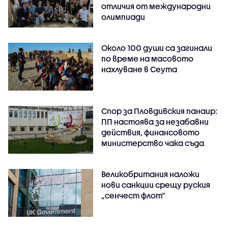
отличия от международни
олимпиади
Около 100 души са загинали
по време на масовото
нахлуване в Сеута
Спор за Пловдивския панаир:
ПП настоява за незабавни
действия, финансовото
министерство чака съда
Великобритания наложи
нови санкции срещу руския
„сенчест флот“