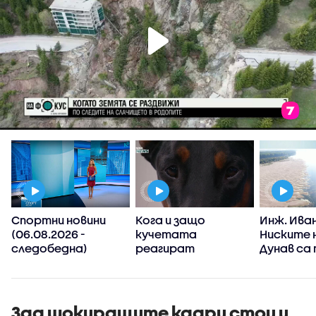
Спортни новини
Кога и защо
Инж. Иван
а
(06.08.2026 -
кучетата
Ниските 
т
следобедна)
реагират
Дунав са
агресивно?
от клим
промени,
явления 
зачестя
Зад шокиращите кадри стои и