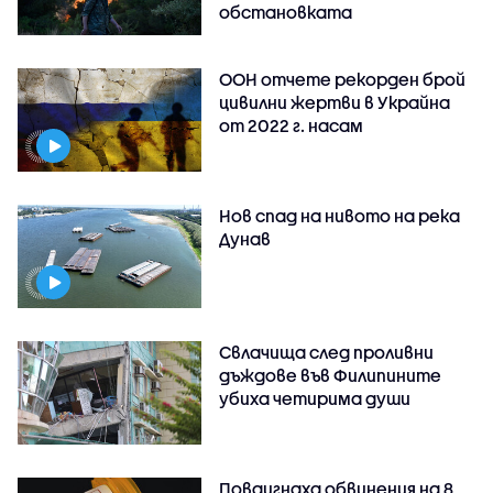
обстановката
ООН отчете рекорден брой
цивилни жертви в Украйна
от 2022 г. насам
Нов спад на нивото на река
Дунав
Свлачища след проливни
дъждове във Филипините
убиха четирима души
Повдигнаха обвинения на 8