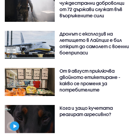
чуждестранни доброволци
от 72 държави служат във
въоръжените сили
Дронът с експлозив на
летището в Лайпциг е бил
открит до самолет с военни
боеприпаси
От 9 август приключва
двойното етикетиране -
какво се променя за
потребителите
Кога и защо кучетата
реагират агресивно?