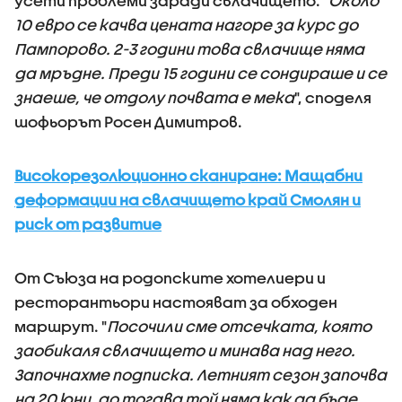
усети проблеми заради свлачището. "
Около
10 евро се качва цената нагоре за курс до
Пампорово. 2-3 години това свлачище няма
да мръдне. Преди 15 години се сондираше и се
знаеше, че отдолу почвата е мека
", споделя
шофьорът Росен Димитров.
Високорезолюционно сканиране: Мащабни
деформации на свлачището край Смолян и
риск от развитие
От Съюза на родопските хотелиери и
ресторантьори настояват за обходен
маршрут. "
Посочили сме отсечката, която
заобикаля свлачището и минава над него.
Започнахме подписка. Летният сезон започва
на 20 юни, до тогава той няма как да бъде