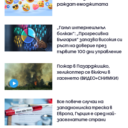
раждат емоджитата
„Галъп интернешънъл
болкан“: „Прогресивна
България“ запазва високия си
ръст на доверие през
първите 100 дни управление
Пожар в Пазарджишко,
хеликоптер се включи в
гасенето (ВИДЕО+СНИМКИ)
Все повече случаи на
западнонилска треска в
Европа, Гърция е сред най-
засегнатите страни