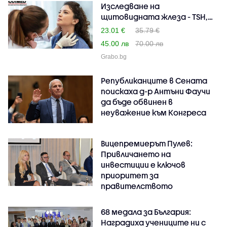
Изследване на
щитовидната жлеза - TSH,
FT3, ..
23.01 €
35.79 €
45.00 лв
70.00 лв
Grabo.bg
Републиканците в Сената
поискаха д-р Антъни Фаучи
да бъде обвинен в
неуважение към Конгреса
Вицепремиерът Пулев:
Привличането на
инвестиции е ключов
приоритет за
правителството
68 медала за България:
Наградиха учениците ни с