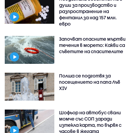
души за производство и
разпространение на
фентанил за над 157 млн.
евро
Започват опасните мъртви
течения в морето: Какви са
съветите на спасителите
Полша се подготвя за
посещението на папа Лъв
XIV
Шофьор на автобус свали
момче със СОП заради
изтекла карта, то вървя с
часове в жегата