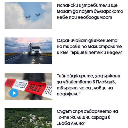
Испански изтребители ще
могат да пазят българското
небе при необходимост
Ограничават движението
на тирове по магистралите
и към Гърция в петък и неделя
Тийнейджърите, задържани
за убийството в Пловдив,
твърдят, че са „ловци на
педофили”
Съдът спря събарянето на
12-те жилищни сгради в
„Баба Алино“