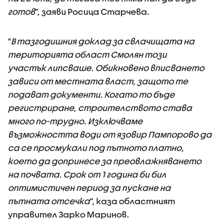
готов
”, заяви Росица Старчева.
"
В тазгодишния доклад за свлачищата на
територията област Смолян този
участък липсваше. Обикновено вписването
зависи от местната власт, защото те
подават документи. Когато то бъде
регистриране, строителството става
много по-трудно. Изключваме
възможността води от язовир Пампорово да
са се просмукали под пътното платно,
което да допринесе за преовлажняването
на почвата. Срок от 1 година би бил
оптимистичен период за пускане на
пътната отсечка
”, каза областният
управител Зарко Маринов.