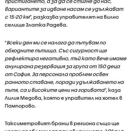
пристигането, а за да се стигне до нас,
вариантите за идване насам се удължават
с 15-20 км
”, разказва управителят на вилно
селище Златка Радева.
"
Всеки ден ми се налага да пътувам по
обходните пътища. Със сигурност ще
рефлектира негативно, тъй като вече имаме
анулирана резервация за група от 150 деца
от София. За персонала проблем освен
ранното ставане, поради удължаването на
пътя, са и високите цени на горивата
”, каза
Лилия Медова, която е управител на хотел в
Пампорово.
Таксиметровият бранш в региона също ще