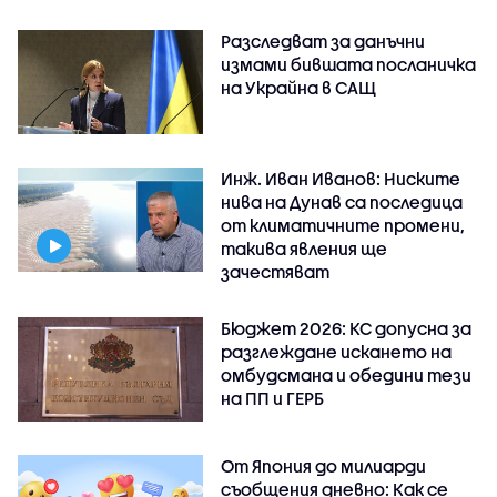
Разследват за данъчни
измами бившата посланичка
на Украйна в САЩ
Инж. Иван Иванов: Ниските
нива на Дунав са последица
от климатичните промени,
такива явления ще
зачестяват
Бюджет 2026: КС допусна за
разглеждане искането на
омбудсмана и обедини тези
на ПП и ГЕРБ
От Япония до милиарди
съобщения дневно: Как се