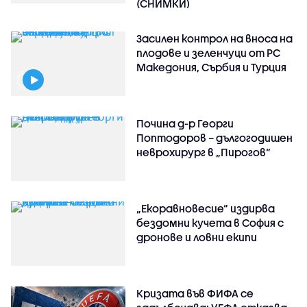
(СНИМКИ)
Засилен контрол на вноса на
плодове и зеленчуци от РС
Македония, Сърбия и Турция
Почина д-р Георги
Поптодоров – дългогодишен
неврохирург в „Пирогов“
„Екоравновесие“ издирва
бездомни кучета в София с
дронове и ловни екипи
Кризата във ФИФА се