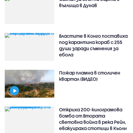
въглища в Дунав
Властите в Конго поставиха
под карантина кораб с 255
души заради съмнения за
ебола
Пожар пламна в столичен
квартал (ВИДЕО)
Откриха 200-килограмова
бомба от Втората
световна война в река Рейн,
евакуираха стотици в Кьолн