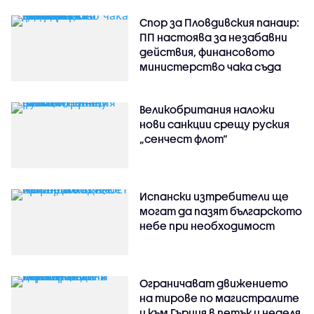
Спор за Пловдивския панаир:
ПП настоява за незабавни
действия, финансовото
министерство чака съда
Великобритания наложи
нови санкции срещу руския
„сенчест флот“
Испански изтребители ще
могат да пазят българското
небе при необходимост
Ограничават движението
на тирове по магистралите
и към Гърция в петък и неделя