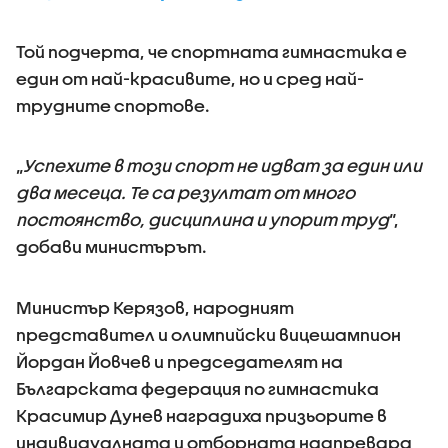
Той подчерта, че спортната гимнастика е
един от най-красивите, но и сред най-
трудните спортове.
„
Успехите в този спорт не идват за един или
два месеца. Те са резултат от много
постоянство, дисциплина и упорит труд
“,
добави министърът.
Министър Керязов, народният
представител и олимпийски вицешампион
Йордан Йовчев и председателят на
Българската федерация по гимнастика
Красимир Дунев наградиха призьорите в
индивидуалната и отборната надпревара