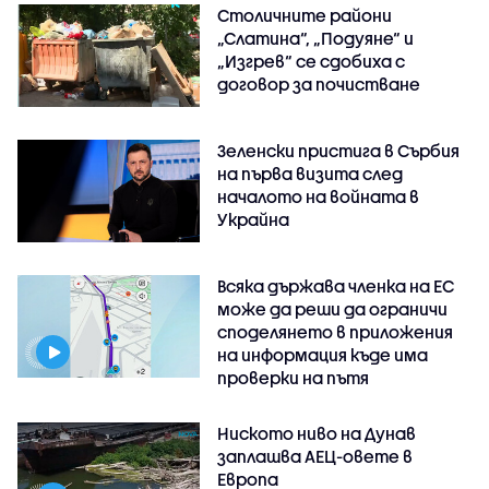
Столичните райони
„Слатина“, „Подуяне“ и
„Изгрев“ се сдобиха с
договор за почистване
Зеленски пристига в Сърбия
на първа визита след
началото на войната в
Украйна
Всяка държава членка на ЕС
може да реши да ограничи
споделянето в приложения
на информация къде има
проверки на пътя
Ниското ниво на Дунав
заплашва АЕЦ-овете в
Европа