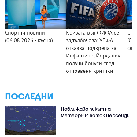
Спортни новини
Кризата във ФИФА се
Спо
(06.08.2026 - късна)
задълбочава: УЕФА
(06.
отказва подкрепа за
сле
Инфантино, Йордания
получи бонуси след
отправени критики
ПОСЛЕДНИ
Наближава пикът на
метеорния поток Персеиди