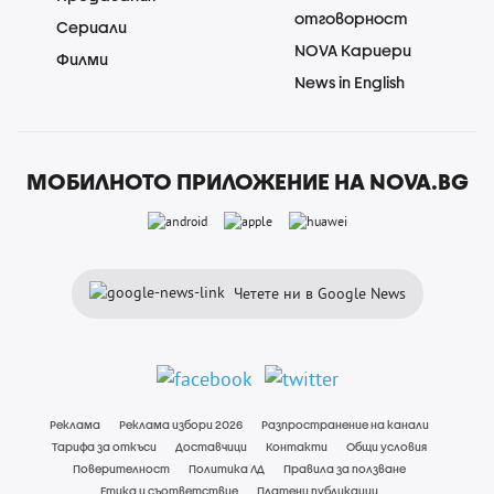
отговорност
Сериали
NOVA Кариери
Филми
News in English
МОБИЛНОТО ПРИЛОЖЕНИЕ НА NOVA.BG
Четете ни в Google News
Реклама
Реклама избори 2026
Разпространение на канали
Тарифа за откъси
Доставчици
Контакти
Общи условия
Поверителност
Политика ЛД
Правила за ползване
Етика и съответствие
Платени публикации