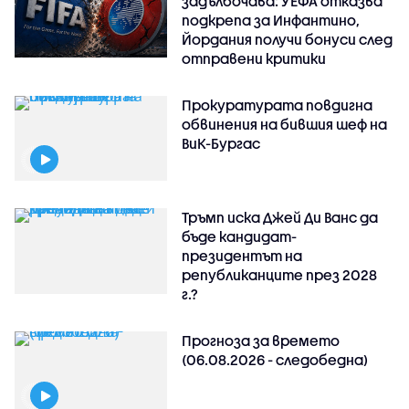
задълбочава: УЕФА отказва
подкрепа за Инфантино,
Йордания получи бонуси след
отправени критики
Прокуратурата повдигна
обвинения на бившия шеф на
ВиК-Бургас
Тръмп иска Джей Ди Ванс да
бъде кандидат-
президентът на
републиканците през 2028
г.?
Прогноза за времето
(06.08.2026 - следобедна)