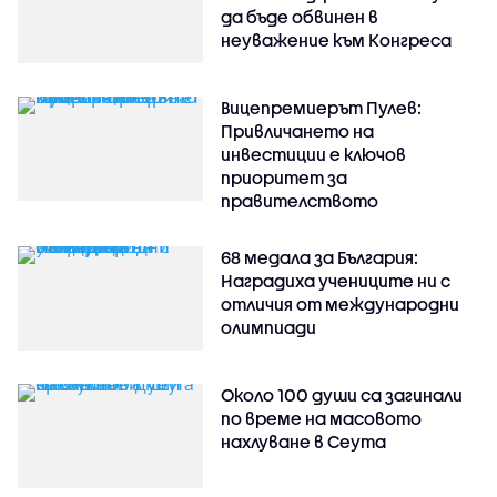
да бъде обвинен в
неуважение към Конгреса
Вицепремиерът Пулев:
Привличането на
инвестиции е ключов
приоритет за
правителството
68 медала за България:
Наградиха учениците ни с
отличия от международни
олимпиади
Около 100 души са загинали
по време на масовото
нахлуване в Сеута