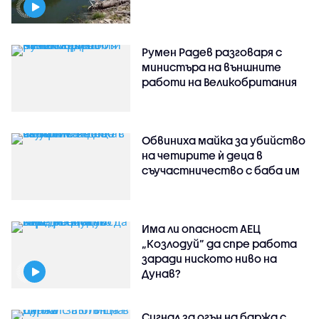
Румен Радев разговаря с
министъра на външните
работи на Великобритания
Обвиниха майка за убийство
на четирите ѝ деца в
съучастничество с баба им
Има ли опасност АЕЦ
„Козлодуй” да спре работа
заради ниското ниво на
Дунав?
Сигнал за огън на баржа с