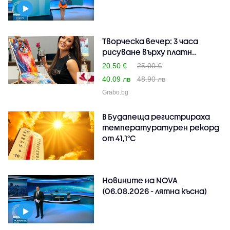
Творческа вечер: 3 часа
рисуване върху платн..
20.50 €
25.00 €
40.09 лв
48.90 лв
Grabo.bg
В Будапеща регистрираха
температуратурен рекорд
от 41,1°C
Новините на NOVA
(06.08.2026 - лятна късна)