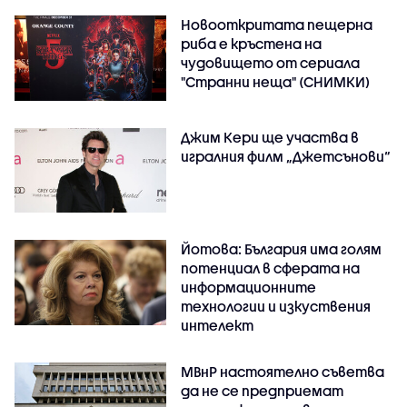
Новооткритата пещерна
риба е кръстена на
чудовището от сериала
"Странни неща" (СНИМКИ)
Джим Кери ще участва в
игралния филм „Джетсънови“
Йотова: България има голям
потенциал в сферата на
информационните
технологии и изкуствения
интелект
МВнР настоятелно съветва
да не се предприемат