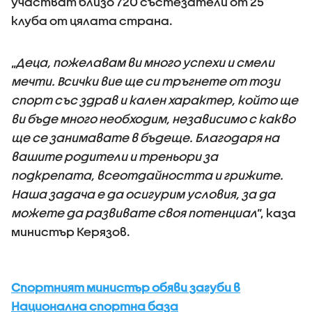
участват близо 720 състезатели от 25
клуба от цялата страна.
„
Деца, пожелавам ви много успехи и смели
мечти. Всички вие ще си тръгнете от този
спорт със здрав и кален характер, който ще
ви бъде много необходим, независимо с какво
ще се занимавате в бъдеще. Благодаря на
вашите родители и треньори за
подкрепата, всеотдайността и грижите.
Наша задача е да осигурим условия, за да
можете да развивате своя потенциал
“, каза
министър Керязов.
Спортният министър обяви загуби в
Национална спортна база