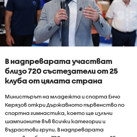
В надпреварата участват
близо 720 състезатели от 25
клуба от цялата страна
Министърът на младежта и спорта Енчо
Керязов откри Държавното първенство по
спортна гимнастика, което ще излъчи
шампионите във всички категории и
възрастови групи. В надпреварата