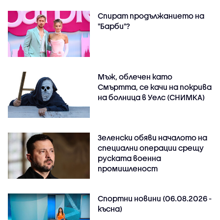
Спират продължанието на
"Барби"?
Мъж, облечен като
Смъртта, се качи на покрива
на болница в Уелс (СНИМКА)
Зеленски обяви началото на
специални операции срещу
руската военна
промишленост
Спортни новини (06.08.2026 -
късна)