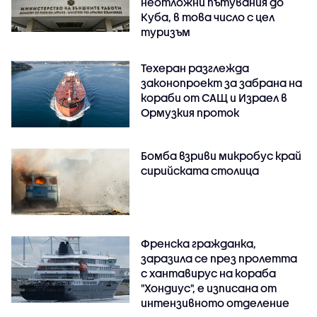
неотложни пътувания до
Куба, в това число с цел
туризъм
Техеран разглежда
законопроект за забрана на
кораби от САЩ и Израел в
Ормузкия проток
Бомба взриви микробус край
сирийската столица
Френска гражданка,
заразила се през пролетта
с хантавирус на кораба
"Хондиус", е изписана от
интензивното отделение