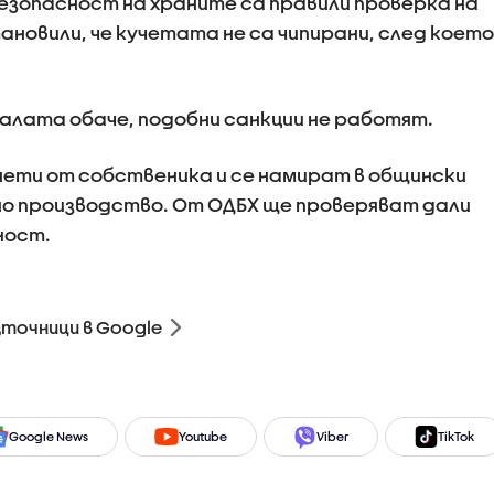
езопасност на храните са правили проверка на
ановили, че кучетата не са чипирани, след което
лата обаче, подобни санкции не работят.
ети от собственика и се намират в общински
но производство. От ОДБХ ще проверяват дали
ност.
зточници в Google
Google News
Youtube
Viber
TikTok