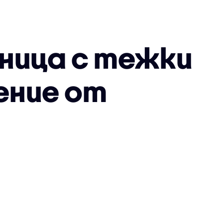
лница с тежки
ение от