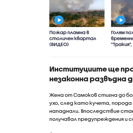
р горя в
Пожар пламна в
Голям п
енски квартал,
столичен квартал
временн
лиха се сухи
(ВИДЕО)
"Тракия"
ви
се включ
хеликоп
(ВИДЕО+
Институциите ще про
незаконна развъдна 
Жена от Самоков стигна до бо
ухо, след като кучета, порода
нападнали. Впоследствие стан
получавал предупреждения и са