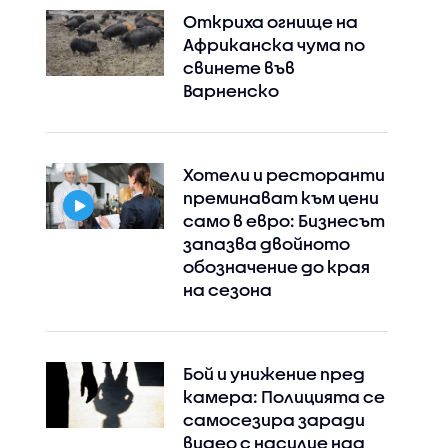
Откриха огнище на
Африканска чума по
свинете във
Варненско
Хотели и ресторанти
преминават към цени
само в евро: Бизнесът
запазва двойното
обозначение до края
на сезона
Бой и унижение пред
камера: Полицията се
самосезира заради
видео с насилие над