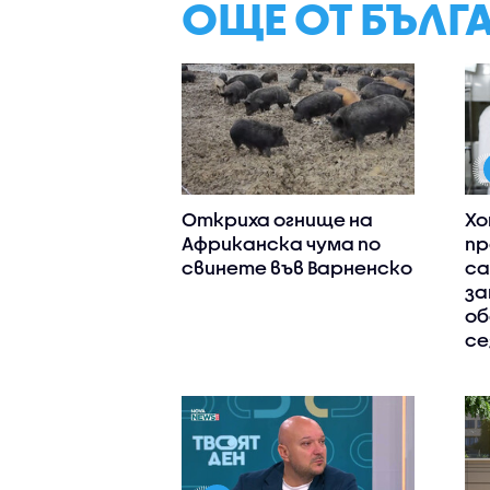
ОЩЕ ОТ БЪЛГ
Откриха огнище на
Хо
Африканска чума по
пр
свинете във Варненско
са
за
об
се