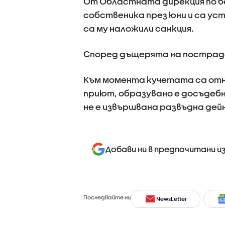
От Областната дирекция по б
собственика през юни и са уст
са му наложили санкция.
Според дъщерята на пострада
Към момента кучетата са отн
приют, образувано е досъдеб
не е извършвана развъдна дей
Добави ни в предпочитани и
Последвайте ни
NewsLetter