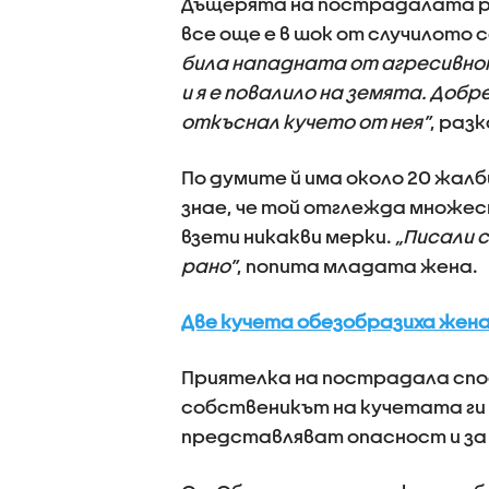
Дъщерята на пострадалата разк
все още е в шок от случилото с
била нападната от агресивнот
и я е повалило на земята. Добре
откъснал кучето от нея”
, раз
По думите й има около 20 жалб
знае, че той отглежда множест
взети никакви мерки.
„Писали с
рано”
, попита младата жена.
Две кучета обезобразиха жена
Приятелка на пострадала спод
собственикът на кучетата ги 
представляват опасност и за