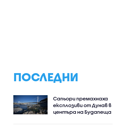
ъже са
„Днес трябваше да е
Най-малко 21 ж
 центъра
денят на сватбата
и десетки ранен
ни“: Близки на
нови масирани 
е жена
загиналата в
в Украйна
катастрофа Даяна
искат арест за
шофьор на тир
ПОСЛЕДНИ
Сапьори премахнаха
експлозиви от Дунав в
центъра на Будапеща