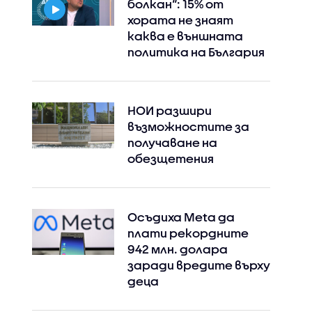
болкан“: 15% от
хората не знаят
каква е външната
политика на България
НОИ разшири
възможностите за
получаване на
обезщетения
Осъдиха Meta да
плати рекордните
942 млн. долара
заради вредите върху
деца