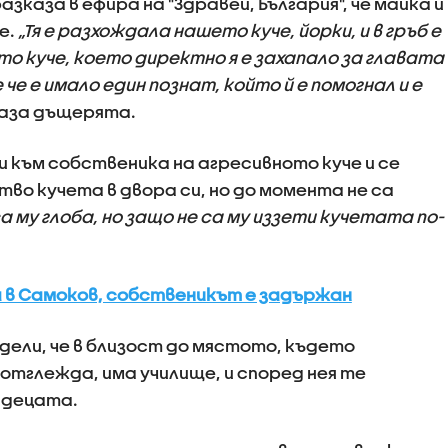
аза в ефира на "Здравей, България", че майка й
е.
„Тя е разхождала нашето куче, йорки, и в гръб е
о куче, което директно я е захапало за главата
 че е имало един познат, който й е помогнал и е
каза дъщерята.
и към собственика на агресивното куче и се
во кучета в двора си, но до момента не са
а му глоба, но защо не са му иззети кучетата по-
 в Самоков, собственикът е задържан
ели, че в близост до мястото, където
отглежда, има училище, и според нея те
 децата.