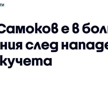
ТИ
Самоков е в бо
ния след напад
 кучета