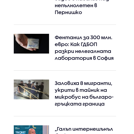
непълнолетен в
Пернишко
Фентанил за 300 млн.
евро: Как ГДБОП
разкри нелегалната
лаборатория в София
Заловиха 8 мигранти,
укрити в тайник на
микробус на българо-
гръцката граница
Instagram
Facebook
„Галъп интернешънъл