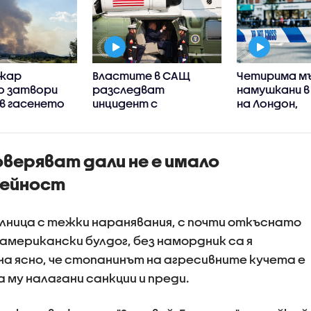
ожар
Властите в САЩ
Четирима м
о затвори
разследват
намушкани в
, в гасенето
инцидент с
на Лондон,
иха два
хеликоптера на
задържана 
тера
Тръмп и пътнически
(ВИДЕО)
СНИМКИ)
самолет
веряват дали не е имало
дейност
лница с тежки наранявания, с почти откъснато
 американски булдог, без намордник са я
а ясно, че стопанинът на агресивните кучета е
 му налагани санкции и преди.