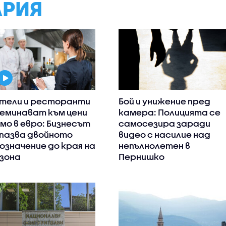
АРИЯ
тели и ресторанти
Бой и унижение пред
еминават към цени
камера: Полицията се
мо в евро: Бизнесът
самосезира заради
пазва двойното
видео с насилие над
означение до края на
непълнолетен в
зона
Пернишко