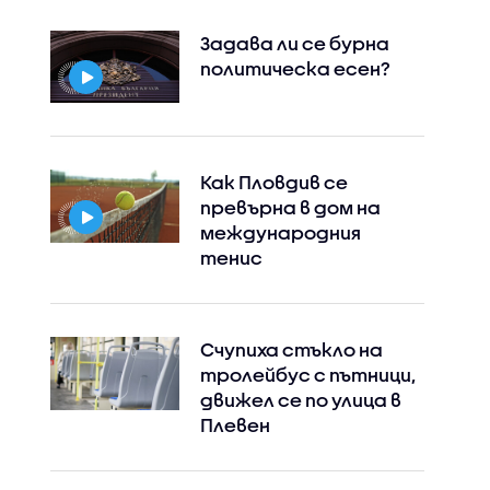
Задава ли се бурна
политическа есен?
Как Пловдив се
превърна в дом на
международния
тенис
Счупиха стъкло на
тролейбус с пътници,
движел се по улица в
Плевен