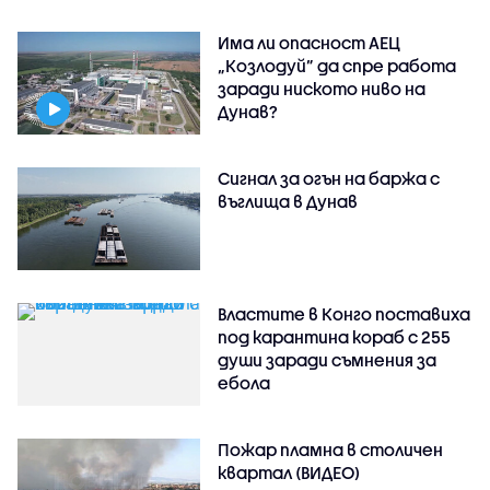
Има ли опасност АЕЦ
„Козлодуй” да спре работа
заради ниското ниво на
Дунав?
Сигнал за огън на баржа с
въглища в Дунав
Властите в Конго поставиха
под карантина кораб с 255
души заради съмнения за
ебола
Пожар пламна в столичен
квартал (ВИДЕО)