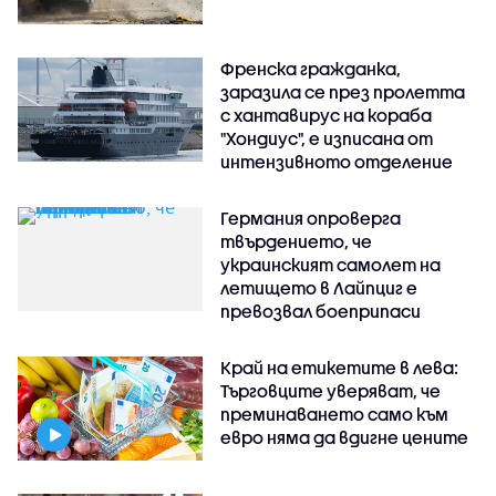
Френска гражданка,
заразила се през пролетта
с хантавирус на кораба
"Хондиус", е изписана от
интензивното отделение
Германия опроверга
твърдението, че
украинският самолет на
летището в Лайпциг е
превозвал боеприпаси
Край на етикетите в лева:
Търговците уверяват, че
преминаването само към
евро няма да вдигне цените