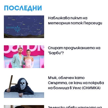
ПОСЛЕДНИ
Наближава пикът на
метеорния поток Персеиди
Спират продължанието на
"Барби"?
Мъж, облечен като
Смъртта, се качи на покрива
на болница в Уелс (СНИМКА)
Зеленски обяви началото на