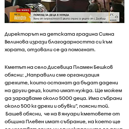
Директорът на детската градина Сияна
Велинова изрази благодарността си към
хората, отзовали се да помогнат.
Кметът на село Дисевица Пламен Бешков
обясни: „Направили сме организация
дрехите, които останат да бъдат дадени
на други деца, които имат нужда. Ще можем
да зарадваме около 5000 деца. Има събрани
около 500 кг дрехи и обувки”, поясни той.
Башев обясни, че на 8 януари кметовете от
община Плевен имат събрание, на което ще