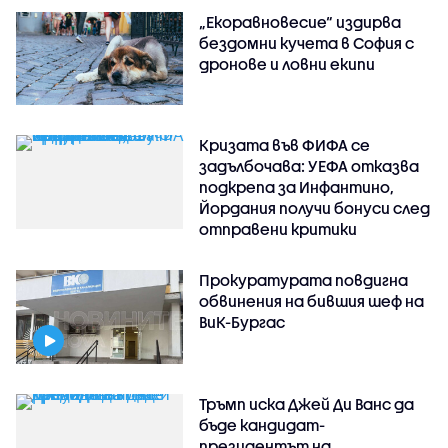
„Екоравновесие“ издирва
бездомни кучета в София с
дронове и ловни екипи
Кризата във ФИФА се
задълбочава: УЕФА отказва
подкрепа за Инфантино,
Йордания получи бонуси след
отправени критики
Прокуратурата повдигна
обвинения на бившия шеф на
ВиК-Бургас
Тръмп иска Джей Ди Ванс да
бъде кандидат-
президентът на