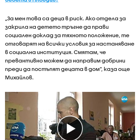
„За мен това са деца в риск. Ако отдела за
закрила на детето тръгне да прави
социален доклад за тяхното положение, те
отговарят на всички условия за настаняване
в социална институция. Смятам, че
превантивно можем да направим добрини
преди да постъпят децата в дом”, каза още
Михайлов.