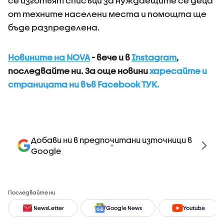
се изготвят списъци за нуждаещите се деца
от техните населени места и помощта ще
бъде разпределена.
Новините на NOVA
- вече и в
Instagram
,
последвайте ни.
За още новини
харесайте и
страницата ни във Facebook ТУК.
Добави ни в предпочитани източници в
Google
Последвайте ни
NewsLetter
Google News
Youtube