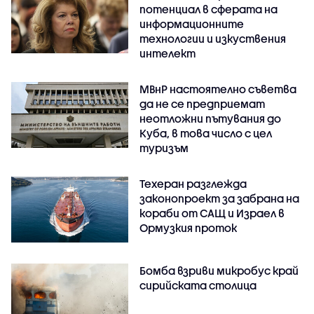
потенциал в сферата на
информационните
технологии и изкуствения
интелект
МВнР настоятелно съветва
да не се предприемат
неотложни пътувания до
Куба, в това число с цел
туризъм
Техеран разглежда
законопроект за забрана на
кораби от САЩ и Израел в
Ормузкия проток
Бомба взриви микробус край
сирийската столица