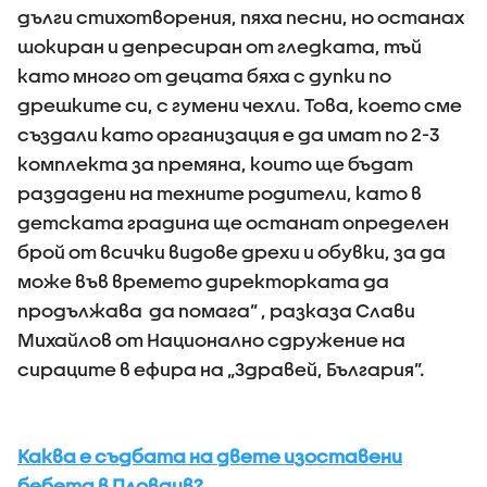
дълги стихотворения, пяха песни, но останах
шокиран и депресиран от гледката, тъй
като много от децата бяха с дупки по
дрешките си, с гумени чехли. Това, което сме
създали като организация е да имат по 2-3
комплекта за премяна, които ще бъдат
раздадени на техните родители, като в
детската градина ще останат определен
брой от всички видове дрехи и обувки, за да
може във времето директорката да
продължава да помага” , разказа Слави
Михайлов от Национално сдружение на
сираците в ефира на „Здравей, България”.
Каква е съдбата на двете изоставени
бебета в Пловдив?