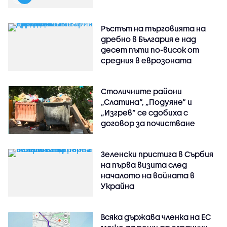
Ръстът на търговията на
дребно в България е над
десет пъти по-висок от
средния в еврозоната
Столичните райони
„Слатина“, „Подуяне“ и
„Изгрев“ се сдобиха с
договор за почистване
Зеленски пристига в Сърбия
на първа визита след
началото на войната в
Украйна
Всяка държава членка на ЕС