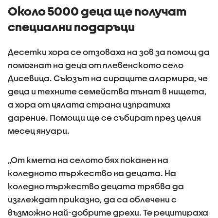
приложения на
Около 5000 деца ще получат
информация къде
специални подаръци
има проверки на
пътя
Десетки хора се отзоваха на зов за помощ да
помогнат на деца от плевенското село
Дисевица. Съюзът на сираците алармира, че
деца и техните семейства тънат в нищета,
а хора от цялата страна изпратиха
дарение. Помощи ще се събират през целия
месец януари.
„От кмета на селото бях поканен на
коледното тържество на децата. На
коледно тържество децата трябва да
изглеждат приказно, да са облечени с
възможно най-добрите дрехи. Те рецитираха