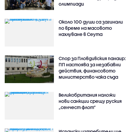
олимпиади
Около 100 души са загинали
по време на масовото
нахлуване в Сеута
Спор за Пловдивския панаир:
ПП настоява за незабавни
действия, финансовото
министерство чака съда
Великобритания наложи
нови санкции срещу руския
„сенчест флот“
Испански изтребители ще