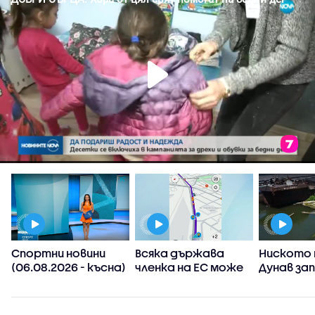
Спортни новини
Всяка държава
Ниското 
(06.08.2026 - късна)
членка на ЕС може
Дунав за
а
да реши да
АЕЦ-овет
ограничи
споделянето в