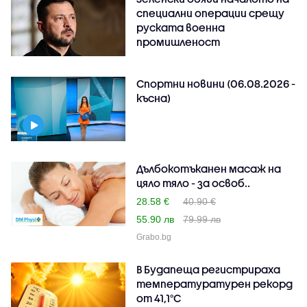
специални операции срещу
руската военна
промишленост
Спортни новини (06.08.2026 -
късна)
Дълбокотъканен масаж на
цяло тяло - за освоб..
28.58 €
40.90 €
55.90 лв
79.99 лв
Grabo.bg
В Будапеща регистрираха
температуратурен рекорд
от 41,1°C