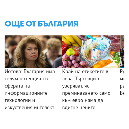
ОЩЕ ОТ БЪЛГАРИЯ
Йотова: България има
Край на етикетите в
Рум
голям потенциал в
лева: Търговците
мин
сферата на
уверяват, че
раб
информационните
преминаването само
Вел
технологии и
към евро няма да
изкуствения интелект
вдигне цените