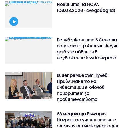
Новините на NOVA
(06.08.2026 - следобедна)
Републиканците в Сената
поискаха д-р Антъни Фаучи
да бъде обвинен в
неуважение към Конгреса
Вицепремиерът Пулев:
Привличането на
инвестиции е ключов
приоритет за
правителството
68 медала за България:
Наградиха учениците ни с
отличия от международни