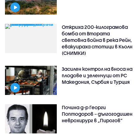
Откриха 200-килограмова
бомба от Втората
световна война в река Рейн,
евакуираха стотици в Кьолн
(СНИМКИ)
Засилен контрол на вноса на
плодове и зеленчуци от РС
Македония, Сърбия и Турция
Почина д-р Георги
Поптодоров – дългогодишен
неврохирург в „Пирогов“