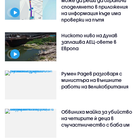
може да реши да ограничи
споделянето в приложения
на информация къде има
проверки на пътя
Ниското ниво на Дунав
заплашва АЕЦ-овете в
Европа
Румен Радев разговаря с
министъра на външните
работи на Великобритания
Обвиниха майка за убийство
на четирите ѝ деца в
съучастничество с баба им