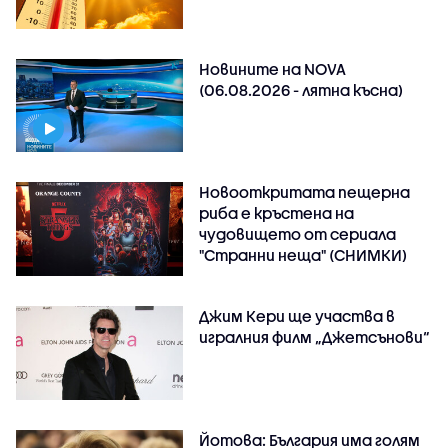
Новините на NOVA
(06.08.2026 - лятна късна)
Новооткритата пещерна
риба е кръстена на
чудовището от сериала
"Странни неща" (СНИМКИ)
Джим Кери ще участва в
игралния филм „Джетсънови“
Йотова: България има голям