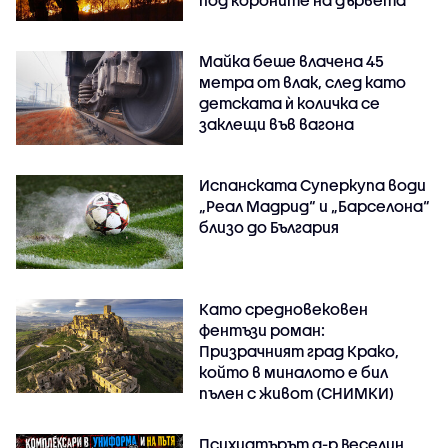
под короните на дървета
Майка беше влачена 45
метра от влак, след като
детската ѝ количка се
заклещи във вагона
Испанската Суперкупа води
„Реал Мадрид“ и „Барселона“
близо до България
Като средновековен
фентъзи роман:
Призрачният град Крако,
който в миналото е бил
пълен с живот (СНИМКИ)
Психиатърът д-р Веселин