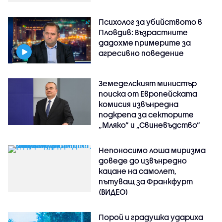
Психолог за убийството в
Пловдив: Възрастните
дадохме примерите за
агресивно поведение
Земеделският министър
поиска от Европейската
комисия извънредна
подкрепа за секторите
„Мляко“ и „Свиневъдство“
Непоносимо лоша миризма
доведе до извънредно
кацане на самолет,
пътуващ за Франкфурт
(ВИДЕО)
Порой и градушка удариха