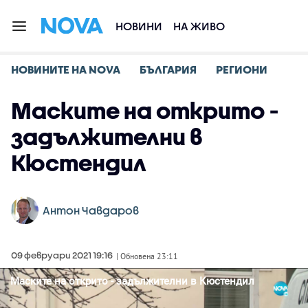
НОВИНИ
НА ЖИВО
НОВИНИТЕ НА NOVA
БЪЛГАРИЯ
РЕГИОНИ
Маските на открито -
задължителни в
Кюстендил
Антон Чавдаров
09 февруари 2021 19:16
| Обновена 23:11