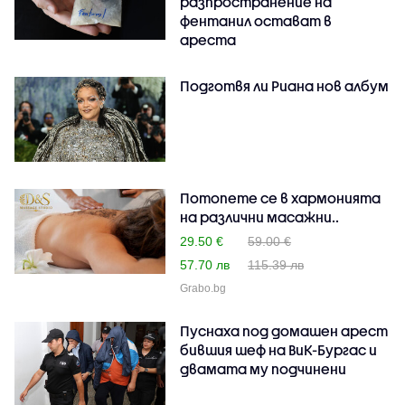
разпространение на
фентанил остават в
ареста
Подготвя ли Риана нов албум
Потопете се в хармонията
на различни масажни..
29.50 €
59.00 €
57.70 лв
115.39 лв
Grabo.bg
Пуснаха под домашен арест
бившия шеф на ВиК-Бургас и
двамата му подчинени