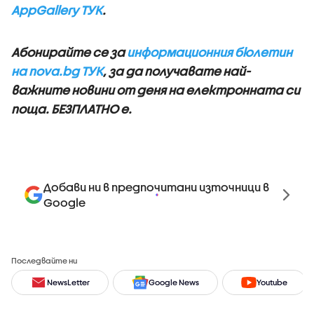
AppGallery ТУК
.
Абонирайте се за
информационния бюлетин
на nova.bg ТУК
, за да получавате най-
важните новини от деня на електронната си
поща.
БЕЗПЛАТНО е.
Добави ни в предпочитани източници в
Google
Последвайте ни
NewsLetter
Google News
Youtube