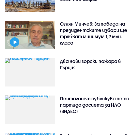
Огнян Минчев: За победа на
президентските избори ще
трябват минимум 1,2 млн.
гласа
Два нови горски пожара в
Гърция
Пентагонът публикува пета
партида досиета за НЛО
(ВИДЕО)