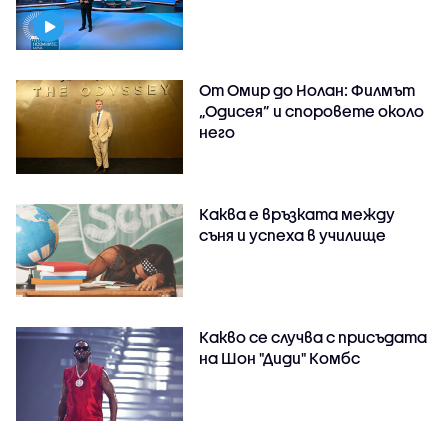
От Омир до Нолан: Филмът
„Одисея” и споровете около
него
Каква е връзката между
съня и успеха в училище
Какво се случва с присъдата
на Шон "Диди" Комбс