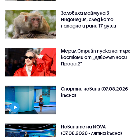
Заловиха маймуна в
Индонезия, след като
нападна и рани 17 души
Мерил Стрийп пуска на търг
костюми от „Дяволът носи
Прада 2“
Спортни новини (07.08.2026 -
късна)
Новините на NOVA
(07.08.2026 - лятна късна)