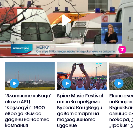
"Златните ливади"
Spice Music Festival
Екипи сле
около АЕЦ
отново превзема
повторн
о
"Козлодуй": 1600
Бургас: Кои звезди
възникван
евро за кв.м са
дават старт на
огнища с
дадени на частна
тазгодишното
пожара, 
компания
издание
„Тракия“ 