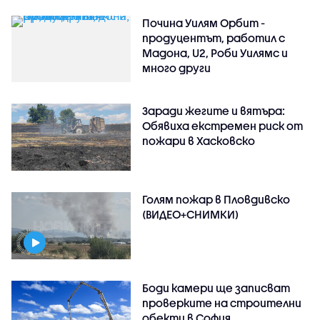
Почина Уилям Орбит -
продуцентът, работил с
Мадона, U2, Роби Уилямс и
много други
Заради жегите и вятъра:
Обявиха екстремен риск от
пожари в Хасковско
Голям пожар в Пловдивско
(ВИДЕО+СНИМКИ)
Боди камери ще записват
проверките на строителни
обекти в София