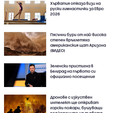
Хърватия отказа визи на
руски гимнастички за Евро
2026
Пясъчни бури от най-висока
степен връхлетяха
американския щат Аризона
(ВИДЕО)
Зеленски пристигна в
Белград на първото си
официално посещение
Дронове с изкуствен
интелект ще откриват
горски пожари, бушуващи