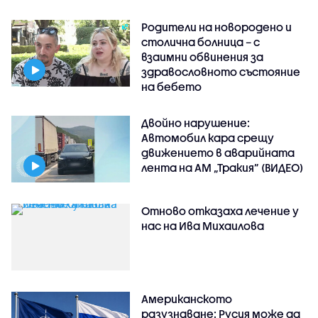
Родители на новородено и
столична болница – с
взаимни обвинения за
здравословното състояние
на бебето
Двойно нарушение:
Автомобил кара срещу
движението в аварийната
лента на АМ „Тракия” (ВИДЕО)
Отново отказаха лечение у
нас на Ива Михаилова
Американското
разузнаване: Русия може да