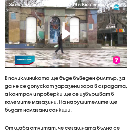
В поликлиниката ще бъде въведен филтър, за
да не се допускат заразени хора в сградата,
а контрол и проверки ще се извършват в
големите магазини. На нарушителите ще
бъдат налагани санкции.
От щаба отчитат, че сегашната вълна се