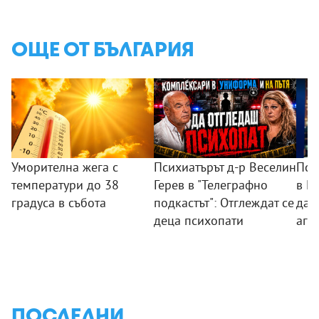
ОЩЕ ОТ БЪЛГАРИЯ
Уморителна жега с
Психиатърът д-р Веселин
Пси
температури до 38
Герев в "Телеграфно
в П
градуса в събота
подкастът": Отглеждат се
дад
деца психопати
агр
ПОСЛЕДНИ