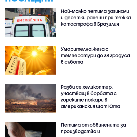
Най-малко петима загинали
и десетки ранени при тежка
катастрофа в Бразилия
Уморителна жега с
температури до 38 градуса
в събота
Разби се хеликоптер,
участващ в борбата с
горските пожари в
американския щат Юта
Петима от обвинените за
производство и