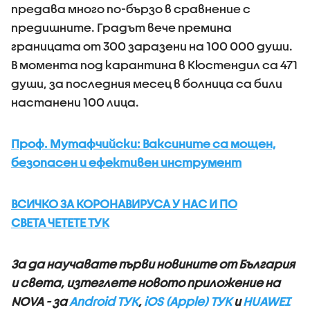
предава много по-бързо в сравнение с
предишните. Градът вече премина
границата от 300 заразени на 100 000 души.
В момента под карантина в Кюстендил са 471
души, за последния месец в болница са били
настанени 100 лица.
Проф. Мутафчийски: Ваксините са мощен,
безопасен и ефективен инструмент
ВСИЧКО ЗА КОРОНАВИРУСА У НАС И ПО
СВЕТА ЧЕТЕТЕ ТУК
За да научавате първи новините от България
и света, изтеглете новото приложение на
NOVA - за
Android ТУК
,
iOS (Apple) ТУК
и
HUAWEI