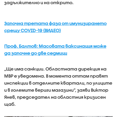
задължително и на открито.
Започна третата фаза от имунизирането
срещу COVID-19 (ВИДЕО)
Проф. Балтов: Масовата ваксинация може
да започне до две седмици
„Ще има санкции. Областната дирекция на
МВР е уведомена. В момента оттам правят
инспекции в отделните квартали, по улиците
и в големите вериги магазини”, заяви Виктор
Янев, председател на областния кризисен
щаб.