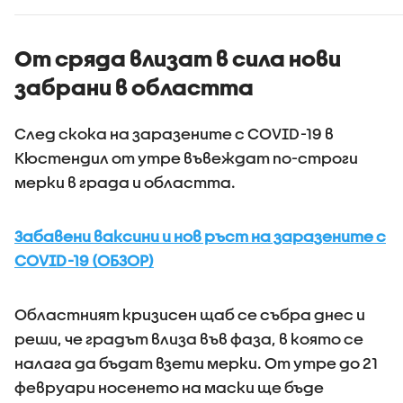
От сряда влизат в сила нови
забрани в областта
След скока на заразените с COVID-19 в
Кюстендил от утре въвеждат по-строги
мерки в града и областта.
Забавени ваксини и нов ръст на заразените с
COVID-19 (ОБЗОР)
Областният кризисен щаб се събра днес и
реши, че градът влиза във фаза, в която се
налага да бъдат взети мерки. От утре до 21
февруари носенето на маски ще бъде