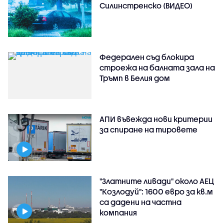
Силинстренско (ВИДЕО)
Федерален съд блокира
строежа на балната зала на
Тръмп в Белия дом
АПИ въвежда нови критерии
за спиране на тировете
"Златните ливади" около АЕЦ
"Козлодуй": 1600 евро за кв.м
са дадени на частна
компания