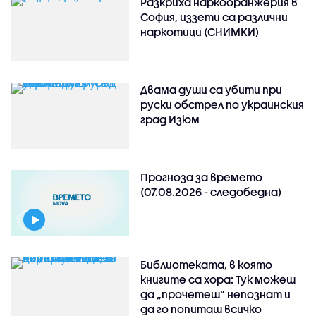
Разкриха наркооранжерия в
София, иззети са различни
наркотици (СНИМКИ)
Двама души са убити при
руски обстрeл по украинския
град Изюм
Прогноза за времето
(07.08.2026 - следобедна)
Библиотеката, в която
книгите са хора: Тук можеш
да „прочетеш“ непознат и
да го попиташ всичко