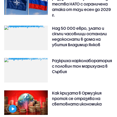
тества НАТО с ограничена
атака от тази есен до 2029
г.
Над 50 000 евро, злато и
скъпи часовници останали
недокоснати в дома на
убития Владимир Янков
Разкриха нарколаборатория
с половин тон марихуана в
Сърбия
Как кризата в Ормузкия
проток се отразява на
световната икономика