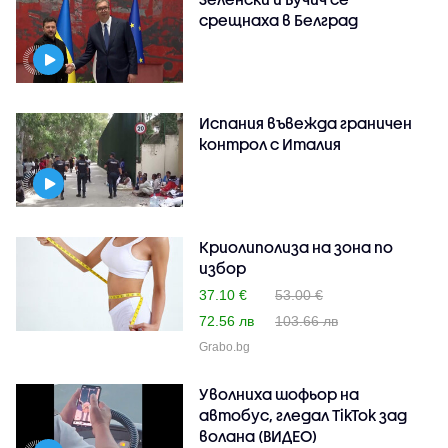
срещнаха в Белград
Испания въвежда граничен
контрол с Италия
Криолиполиза на зона по
избор
37.10 €
53.00 €
72.56 лв
103.66 лв
Grabo.bg
Уволниха шофьор на
автобус, гледал TikTok зад
волана (ВИДЕО)