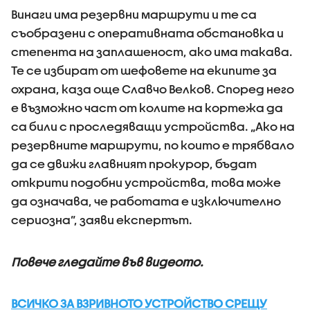
Винаги има резервни маршрути и те са
съобразени с оперативната обстановка и
степента на заплашеност, ако има такава.
Те се избират от шефовете на екипите за
охрана, каза още Славчо Велков. Според него
е възможно част от колите на кортежа да
са били с проследяващи устройства. „Ако на
резервните маршрути, по които е трябвало
да се движи главният прокурор, бъдат
открити подобни устройства, това може
да означава, че работата е изключително
сериозна”, заяви експертът.
Повече гледайте във видеото.
ВСИЧКО ЗА ВЗРИВНОТО УСТРОЙСТВО СРЕЩУ