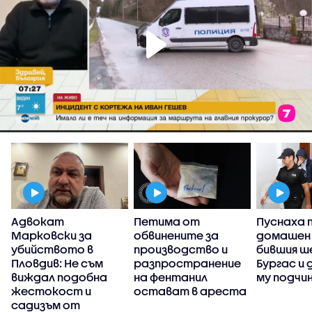
Адвокат
Петима от
Пуснаха 
Марковски за
обвинените за
домашен
убийството в
производство и
бившия ше
Пловдив: Не съм
разпространение
Бургас и
виждал подобна
на фентанил
му подчи
жестокост и
остават в ареста
садизъм от