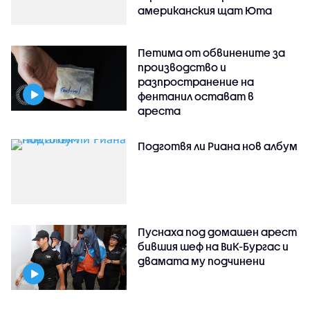
американския щат Юта
Петима от обвинените за
производство и
разпространение на
фентанил остават в
ареста
Подготвя ли Риана нов албум
Пуснаха под домашен арест
бившия шеф на ВиК-Бургас и
двамата му подчинени