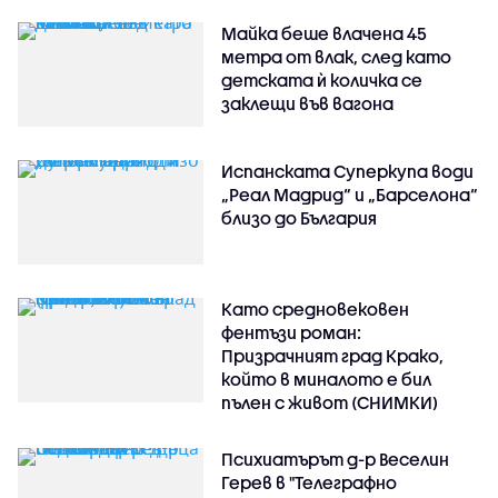
Майка беше влачена 45
метра от влак, след като
детската ѝ количка се
заклещи във вагона
Испанската Суперкупа води
„Реал Мадрид“ и „Барселона“
близо до България
Като средновековен
фентъзи роман:
Призрачният град Крако,
който в миналото е бил
пълен с живот (СНИМКИ)
Психиатърът д-р Веселин
Герев в "Телеграфно