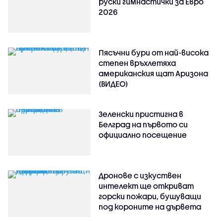
руски гимнастички за Евро
2026
Пясъчни бури от най-висока
степен връхлетяха
американския щат Аризона
(ВИДЕО)
Зеленски пристигна в
Белград на първото си
официално посещение
Дронове с изкуствен
интелект ще откриват
горски пожари, бушуващи
под короните на дървета