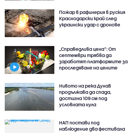
Пожар в рафинерия в руския
Краснодарски край след
украински удар с дронове
„Справедлива цена“: От
септември трябва да
заработят платформите за
проследяване на цените
Нивото на река Дунав
продължава да спада,
достигна 109 см под
условната нула
НАП постави под
наблюдение два фестивала