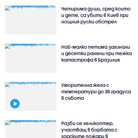
Четирима души, сред които
и дете, са убити в Киев при
нощния руски обстрел
Най-малко петима загинали
и десетки ранени при тежка
катастрофа в Бразилия
Уморителна жега с
температури до 38 градуса
в събота
Разби се хеликоптер,
участващ в борбата с
горските пожари в