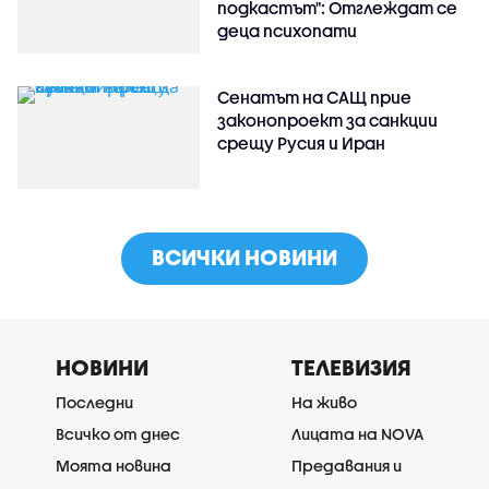
подкастът": Отглеждат се
деца психопати
Сенатът на САЩ прие
законопроект за санкции
срещу Русия и Иран
ВСИЧКИ НОВИНИ
НОВИНИ
ТЕЛЕВИЗИЯ
Последни
На живо
Всичко от днес
Лицата на NOVA
Моята новина
Предавания и