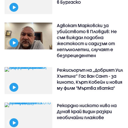
в Бургаско
Адвокат Марковски за
убийството в Пловдив: Не
съм виждал подобна
жестокост и садизъм от
непълнолетни, случаят е
безпрецедентен
Режисьорът на „Добрият Уил
Хънтинг“ Гас Ван Сант - за
киното, Кърт Кобейн и новия
му филм "Мъртва хватка"
Рекордно ниското ниво на
Дунав край Видин разкри
необичайни плажове