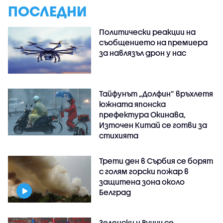
ПОСЛЕДНИ
Политически реакции на
съобщението на премиера
за навлязъл дрон у нас
Тайфунът „Долфин” връхлетя
южната японска
префектура Окинава,
Източен Китай се готви за
стихията
Трети ден в Сърбия се борят
с голям горски пожар в
защитена зона около
Белград
Зеленски и Вучич се