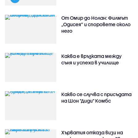
От Омир до Нолан: Филмът
„Одисея” и споровете около
него
Каква е връзката между
съня и успеха в училище
Какво се случва с присъдата
на Шон "Диди" Комбс
Хърватия отказа визи на