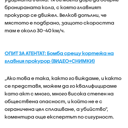
бронираната кола, с която главният
прокурор се движел. Велков допълни, че
мястото е подбрано, защото скоростта
там е около 30-40 км/ч.
ОПИТ ЗА АТЕНТАТ: Бомба срещу кортежа на
главния прокурор (ВИДЕО+СНИМКИ)
„Ако това е така, както го виждаме, и както
се представя, можем да го квалифицираме
като акт с много, много висока степен на
обществена опасност, и който не е с
ограничена цел сплашване, а убийство”,
коментира още експертът по сигурност.