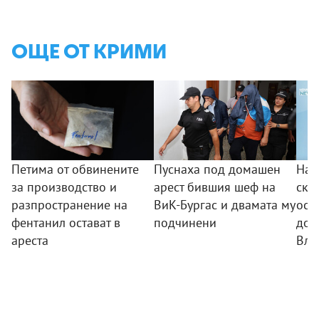
ОЩЕ ОТ КРИМИ
Петима от обвинените
Пуснаха под домашен
Над
за производство и
арест бившия шеф на
скъ
разпространение на
ВиК-Бургас и двамата му
ост
фентанил остават в
подчинени
дом
ареста
Вла