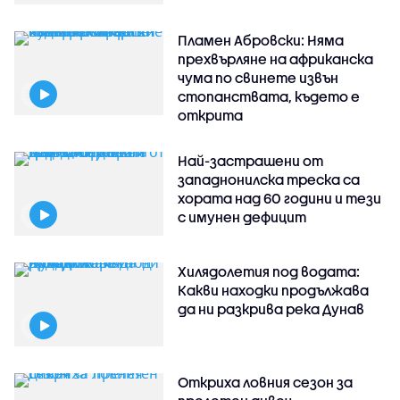
Пламен Абровски: Няма
прехвърляне на африканска
чума по свинете извън
стопанствата, където е
открита
Най-застрашени от
западнонилска треска са
хората над 60 години и тези
с имунен дефицит
Хилядолетия под водата:
Какви находки продължава
да ни разкрива река Дунав
Откриха ловния сезон за