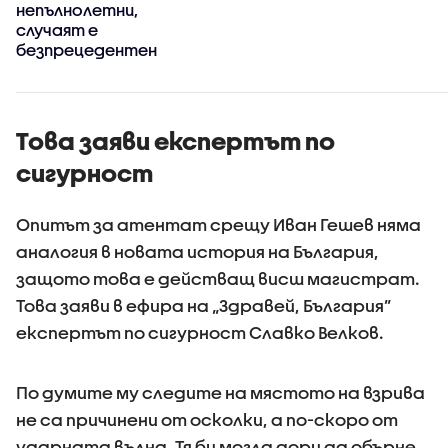
непълнолетни,
случаят е
безпрецедентен
Това заяви експертът по
сигурност
Опитът за атентат срещу Иван Гешев няма
аналогия в новата история на България,
защото това е действащ висш магистрат.
Това заяви в ефира на „Здравей, България”
експертът по сигурност Славко Велков.
По думите му следите на мястото на взрива
не са причинени от осколки, а по-скоро от
ударната вълна. Тя би могла дори да обърне