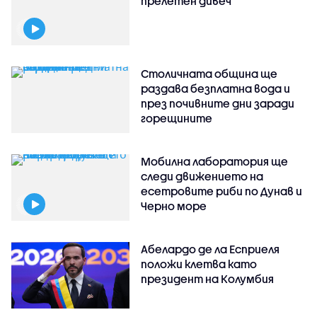
прелетен дивеч
Столичната община ще
раздава безплатна вода и
през почивните дни заради
горещините
Мобилна лаборатория ще
следи движението на
есетровите риби по Дунав и
Черно море
Абелардо де ла Есприеля
положи клетва като
президент на Колумбия