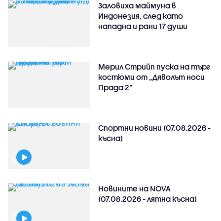
Заловиха маймуна в
Индонезия, след като
нападна и рани 17 души
Мерил Стрийп пуска на търг
костюми от „Дяволът носи
Прада 2“
Спортни новини (07.08.2026 -
късна)
Новините на NOVA
(07.08.2026 - лятна късна)