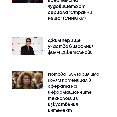
кръстена на
чудовището от
сериала "Странни
неща" (СНИМКИ)
Джим Кери ще
участва в игралния
филм „Джетсънови“
Йотова: България има
голям потенциал в
сферата на
информационните
технологии и
изкуствения
интелект