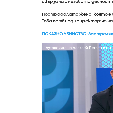
свързана с неговата дейност н
Пострадалата жена, която е би
Това потвърди директорът на
ПОКАЗНО УБИЙСТВО: Застрелях