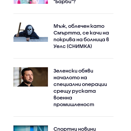
"Барби"?
Мъж, облечен като
Смъртта, се качи на
покрива на болница в
Уелс (СНИМКА)
Зеленски обяви
началото на
специални операции
срещу руската
военна
промишленост
Спортни новини