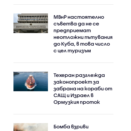
МВнР настоятелно
съветва да не се
предприемат
неотложни пътувания
до Куба, в това число
с цел туризъм
Техеран разглежда
законопроект за
забрана на кораби от
САЩ и Израел в
Ормузкия проток
Бомба взриви