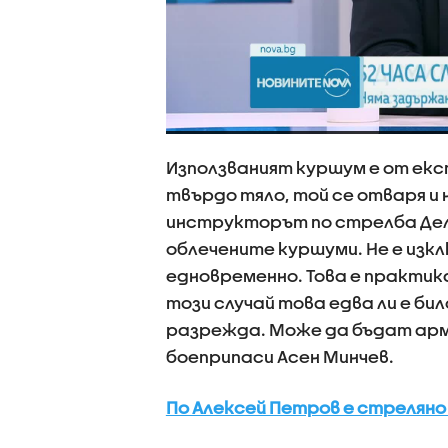
Използваният куршум е от експ
твърдо тяло, той се отваря и 
инструкторът по стрелба Деля
облечените куршуми. Не е изкл
едновременно. Това е практика
този случай това едва ли е било
разрежда. Може да бъдат арм
боеприпаси Асен Минчев.
По Алексей Петров е стрелян