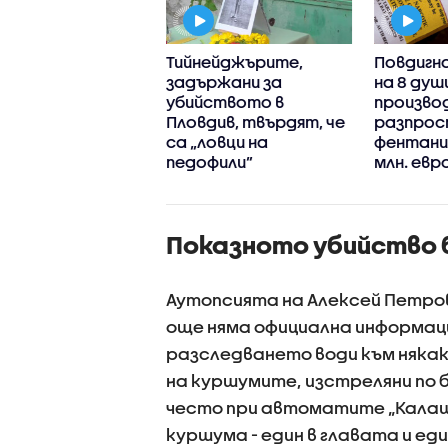
 и СДВР разкриха
Тийнейджърите,
Повдигна
гален цех за
задържани за
на 8 душ
лиране на
убийството в
произво
ин край София,
Пловдив, твърдят, че
разпрос
ржани са трима
са „ловци на
фентанил
педофили”
млн. евр
Показното убийство 
Аутопсията на Алексей Петров
още няма официална информац
разследването води към няка
на куршумите, изстреляни по б
често при автоматите „Калашн
куршума - един в главата и еди