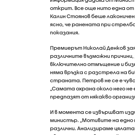
открит. Все още нито една от
Калин Стоянов беше лаконичен
ясно, че ранената при стрелба
показания.
Премиерът Николай Денков зая
различните възможни причини,
включително отмъщение и биз
няма връзка с разстрела на 
страната. Петров не се е чувс
„Самата охрана около него не 
предпазят от някакво организ
И в момента се извършват из
министър. „Мотивите на едно
различни. Анализираме цялата 