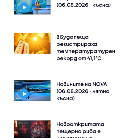
(06.08.2026 - късна)
В Будапеща
регистрираха
температуратурен
рекорд от 41,1°C
Новините на NOVA
(06.08.2026 - лятна
късна)
Новооткритата
пещерна риба е