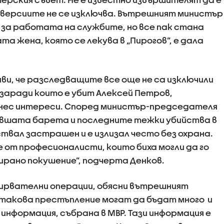
 версиите не се изключва. Вътрешният министър
 за работата на службите, но все пак стана
та жена, която се лекува в „Пирогов”, е дала
ви, че разследващите все още не са изключили
 заради които е убит Алексей Петров,
нес интереси. Според министър-председателя
бившата барета и последните тежки убийства в
твал застрашен и е излизал често без охрана.
е от професионалисти, които биха могли да го
ирано покушение”, подчерта Денков.
дирвателни операции, обясни вътрешният
 такова престъпление могат да бъдат много и
информация, събрана в МВР. Тази информация е