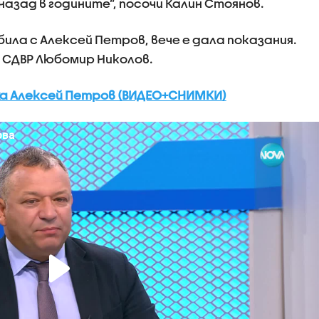
азад в годините”, посочи Калин Стоянов.
ла с Алексей Петров, вече е дала показания.
 СДВР Любомир Николов.
а Алексей Петров (ВИДЕО+СНИМКИ)