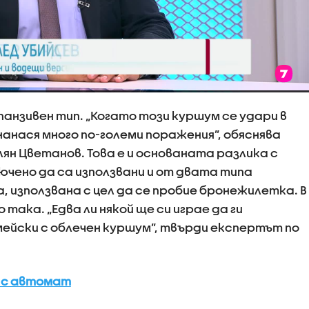
анзивен тип. „Когато този куршум се удари в
нанася много по-големи поражения”, обяснява
н Цветанов. Това е и основаната разлика с
ючено да са използвани и от двата типа
, използвана с цел да се пробие бронежилетка. В
 така. „Едва ли някой ще си играе да ги
ейски с облечен куршум”, твърди експертът по
о с автомат