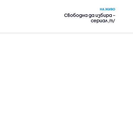
НА ЖИВО
Свободна да избира –
сериал /п/