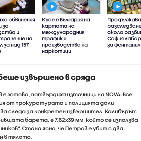
ха обвинения
Къде е България на
Продължав
и за
картата на
разследван
дство и
международния
около разби
транение на
трафик и
София лабо
 за над 157
производство на
за фентанил
о
наркотици
беше извършено в сряда
 е готова, потвърдиха източници на NOVA. Все
ия от прокуратурата и полицията дали
ква следа за конкретен извършител. Калибърът
ившата барета, е 7.62х39 мм, който се използва
иков”. Стана ясно, че Петров е убит с два
н в тялото.