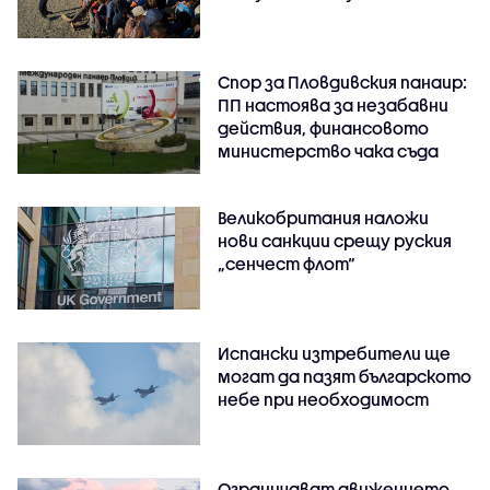
Спор за Пловдивския панаир:
ПП настоява за незабавни
действия, финансовото
министерство чака съда
Великобритания наложи
нови санкции срещу руския
„сенчест флот“
Испански изтребители ще
могат да пазят българското
небе при необходимост
Ограничават движението