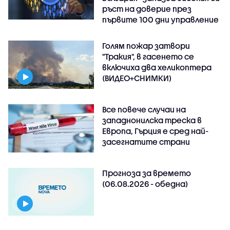
ръст на доверие през
първите 100 дни управление
Голям пожар затвори
"Тракия", в гасенето се
включиха два хеликоптера
(ВИДЕО+СНИМКИ)
Все повече случаи на
западнонилска треска в
Европа, Гърция е сред най-
засегнатите страни
Прогноза за времето
(06.08.2026 - обедна)