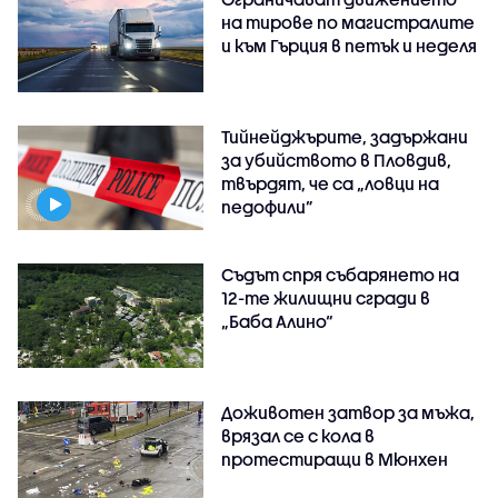
на тирове по магистралите
и към Гърция в петък и неделя
Тийнейджърите, задържани
за убийството в Пловдив,
твърдят, че са „ловци на
педофили”
Съдът спря събарянето на
12-те жилищни сгради в
„Баба Алино“
Доживотен затвор за мъжа,
врязал се с кола в
протестиращи в Мюнхен