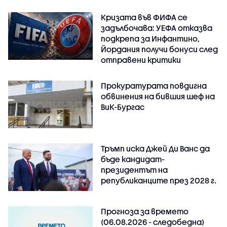
Кризата във ФИФА се
задълбочава: УЕФА отказва
подкрепа за Инфантино,
Йордания получи бонуси след
отправени критики
Прокуратурата повдигна
обвинения на бившия шеф на
ВиК-Бургас
Тръмп иска Джей Ди Ванс да
бъде кандидат-
президентът на
републиканците през 2028 г.
Прогноза за времето
(06.08.2026 - следобедна)