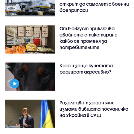
открит до самолет с военни
боеприпаси
От 9 август приключва
двойното етикетиране -
какво се променя за
потребителите
Кога и защо кучетата
реагират агресивно?
Разследват за данъчни
измами бившата посланичка
на Украйна в САЩ