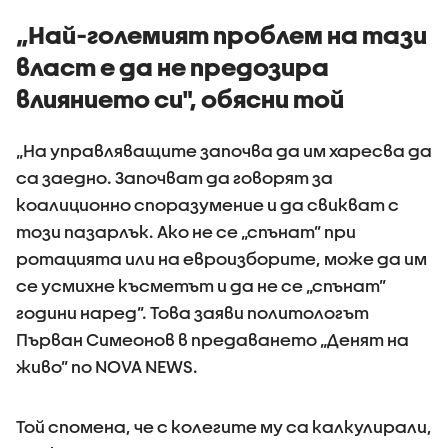
на държавата
България
„Най-големият проблем на тази
власт е да не предозира
влиянието си", обясни той
„На управляващите започва да им харесва да
са заедно. Започват да говорят за
коалиционно споразумение и да свикват с
този пазарлък. Ако не се „спънат” при
ротацията или на евроизборите, може да им
се усмихне късметът и да не се „спънат”
години наред”. Това заяви политологът
Първан Симеонов в предаването „Денят на
живо” по NOVA NEWS.
Той спомена, че с колегите му са калкулирали,