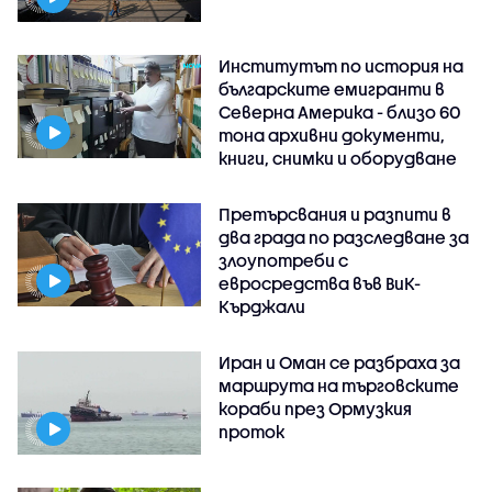
Институтът по история на
българските емигранти в
Северна Америка - близо 60
тона архивни документи,
книги, снимки и оборудване
Претърсвания и разпити в
два града по разследване за
злоупотреби с
евросредства във ВиК-
Кърджали
Иран и Оман се разбраха за
маршрута на търговските
кораби през Ормузкия
проток