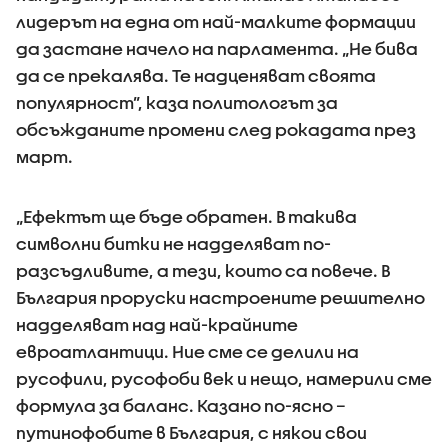
лидерът на една от най-малките формации
да застане начело на парламента. „Не бива
да се прекалява. Те надценяват своята
популярност”, каза политологът за
обсъжданите промени след рокадата през
март.
„Ефектът ще бъде обратен. В такива
символни битки не надделяват по-
разсъдливите, а тези, които са повече. В
България проруски настроените решително
надделяват над най-крайните
евроатлантици. Ние сме се делили на
русофили, русофоби век и нещо, намерили сме
формула за баланс. Казано по-ясно –
путинофобите в България, с някои свои