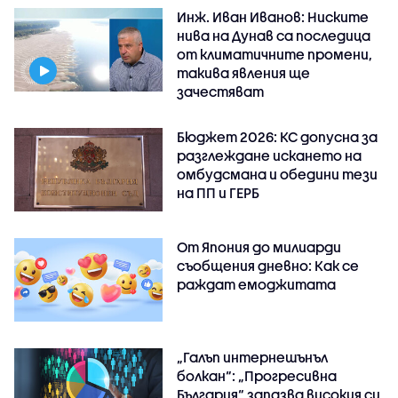
Инж. Иван Иванов: Ниските
нива на Дунав са последица
от климатичните промени,
такива явления ще
зачестяват
Бюджет 2026: КС допусна за
разглеждане искането на
омбудсмана и обедини тези
на ПП и ГЕРБ
От Япония до милиарди
съобщения дневно: Как се
раждат емоджитата
„Галъп интернешънъл
болкан“: „Прогресивна
България“ запазва високия си