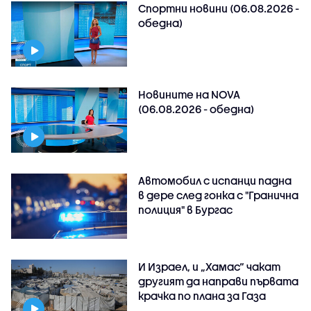
Спортни новини (06.08.2026 -
обедна)
Новините на NOVA
(06.08.2026 - обедна)
Автомобил с испанци падна
в дере след гонка с "Гранична
полиция" в Бургас
И Израел, и „Хамас“ чакат
другият да направи първата
крачка по плана за Газа