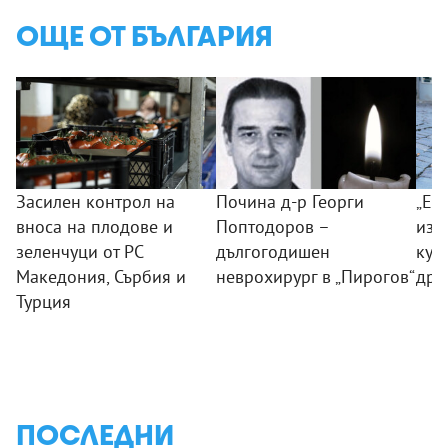
ОЩЕ ОТ БЪЛГАРИЯ
Засилен контрол на
Почина д-р Георги
„Ек
вноса на плодове и
Поптодоров –
изд
зеленчуци от РС
дългогодишен
куч
Македония, Сърбия и
неврохирург в „Пирогов“
дро
Турция
ПОСЛЕДНИ