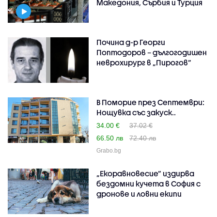
Македония, Сърбия и Турция
Почина д-р Георги
Поптодоров – дългогодишен
неврохирург в „Пирогов“
В Поморие през Септември:
Нощувка със закуск..
34.00 €
37.02 €
66.50 лв
72.40 лв
Grabo.bg
„Екоравновесие“ издирва
бездомни кучета в София с
дронове и ловни екипи