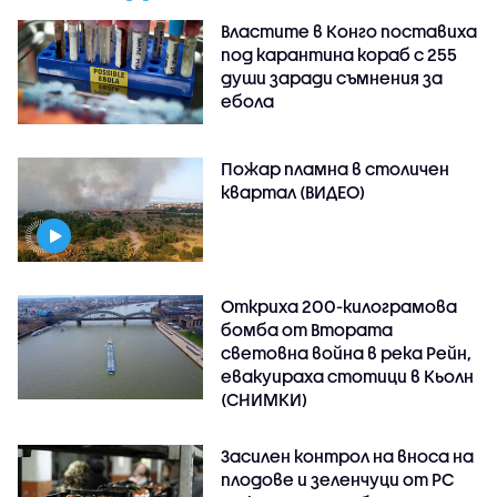
Властите в Конго поставиха
под карантина кораб с 255
души заради съмнения за
ебола
Пожар пламна в столичен
квартал (ВИДЕО)
Откриха 200-килограмова
бомба от Втората
световна война в река Рейн,
евакуираха стотици в Кьолн
(СНИМКИ)
Засилен контрол на вноса на
плодове и зеленчуци от РС