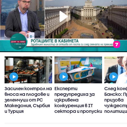
а
Засилен контрол на
Експерти
След кон
вноса на плодове и
предупредиха за
Банско: 
зеленчуци от РС
изкривена
призова
Македония, Сърбия
конкуренция в IT
чуждест
и Турция
сектора и пропуски
политици
в
прибързв
киберсигурността
оценките