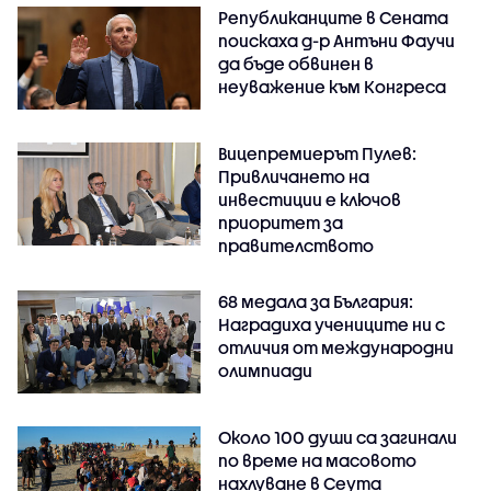
Републиканците в Сената
поискаха д-р Антъни Фаучи
да бъде обвинен в
неуважение към Конгреса
Вицепремиерът Пулев:
Привличането на
инвестиции е ключов
приоритет за
правителството
68 медала за България:
Наградиха учениците ни с
отличия от международни
олимпиади
Около 100 души са загинали
по време на масовото
нахлуване в Сеута