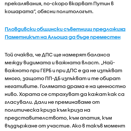
прекалявания, по-скоро вкарват Путин в
кошарата”, обясни политологът.
Пловдивски общински съветници предложиха
Паметникът на Альоша да бъде преместен
Той очаква, че ДПС ще намерят баланса
между видимата и важната власт. „Най-
важното при ГЕРБ и при ДПС е да не изпъкват
много, защото ПП-ДБ изпъкват и те обират
негативите. Голямата драма е на ценностно
ниво. Хората се страхуват да кажат как са
гласували. Дали не преминаваме от
политическа криза към криза на
представителството, към апатия, към
въздържане от участие. Ако в такъв момент