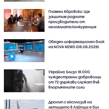
Пламен Абровски: Ще
защитим родните
производители от
нелоялната конкуренция
Обеден информационен блок
на NOVA NEWS (06.08.2026)
Украйна: Близо 16 000
чуждестранни доброволци
от 72 държави служат във
въоръжените сили
Дронът с експлозив на
летището в Лайпциг е бил