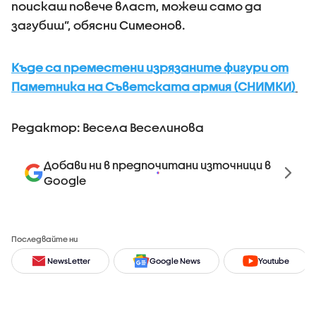
поискаш повече власт, можеш само да
загубиш”, обясни Симеонов.
Къде са преместени изрязаните фигури от
Паметника на Съветската армия (СНИМКИ)
Редактор: Весела Веселинова
Добави ни в предпочитани източници в
Google
Последвайте ни
NewsLetter
Google News
Youtube