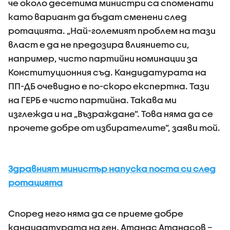
че около десетима министри са споменати
като вариант да бъдат сменени след
ротацията. „Най-големият проблем на тази
власт е да не предозира влиянието си,
например, чисто партийни номинации за
Конституционния съд. Кандидатурата на
ПП-ДБ очевидно е по-скоро експертна. Тази
на ГЕРБ е чисто партийна. Такава ми
изглежда и на „Възраждане”. Това няма да се
прочете добре от избирателите”, заяви той.
Здравният министър напуска поста си след
ротацията
Според него няма да се приеме добре
кандидатурата на ген. Атанас Атанасов –