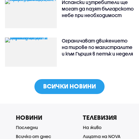
Испански изтребители ще
могат да пазят българското
небе при необходимост
Ограничават движението
на тирове по магистралите
и към Гърция в петък и неделя
ВСИЧКИ НОВИНИ
НОВИНИ
ТЕЛЕВИЗИЯ
Последни
На живо
Всичко от днес
Лицата на NOVA