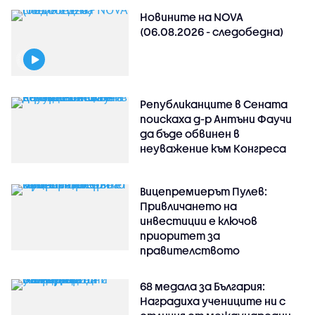
Новините на NOVA
(06.08.2026 - следобедна)
Републиканците в Сената
поискаха д-р Антъни Фаучи
да бъде обвинен в
неуважение към Конгреса
Вицепремиерът Пулев:
Привличането на
инвестиции е ключов
приоритет за
правителството
68 медала за България:
Наградиха учениците ни с