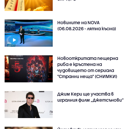
Новините на NOVA
(06.08.2026 - лятна късна)
Новооткритата пещерна
риба е кръстена на
чудовището от сериала
"Странни неща" (СНИМКИ)
Джим Кери ще участва в
игралния филм „Джетсънови“