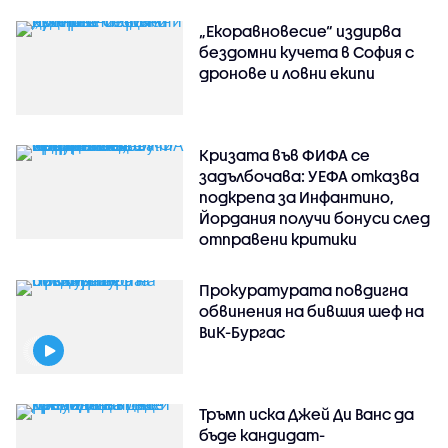
„Екоравновесие“ издирва
бездомни кучета в София с
дронове и ловни екипи
Кризата във ФИФА се
задълбочава: УЕФА отказва
подкрепа за Инфантино,
Йордания получи бонуси след
отправени критики
Прокуратурата повдигна
обвинения на бившия шеф на
ВиК-Бургас
Тръмп иска Джей Ди Ванс да
бъде кандидат-