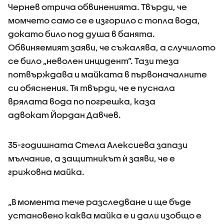
Чернев отрича обвиненията. Твърди, че
момчето само се е изгорило с топла вода,
докато било под душа в банята.
Обвиняемият заяви, че съжалява, а случилото
се било „неволен инцидент”. Тази теза
потвърждава и майката в първоначалните
си обяснения. Тя твърди, че е пуснала
врялата вода по погрешка, каза
адвокат Йордан Давчев.
35-годишната Стела Алексиева запази
мълчание, а защитникът ѝ заяви, че е
грижовна майка.
„В момента тече разследване и ще бъде
установено каква майка е и дали изобщо е