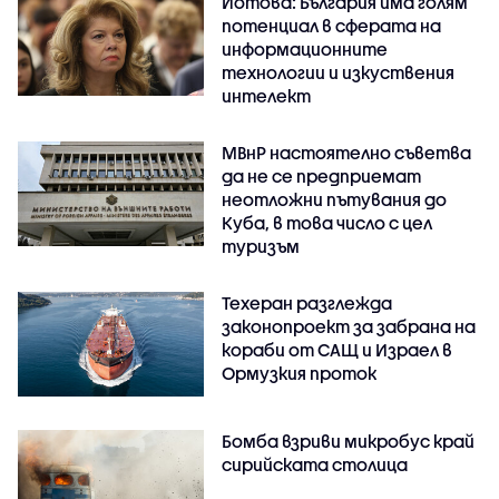
Йотова: България има голям
потенциал в сферата на
информационните
технологии и изкуствения
интелект
МВнР настоятелно съветва
да не се предприемат
неотложни пътувания до
Куба, в това число с цел
туризъм
Техеран разглежда
законопроект за забрана на
кораби от САЩ и Израел в
Ормузкия проток
Бомба взриви микробус край
сирийската столица