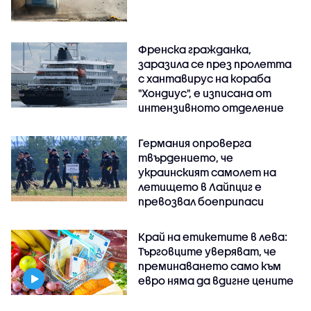
Френска гражданка,
заразила се през пролетта
с хантавирус на кораба
"Хондиус", е изписана от
интензивното отделение
Германия опроверга
твърдението, че
украинският самолет на
летището в Лайпциг е
превозвал боеприпаси
Край на етикетите в лева:
Търговците уверяват, че
преминаването само към
евро няма да вдигне цените