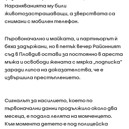
Нараняванията му били
животозастрашаващи, а зверствата са
снимани с мобилен телефон.
Пъровоначално и майката, и партньорът ѝ
бяха задържани, но в петък вечер Районният
съд в Пловдив остави за постоянно в ареста
мъжа и освободи жената с мярка „подписка”
заради липса на доказателства, че е
извършила престъплението.
Сигналът за насилието, което по
първоначални данни продължило около два
месеца, е подала лелята на момченцето.
Към момента детето е под полицейска