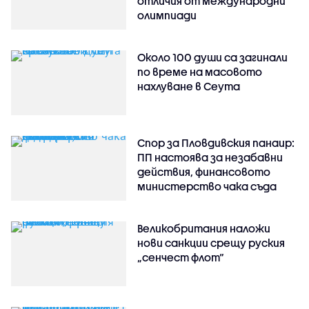
отличия от международни
олимпиади
Около 100 души са загинали
по време на масовото
нахлуване в Сеута
Спор за Пловдивския панаир:
ПП настоява за незабавни
действия, финансовото
министерство чака съда
Великобритания наложи
нови санкции срещу руския
„сенчест флот“