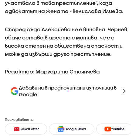
участвала в това престъпление”, каза
адвокатът на жената - Велислава Илиева.
Според съда Алексиева не е виновна. Чернев
обаче остава в ареста с мотива, че е с
висока степен на обществена опасност и
може да извърши друго престъпление.
Редактор: Маргарита Стоянчева
Добави ни в предпочитани източници в
Google
Последвайте ни
NewsLetter
Google News
Youtube