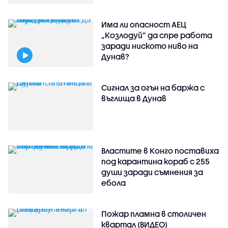
Има ли опасност АЕЦ
„Козлодуй” да спре работа
заради ниското ниво на
Дунав?
Сигнал за огън на баржа с
въглища в Дунав
Властите в Конго поставиха
под карантина кораб с 255
души заради съмнения за
ебола
Пожар пламна в столичен
квартал (ВИДЕО)