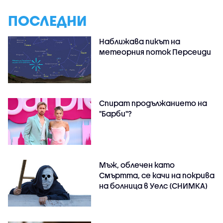
ПОСЛЕДНИ
Наближава пикът на
метеорния поток Персеиди
Спират продължанието на
"Барби"?
Мъж, облечен като
Смъртта, се качи на покрива
на болница в Уелс (СНИМКА)