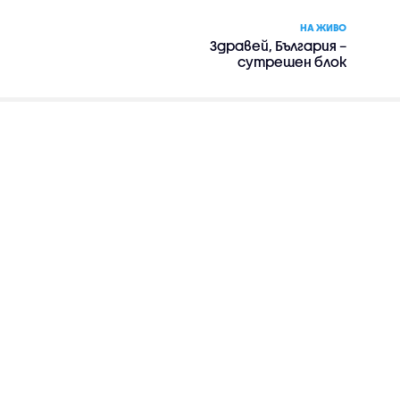
НА ЖИВО
Здравей, България –
сутрешен блок