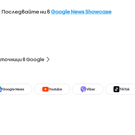
! Последвайте ни в
Google News Showcase
зточници в Google
Google News
Youtube
Viber
TikTok