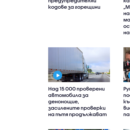
предупредителни
ка
кодове за горещини
„М
на
ма
ос
на
Над 15 000 проверени
Ру
автомобила за
по
денонощие,
къ
засилените проверки
ви
на пътя продължават
па