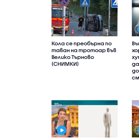
Кола се преобърна по
Въ
таван на тротоар във
хо
Велико Търново
ху
(СНИМКИ)
да
до
см