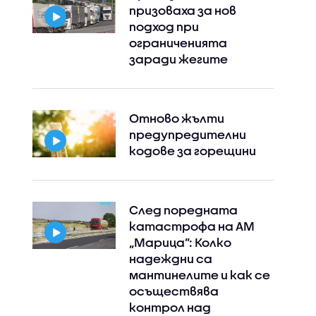
призоваха за нов
подход при
ограниченията
заради жегите
Отново жълти
предупредителни
кодове за горещини
След поредната
катастрофа на АМ
„Марица”: Колко
надеждни са
мантинелите и как се
осъществява
контрол над