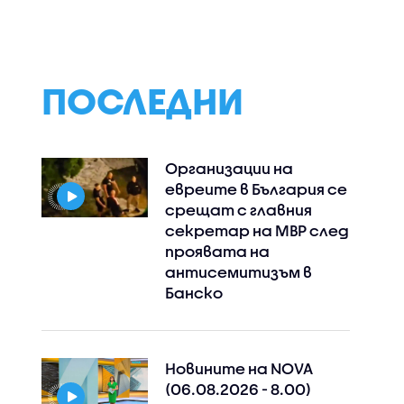
ПОСЛЕДНИ
Организации на
евреите в България се
срещат с главния
секретар на МВР след
проявата на
Instagram
Facebook
антисемитизъм в
Банско
Новините на NOVA
(06.08.2026 - 8.00)