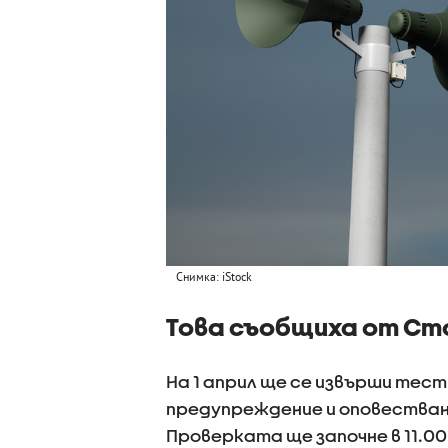
Снимка: iStock
Това съобщиха от С
На 1 април ще се извърши тес
предупреждение и оповестван
Проверката ще започне в 11.0