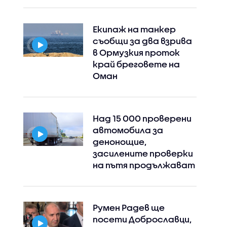
Екипаж на танкер
съобщи за два взрива
в Ормузкия проток
край бреговете на
Оман
Над 15 000 проверени
автомобила за
денонощие,
засилените проверки
на пътя продължават
Румен Радев ще
посети Доброславци,