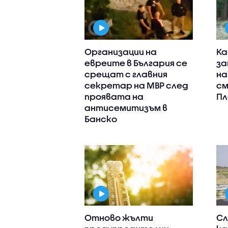
Организации на
Ка
евреите в България се
за
срещат с главния
на
секретар на МВР след
см
проявата на
Пл
антисемитизъм в
Банско
Отново жълти
Сл