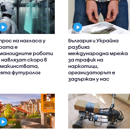
прос на нагласа у
България и Украйна
рата е
разбиха
маноидните роботи
международна мрежа
 навлязат скоро в
за трафик на
макинствата,
наркотици,
ята футуролог
организаторът е
задържан у нас