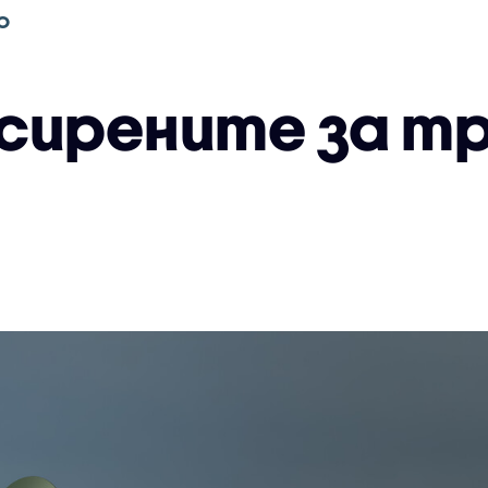
О
сирените за тр