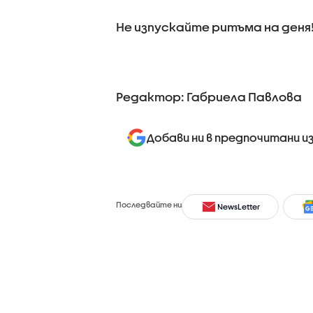
Не изпускайте ритъма на деня
Редактор: Габриела Павлова
Добави ни в предпочитани и
Последвайте ни
NewsLetter