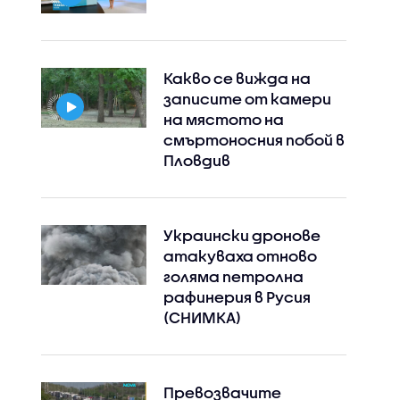
Какво се вижда на
записите от камери
на мястото на
смъртоносния побой в
Пловдив
Украински дронове
атакуваха отново
голяма петролна
рафинерия в Русия
(СНИМКА)
Превозвачите