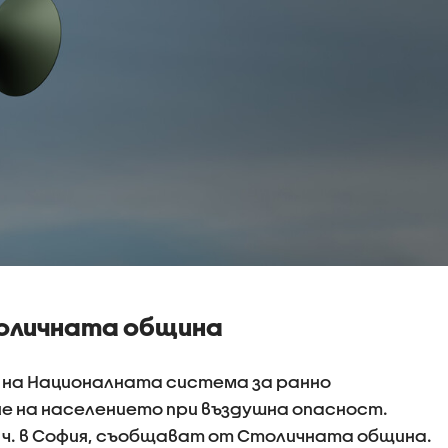
толичната община
т на Националната система за ранно
е на населението при въздушна опасност.
0 ч. в София, съобщават от Столичната община.