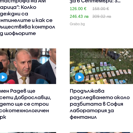
тастрофа на АМ
за 6 Септември: 3
арица”: Колко
нощу..
126.00 €
158.00 €
деждни са
246.43 лв
309.02 лв
нтинелите и как се
Grabo.bg
ъществява контрол
д шофьорите
мен Радев ще
Продължава
сети Доброславци,
разследването около
дето ще се строи
разбитата в София
сокотехнологичен
лаборатория за
рк
фентанил