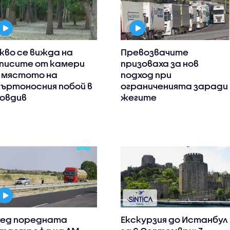
кво се вижда на
Превозвачите
писите от камери
призоваха за нов
 мястото на
подход при
ъртоносния побой в
ограниченията заради
овдив
жегите
ед поредната
Екскурзия до Истанбул