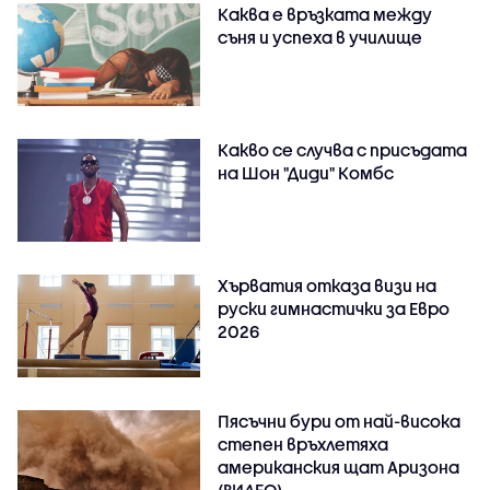
Каква е връзката между
съня и успеха в училище
Какво се случва с присъдата
на Шон "Диди" Комбс
Хърватия отказа визи на
руски гимнастички за Евро
2026
Пясъчни бури от най-висока
степен връхлетяха
американския щат Аризона
(ВИДЕО)