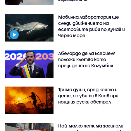
Мобилна лаборатория ще
следи движението на
есетровите риби по Дунав и
Черно море
Абелардо де ла Есприеля
положи клетва като
президент на Колумбия
Трима души, сред които и
дете, са убити в Киев при
нощния руски обстрел
Най-малко петима загинали