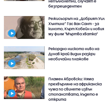
непълнолетни, случаят е
безпрецедентен
Режисьорът на „Добрият Уил
Хънтинг“ Гас Ван Сант - за
киното, Кърт Кобейн и новия
му филм "Мъртва хватка"
Рекордно ниското ниво на
Дунав край Видин разкри
необичайни плажове
Пламен Абровски: Няма
прехвърляне на африканска
чума по свинете извън
стопанствата, където е
открита