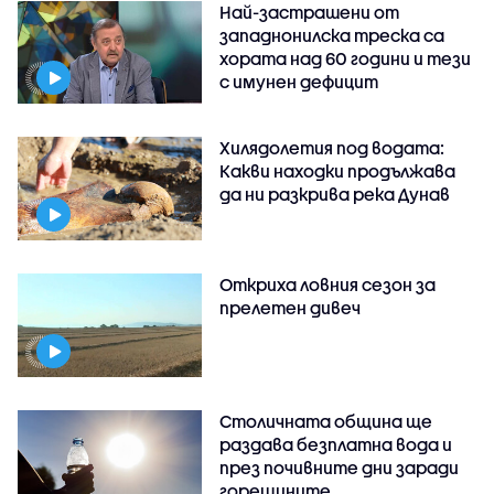
Най-застрашени от
западнонилска треска са
хората над 60 години и тези
с имунен дефицит
Хилядолетия под водата:
Какви находки продължава
да ни разкрива река Дунав
Откриха ловния сезон за
прелетен дивеч
Столичната община ще
раздава безплатна вода и
през почивните дни заради
горещините