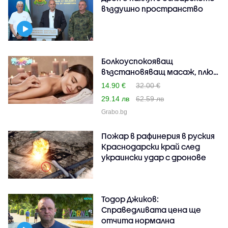
въздушно пространство
Болкоуспокояващ
възстановяващ масаж, плюс
ре..
14.90 €
32.00 €
29.14 лв
62.59 лв
Grabo.bg
Пожар в рафинерия в руския
Краснодарски край след
украински удар с дронове
Тодор Джиков:
Справедливата цена ще
отчита нормална