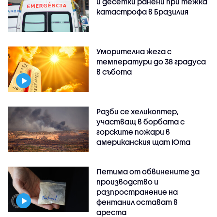
и десетки ранени при тежка
катастрофа в Бразилия
Уморителна жега с
температури до 38 градуса
в събота
Разби се хеликоптер,
участващ в борбата с
горските пожари в
американския щат Юта
Петима от обвинените за
производство и
разпространение на
фентанил остават в
ареста