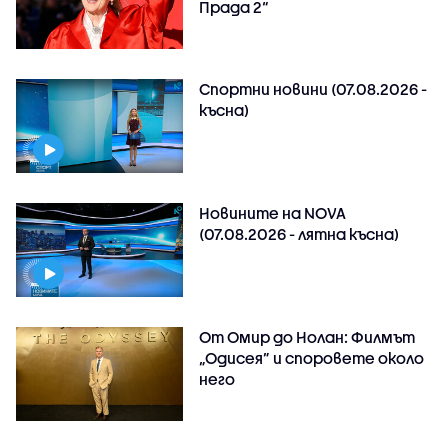
Прада 2“
Спортни новини (07.08.2026 -
късна)
Новините на NOVA
(07.08.2026 - лятна късна)
От Омир до Нолан: Филмът
„Одисея” и споровете около
него