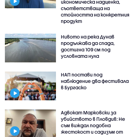
икономическа надценка,
съответстваща на
стойността на конкретния
продукт
Нивото на река Дунав
продължава да спада,
достигна 109 см под
условната нула
НАП постави под
наблюдение два фестивала
в Бургаско
Адвокат Марковски за
убийството в Пловдив: Не
съм виждал подобна
жестокост и садизъм от