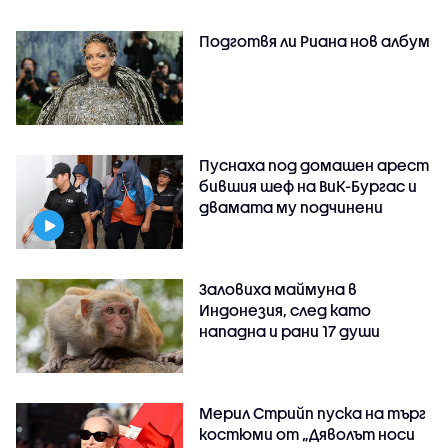
Подготвя ли Риана нов албум
Пуснаха под домашен арест
бившия шеф на ВиК-Бургас и
двамата му подчинени
Заловиха маймуна в
Индонезия, след като
нападна и рани 17 души
Мерил Стрийп пуска на търг
костюми от „Дяволът носи