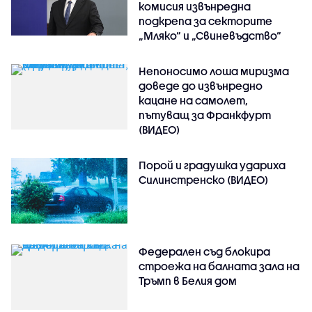
комисия извънредна
подкрепа за секторите
„Мляко“ и „Свиневъдство“
Непоносимо лоша миризма
доведе до извънредно
кацане на самолет,
пътуващ за Франкфурт
(ВИДЕО)
Порой и градушка удариха
Силинстренско (ВИДЕО)
Федерален съд блокира
строежа на балната зала на
Тръмп в Белия дом