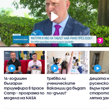
14-годишен
Трябва ли
Децата н
българин
ученическите
русенско
триумфира в Space
ваканции да бъдат
Бъзън пр
Camp - програма по
по-дълги?
старото 
модела на NASA
лятна за