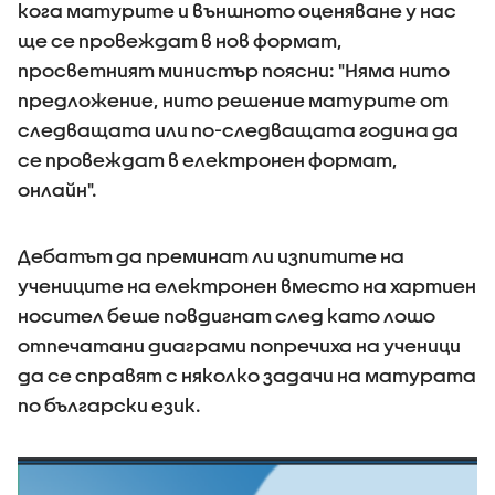
кога матурите и външното оценяване у нас
ще се провеждат в нов формат,
просветният министър поясни: "Няма нито
предложение, нито решение матурите от
следващата или по-следващата година да
се провеждат в електронен формат,
онлайн".
Дебатът да преминат ли изпитите на
учениците на електронен вместо на хартиен
носител беше повдигнат след като лошо
отпечатани диаграми попречиха на ученици
да се справят с няколко задачи на матурата
по български език.