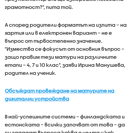
грамотност?", пита той.
А според родители форматът на изпита – на
хартия или в електронен вариант – не е
въпрос от първостепенно значение.
"Измества се фокусът от основния въпрос –
защо правим тези матури на различните
етапи – 4, 7 и 10 клас", заяви Ирина Манушева,
родител на ученик.
Обсъждат провеждане на матурите на
дигитални устройства
В най-успешните системи – финландската и
естонската – всички започват от това – да
си зададат въпроса каква е целта и как