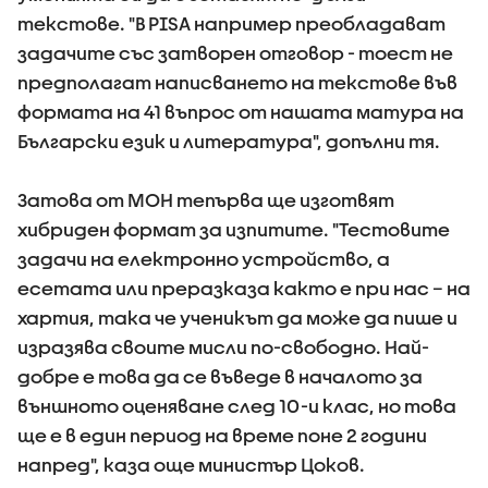
текстове. "В PISA например преобладават
задачите със затворен отговор - тоест не
предполагат написването на текстове във
формата на 41 въпрос от нашата матура на
Български език и литература", допълни тя.
Затова от МОН тепърва ще изготвят
хибриден формат за изпитите. "Тестовите
задачи на електронно устройство, а
есетата или преразказа както е при нас – на
хартия, така че ученикът да може да пише и
изразява своите мисли по-свободно. Най-
добре е това да се въведе в началото за
външното оценяване след 10-и клас, но това
ще е в един период на време поне 2 години
напред", каза още министър Цоков.