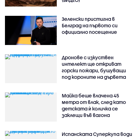
Зеленски пристигна в
Белград на първото си
официално посещение
Дронове с изкуствен
интелект ще откриват
горски пожари, бушуващи
под короните на дървета
Майка беше влачена 45
метра от влак, след като
детската ѝ количка се
заклещи във вагона
Испанската Суперкупа води