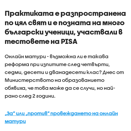
Практиката е разпространена
по цял свят и е позната на много
български ученици, участвали в
тестовете на PISA
Онлайн матури - възможна ли е такава
реформа при изпитите след четвърти,
седми, десети и дванадесети клас? Днес от
Министерството на образованието
обявиха, че това може да се случи, но най-
рано след 2 години.
„За” или „против” провеждането на онлайн
матури