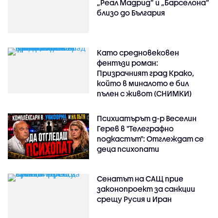
„Реал Мадрид“ и „Барселона“
близо до България
Като средновековен
фентъзи роман:
Призрачният град Крако,
който в миналото е бил
пълен с живот (СНИМКИ)
Психиатърът д-р Веселин
Герев в "Телеграфно
подкастът": Отглеждат се
деца психопати
Сенатът на САЩ прие
законопроект за санкции
срещу Русия и Иран