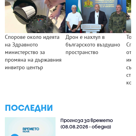
Спорове около идеята
Дрон е нахлул в
Тод
на Здравното
българското въздушно
Спр
министерство за
пространство
отч
промяна на държавния
ико
инвитро център
съо
сто
кон
ПОСЛЕДНИ
Прогноза за времето
(08.08.2026 - обедна)