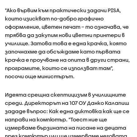
"Ако вървим към практически задачи PISA,
които изискват по-добро графично
оформление, цветен печат – то означава, че
трябва да закупим нови цветни принтери в
училище. Затова това е една крачка, която
започнахме да обсъждаме като първата
крачка е проучване на опита в други страни,
програмите, които се използват там",
посочи още министърът.
Идеята срещна скептицизъм в училищните
среди. Директорът на 107 ОУ Данко Калапиш
зададе въпрос: Как една диктовка как ще се
направи на компютър. "Тоест ние ще
измерваме бързината на писане на децата
през компютър или ще измерваме неговата