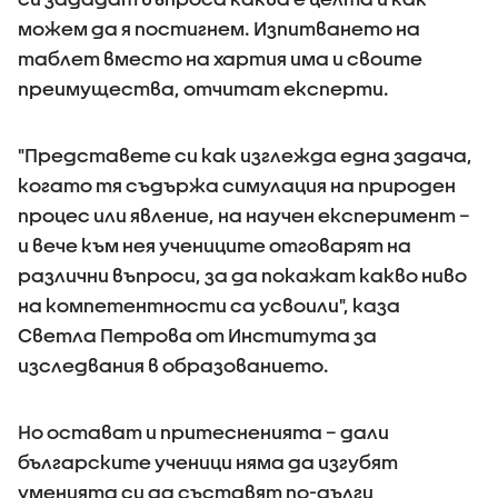
можем да я постигнем. Изпитването на
таблет вместо на хартия има и своите
преимущества, отчитат експерти.
"Представете си как изглежда една задача,
когато тя съдържа симулация на природен
процес или явление, на научен експеримент –
и вече към нея учениците отговарят на
различни въпроси, за да покажат какво ниво
на компетентности са усвоили", каза
Светла Петрова от Института за
изследвания в образованието.
Но остават и притесненията – дали
българските ученици няма да изгубят
уменията си да съставят по-дълги