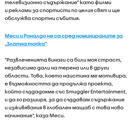
телевизионно съдържание“ като филми
и реклами за спортисти по целия свят и ще
обслужва спортни събития.
Меси и Роналдо не са сред номинираните за
„Златна топка“
"Развлеченията винаги са били моя страст,
независимо дали на терена или в други
области. Това, което наистина ме мотивира,
е възможността да продължа проекта,
който създадохме със Smuggler Entertainment,
и да го разширя, за да създавам съдържание
и изживявания в глобален мащаб с това ново
начинание", каза Меси.