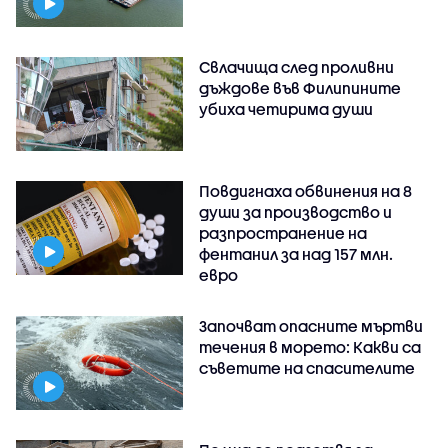
Свлачища след проливни
дъждове във Филипините
убиха четирима души
Повдигнаха обвинения на 8
души за производство и
разпространение на
фентанил за над 157 млн.
евро
Започват опасните мъртви
течения в морето: Какви са
съветите на спасителите