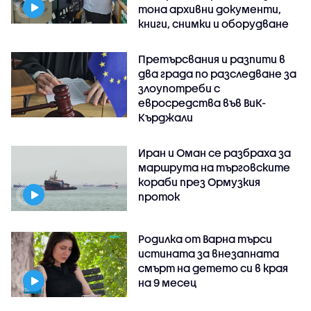
тона архивни документи,
книги, снимки и оборудване
Претърсвания и разпити в
два града по разследване за
злоупотреби с
евросредства във ВиК-
Кърджали
Иран и Оман се разбраха за
маршрута на търговските
кораби през Ормузкия
проток
Родилка от Варна търси
истината за внезапната
смърт на детето си в края
на 9 месец