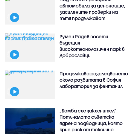
автомобила за денонощие,
засилените проверки на
пътя продължават
Румен Радев посети
бъдещия
високотехнологичен парк в
Доброславци
Продължава разследването
около разбитата в София
лаборатория за фентанил
„Бомба със закъснител“:
Потъналата съветска
ядрена подводница, която
крие риск от токсично