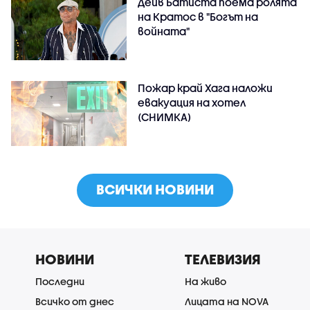
Дейв Батиста поема ролята
на Кратос в "Богът на
войната"
Пожар край Хага наложи
евакуация на хотел
(СНИМКА)
ВСИЧКИ НОВИНИ
НОВИНИ
ТЕЛЕВИЗИЯ
Последни
На живо
Всичко от днес
Лицата на NOVA