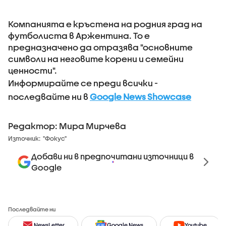
Компанията е кръстена на родния град на
футболиста в Аржентина. То е
предназначено да отразява "основните
символи на неговите корени и семейни
ценности".
Информирайте се преди всички -
последвайте ни в
Google News Showcase
Редактор: Мира Мирчева
Източник:
"Фокус"
Добави ни в предпочитани източници в
Google
Последвайте ни
NewsLetter
Google News
Youtube