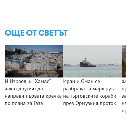
ОЩЕ ОТ СВЕТЪТ
И Израел, и „Хамас“
Иран и Оман се
Фра
чакат другият да
разбраха за маршрута
пре
направи първата крачка
на търговските кораби
зас
по плана за Газа
през Ормузкия проток
нам
пре