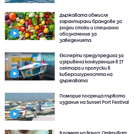
Държавата обмисля
гарантирани брандове за
родни стоки и специално
обозначение за
заведенията
Експерти предупредиха за
изкривена конкуренция в IT
сектора и пропуски в
киберсигурността на
държавата
Поморие посреща първото
издание на Sunset Port Festival
В памет на Ванга: Откриват