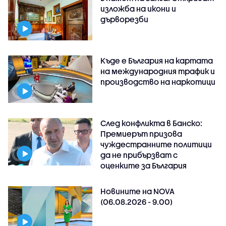
изложба на икони и
дърворезби
Къде е България на картата
на международния трафик и
производство на наркотици
След конфликта в Банско:
Премиерът призова
чуждестранните политици
да не прибързват с
оценките за България
Новините на NOVA
(06.08.2026 - 9.00)