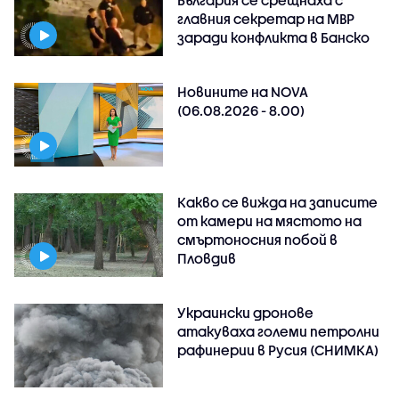
главния секретар на МВР
заради конфликта в Банско
Новините на NOVA
(06.08.2026 - 8.00)
Какво се вижда на записите
от камери на мястото на
смъртоносния побой в
Пловдив
Украински дронове
атакуваха големи петролни
рафинерии в Русия (СНИМКА)