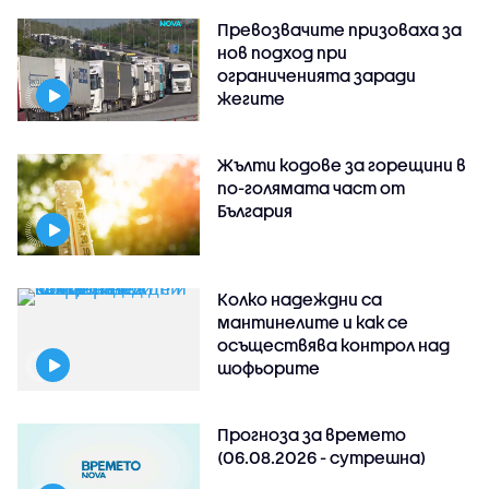
Превозвачите призоваха за
нов подход при
ограниченията заради
жегите
Жълти кодове за горещини в
по-голямата част от
България
Колко надеждни са
мантинелите и как се
осъществява контрол над
шофьорите
Прогноза за времето
(06.08.2026 - сутрешна)