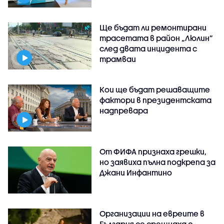
Ще бъдат ли ремонтирани
трасетата в район „Люлин”
след двата инцидента с
трамваи
Кои ще бъдат решаващите
фактори в президентската
надпревара
От ФИФА признаха грешки,
но заявиха пълна подкрепа за
Джани Инфантино
Организации на евреите в
България се срещнаха с