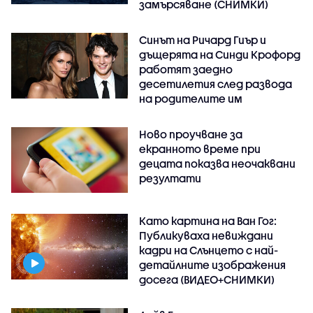
замърсяване (СНИМКИ)
Синът на Ричард Гиър и
дъщерята на Синди Крофорд
работят заедно
десетилетия след развода
на родителите им
Ново проучване за
екранното време при
децата показва неочаквани
резултати
Като картина на Ван Гог:
Публикуваха невиждани
кадри на Слънцето с най-
детайлните изображения
досега (ВИДЕО+СНИМКИ)