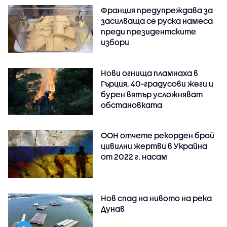
Франция предупреждава за
засилваща се руска намеса
преди президентските
избори
Нови огнища пламнаха в
Гърция, 40-градусови жеги и
бурен вятър усложняват
обстановката
ООН отчете рекорден брой
цивилни жертви в Украйна
от 2022 г. насам
Нов спад на нивото на река
Дунав