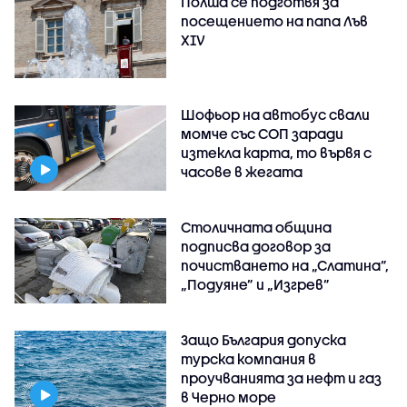
Полша се подготвя за
посещението на папа Лъв
XIV
Шофьор на автобус свали
момче със СОП заради
изтекла карта, то вървя с
часове в жегата
Столичната община
подписва договор за
почистването на „Слатина”,
„Подуяне” и „Изгрев”
Защо България допуска
турска компания в
проучванията за нефт и газ
в Черно море