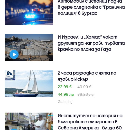
Автомобил с испанци падна
в дере след гонка с "Гранична
полиция" в Бургас
И Израел, и „Хамас“ чакат
другият да направи първата
крачка по плана за Газа
2 часа разходка с яхта по
язовир Искър
22.99 €
40.00 €
44.96 лв
78.23 лв
Grabo.bg
Институтът по история на
българските емигранти в
Северна Америка - близо 60