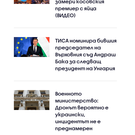
замери косовския
премиер с яйца
(ВИДЕО)
ТИСА номинира бившия
председател на
Върховния съд Андраш
Бака за следващ
Instagram
Facebook
президент на Унгария
Военното
министерство:
Дронът вероятно е
украински,
инцидентът не е
преднамерен