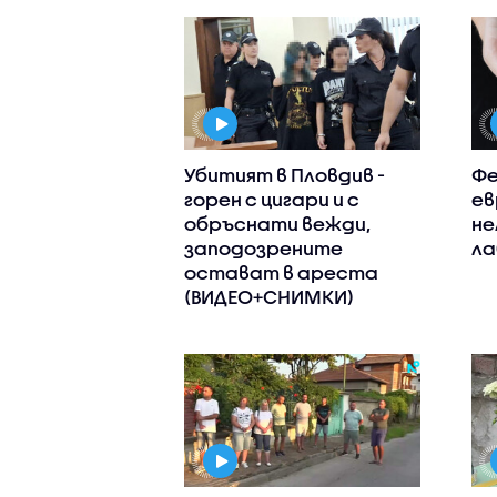
Убитият в Пловдив -
Фе
горен с цигари и с
ев
обръснати вежди,
не
заподозрените
ла
остават в ареста
(ВИДЕО+СНИМКИ)