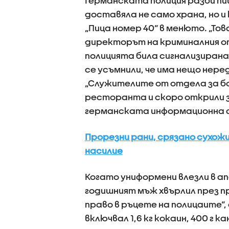
Германската полиция разби пи
доставяла не само храна, но и
„Пица номер 40“ в менюто. „Тов
директорът на криминалния от
полицията била сигнализирана
се усъмнили, че има нещо нер
„Служителите от отдела за б
ресторанта и скоро открили з
германската информационна а
Прорезни рани, срязано сухож
насилие
Когато униформени влезли в а
годишният мъж хвърлил през п
право в ръцете на полицаите“,
включвал 1,6 кг кокаин, 400 г ка