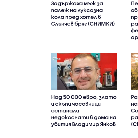
Задържаха мъж за
Пе
палеж на луксозна
об
кола пред хотел в
пр
Слънчев бряг (СНИМКИ)
ра
фе
а
Над 50 000 евро, злато
Ра
и скъпи часовници
на
останали
Со
недокоснати в дома на
ра
убития Владимир Янков
(С