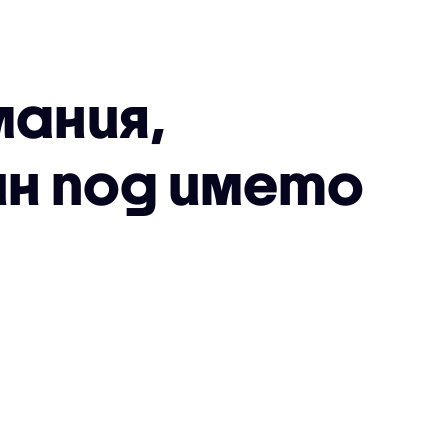
мания,
ин под името