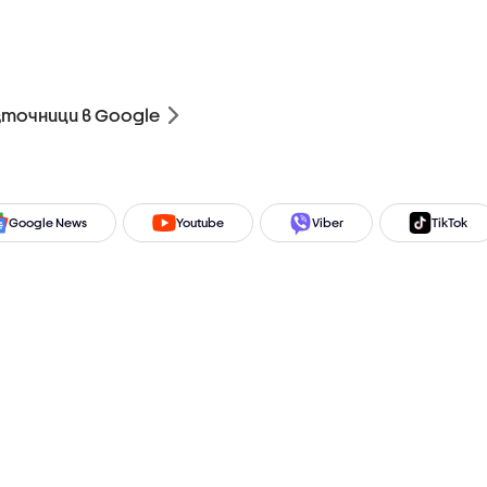
зточници в Google
Google News
Youtube
Viber
TikTok