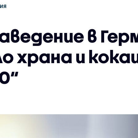
ИЯ
аведение в Гер
о храна и кока
0“