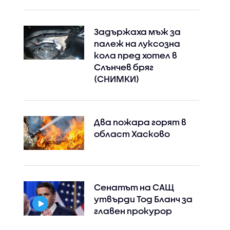
Задържаха мъж за
палеж на луксозна
кола пред хотел в
Слънчев бряг
(СНИМКИ)
Два пожара горят в
област Хасково
Сенатът на САЩ
утвърди Тод Бланч за
главен прокурор