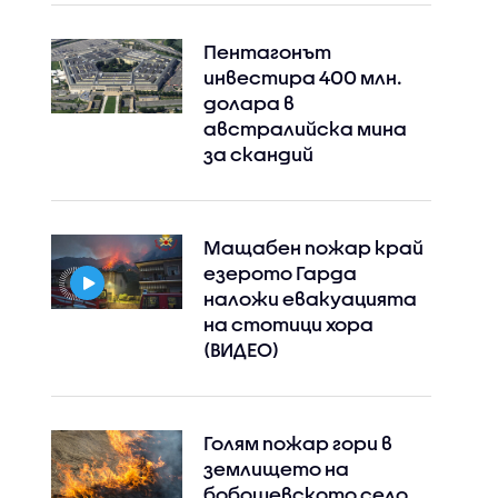
Пентагонът
инвестира 400 млн.
долара в
австралийска мина
за скандий
Мащабен пожар край
езерото Гарда
наложи евакуацията
на стотици хора
(ВИДЕО)
Голям пожар гори в
землището на
бобошевското село