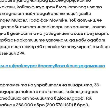
цария в западния град Дюселдорф, която
 кокаин, който фигурирал в менюто под името
а е една от най-продаваните пици“, заяви
дел Михаел Граф фон Молтке. Той допълни, че
 за първи път от инспектори по храните, които
едно в дейността на заведението още през март.
орба с наркотиците започнали да наблюдават
ащо пица номер 40 е толкова популярна“, съобщи
генция DPA.
илие и фрактура: Арестуваха жена за домашно
партамента на управителя на пицарията, 36-
розореца пакет с наркотици, който „паднал
 съобщиха от полицията в Дюселдорф. Той
набис и 268 000 евро (290 378 USD) в брой.