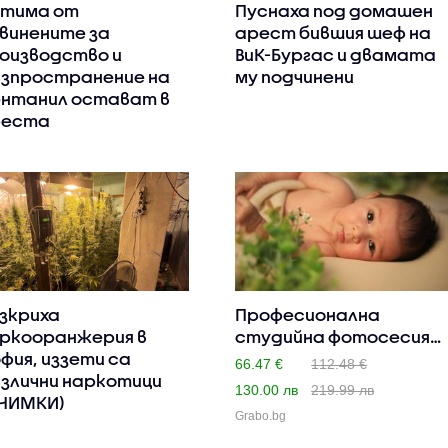
тима от
Пуснаха под домашен
винените за
арест бившия шеф на
оизводство и
ВиК-Бургас и двамата
зпространение на
му подчинени
нтанил остават в
реста
зкриха
Професионална
ркооранжерия в
студийна фотосесия
фия, иззети са
на новороде..
66.47 €
112.48 €
злични наркотици
130.00 лв
219.99 лв
НИМКИ)
Grabo.bg