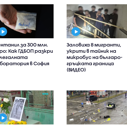
нтанил за 300 млн.
Заловиха 8 мигранти,
ро: Как ГДБОП разкри
укрити в тайник на
легалната
микробус на българо-
боратория в София
гръцката граница
(ВИДЕО)