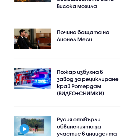
Висока могила
Почина бащата на
Лионел Меси
Пожар избухна в
завод за рециклиране
край Ротердам
(ВИДЕО+СНИМКИ)
Русия отхвърли
обвиненията за
участие в инцидента