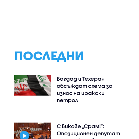
ПОСЛЕДНИ
Багдад и Техеран
обсъждат схема за
износ на иракски
петрол
С викове „Срам!“:
Опозиционен депутат