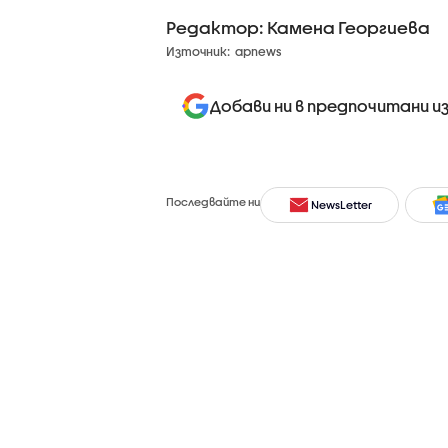
Редактор: Камена Георгиева
Източник:
apnews
Добави ни в предпочитани и
Последвайте ни
NewsLetter