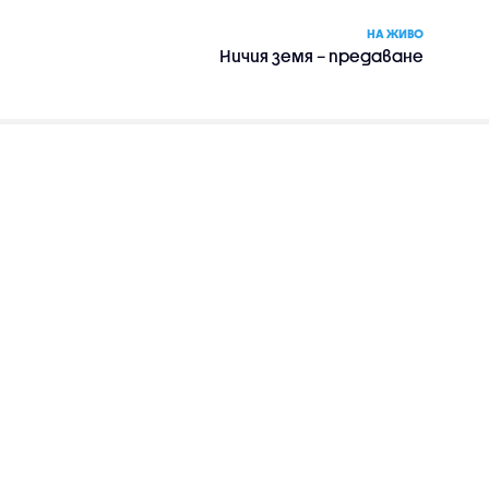
НА ЖИВО
Ничия земя – предаване