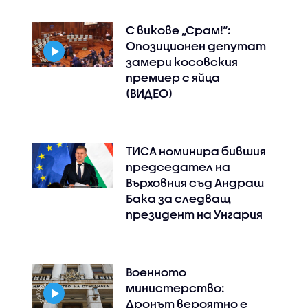
С викове „Срам!“:
Опозиционен депутат
замери косовския
премиер с яйца
(ВИДЕО)
ТИСА номинира бившия
председател на
Върховния съд Андраш
Бака за следващ
президент на Унгария
Военното
министерство:
Дронът вероятно е