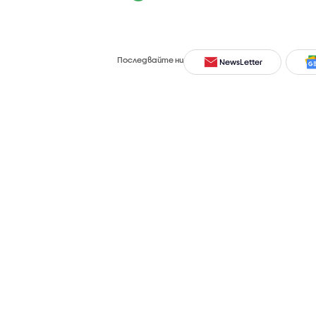
Последвайте ни
NewsLetter