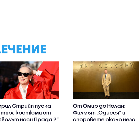
ЛЕЧЕНИЕ
рил Стрийп пуска
От Омир до Нолан:
 търг костюми от
Филмът „Одисея” и
яволът носи Прада 2“
споровете около него