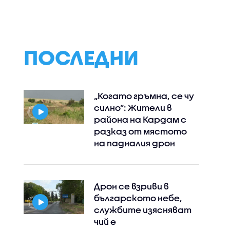
телевизията (ВИДЕО)
равносметка за 
годишния си брак
сцени
трите си деца
ПОСЛЕДНИ
„Когато гръмна, се чу
силно“: Жители в
района на Кардам с
разказ от мястото
на падналия дрон
Дрон се взриви в
българското небе,
службите изясняват
чий е