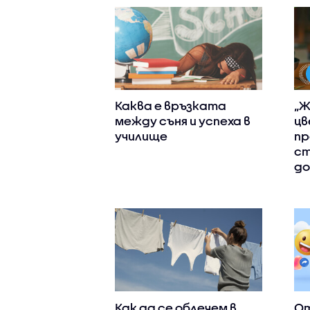
Каква е връзката
„Ж
между съня и успеха в
цв
училище
пр
ст
д
Как да се облечем в
От