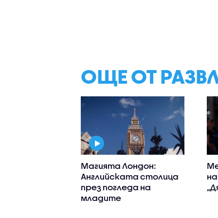
ОЩЕ ОТ РАЗВ
Магията Лондон:
Ме
Английската столица
на
през погледа на
„Д
младите