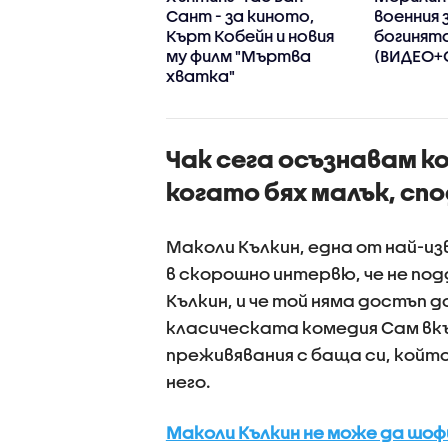
ката си
Сант - за киното,
военния 
Кърт Кобейн и новия
богинята
му филм "Мъртва
(ВИДЕО+
хватка"
Чак сега осъзнавам ко
когато бях малък, сп
Mаколи Кълкин, една от най-из
в скорошно интервю, че не по
Кълкин, и че той няма достъп д
класическата комедия Сам вкъ
преживявания с баща си, който
него.
Маколи Кълкин не може да шоф