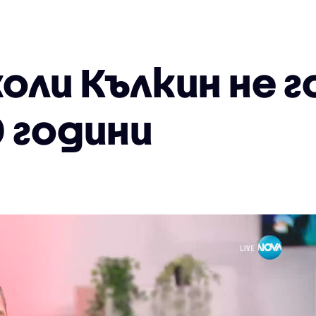
оли Кълкин не г
0 години