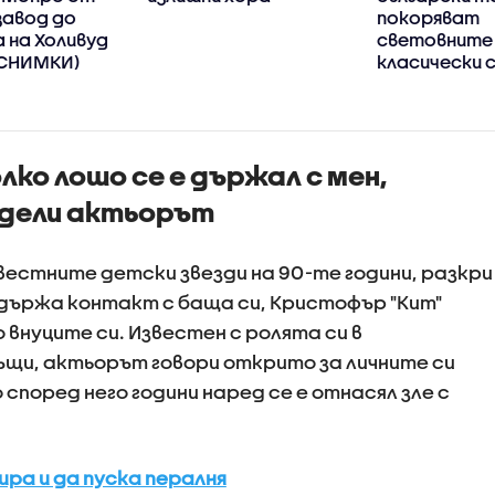
завод до
покоряват
 на Холивуд
световните
СНИМКИ)
класически 
лко лошо се е държал с мен,
одели актьорът
вестните детски звезди на 90-те години, разкри
ддържа контакт с баща си, Кристофър "Кит"
о внуците си. Известен с ролята си в
щи, актьорът говори открито за личните си
 според него години наред се е отнасял зле с
ира и да пуска пералня