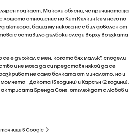
лярен подкаст, Маколи обясни, че причината за
е лошото отношение на Кит Кълкин към него по
 актьора, баща му никога не е бил доволен от
 това е оставило дълбоки следи върху връзката
 се е държал с мен, когато бях малък", сподели
ство и не мога да си представя някой да се
и разкриват не само болката от миналото, но и
момчета - Дакота (3 години) и Карсън (2 години),
 актрисата Бренда Сонг, отглеждат с любов и
зточници в Google