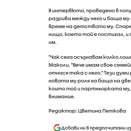
В интервюто, проведено в попу
разрива между него и баща му 
време на детството му. Според
нищо, което той е постигал, и
им.
"Чак сега осъзнавам колко лошо
Маколи. "Вече имам свое семей
отнася така с него." Тези дум
новата му роля на баща на две 
които той и партньорката му,
внимание.
Редактор: Цветина Петкова
Добави ни в предпочитани и