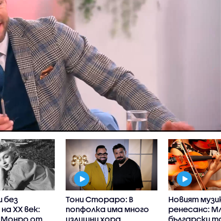
и без
Тони Стораро: В
Новият музи
на XX век:
попфолка има много
ренесанс: 
 Монро от
излишни хора
български т