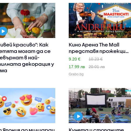
ивей красиво”: Как
Кино Арена The Mall
етята могат да се
представя прожекция
евърнат в най-
на Л..
9.20 €
10.23 €
илната декорация у
17.99 лв
20.01 лв
ома
Grabo.bg
 Япония до милиарди
Кучета и стопаните