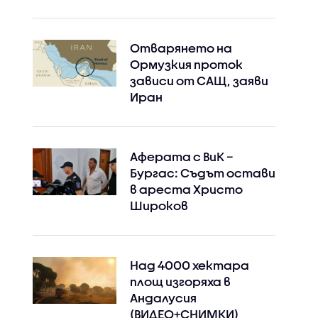
Отварянето на
Ормузкия проток
зависи от САЩ, заяви
Иран
Аферата с ВиК –
Бургас: Съдът остави
в ареста Христо
Широков
Над 4000 хектара
площ изгоряха в
Андалусия
(ВИДЕО+СНИМКИ)