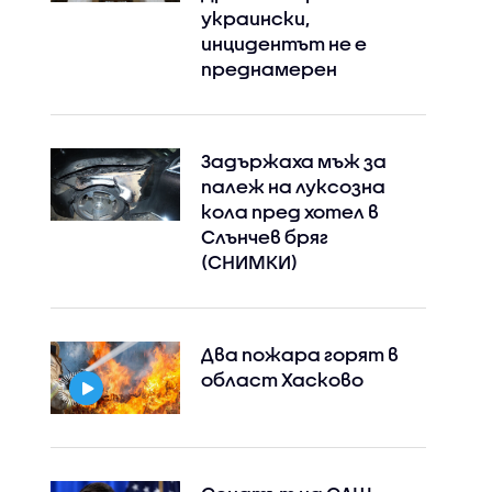
украински,
инцидентът не е
преднамерен
Задържаха мъж за
палеж на луксозна
кола пред хотел в
Слънчев бряг
(СНИМКИ)
Два пожара горят в
област Хасково