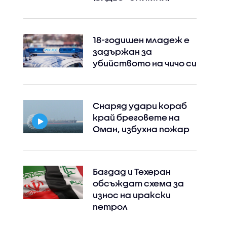
18-годишен младеж е
Instagram
Facebook
задържан за
убийството на чичо си
Снаряд удари кораб
край бреговете на
Оман, избухна пожар
Багдад и Техеран
обсъждат схема за
износ на иракски
петрол