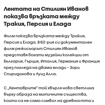
Лентата на Стилиян Иванов
показва връзката между
Тракия, Персия и Елада
Филм показва връзката между Тракия,
Персия и Елада. В 62-рия си документален
филм режисьорът Стилиян Иванов
представя богати музейни колекции от
България, Гърция, Италия, Германия и Франция
през погледа на двама млади – Зори
Спиридонова и Луиз Алла.
С „Кентаврите” той хвърля нова светлина
върху образа на митичните същества,
които са не само символ на древността и