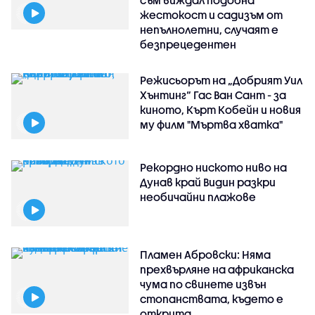
съм виждал подобна
жестокост и садизъм от
непълнолетни, случаят е
безпрецедентен
Режисьорът на „Добрият Уил
Хънтинг“ Гас Ван Сант - за
киното, Кърт Кобейн и новия
му филм "Мъртва хватка"
Рекордно ниското ниво на
Дунав край Видин разкри
необичайни плажове
Пламен Абровски: Няма
прехвърляне на африканска
чума по свинете извън
стопанствата, където е
открита