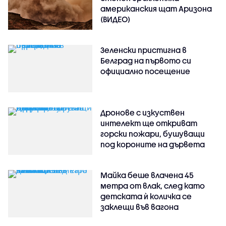
американския щат Аризона
(ВИДЕО)
Зеленски пристигна в
Белград на първото си
официално посещение
Дронове с изкуствен
интелект ще откриват
горски пожари, бушуващи
под короните на дървета
Майка беше влачена 45
метра от влак, след като
детската ѝ количка се
заклещи във вагона