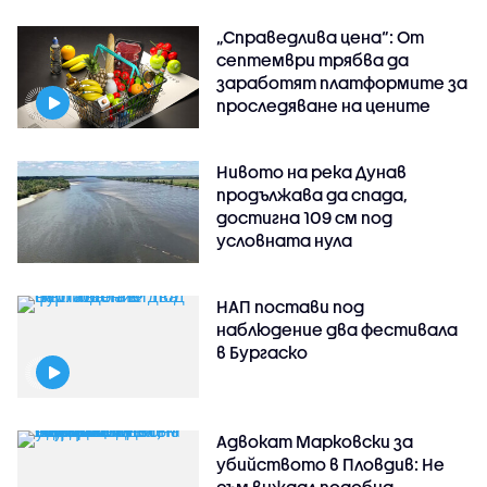
„Справедлива цена“: От
септември трябва да
заработят платформите за
проследяване на цените
Нивото на река Дунав
продължава да спада,
достигна 109 см под
условната нула
НАП постави под
наблюдение два фестивала
в Бургаско
Адвокат Марковски за
убийството в Пловдив: Не