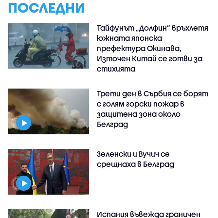
ПОСЛЕДНИ
Тайфунът „Долфин” връхлетя
южната японска
префектура Окинава,
Източен Китай се готви за
стихията
Трети ден в Сърбия се борят
с голям горски пожар в
защитена зона около
Белград
Зеленски и Вучич се
срещнаха в Белград
Испания въвежда граничен