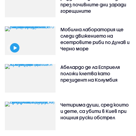
през почивните дни заради
горещините
Мобилна лаборатория ще
следи движението на
есетровите риби по Дунав и
Черно море
Абелардо де ла Есприеля
положи клетва като
президент на Колумбия
Четирима души, сред които
и дете, са убити в Киев при
нощния руски обстрел