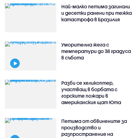
Най-малко петима загинали
и десетки ранени при тежка
катастрофа в Бразилия
Уморителна жега с
температури до 38 градуса
в събота
Разби се хеликоптер,
участващ в борбата с
горските пожари в
американския щат Юта
Петима от обвинените за
производство и
разпространение на