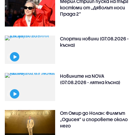
Мерил Стрийп пуска на търг
костюми от „Дяволът носи
Прада 2“
Спортни новини (07.08.2026 -
късна)
Новините на NOVA
(07.08.2026 - лятна късна)
От Омир до Нолан: Филмът
„Одисея” и споровете около
него