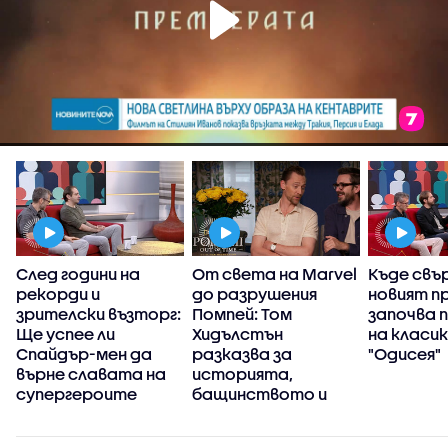
и
След години на
От света на Marvel
Къде свъ
рекорди и
до разрушения
новият п
зрителски възторг:
Помпей: Том
започва 
Ще успее ли
Хидълстън
на класи
Спайдър-мен да
разказва за
"Одисея"
върне славата на
историята,
супергероите
бащинството и
новата си страст