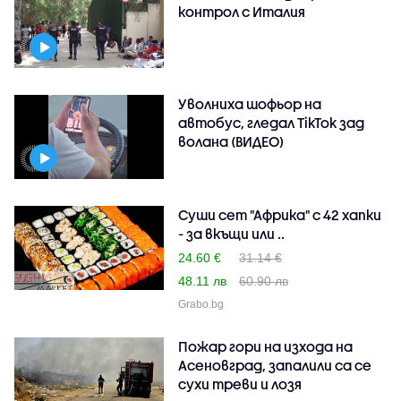
контрол с Италия
Уволниха шофьор на
автобус, гледал TikTok зад
волана (ВИДЕО)
Суши сет "Африка" с 42 хапки
- за вкъщи или ..
24.60 €
31.14 €
48.11 лв
60.90 лв
Grabo.bg
Пожар гори на изхода на
Асеновград, запалили са се
сухи треви и лозя