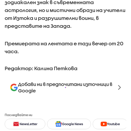
зодиакален знак в съвременната
астрология, но и мистични образи на учители
от Изтока и разрушителни воини, в
представите на Запада.
Премиерата на лентата е тази вечер от 20
часа.
Редактор: Калина Петкова
Добави ни в предпочитани източници в
Google
Последвайте ни
NewsLetter
Google News
Youtube