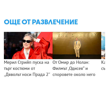
ОЩЕ ОТ РАЗВЛЕЧЕНИЕ
Мерил Стрийп пуска на
От Омир до Нолан:
Как
търг костюми от
Филмът „Одисея” и
сън
„Дяволът носи Прада 2“
споровете около него