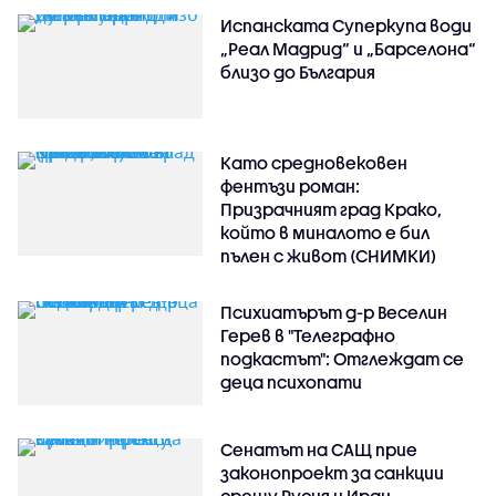
Испанската Суперкупа води
„Реал Мадрид“ и „Барселона“
близо до България
Като средновековен
фентъзи роман:
Призрачният град Крако,
който в миналото е бил
пълен с живот (СНИМКИ)
Психиатърът д-р Веселин
Герев в "Телеграфно
подкастът": Отглеждат се
деца психопати
Сенатът на САЩ прие
законопроект за санкции
срещу Русия и Иран