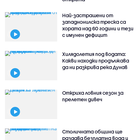
Най-застрашени от
западнонилска треска са
хората над 60 години и тези
с имунен дефицит
Хилядолетия под водата:
Какви находки продължава
да ни разкрива река Дунав
Откриха ловния сезон за
прелетен дивеч
Столичната община ще
раздава безплатна вода и