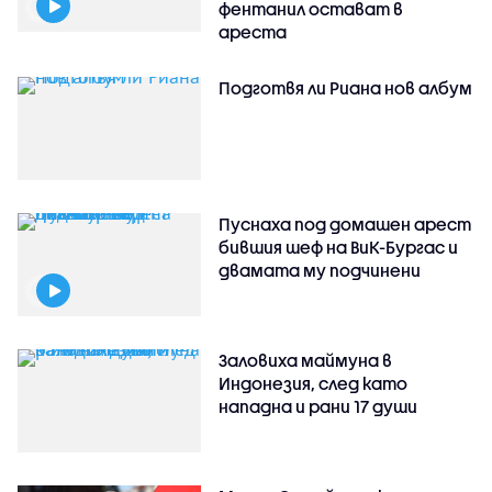
фентанил остават в
ареста
Подготвя ли Риана нов албум
Пуснаха под домашен арест
бившия шеф на ВиК-Бургас и
двамата му подчинени
Заловиха маймуна в
Индонезия, след като
нападна и рани 17 души