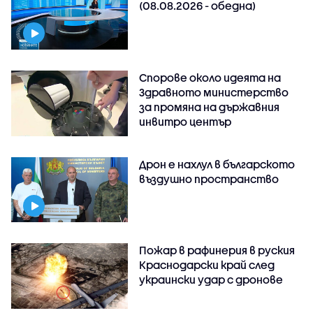
(08.08.2026 - обедна)
Спорове около идеята на
Здравното министерство
за промяна на държавния
инвитро център
Дрон е нахлул в българското
въздушно пространство
Пожар в рафинерия в руския
Краснодарски край след
украински удар с дронове