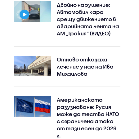
Двойно нарушение:
Автомобил кара
срещу движението в
аварийната лента на
АМ „Тракия” (ВИДЕО)
Отново отказаха
лечение у нас на Ива
Михаилова
Американското
Instagram
Facebook
разузнаване: Русия
може да тества НАТО
с ограничена атака
от тази есен до 2029
г.