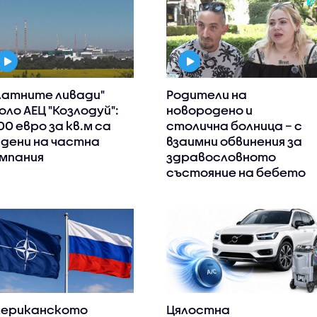
латните ливади"
Родители на
оло АЕЦ "Козлодуй":
новородено и
00 евро за кв.м са
столична болница – с
дени на частна
взаимни обвинения за
мпания
здравословното
състояние на бебето
ериканското
Цялостна