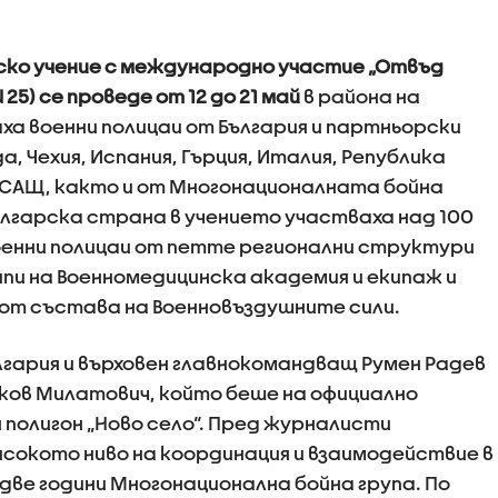
ско учение с международно участие „Отвъд
25) се проведе от 12 до 21 май
в района на
ваха военни полицаи от България и партньорски
а, Чехия, Испания, Гърция, Италия, Република
 САЩ, както и от Многонационалната бойна
българска страна в учението участваха над 100
оенни полицаи от петте регионални структури
кипи на Военномедицинска академия и екипаж и
от състава на Военновъздушните сили.
гария и върховен главнокомандващ Румен Радев
Яков Милатович, който беше на официално
я полигон „Ново село“. Пред журналисти
сокото ниво на координация и взаимодействие в
две години Многонационална бойна група. По