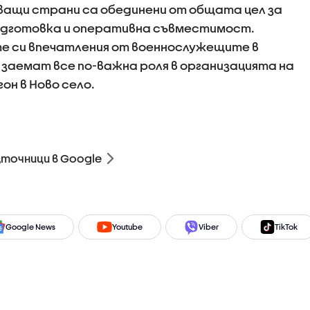
ващи страни са обединени от общата цел за
подготовка и оперативна съвместимост.
е си впечатления от военнослужещите в
 заемат все по-важна роля в организацията на
он в Ново село.
зточници в Google
Google News
Youtube
Viber
TikTok