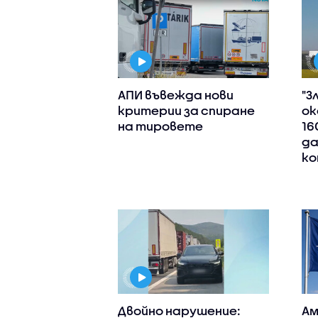
АПИ въвежда нови
"З
критерии за спиране
ок
на тировете
16
да
ко
Двойно нарушение:
Ам