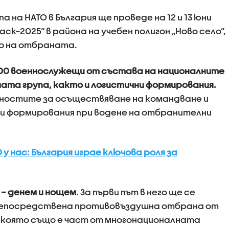
на НАТО в България ще проведе на 12 и 13 юни
Back–2025“ в района на учебен полигон „Ново село“,
 на отбраната.
400 военнослужещи от състава на националните
ната група, както и логистични формирования.
бностите за осъществяване на командване и
ни формирования при водене на отбранителни
у нас: България играе ключова роля за
 – денем и нощем
. За първи път в него ще се
непосредствена противовъздушна отбрана от
, която също е част от многонационалната