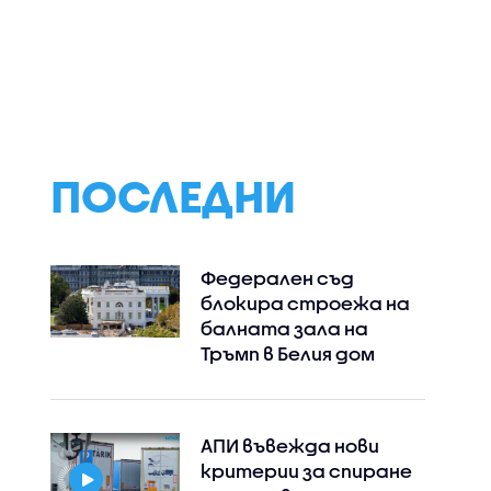
ПОСЛЕДНИ
Федерален съд
блокира строежа на
балната зала на
Тръмп в Белия дом
АПИ въвежда нови
критерии за спиране