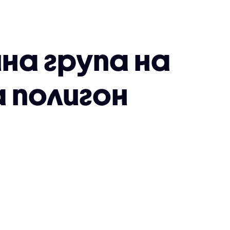
а група на
 полигон