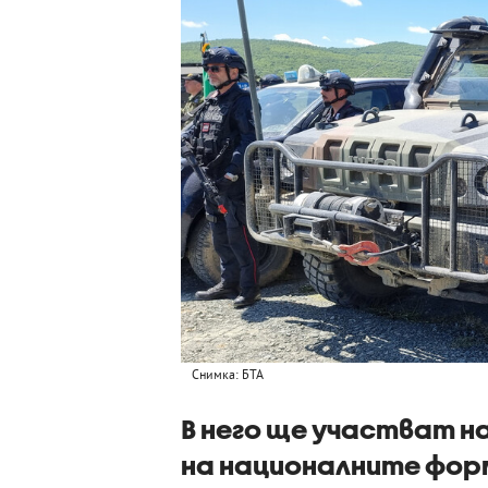
Снимка: БТА
В него ще участват 
на националните фор