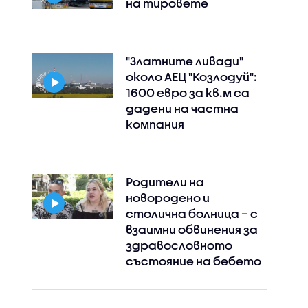
на тировете
"Златните ливади"
около АЕЦ "Козлодуй":
1600 евро за кв.м са
дадени на частна
компания
Родители на
новородено и
столична болница – с
взаимни обвинения за
здравословното
състояние на бебето