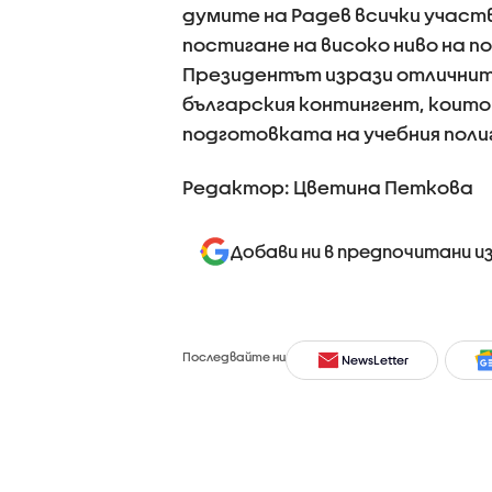
думите на Радев всички участ
постигане на високо ниво на 
Президентът изрази отличнит
българския контингент, които
подготовката на учебния полиг
Редактор: Цветина Петкова
Добави ни в предпочитани и
Последвайте ни
NewsLetter