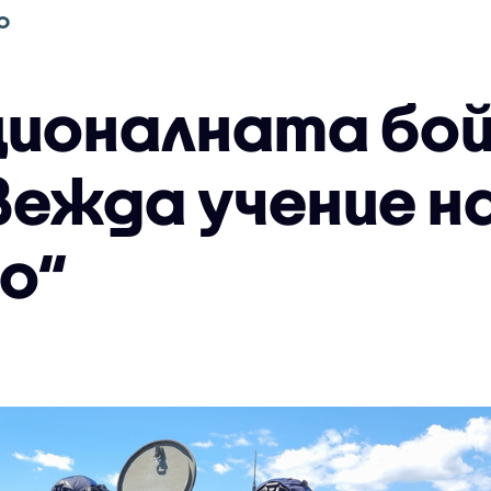
О
ионалната бойн
вежда учение на
о“