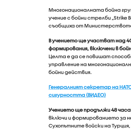
Многонационалната бойна група 
учение с бойни стрелби „Strike 
съобщиха от Министерството
В учението ще участват над 
формирования, включени в бой
Целта е да се повишат спосо
управление на многонационал
бойни действия.
Генералният секретар на НАТО 
сигурността (ВИДЕО)
Учението ще продължи 48 часа
включи и формированието за 
Сухопътните войски на Турция