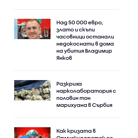
Над 50 000 евро,
злато и скъпи
часовници останали
недокоснати в дома
на убития Владимир
Янков
Разкриха
нарколаборатория с
половин тон
марихуана в Сърбия
Как кризата в
Ормузкия проток се