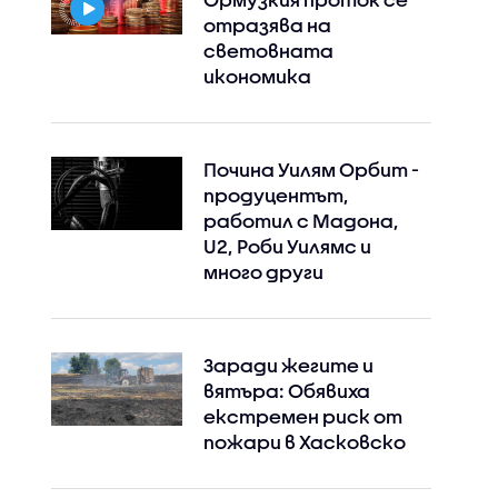
отразява на
световната
икономика
Почина Уилям Орбит -
продуцентът,
работил с Мадона,
U2, Роби Уилямс и
много други
Заради жегите и
вятъра: Обявиха
екстремен риск от
пожари в Хасковско