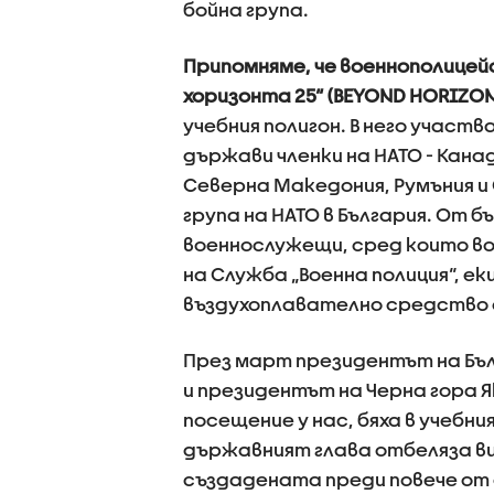
бойна група.
Припомняме, че военнополицей
хоризонта 25“ (BEYOND HORIZON 
учебния полигон. В него участ
държави членки на НАТО - Канад
Северна Македония, Румъния и
група на НАТО в България. От 
военнослужещи, сред които в
на Служба „Военна полиция“, е
въздухоплавателно средство 
През март президентът на Бъл
и президентът на Черна гора 
посещение у нас, бяха в учебни
държавният глава отбеляза ви
създадената преди повече от 