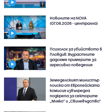
Новините на NOVA
(07.08.2026 - централна)
Психолог за убийството в
Пловдив: Възрастните
дадохме примерите за
агресивно поведение
Земеделският министър
поиска от Европейската
комисия извънредна
подкрепа за секторите
„Мляко“ и „Свиневъдство“