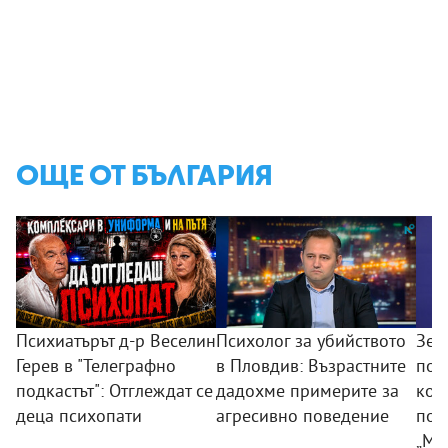
ОЩЕ ОТ БЪЛГАРИЯ
Психиатърът д-р Веселин
Психолог за убийството
Зем
Герев в "Телеграфно
в Пловдив: Възрастните
пои
подкастът": Отглеждат се
дадохме примерите за
ком
деца психопати
агресивно поведение
под
„Мл