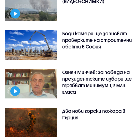
(ВИДЕО+СНИМКИ)
Боди камери ще записват
проверките на строителни
обекти в София
Огнян Минчев: За победа на
президентските избори ще
трябват минимум 1,2 млн.
гласа
Два нови горски пожара в
Гърция