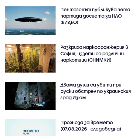
Пентагонът публикува пета
партида досиета за НЛО
(ВИДЕО)
Разкриха наркооранжерия в
София, иззети са различни
наркотици (СНИМКИ)
Двама души са убити при
руски обстрeл по украинския
град Изюм
Прогноза за времето
(07.08.2026 - следобедна)