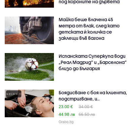
под короните на дървета
Майка беше влачена 45
метра от влак, след като
детската ѝ количка се
заклещи във вагона
Испанската Суперкупа води
„Реал Мадрид“ и „Барселона“
близо до България
Боядисване с боя на клиента,
подстригване, и..
23.00 €
34.00 €
44.98 лв
66.50 лв
Grabo.bg