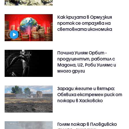
Как кризата в Ормузкия
проток се отразява на
световната икономика
Почина Уилям Орбит -
продуцентът, работил с
Мадона, U2, Роби Уилямс и
много други
Заради жегите и вятъра:
Обявиха екстремен риск от
пожари в Хасковско
Голям пожар в Пловдивско