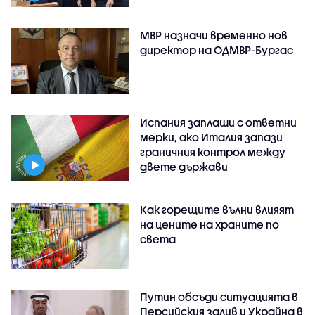
МВР назначи временно нов
директор на ОДМВР-Бургас
Испания заплаши с ответни
мерки, ако Италия запази
граничния контрол между
двете държави
Как горещите вълни влияят
на цените на храните по
света
Путин обсъди ситуацията в
Персийския залив и Украйна в