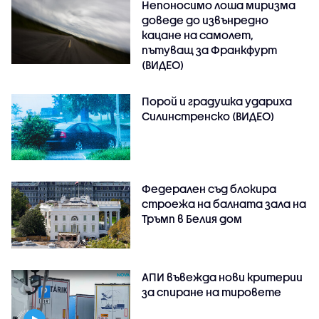
Непоносимо лоша миризма
доведе до извънредно
кацане на самолет,
пътуващ за Франкфурт
(ВИДЕО)
Порой и градушка удариха
Силинстренско (ВИДЕО)
Федерален съд блокира
строежа на балната зала на
Тръмп в Белия дом
АПИ въвежда нови критерии
за спиране на тировете