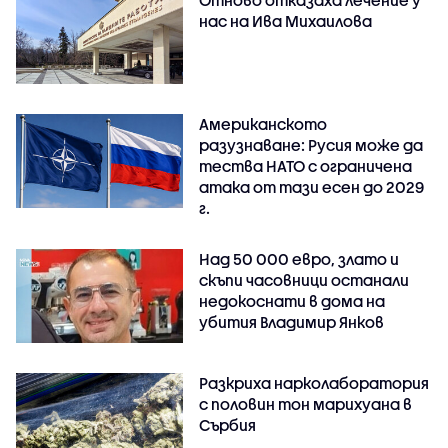
Отново отказаха лечение у
нас на Ива Михаилова
Американското
разузнаване: Русия може да
тества НАТО с ограничена
атака от тази есен до 2029
г.
Над 50 000 евро, злато и
скъпи часовници останали
недокоснати в дома на
убития Владимир Янков
Разкриха нарколаборатория
с половин тон марихуана в
Сърбия