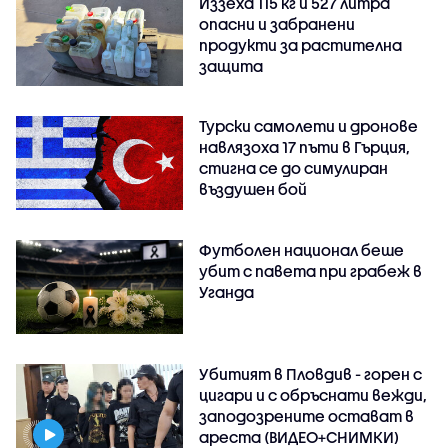
Иззеха 115 кг и 527 литра
опасни и забранени
продукти за растителна
защита
Турски самолети и дронове
навлязоха 17 пъти в Гърция,
стигна се до симулиран
въздушен бой
Футболен национал беше
убит с павета при грабеж в
Уганда
Убитият в Пловдив - горен с
цигари и с обръснати вежди,
заподозрените остават в
ареста (ВИДЕО+СНИМКИ)