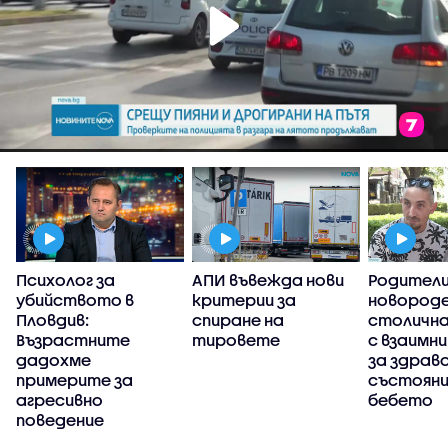
Психолог за
АПИ въвежда нови
Родители
убийството в
критерии за
новороде
Пловдив:
спиране на
столична
Възрастните
тировете
с взаимни
дадохме
за здрав
примерите за
състояни
агресивно
бебето
поведение