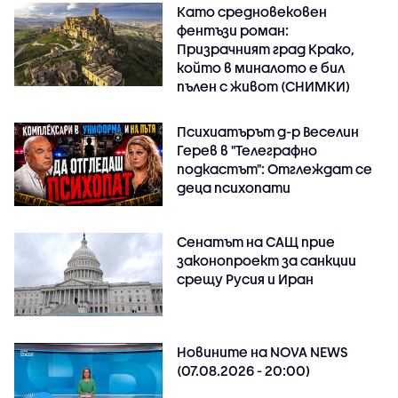
Като средновековен
фентъзи роман:
Призрачният град Крако,
който в миналото е бил
пълен с живот (СНИМКИ)
Психиатърът д-р Веселин
Герев в "Телеграфно
подкастът": Отглеждат се
деца психопати
Сенатът на САЩ прие
законопроект за санкции
срещу Русия и Иран
Новините на NOVA NEWS
(07.08.2026 - 20:00)