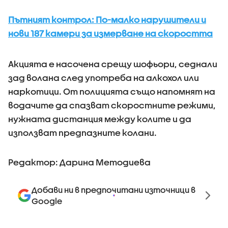
Пътният контрол: По-малко нарушители и
нови 187 камери за измерване на скоростта
Акцията е насочена срещу шофьори, седнали
зад волана след употреба на алкохол или
наркотици. От полицията също напомнят на
водачите да спазват скоростните режими,
нужната дистанция между колите и да
използват предпазните колани.
Редактор: Дарина Методиева
Добави ни в предпочитани източници в
Google