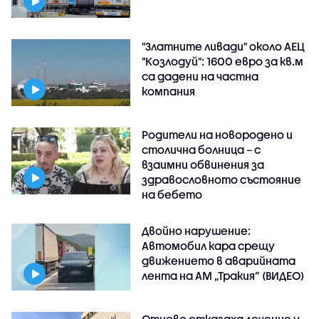
"Златните ливади" около АЕЦ
"Козлодуй": 1600 евро за кв.м
са дадени на частна
компания
Родители на новородено и
столична болница – с
взаимни обвинения за
здравословното състояние
на бебето
Двойно нарушение:
Автомобил кара срещу
движението в аварийната
лента на АМ „Тракия” (ВИДЕО)