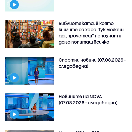
Библиотеката, в която
книгите са хора: Тук можеш
да „прочетеш“ непознат и
да го попиташ всичко
Спортни новини (07.08.2026 -
следобедна)
Новините на NOVA
(07.08.2026 - следобедна)