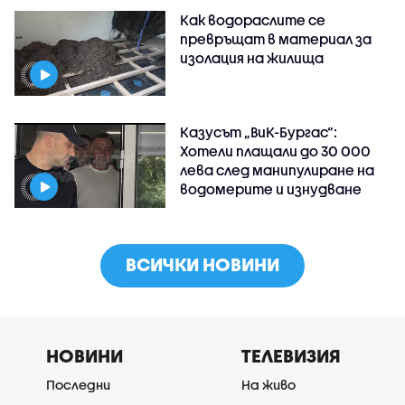
Как водораслите се
превръщат в материал за
изолация на жилища
Казусът „ВиК-Бургас“:
Хотели плащали до 30 000
лева след манипулиране на
водомерите и изнудване
ВСИЧКИ НОВИНИ
НОВИНИ
ТЕЛЕВИЗИЯ
Последни
На живо