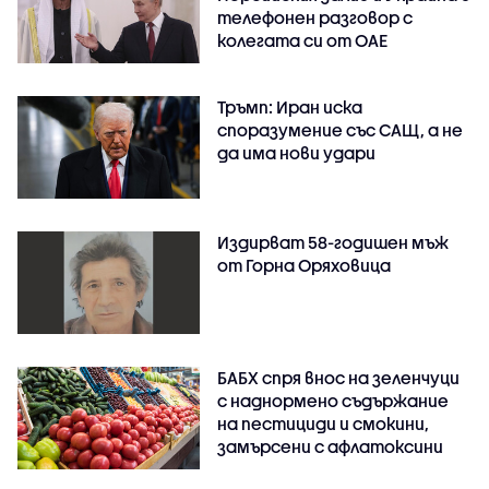
телефонен разговор с
колегата си от ОАЕ
Тръмп: Иран иска
споразумение със САЩ, а не
да има нови удари
Издирват 58-годишен мъж
от Горна Оряховица
БАБХ спря внос на зеленчуци
с наднормено съдържание
на пестициди и смокини,
замърсени с афлатоксини