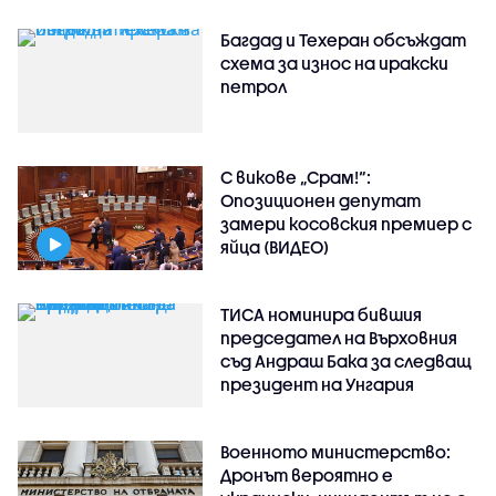
Багдад и Техеран обсъждат
схема за износ на иракски
петрол
С викове „Срам!“:
Опозиционен депутат
замери косовския премиер с
яйца (ВИДЕО)
ТИСА номинира бившия
председател на Върховния
съд Андраш Бака за следващ
президент на Унгария
Военното министерство:
Дронът вероятно е