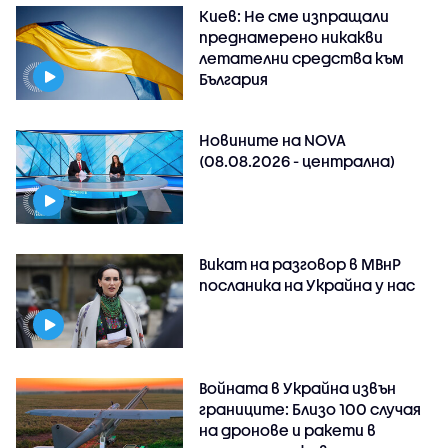
Киев: Не сме изпращали
преднамерено никакви
летателни средства към
България
Новините на NOVA
(08.08.2026 - централна)
Викат на разговор в МВнР
посланика на Украйна у нас
Войната в Украйна извън
границите: Близо 100 случая
на дронове и ракети в