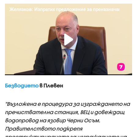
Безводието
в Плевен
"Възложена е процедура за изграждането на
пречиствателна станция, ВЕЦ и довеждащ
водопровод на язовир Черни Осъм.
Правителството подкрепя
преструктурирането за изграждането на