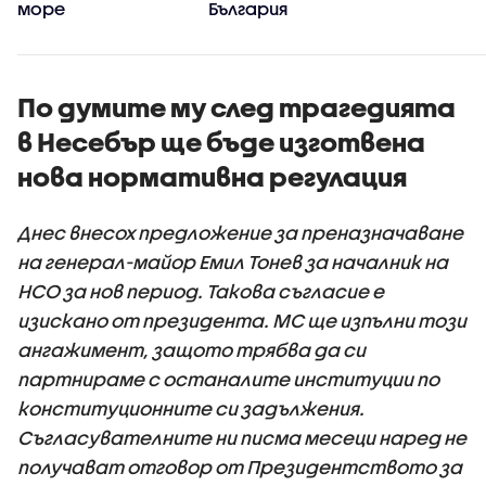
море
България
По думите му след трагедията
в Несебър ще бъде изготвена
нова нормативна регулация
Днес внесох предложение за преназначаване
на генерал-майор Емил Тонев за началник на
НСО за нов период. Такова съгласие е
изискано от президента. МС ще изпълни този
ангажимент, защото трябва да си
партнираме с останалите институции по
конституционните си задължения.
Съгласувателните ни писма месеци наред не
получават отговор от Президентството за