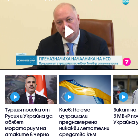
Турция поиска от
Киев: Не сме
Викат на
Русия и Украйна да
изпращали
в МВнР по
обявят
преднамерено
Украйна у
мораториум на
никакви летателни
атаките в Черно
средства към