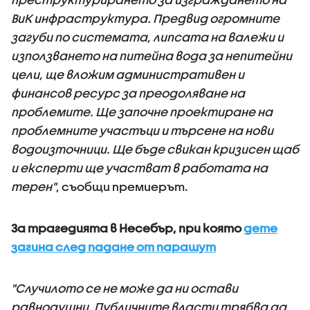
ВиК инфраструктура. Предвид огромните
загуби по системата, липсата на валежи и
използването на питейна вода за непитейни
цели, ще вложим административен и
финансов ресурс за преодоляване на
проблемите. Ще започне проектиране на
проблемните участъци и търсене на нови
водоизточници. Ще бъде свикан кризисен щаб
и експерти ще участват в работата на
терен"
, съобщи премиерът.
За трагедията в Несебър, при която
дете
загина след падане от парашут
"Случилото се не може да ни остави
равнодушни. Публичните власти трябва да