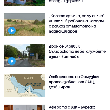
съседни държави
„Когато гръмна, се чу силно“:
Жители в района на Кардам
с разказ от мястото на
падналия дрон
Дрон се взриви в
българското небе, службите
изясняват чий е
Отварянето на Ормузкия
проток зависи от САЩ,
заяви Иран
Аферата с ВиК – Бургас: