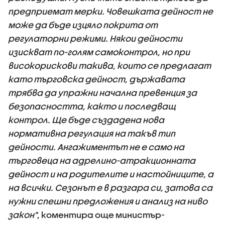
предприемат мерки. Човешката дейност не
може да бъде изцяло покрита от
регулаторни режими. Някои дейности
изискват по-голям самоконтрол, но при
високорискови такива, които се предлагат
като търговска дейност, държавата
трябва да упражни начална превенция за
безопасността, както и последващ
контрол. Ще бъде създадена нова
нормативна регулация на такъв тип
дейности. Ангажиментът не е само на
търговеца на адрелино-атракционната
дейност и на родителите и настойниците, а
на всички. Сезонът е в разгара си, затова са
нужни спешни предложения и анализ на ниво
закон"
, коментира още министър-