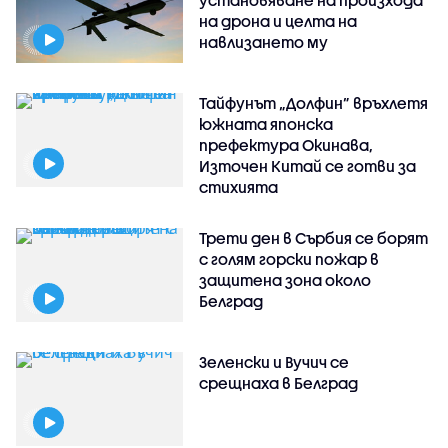
установяване на произхода
на дрона и целта на
навлизането му
Тайфунът „Долфин” връхлетя
южната японска
префектура Окинава,
Източен Китай се готви за
стихията
Трети ден в Сърбия се борят
с голям горски пожар в
защитена зона около
Белград
Зеленски и Вучич се
срещнаха в Белград