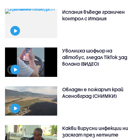
Испания въведе граничен
контрол с Италия
Уволниха шофьор на
автобус, гледал TikTok зад
волана (ВИДЕО)
Овладян е пожарът край
Асеновград (СНИМКИ)
Какви вирусни инфекции ни
засягат през летните