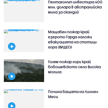
Пентагонът инвестира 400
млн. долара в австралийска
мина за скандий
Мащабен пожар край
езерото Гарда наложи
евакуацията на стотици
хора (ВИДЕО)
Голям пожар гори край
бобошевското село Висока
могила
Почина бащата на Лионел
Меси