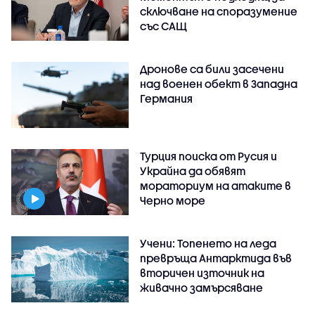
сключване на споразумение
със САЩ
Дронове са били засечени
над военен обект в Западна
Германия
Турция поиска от Русия и
Украйна да обявят
мораториум на атаките в
Черно море
Учени: Топенето на леда
превръща Антарктида във
вторичен източник на
живачно замърсяване