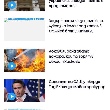
украински, инцидентът не е
преднамерен
Задържаха мъж за палеж на
луксозна кола пред хотел в
Слънчев бряг (СНИМКИ)
Локализираха двата
пожара, които горят в
област Хасково
Сенатът на САЩ утвърди
Тод Бланч за главен прокурор