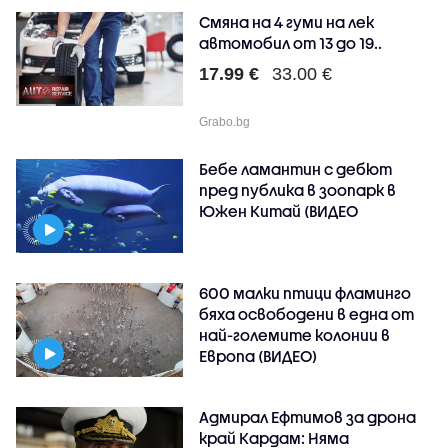
Смяна на 4 гуми на лек
автомобил от 13 до 19..
17.99 €
33.00 €
Grabo.bg
Бебе ламантин с дебют
пред публика в зоопарк в
Южен Китай (ВИДЕО
600 малки птици фламинго
бяха освободени в една от
най-големите колонии в
Европа (ВИДЕО)
Адмирал Ефтимов за дрона
край Кардам: Няма