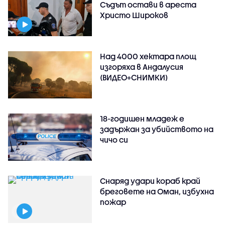
Съдът остави в ареста
Христо Широков
Над 4000 хектара площ
изгоряха в Андалусия
(ВИДЕО+СНИМКИ)
18-годишен младеж е
задържан за убийството на
чичо си
Снаряд удари кораб край
бреговете на Оман, избухна
пожар