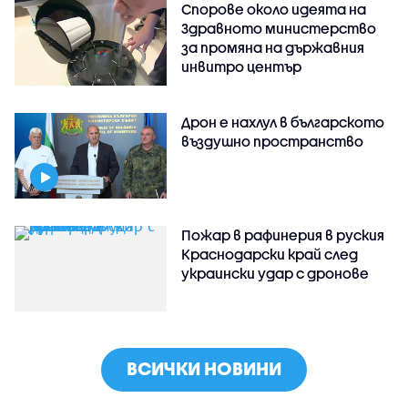
Спорове около идеята на
Здравното министерство
за промяна на държавния
инвитро център
Дрон е нахлул в българското
въздушно пространство
Пожар в рафинерия в руския
Краснодарски край след
украински удар с дронове
ВСИЧКИ НОВИНИ