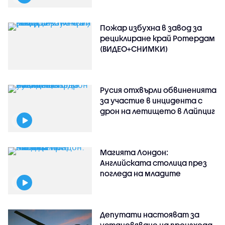
Пожар избухна в завод за
рециклиране край Ротердам
(ВИДЕО+СНИМКИ)
Русия отхвърли обвиненията
за участие в инцидента с
дрон на летището в Лайпциг
Магията Лондон:
Английската столица през
погледа на младите
Депутати настояват за