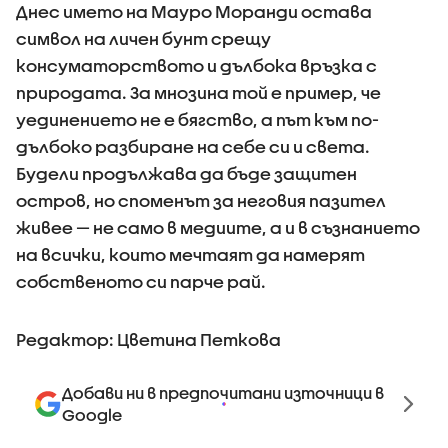
Днес името на Мауро Моранди остава
символ на личен бунт срещу
консуматорството и дълбока връзка с
природата. За мнозина той е пример, че
уединението не е бягство, а път към по-
дълбоко разбиране на себе си и света.
Будели продължава да бъде защитен
остров, но споменът за неговия пазител
живее — не само в медиите, а и в съзнанието
на всички, които мечтаят да намерят
собственото си парче рай.
Редактор: Цветина Петкова
Добави ни в предпочитани източници в
Google