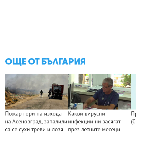
ОЩЕ ОТ БЪЛГАРИЯ
Пожар гори на изхода
Какви вирусни
Про
на Асеновград, запалили
инфекции ни засягат
(08
са се сухи треви и лозя
през летните месеци