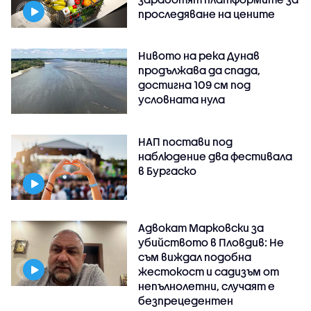
проследяване на цените
Нивото на река Дунав
продължава да спада,
достигна 109 см под
условната нула
НАП постави под
наблюдение два фестивала
в Бургаско
Адвокат Марковски за
убийството в Пловдив: Не
съм виждал подобна
жестокост и садизъм от
непълнолетни, случаят е
безпрецедентен