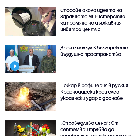
Спорове около идеята на
Здравното министерство
за промяна на държавния
инвитро център
Дрон е нахлул в българското
въздушно пространство
Пожар в рафинерия в руския
Краснодарски край след
украински удар с дронове
„Справедлива цена“: От
септември трябва да
заработят платформите за