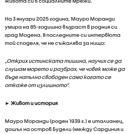
живота си в социалните мрежи.
На 3 януари 2025 година, Мауро Моранди
умира на 85-годишна възраст в родния си
град Модена. В последните си интервюта
той споделя, че не съжалява за нищо:
„Открих истинската тишина, научих се да
слушам морето и разбрах, че човек може да
бъде напълно свободен само когато се
откаже от излишното“.
►
Живот и история
Мауро Моранди (роден 1939 г.) е италианец,
дошъл на остров Будели (между Сардиния и