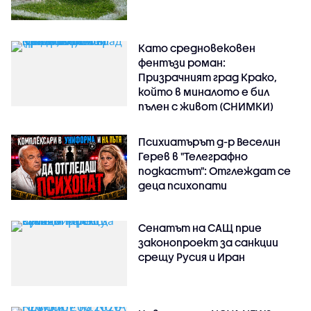
Като средновековен
фентъзи роман:
Призрачният град Крако,
който в миналото е бил
пълен с живот (СНИМКИ)
Психиатърът д-р Веселин
Герев в "Телеграфно
подкастът": Отглеждат се
деца психопати
Сенатът на САЩ прие
законопроект за санкции
срещу Русия и Иран