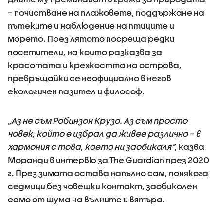
– почистване на плажовете, поддържане на
пътеките и наблюдение на птиците и
морето. През лятото посреща редки
посетители, на които разказва за
красотата и крехкостта на острова,
превръщайки се неофициално в негов
екологичен пазител и философ.
„Аз не съм Робинзон Крузо. Аз съм просто
човек, който е избрал да живее различно – в
хармония с това, което ни заобикаля“
, казва
Моранди в интервю за The Guardian през 2020
г. През зимата остава напълно сам, понякога
седмици без човешки контакт, заобиколен
само от шума на вълните и вятъра.