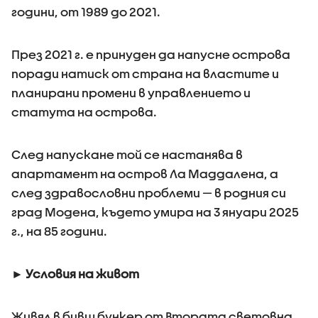
години, от 1989 до 2021.
През 2021 г. е принуден да напусне острова
поради натиск от страна на властите и
планирани промени в управлението и
статута на острова.
След напускане той се настанява в
апартамент на остров Ла Маддалена, а
след здравословни проблеми — в родния си
град Модена, където умира на 3 януари 2025
г., на 85 години.
► Условия на живот
Живял в бивш бункер от Втората световна