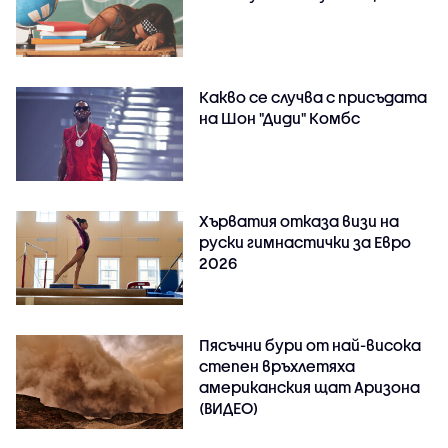
Какво се случва с присъдата
на Шон "Диди" Комбс
Хърватия отказа визи на
руски гимнастички за Евро
2026
Пясъчни бури от най-висока
степен връхлетяха
американския щат Аризона
(ВИДЕО)