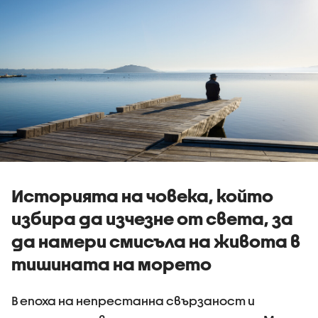
Историята на човека, който
избира да изчезне от света, за
да намери смисъла на живота в
тишината на морето
В епоха на непрестанна свързаност и