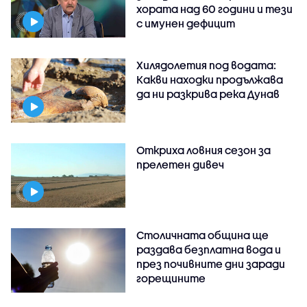
хората над 60 години и тези
с имунен дефицит
Хилядолетия под водата:
Какви находки продължава
да ни разкрива река Дунав
Откриха ловния сезон за
прелетен дивеч
Столичната община ще
раздава безплатна вода и
през почивните дни заради
горещините