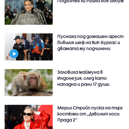
Подготвя ли Риана нов албум
Пуснаха под домашен арест
бившия шеф на ВиК-Бургас и
двамата му подчинени
Заловиха маймуна в
Индонезия, след като
нападна и рани 17 души
Мерил Стрийп пуска на търг
костюми от „Дяволът носи
Прада 2“