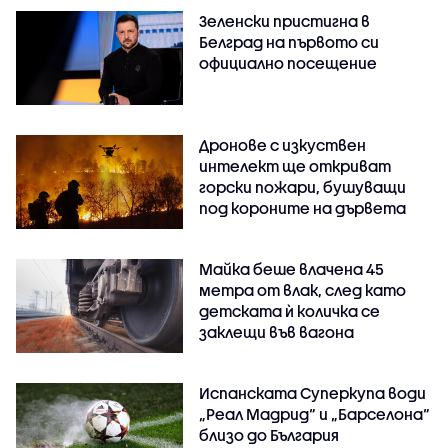
Зеленски пристигна в
Белград на първото си
официално посещение
Дронове с изкуствен
интелект ще откриват
горски пожари, бушуващи
под короните на дървета
Майка беше влачена 45
метра от влак, след като
детската ѝ количка се
заклещи във вагона
Испанската Суперкупа води
„Реал Мадрид“ и „Барселона“
близо до България