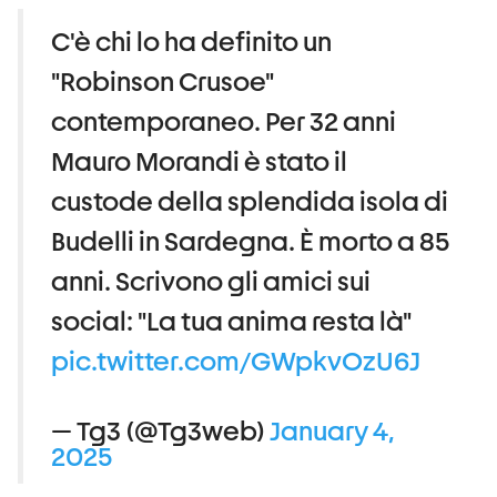
C'è chi lo ha definito un
"Robinson Crusoe"
contemporaneo. Per 32 anni
Mauro Morandi è stato il
custode della splendida isola di
Budelli in Sardegna. È morto a 85
anni. Scrivono gli amici sui
social: "La tua anima resta là"
pic.twitter.com/GWpkvOzU6J
— Tg3 (@Tg3web)
January 4,
2025