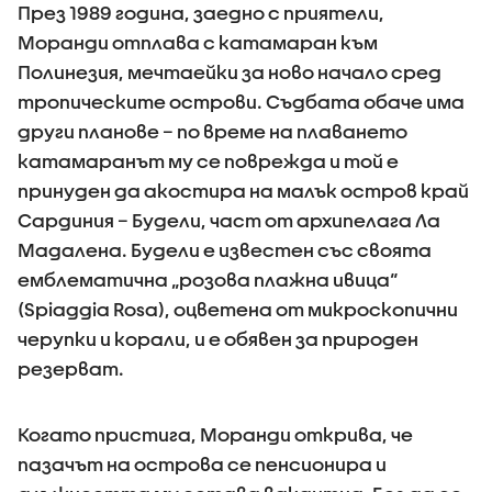
През 1989 година, заедно с приятели,
Моранди отплава с катамаран към
Полинезия, мечтаейки за ново начало сред
тропическите острови. Съдбата обаче има
други планове – по време на плаването
катамаранът му се поврежда и той е
принуден да акостира на малък остров край
Сардиния – Будели, част от архипелага Ла
Мадалена. Будели е известен със своята
емблематична „розова плажна ивица“
(Spiaggia Rosa), оцветена от микроскопични
черупки и корали, и е обявен за природен
резерват.
Когато пристига, Моранди открива, че
пазачът на острова се пенсионира и