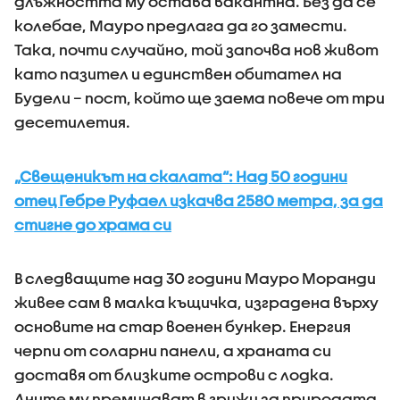
длъжността му остава вакантна. Без да се
колебае, Мауро предлага да го замести.
Така, почти случайно, той започва нов живот
като пазител и единствен обитател на
Будели – пост, който ще заема повече от три
десетилетия.
„Свещеникът на скалата“: Над 50 години
отец Гебре Руфаел изкачва 2580 метра, за да
стигне до храма си
В следващите над 30 години Мауро Моранди
живее сам в малка къщичка, изградена върху
основите на стар военен бункер. Енергия
черпи от соларни панели, а храната си
доставя от близките острови с лодка.
Дните му преминават в грижи за природата