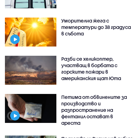
Уморителна жега с
температури до 38 градуса
в събота
Разби се хеликоптер,
участващ в борбата с
горските пожари в
американския щат Юта
Петима от обвинените за
производство и
разпространение на
фентанил остават в
ареста