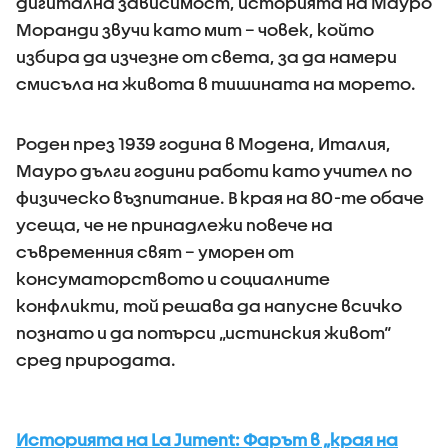
дигитална зависимост, историята на Мауро
Моранди звучи като мит – човек, който
избира да изчезне от света, за да намери
смисъла на живота в тишината на морето.
Роден през 1939 година в Модена, Италия,
Мауро дълги години работи като учител по
физическо възпитание. В края на 80-те обаче
усеща, че не принадлежи повече на
съвременния свят – уморен от
консуматорството и социалните
конфликти, той решава да напусне всичко
познато и да потърси „истинския живот“
сред природата.
Историята на La Jument: Фарът в „края на