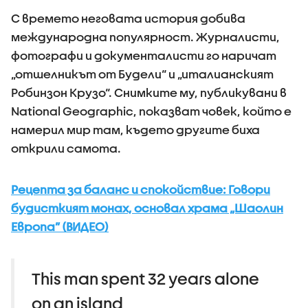
С времето неговата история добива
международна популярност. Журналисти,
фотографи и документалисти го наричат
„отшелникът от Будели“ и „италианският
Робинзон Крузо“. Снимките му, публикувани в
National Geographic, показват човек, който е
намерил мир там, където другите биха
открили самота.
Рецепта за баланс и спокойствие: Говори
будисткият монах, основал храма „Шаолин
Европа” (ВИДЕО)
This man spent 32 years alone
on an island