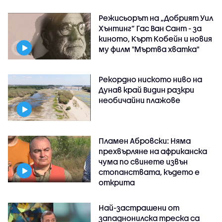
Режисьорът на „Добрият Уил
Хънтинг“ Гас Ван Сант - за
киното, Кърт Кобейн и новия
му филм "Мъртва хватка"
Рекордно ниското ниво на
Дунав край Видин разкри
необичайни плажове
Пламен Абровски: Няма
прехвърляне на африканска
чума по свинете извън
стопанствата, където е
открита
Най-застрашени от
западнонилска треска са