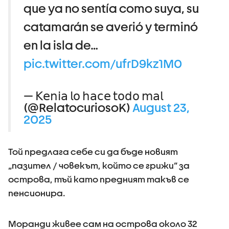
que ya no sentía como suya, su
catamarán se averió y terminó
en la isla de…
pic.twitter.com/ufrD9kz1M0
— 𝖪𝖾𝗇𝗂𝖺 𝗅𝗈 𝗁𝖺𝖼𝖾 𝗍𝗈𝖽𝗈 𝗆𝖺𝗅
(@RelatocuriosoK)
August 23,
2025
Той предлага себе си да бъде новият
„пазител / човекът, който се грижи“ за
острова, тъй като предният такъв се
пенсионира.
Моранди живее сам на острова около 32