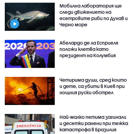
Мобилна лаборатория ще
следи движението на
есетровите риби по Дунав и
Черно море
Абелардо де ла Есприеля
положи клетва като
президент на Колумбия
Четирима души, сред които
и дете, са убити в Киев при
нощния руски обстрел
Най-малко петима загинали
и десетки ранени при тежка
катастрофа в Бразилия