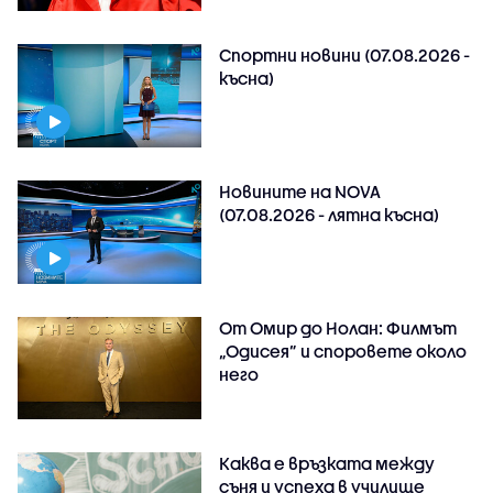
Спортни новини (07.08.2026 -
късна)
Новините на NOVA
(07.08.2026 - лятна късна)
От Омир до Нолан: Филмът
„Одисея” и споровете около
него
Каква е връзката между
съня и успеха в училище