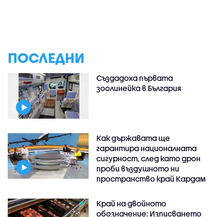
ПОСЛЕДНИ
Създадоха първата
зоолинейка в България
Как държавата ще
гарантира националната
сигурност, след като дрон
проби въздушното ни
пространство край Кардам
Край на двойното
обозначение: Изписването