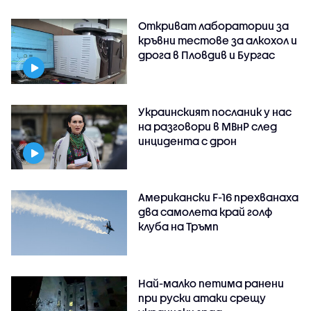
Откриват лаборатории за
кръвни тестове за алкохол и
дрога в Пловдив и Бургас
Украинският посланик у нас
на разговори в МВнР след
инцидента с дрон
Американски F-16 прехванаха
два самолета край голф
клуба на Тръмп
Най-малко петима ранени
при руски атаки срещу