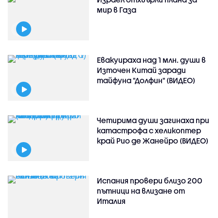
мир в Газа
Евакуираха над 1 млн. души в
Източен Китай заради
тайфуна "Долфин" (ВИДЕО)
Четирима души загинаха при
катастрофа с хеликоптер
край Рио де Жанейро (ВИДЕО)
Испания провери близо 200
пътници на влизане от
Италия