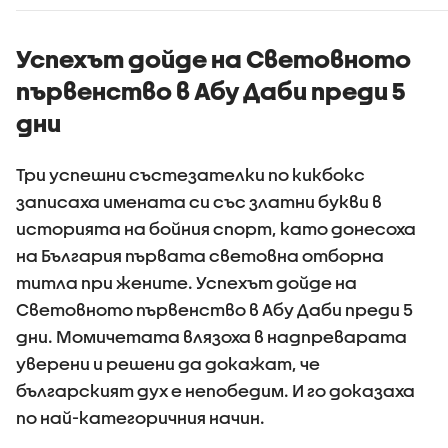
въздушното ни
пространство
край Кардам
Успехът дойде на Световното
първенство в Абу Даби преди 5
дни
Три успешни състезателки по кикбокс
записаха имената си със златни букви в
историята на бойния спорт, като донесоха
на България първата световна отборна
титла при жените. Успехът дойде на
Световното първенство в Абу Даби преди 5
дни. Момичетата влязоха в надпреварата
уверени и решени да докажат, че
българският дух е непобедим. И го доказаха
по най-категоричния начин.