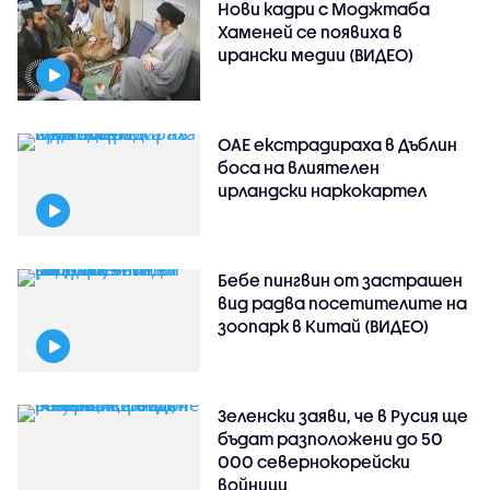
Нови кадри с Моджтаба
Хаменей се появиха в
ирански медии (ВИДЕО)
ОАЕ екстрадираха в Дъблин
боса на влиятелен
ирландски наркокартел
Бебе пингвин от застрашен
вид радва посетителите на
зоопарк в Китай (ВИДЕО)
Зеленски заяви, че в Русия ще
бъдат разположени до 50
000 севернокорейски
войници