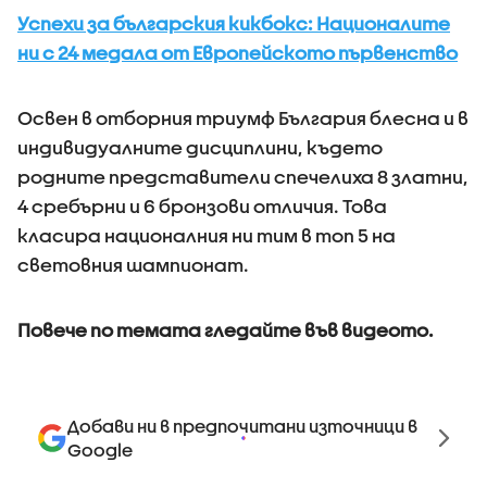
Успехи за българския кикбокс: Националите
ни с 24 медала от Европейското първенство
Освен в отборния триумф България блесна и в
индивидуалните дисциплини, където
родните представители спечелиха 8 златни,
4 сребърни и 6 бронзови отличия. Това
класира националния ни тим в топ 5 на
световния шампионат.
Повече по темата гледайте във видеото.
Добави ни в предпочитани източници в
Google