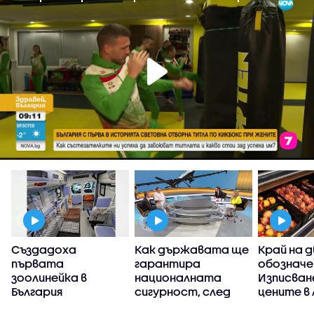
Създадоха
Как държавата ще
Край на 
първата
гарантира
обозначе
зоолинейка в
националната
Изписван
България
сигурност, след
цените в 
като дрон проби
не е зад