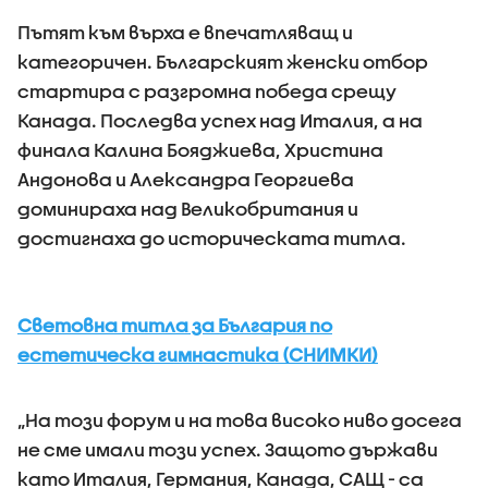
Пътят към върха е впечатляващ и
категоричен. Българският женски отбор
стартира с разгромна победа срещу
Канада. Последва успех над Италия, а на
финала Калина Бояджиева, Христина
Андонова и Александра Георгиева
доминираха над Великобритания и
достигнаха до историческата титла.
Световна титла за България по
естетическа гимнастика (СНИМКИ)
„На този форум и на това високо ниво досега
не сме имали този успех. Защото държави
като Италия, Германия, Канада, САЩ - са