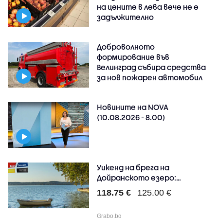
на цените в лева вече не е
задължително
Доброволното
формирование във
Велинград събира средства
за нов пожарен автомобил
Новините на NOVA
(10.08.2026 - 8.00)
Уикенд на брега на
Дойранското езеро:
Нощувк..
118.75 €
125.00 €
Grabo.bg