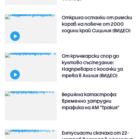
Откриха останки от римски
кораб на повече от 2000
години край Сицилия (ВИДЕО)
От кръчмарски спор до
култово състезание:
Надпревара с косачки за
трева в Англия (ВИДЕО)
Верижна катастрофа
временно затрудни
трафика на АМ "Тракия"
Ентусиасти скачаха от 22-