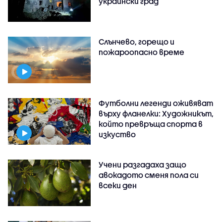
украински град
Слънчево, горещо и
пожароопасно време
Футболни легенди оживяват
върху фланелки: Художникът,
който превръща спорта в
изкуство
Учени разгадаха защо
авокадото сменя пола си
всеки ден