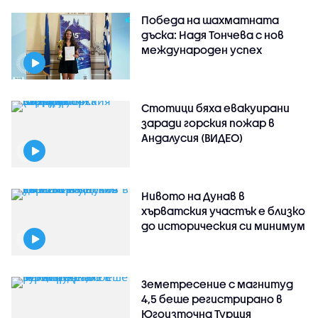
Победа на шахматната
дъска: Надя Тончева с нов
международен успех
Стотици бяха евакуирани
заради горския пожар в
Андалусия (ВИДЕО)
Нивото на Дунав в
хърватския участък е близко
до историческия си минимум
Земетресение с магнитуд
4,5 беше регистрирано в
Югоизточна Турция