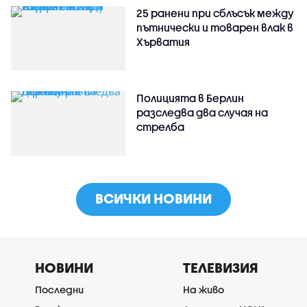
25 ранени при сблъсък между
пътнически и товарен влак в
Хърватия
Полицията в Берлин
разследва два случая на
стрелба
ВСИЧКИ НОВИНИ
НОВИНИ
ТЕЛЕВИЗИЯ
Последни
На живо