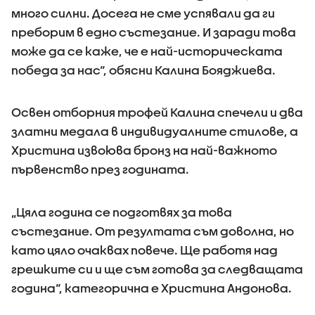
много силни. Досега не сме успявали да ги
преборим в едно състезание. И заради това
може да се каже, че е най-историческата
победа за нас“, обясни Калина Бояджиева.
Освен отборния трофей Калина спечели и два
златни медала в индивидуалните стилове, а
Христина извоюва бронз на най-важното
първенство през годината.
„Цяла година се подготвях за това
състезание. От резултата съм доволна, но
като цяло очаквах повече. Ще работя над
грешките си и ще съм готова за следващата
година“, категорична е Христина Андонова.