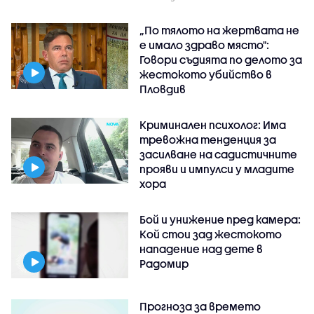
„По тялото на жертвата не
е имало здраво място":
Говори съдията по делото за
жестокото убийство в
Пловдив
Криминален психолог: Има
тревожна тенденция за
засилване на садистичните
прояви и импулси у младите
хора
Бой и унижение пред камера:
Кой стои зад жестокото
нападение над дете в
Радомир
Прогноза за времето