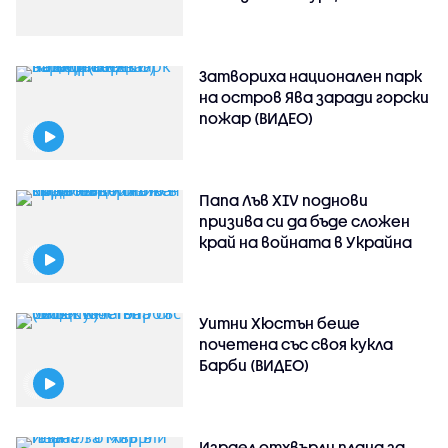
Затвориха национален парк
на остров Ява заради горски
пожар (ВИДЕО)
Папа Лъв XIV поднови
призива си да бъде сложен
край на войната в Украйна
Уитни Хюстън беше
почетена със своя кукла
Барби (ВИДЕО)
Израел отхвърли плана за