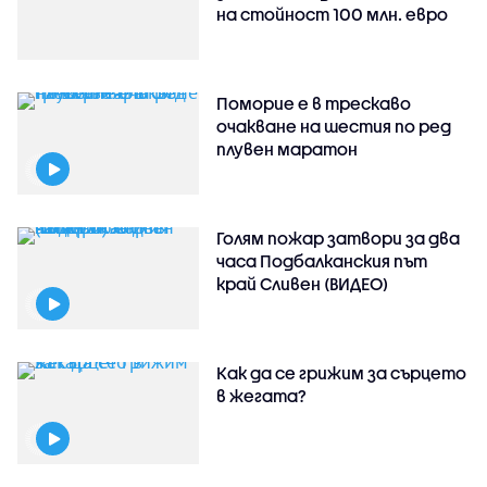
на стойност 100 млн. евро
Поморие е в трескаво
очакване на шестия по ред
плувен маратон
Голям пожар затвори за два
часа Подбалканския път
край Сливен (ВИДЕО)
Как да се грижим за сърцето
в жегата?