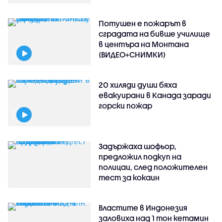
Потушен е пожарът в
сградата на бивше училище
в центъра на Монтана
(ВИДЕО+СНИМКИ)
20 хиляди души бяха
евакуирани в Канада заради
горски пожар
Задържаха шофьор,
предложил подкуп на
полицаи, след положителен
тест за кокаин
Властите в Индонезия
заловиха над 1 тон кетамин