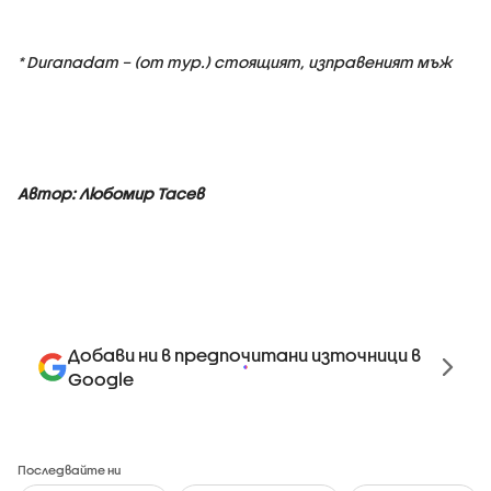
* Duranadam – (от тур.) стоящият, изправеният мъж
Автор: Любомир Тасев
Добави ни в предпочитани източници в
Google
Последвайте ни