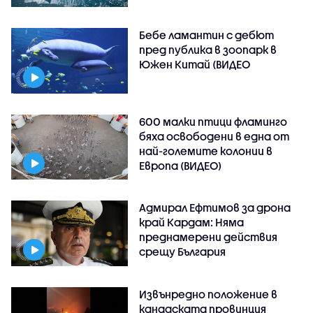
Бебе ламантин с дебют
пред публика в зоопарк в
Южен Китай (ВИДЕО
600 малки птици фламинго
бяха освободени в една от
най-големите колонии в
Европа (ВИДЕО)
Адмирал Ефтимов за дрона
край Кардам: Няма
преднамерени действия
срещу България
Извънредно положение в
канадската провинция