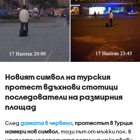
Новият символ на турския
протест вдъхнови стотици
последователи на размирния
площад
След
дамата в червено
,
протестът в Турция
намери нов символ
, този път от мъжки пол. В
началото на поредната седмица на кървави