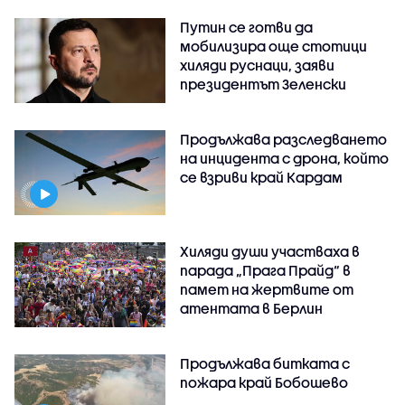
Путин се готви да
мобилизира още стотици
хиляди руснаци, заяви
президентът Зеленски
Продължава разследването
на инцидента с дрона, който
се взриви край Кардам
Хиляди души участваха в
парада „Прага Прайд“ в
памет на жертвите от
атентата в Берлин
Продължава битката с
пожара край Бобошево