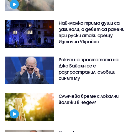
Най-малко трима души са
загинали, а девет са ранени
при руски атаки срещу
Източна Украйна
Ракът на простатата на
Джо Байдън се е
разпространил, съобщи
синът му
Слънчево време с локални
валежи в неделя