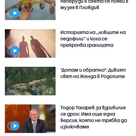
пеперуди в света се появи в
музея в Пловдив
Историята на „ловците на
педофили” и кога се
прекрачва границата
"Дотам и обратно": Дивият
свят на Женда в Родопите
Тодор Тагарев за взривилия
се дрон: Има още една
версия, която не трябва да
изключваме