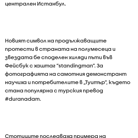
централен Истанбул.
Новият символ на продължаващите
протести в страната на полумесеца и
звездата бе споделен хиляди пъти във
Фейсбук с хаштаг “standingman”. За
фотографията на самотния демонстрант
научиха и потребителите в „Туитър”, където
стана популярна с турския превод
#duranadam.
Стотиците последваха примера на