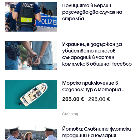
Полицията в Берлин
разследва два случая на
стрелба
Украинец е задържан за
убийството на негов
сънародник в частен
комплекс в община Несебър
Морско приключение в
Созопол: Тур с моторна ..
265.00 €
295.00 €
Grabo.bg
Йотова: Славните флотски
традиции на България