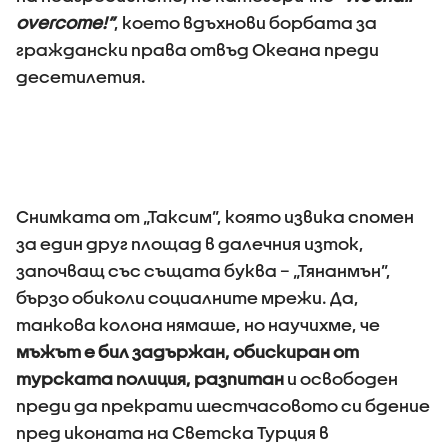
overcome!”
, което вдъхнови борбата за
граждански права отвъд Океана преди
десетилетия.
Снимката от „Таксим”, която извика спомен
за един друг площад в далечния изток,
започващ със същата буква – „Тянанмън”,
бързо обиколи социалните мрежи. Да,
танкова колона нямаше, но научихме, че
мъжът е бил задържан, обискиран от
турската полиция, разпитан
и освободен
преди да прекрати шестчасовото си бдение
пред иконата на Светска Турция в