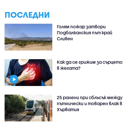
ПОСЛЕДНИ
Голям пожар затвори
Подбалканския път край
Сливен
Как да се грижим за сърцето
в жегата?
25 ранени при сблъсък между
пътнически и товарен влак в
Хърватия