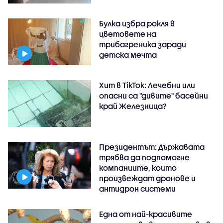
Булка избра рокля в
цветовете на
трибагреника заради
детска мечта
Хит в TikTok: Лечебни или
опасни са "дивите" басейни
край Железница?
Президентът: Държавата
трябва да подпомогне
компаниите, които
произвеждат дронове и
антидрон системи
Една от най-красивите