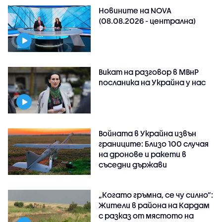
Новините на NOVA
(08.08.2026 - централна)
Викат на разговор в МВнР
посланика на Украйна у нас
Войната в Украйна извън
границите: Близо 100 случая
на дронове и ракети в
съседни държави
„Когато гръмна, се чу силно“:
Жители в района на Кардам
с разказ от мястото на