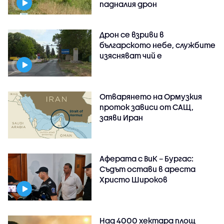
падналия дрон
Дрон се взриви в
българското небе, службите
изясняват чий е
Отварянето на Ормузкия
проток зависи от САЩ,
заяви Иран
Аферата с ВиК – Бургас:
Съдът остави в ареста
Христо Широков
Над 4000 хектара площ