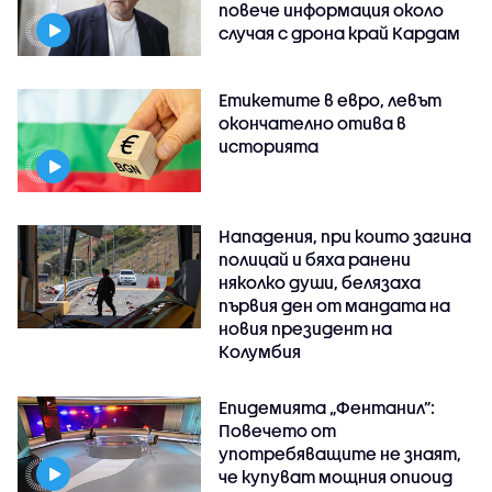
повече информация около
случая с дрона край Кардам
Етикетите в евро, левът
окончателно отива в
историята
Нападения, при които загина
полицай и бяха ранени
няколко души, белязаха
първия ден от мандата на
новия президент на
Колумбия
Епидемията „Фентанил”:
Повечето от
употребяващите не знаят,
че купуват мощния опиоид