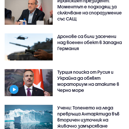
Иранският президент:
Моментът е подходящ за
сключване на споразумение
със САЩ
Дронове са били засечени
над военен обект в Западна
Германия
Турция поиска от Русия и
Украйна да обявят
мораториум на атаките в
Черно море
Учени: Топенето на леда
превръща Антарктида във
вторичен източник на
живачно замърсяване