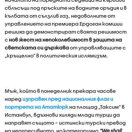
сблъсъци под пръските на водните оръдия и в
кълбата от сълзлив газ, недоволните от
управлението на премиера Ердоган комшии
решиха да демонстрират своята решимост
с
нов жест на непоколебимост в защита на
светската си държава
от управляващите с
„кръщелно” в политическия ислямизъм.
Мъж, който в понеделник прекара часове
наред
изправен пред националния флаг и
портрета на Ататюрк
на площад „Таксим” в
Истанбул, вдъхнови хиляди млади турци да
направят същото – истински турски превод
на неагресивното, но категорично
“We shall