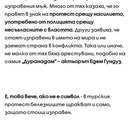
изправения мъж. Много от тях казаха, че го
правят в знак на
протест срещу насилието,
употребено от полицията срещу
несъгласните с властта
. Други заявиха, че
стоят изправени в името на мира и не
заемат страна в конфликта. Така или иначе,
не малко от тях бяха арестувани, подобно на
самия
„Дуранадам” – актьорът Едем Гундуз
.
Е, това вече, ако не е символ
- в турския
протест белезниците щракват и само,
защото стоиш изправен.