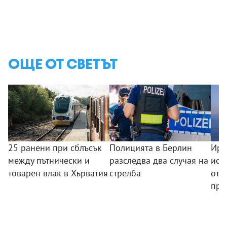
ОЩЕ ОТ СВЕТЪТ
25 ранени при сблъсък
Полицията в Берлин
Ира
между пътнически и
разследва два случая на
иск
товарен влак в Хърватия
стрелба
отв
про