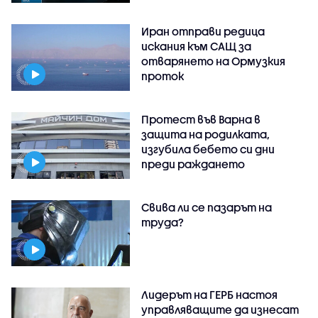
Иран отправи редица
искания към САЩ за
отварянето на Ормузкия
проток
Протест във Варна в
защита на родилката,
изгубила бебето си дни
преди раждането
Свива ли се пазарът на
труда?
Лидерът на ГЕРБ настоя
управляващите да изнесат