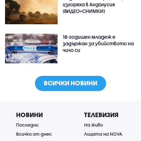
изгоряха в Андалусия
(ВИДЕО+СНИМКИ)
18-годишен младеж е
задържан за убийството на
чичо си
ВСИЧКИ НОВИНИ
НОВИНИ
ТЕЛЕВИЗИЯ
Последни
На живо
Всичко от днес
Лицата на NOVA