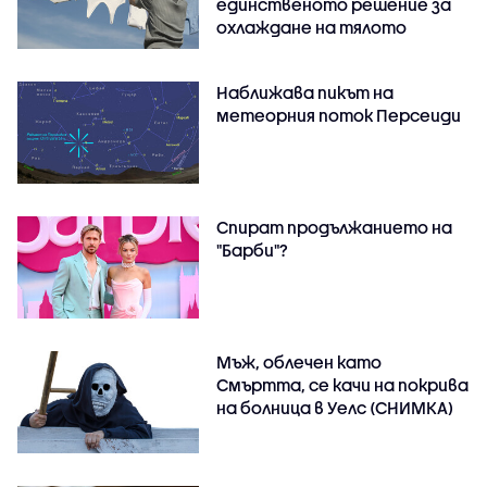
единственото решение за
охлаждане на тялото
Наближава пикът на
метеорния поток Персеиди
Спират продължанието на
"Барби"?
Мъж, облечен като
Смъртта, се качи на покрива
на болница в Уелс (СНИМКА)