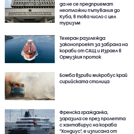
да не се предприемат
неотложни пътувания до
Куба, в това число с цел
туризъм
Техеран разглежда
законопроект за забрана на
кораби от САЩ и Израел в
Ормузкия проток
Бомба взриви микробус край
сирийската столица
Френска гражданка,
заразила се през пролетта
с хантавирус на кораба
"Хондиус", е изписана от