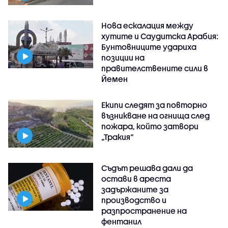
Нова ескалация между
хутите и Саудитска Арабия:
Бунтовниците удариха
позиции на
правителствените сили в
Йемен
Екипи следят за повторно
възникване на огнища след
пожара, който затвори
„Тракия“
Съдът решава дали да
остави в ареста
задържаните за
производство и
разпространение на
фентанил