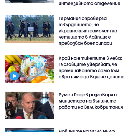
интензивното отделение
Германия опроверга
твърдението, че
украинският самолет на
летището в Лайпциг е
превозвал боеприпаси
Край на етикетите в лева:
Търговците уверяват, че
преминаването само към
евро няма да вдигне цените
Румен Радев разговаря с
министъра на външните
работи на Великобритания
Новините на NOVA NEWS