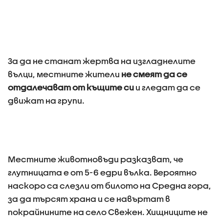
За да не станат жертва на изгладнелите
вълци, местните жители
не смеят да се
отдалечават от къщите си
и гледат да се
движат на групи.
Местните животновъди разказват, че
глутницата е от 5-6 едри вълка. Вероятно
наскоро са слезли от билото на Средна гора,
за да търсят храна и се навъртат в
покрайнините на село Свежен. Хищниците не