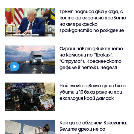
Тръмп подписа два указа, с
които да ограничи правото
на американско
гражданство по рождение
Ограничават движението
на камиони по "Тракия",
"Струма" и Кресненското
дефиле в петък и неделя
Най-малко двама души бяха
убити и 13 бяха ранени при
експлозия край Дамаск
Как да се облечем в жегата:
Белите дрехи не са