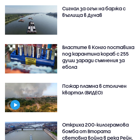
Сигнал за огън на баржа с
въглища в Дунав
Властите в Конго поставиха
под карантина кораб с 255
души заради съмнения за
ебола
Пожар пламна в столичен
квартал (ВИДЕО)
Откриха 200-килограмова
бомба от Втората
световна война в река Рейн,