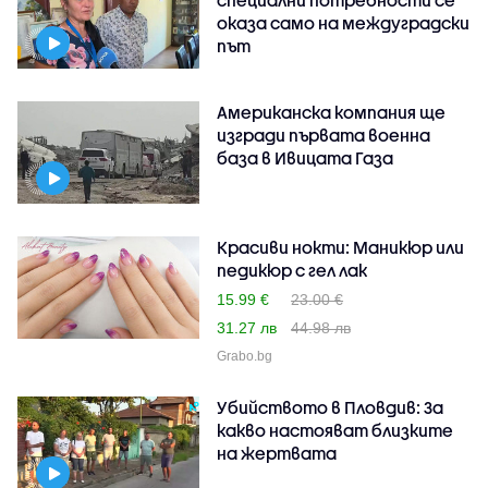
оказа само на междуградски
път
Американска компания ще
изгради първата военна
база в Ивицата Газа
Красиви нокти: Маникюр или
педикюр с гел лак
15.99 €
23.00 €
31.27 лв
44.98 лв
Grabo.bg
Убийството в Пловдив: За
какво настояват близките
на жертвата