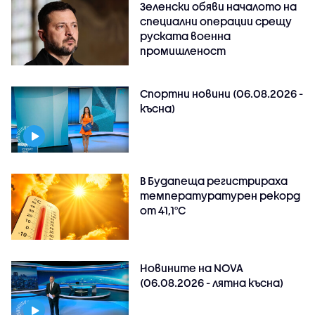
Зеленски обяви началото на
специални операции срещу
руската военна
промишленост
Спортни новини (06.08.2026 -
късна)
В Будапеща регистрираха
температуратурен рекорд
от 41,1°C
Новините на NOVA
(06.08.2026 - лятна късна)