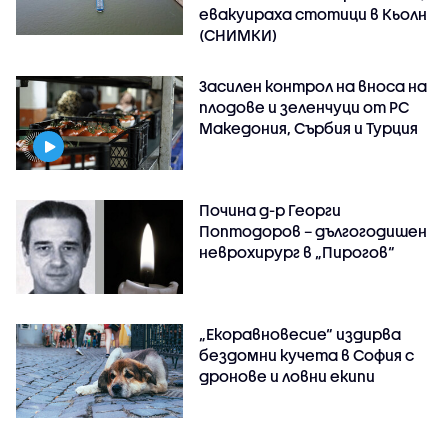
евакуираха стотици в Кьолн
(СНИМКИ)
Засилен контрол на вноса на
плодове и зеленчуци от РС
Македония, Сърбия и Турция
Почина д-р Георги
Поптодоров – дългогодишен
неврохирург в „Пирогов“
„Екоравновесие“ издирва
бездомни кучета в София с
дронове и ловни екипи