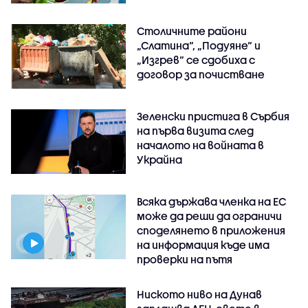
Столичните райони
„Слатина“, „Подуяне“ и
„Изгрев“ се сдобиха с
договор за почистване
Зеленски пристига в Сърбия
на първа визита след
началото на войната в
Украйна
Всяка държава членка на ЕС
може да реши да ограничи
споделянето в приложения
на информация къде има
проверки на пътя
Ниското ниво на Дунав