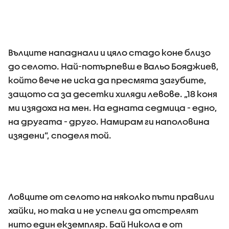
Вълците нападнали и цяло стадо коне близо
до селото. Най-потърпевш е Вальо Бояджиев,
който вече не иска да пресмята загубите,
защото са за десетки хиляди левове. „18 коня
ми изядоха на мен. На едната седмица - едно,
на другата - друго. Намирам ги наполовина
изядени”, споделя той.
Ловците от селото на няколко пъти правили
хайки, но така и не успели да отстрелят
нито един екземпляр. Бай Никола е от