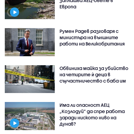
заплашва АЕЦ-овете в
Европа
Румен Радев разговаря с
министъра на външните
работи на Великобритания
Обвиниха майка за убийство
на четирите ѝ деца в
съучастничество с баба им
Има ли опасност АЕЦ
„Козлодуй” да спре работа
заради ниското ниво на
Дунав?