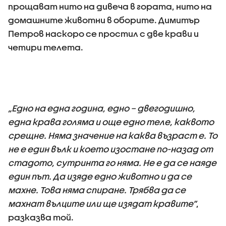
прощават нито на дивеча в гората, нито на
домашните животни в оборите. Димитър
Петров наскоро се простил с две крави и
четири телета.
„Едно на една година, едно – двегодишно,
една крава голяма и още едно теле, каквото
срещне. Няма значение на каква възраст е. То
не е един вълк и което изостане по-назад от
стадото, сутринта го няма. Не е да се наяде
един път. Да изяде едно животно и да се
махне. Това няма спиране. Трябва да се
махнат вълците или ще изядат кравите”
,
разказва той.