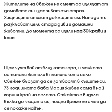
Жителите на Свежен не смеят да излязат от
домовете си и заспиват със страх.
Хищниците стигат до къщите им. Нападат и
разкъсват цели стада диви и домашни
животни. До момента са изяли
над 30 крави и
коне
.
Щом чуят вой от близката гора, и малкото
останали жители в планинското село
Свежен бързат да се затворят в къщите си.
73-годишната баба Мария живее сама в най-
горния край на селото. Откакто е видяла
вълка до къщата си, нощно време не смее да
се покаже навън.