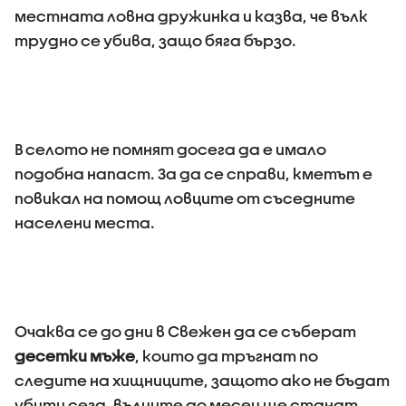
местната ловна дружинка и казва, че вълк
трудно се убива, защо бяга бързо.
В селото не помнят досега да е имало
подобна напаст. За да се справи, кметът е
повикал на помощ ловците от съседните
населени места.
Очаква се до дни в Свежен да се съберат
десетки мъже
, които да тръгнат по
следите на хищниците, защото ако не бъдат
убити сега, вълците до месец ще станат