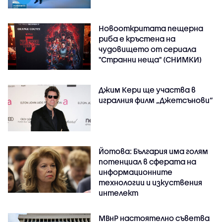
Новооткритата пещерна
риба е кръстена на
чудовището от сериала
"Странни неща" (СНИМКИ)
Джим Кери ще участва в
игралния филм „Джетсънови“
Йотова: България има голям
потенциал в сферата на
информационните
технологии и изкуствения
интелект
МВнР настоятелно съветва