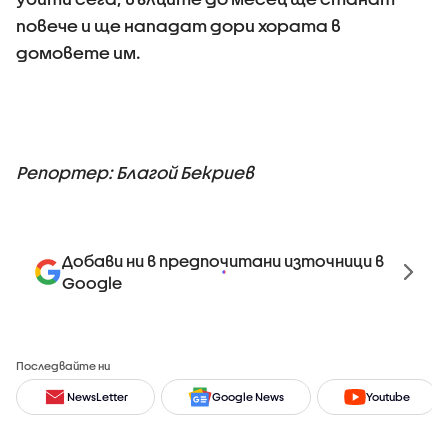
повече и ще нападат дори хората в
домовете им.
Репортер: Благой Бекриев
Добави ни в предпочитани източници в
Google
Последвайте ни
NewsLetter
Google News
Youtube