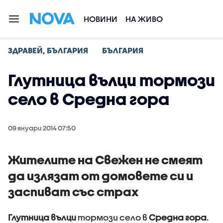
НОВИНИ
НА ЖИВО
ЗДРАВЕЙ, БЪЛГАРИЯ
БЪЛГАРИЯ
Глутница вълци тормози
село в Средна гора
09 януари 2014 07:50
Жителите на Свежен не смеят
да излязат от домовете си и
заспиват със страх
Глутница вълци
тормози село в
Средна гора
.