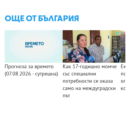
ОЩЕ ОТ БЪЛГАРИЯ
Прогноза за времето
Как 17-годишно момче
Еки
(07.08.2026 - сутрешна)
със специални
пов
потребности се оказа
огн
само на междуградски
кой
път