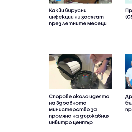
Какви вирусни
Пр
инфекции ни засягат
(0
през летните месеци
Спорове около идеята
Др
на Здравното
бъ
министерство за
пр
промяна на държавния
инвитро център