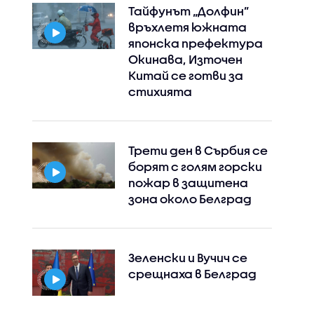
Тайфунът „Долфин”
връхлетя южната
японска префектура
Окинава, Източен
Китай се готви за
стихията
Трети ден в Сърбия се
борят с голям горски
пожар в защитена
зона около Белград
Зеленски и Вучич се
срещнаха в Белград