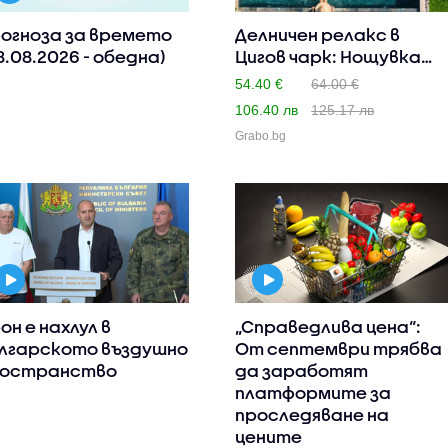
огноза за времето
Делничен релакс в
8.08.2026 - обедна)
Цигов чарк: Нощувка
със за..
54.40 €
64.00 €
106.40 лв
125.17 лв
Grabo.bg
он е нахлул в
„Справедлива цена“:
лгарското въздушно
От септември трябва
остранство
да заработят
платформите за
проследяване на
цените