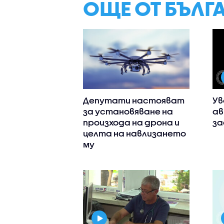
ОЩЕ ОТ БЪЛГ
Депутати настояват
Ув
за установяване на
ав
произхода на дрона и
за
целта на навлизането
му