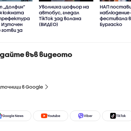
т „Долфин”
Уволниха шофьор на
НАП постави
я южната
автобус, гледал
наблюдение 
 префектура
TikTok зад волана
фестивала 
, Източен
(ВИДЕО)
Бургаско
 готви за
а
едайте във видеото
зточници в Google
Google News
Youtube
Viber
TikTok