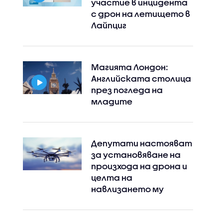
участие в инцидента
с дрон на летището в
Лайпциг
Магията Лондон:
Английската столица
през погледа на
младите
Депутати настояват
за установяване на
произхода на дрона и
целта на
навлизането му