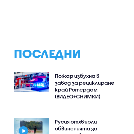
 под
Най-застрашени от
Хилядолетия по
два
западнонилска
водата: Какви
в
треска са хората
находки продъл
над 60 години и тези с
да ни разкрива 
имунен дефицит
Дунав
ПОСЛЕДНИ
Пожар избухна в
завод за рециклиране
край Ротердам
(ВИДЕО+СНИМКИ)
Instagram
Facebook
Русия отхвърли
обвиненията за