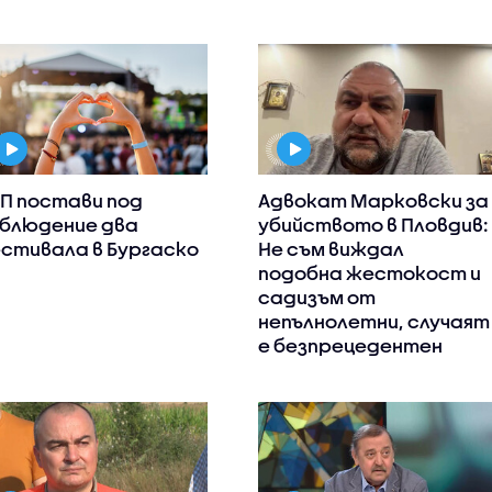
П постави под
Адвокат Марковски за
блюдение два
убийството в Пловдив:
стивала в Бургаско
Не съм виждал
подобна жестокост и
садизъм от
непълнолетни, случаят
е безпрецедентен