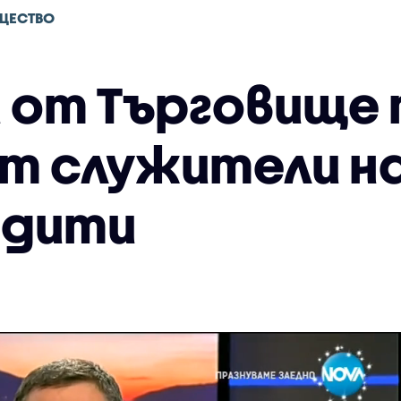
ЩЕСТВО
 от Търговище 
от служители н
едити