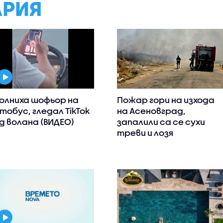
АРИЯ
олниха шофьор на
Пожар гори на изхода
тобус, гледал TikTok
на Асеновград,
д волана (ВИДЕО)
запалили са се сухи
треви и лозя