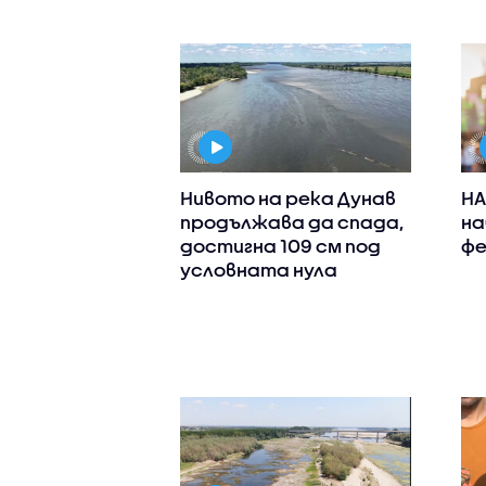
Нивото на река Дунав
НА
продължава да спада,
на
достигна 109 см под
фе
условната нула