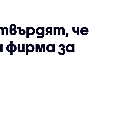
твърдят, че
а фирма за