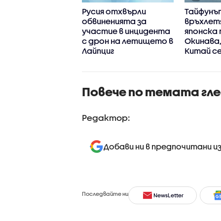
иха ловния сезон
Русия отхвърли
Тайфунъ
релетен дивеч
обвиненията за
връхлет
участие в инцидента
японска
с дрон на летището в
Окинава
Лайпциг
Китай се
стихият
Повече по темата гл
Редактор:
Добави ни в предпочитани и
Последвайте ни
NewsLetter