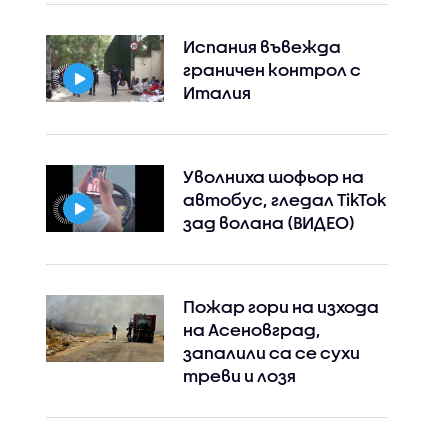
Испания въвежда
граничен контрол с
Италия
Уволниха шофьор на
автобус, гледал TikTok
зад волана (ВИДЕО)
Пожар гори на изхода
на Асеновград,
запалили са се сухи
треви и лозя