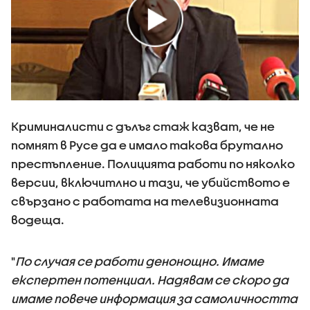
Криминалисти с дълъг стаж казват, че не
помнят в Русе да е имало такова брутално
престъпление. Полицията работи по няколко
версии, включитлно и тази, че убийството е
свързано с работата на телевизионната
водеща.
"
По случая се работи денонощно. Имаме
експертен потенциал. Надявам се скоро да
имаме повече информация за самоличността