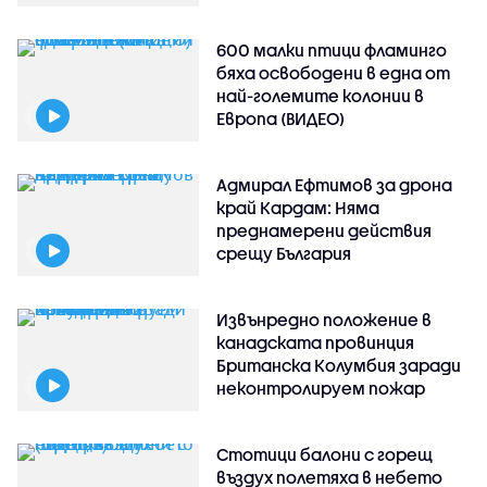
600 малки птици фламинго
бяха освободени в една от
най-големите колонии в
Европа (ВИДЕО)
Адмирал Ефтимов за дрона
край Кардам: Няма
преднамерени действия
срещу България
Извънредно положение в
канадската провинция
Британска Колумбия заради
неконтролируем пожар
Стотици балони с горещ
въздух полетяха в небето