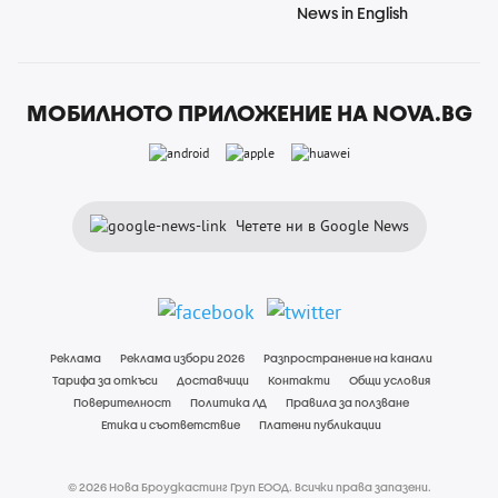
News in English
МОБИЛНОТО ПРИЛОЖЕНИЕ НА NOVA.BG
Четете ни в Google News
Реклама
Реклама избори 2026
Разпространение на канали
Тарифа за откъси
Доставчици
Контакти
Общи условия
Поверителност
Политика ЛД
Правила за ползване
Етика и съответствие
Платени публикации
© 2026 Нова Броудкастинг Груп ЕООД. Всички права запазени.