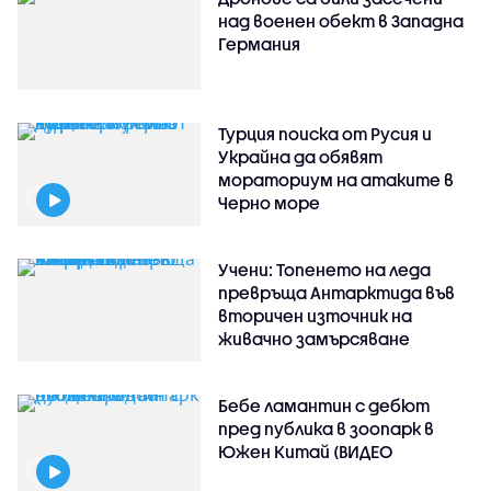
над военен обект в Западна
Германия
Турция поиска от Русия и
Украйна да обявят
мораториум на атаките в
Черно море
Учени: Топенето на леда
превръща Антарктида във
вторичен източник на
живачно замърсяване
Бебе ламантин с дебют
пред публика в зоопарк в
Южен Китай (ВИДЕО