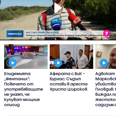
Епидемията
Аферата с ВиК –
Адвокат
П
„Фентанил”:
Бургас: Съдът
Марковск
Повечето от
остави в ареста
убийство
употребяващите
Христо Широков
Пловдив: 
не знаят, че
виждал п
купуват мощния
жестоко
опиоид
садизъм 
непълнол
случаят 