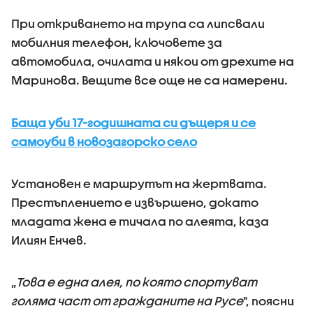
При откриването на трупа са липсвали
мобилния телефон, ключовете за
автомобила, очилата и някои от дрехите на
Маринова. Вещите все още не са намерени.
Баща уби 17-годишната си дъщеря и се
самоуби в новозагорско село
Установен е маршрутът на жертвата.
Престъплението е извършено, докато
младата жена е тичала по алеята, каза
Илиян Енчев.
„
Това е една алея, по която спортуват
голяма част от гражданите на Русе
", поясни