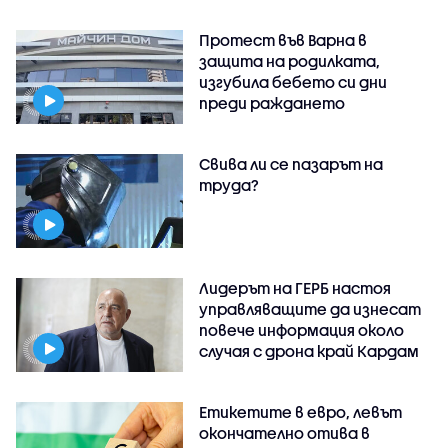
Протест във Варна в
защита на родилката,
изгубила бебето си дни
преди раждането
Свива ли се пазарът на
труда?
Лидерът на ГЕРБ настоя
управляващите да изнесат
повече информация около
случая с дрона край Кардам
Етикетите в евро, левът
окончателно отива в