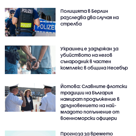
Полицията в Берлин
разследва два случая на
стрелба
Украинец е задържан за
убийството на негов
сънародник в частен
комплекс в община Несебър
Йотова: Славните флотски
традиции на България
намират продължение в
дръзновението на най-
младото попълнение от
военноморски офицери
Прогноза за времето