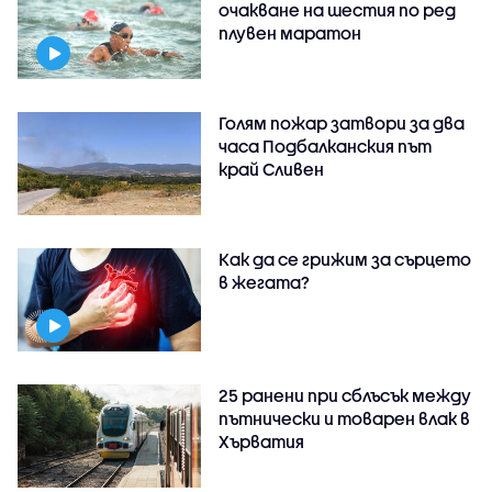
очакване на шестия по ред
плувен маратон
Голям пожар затвори за два
часа Подбалканския път
край Сливен
Как да се грижим за сърцето
в жегата?
25 ранени при сблъсък между
пътнически и товарен влак в
Хърватия