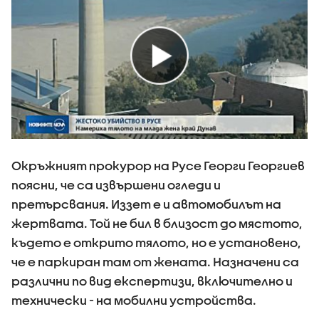
Окръжният прокурор на Русе Георги Георгиев
поясни, че са извършени огледи и
претърсвания. Иззет е и автомобилът на
жертвата. Той не бил в близост до мястото,
където е открито тялото, но е установено,
че е паркиран там от жената. Назначени са
различни по вид експертизи, включително и
технически - на мобилни устройства.