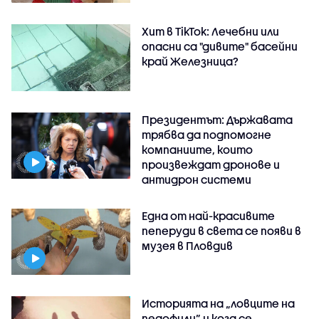
Хит в TikTok: Лечебни или
опасни са "дивите" басейни
край Железница?
Президентът: Държавата
трябва да подпомогне
компаниите, които
произвеждат дронове и
антидрон системи
Една от най-красивите
пеперуди в света се появи в
музея в Пловдив
Историята на „ловците на
педофили” и кога се