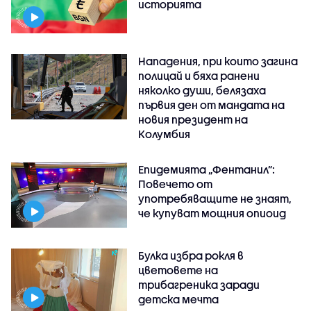
историята
Нападения, при които загина
полицай и бяха ранени
няколко души, белязаха
първия ден от мандата на
новия президент на
Колумбия
Епидемията „Фентанил”:
Повечето от
употребяващите не знаят,
че купуват мощния опиоид
Булка избра рокля в
цветовете на
трибагреника заради
детска мечта