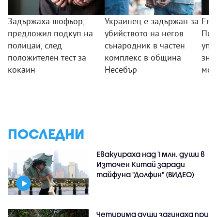
Задържаха шофьор,
Украинец е задържан за
Епи
предложил подкуп на
убийството на негов
Пов
полицаи, след
сънародник в частен
упо
положителен тест за
комплекс в община
зная
кокаин
Несебър
мощ
ПОСЛЕДНИ
Евакуираха над 1 млн. души в
Източен Китай заради
тайфуна "Долфин" (ВИДЕО)
Четирима души загинаха при