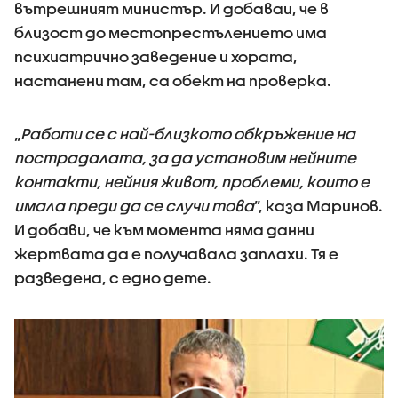
вътрешният министър. И добаваи, че в
близост до местопрестълението има
психиатрично заведение и хората,
настанени там, са обект на проверка.
„
Работи се с най-близкото обкръжение на
пострадалата, за да установим нейните
контакти, нейния живот, проблеми, които е
имала преди да се случи това
”, каза Маринов.
И добави, че към момента няма данни
жертвата да е получавала заплахи. Тя е
разведена, с едно дете.