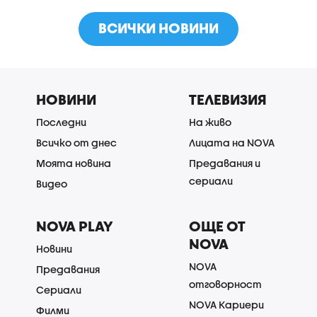
ВСИЧКИ НОВИНИ
НОВИНИ
ТЕЛЕВИЗИЯ
Последни
На живо
Всичко от днес
Лицата на NOVA
Моята новина
Предавания и
сериали
Видео
NOVA PLAY
ОЩЕ ОТ
NOVA
Новини
NOVA
Предавания
отговорност
Сериали
NOVA Кариери
Филми