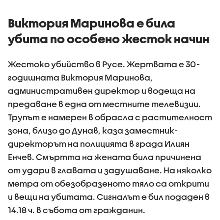
безпрец
Виктория Маринова е била
убита по особено жесток начин
Жестоко убийство в Русе. Жертвата е 30-
годишната Виктория Маринова,
административен директор и водеща на
предаване в една от местните телевизии.
Трупът е намерен в обрасла с растителност
зона, близо до Дунав, каза заместник-
директорът на полицията в града Илиян
Енчев. Смъртта на жената била причинена
от удари в главата и задушаване. На няколко
метра от обезобразеното тяло са открити
и вещи на убитата. Сигналът е бил подаден в
14.18 ч. в събота от гражданин.