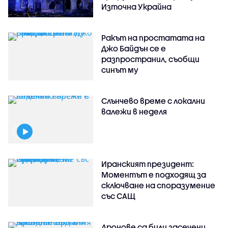
Източна Украйна
Ракът на простатата на
Джо Байдън се е
разпространил, съобщи
синът му
Слънчево време с локални
валежи в неделя
Иранският президент:
Моментът е подходящ за
сключване на споразумение
със САЩ
Дронове са били засечени