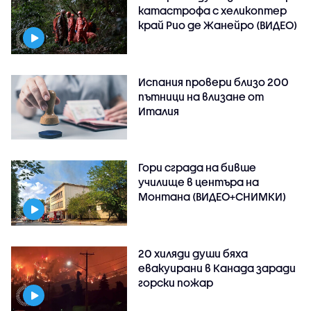
катастрофа с хеликоптер
край Рио де Жанейро (ВИДЕО)
Испания провери близо 200
пътници на влизане от
Италия
Гори сграда на бивше
училище в центъра на
Монтана (ВИДЕО+СНИМКИ)
20 хиляди души бяха
евакуирани в Канада заради
горски пожар