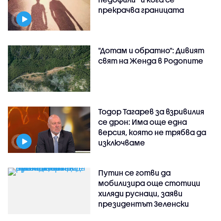
прекрачва границата
"Дотам и обратно": Дивият
свят на Женда в Родопите
Тодор Тагарев за взривилия
се дрон: Има още една
версия, която не трябва да
изключваме
Путин се готви да
мобилизира още стотици
хиляди руснаци, заяви
президентът Зеленски