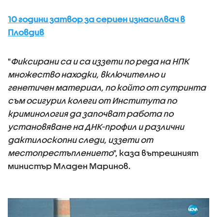
10 години затвор за сериен изнасилвач в
Пловдив
"
Фиксирани са и са иззети по реда на НПК
множество находки, включително и
генетичен материал, по който от сутринта
съм осигурил колеги от Института по
криминология да започват работа по
установяване на ДНК-профил и различни
дактилоскопни следи, иззети от
местопрестъплението
", каза вътрешният
министър Младен Маринов.