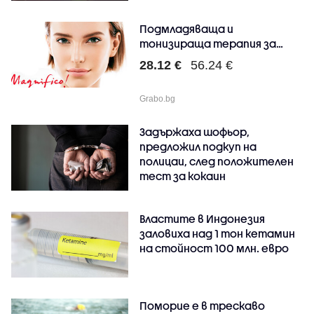
Подмладяваща и
тонизираща терапия за
лице с ..
28.12 €
56.24 €
Grabo.bg
Задържаха шофьор,
предложил подкуп на
полицаи, след положителен
тест за кокаин
Властите в Индонезия
заловиха над 1 тон кетамин
на стойност 100 млн. евро
Поморие е в трескаво