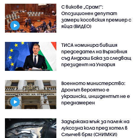
С викове „Срам!“:
Опозиционен депутат
замери косовския премиер с
яйца (ВИДЕО)
ТИСА номинира бившия
председател на Върховния
съд Андраш Бака за следващ
президент на Унгария
Военното министерство:
Дронът вероятно е
украински, инцидентът не е
преднамерен
Задържаха мъж за палеж на
луксозна кола пред хотел в
Слънчев бряг (СНИМКИ)