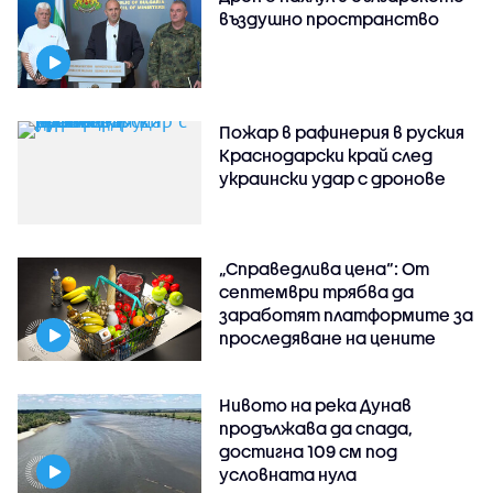
въздушно пространство
Пожар в рафинерия в руския
Краснодарски край след
украински удар с дронове
„Справедлива цена“: От
септември трябва да
заработят платформите за
проследяване на цените
Нивото на река Дунав
продължава да спада,
достигна 109 см под
условната нула