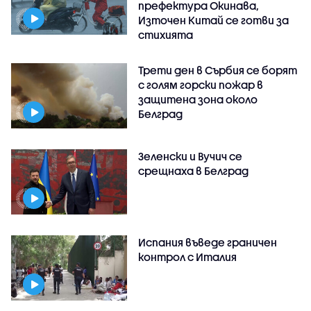
префектура Окинава,
Източен Китай се готви за
стихията
Трети ден в Сърбия се борят
с голям горски пожар в
защитена зона около
Белград
Зеленски и Вучич се
срещнаха в Белград
Испания въведе граничен
контрол с Италия