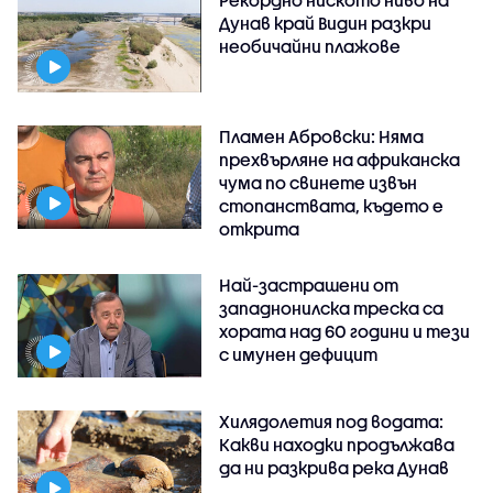
Дунав край Видин разкри
необичайни плажове
Пламен Абровски: Няма
прехвърляне на африканска
чума по свинете извън
стопанствата, където е
открита
Най-застрашени от
западнонилска треска са
хората над 60 години и тези
с имунен дефицит
Хилядолетия под водата:
Какви находки продължава
да ни разкрива река Дунав