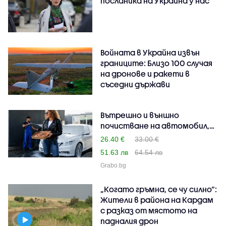
посланика на Украйна у нас
Войната в Украйна извън
границите: Близо 100 случая
на дронове и ракети в
съседни държави
Вътрешно и външно
почистване на автомобил,
п..
26.40 €
33.00 €
51.63 лв
64.54 лв
Grabo.bg
„Когато гръмна, се чу силно“:
Жители в района на Кардам
с разказ от мястото на
падналия дрон