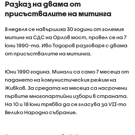
Лайпциг
Китай се 
Разказ на двама от
стихият
присъствалите на митинга
В неделя се навършиха 30 години от големия
митинг на СДС на Орлов мост, провел се на 7
юни 1990-та. Иво Тодоров разговаря с двама
от присъствалите на митинга.
Юни 1990 година. Минали са само 7 месеца от
падането на комунистическия режим на
Живков. За средата на месеца са насрочени
първите многопартийни избори в страната.
На 10 и 18 юни трябва да се гласува за VII-то
Велико Народно събрание.