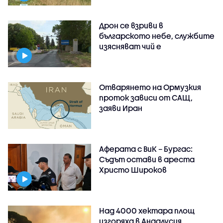
Дрон се взриви в
българското небе, службите
изясняват чий е
Отварянето на Ормузкия
проток зависи от САЩ,
заяви Иран
Аферата с ВиК – Бургас:
Съдът остави в ареста
Христо Широков
Над 4000 хектара площ
изгоряха в Андалусия