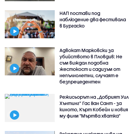
НАП постави под
наблюдение два фестивала
в Бургаско
Адвокат Марковски за
убийството в Пловдив: Не
съм виждал подобна
жестокост и садизъм от
непълнолетни, случаят е
безпрецедентен
Режисьорът на „Добрият Уил
Хънтинг“ Гас Ван Сант - за
киното, Кърт Кобейн и новия
му филм "Мъртва хватка"
Рекордно ниското ниво на