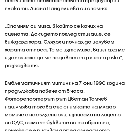
столицата от множеството предизборни
плакати. Лиана Панделиева си спомня:
„Спомням си мига, в който се качих на
сцената. Докъдето поглед стигаше, се
виждаха хора. Слязох и почнах да целувам
хората отпред. Те ме изтеглиха, вдигнаха ме
и започнаха да ме подават от ръка на ръка”,
разказва тя.
Емблематичният митинг на 7 юни 1990 година
продължава повече от 5 часа.
Фоторепортерът рът Цветан Томчев
нашумява тогава със снимката на младо
момиче с насълзени очи, изписало на лицето
си СДС, само че буквите са на обратно,
понеже се е рисувала пред огледалото.