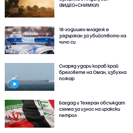
(ВИДЕО+СНИМКИ)
18-годишен младеж е
задържан за убийството на
чичо си
Снаряд удари кораб край
бреговете на Оман, избухна
пожар
Багдад и Техеран обсъждат
схема за износ на иракски
петрол