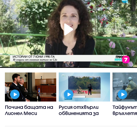
Почина бащата на
Русия отхвърли
Тайфунът
Лионел Меси
обвиненията за
връхлет
участие в
японска
инцидента с дрон
префект
на летището в
Окинава,