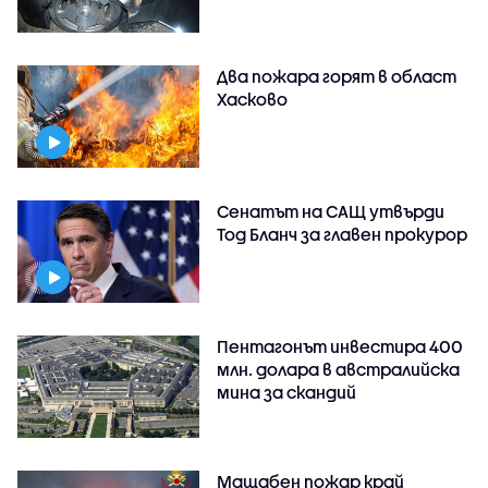
Два пожара горят в област
Хасково
Сенатът на САЩ утвърди
Тод Бланч за главен прокурор
Пентагонът инвестира 400
млн. долара в австралийска
мина за скандий
Мащабен пожар край