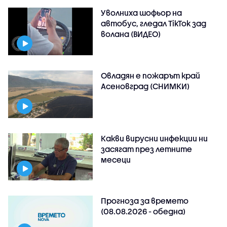
Уволниха шофьор на
автобус, гледал TikTok зад
волана (ВИДЕО)
Овладян е пожарът край
Асеновград (СНИМКИ)
Какви вирусни инфекции ни
засягат през летните
месеци
Прогноза за времето
(08.08.2026 - обедна)