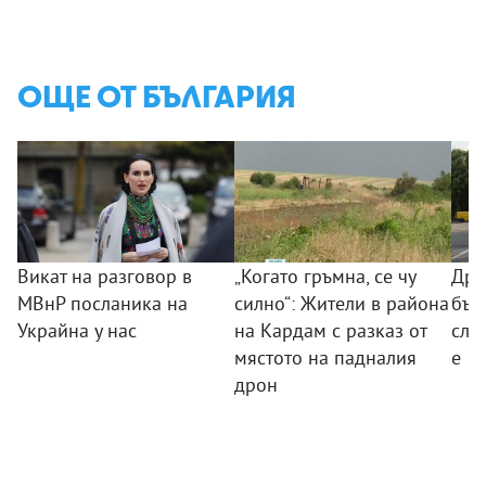
ОЩЕ ОТ БЪЛГАРИЯ
Викат на разговор в
„Когато гръмна, се чу
Дро
МВнР посланика на
силно“: Жители в района
бъл
Украйна у нас
на Кардам с разказ от
слу
мястото на падналия
е
дрон