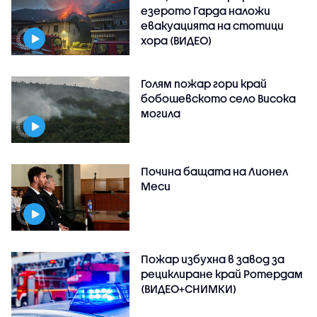
езерото Гарда наложи
евакуацията на стотици
хора (ВИДЕО)
Голям пожар гори край
бобошевското село Висока
могила
Почина бащата на Лионел
Меси
Пожар избухна в завод за
рециклиране край Ротердам
(ВИДЕО+СНИМКИ)