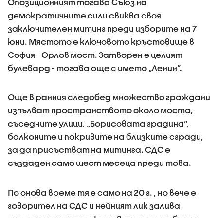
Опозиционният тогава Съюз на
демократичните сили свиква своя
заключителен митинг преди изборите на 7
юни. Мястото е ключовото кръстовище в
София - Орлов мост. Затворен е целият
булевард - тогава още с името „Ленин”.
Още в ранния следобед множество граждани
изпълват пространството около моста,
съседните улици, „Борисовата градина“,
балконите и покривите на близките сгради,
за да присъстват на митинга. СДС е
създаден само шест месеца преди това.
По онова време тя е само на 20 г. , но вече е
говорител на СДС и нейният лик залива