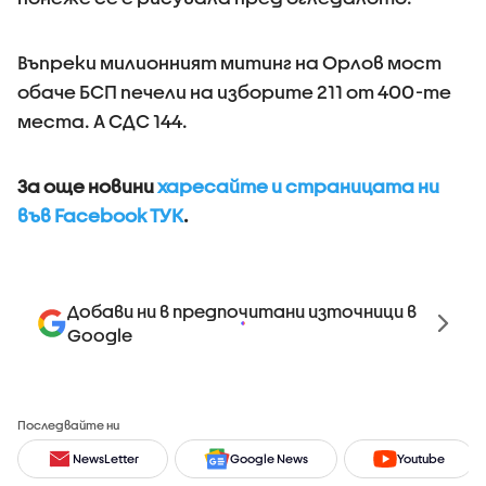
Въпреки милионният митинг на Орлов мост
обаче БСП печели на изборите 211 от 400-те
места. А СДС 144.
За още новини
харесайте и страницата ни
във Facebook ТУК
.
Добави ни в предпочитани източници в
Google
Последвайте ни
NewsLetter
Google News
Youtube