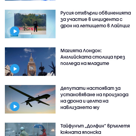
Русия отхвърли обвиненията
за участие в инцидента с
дрон на летището в Лайпциг
Магията Лондон:
Английската столица през
погледа на младите
Депутати настояват за
установяване на произхода
на дрона и целта на
навлизането му
Тайфунът „Долфин” връхлетя
южната японска