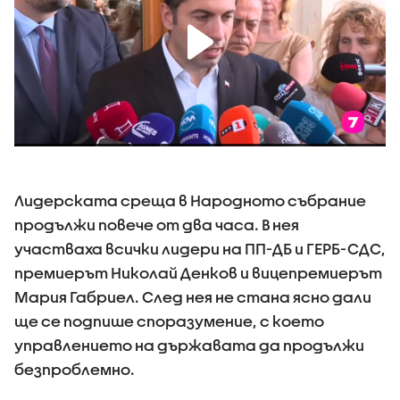
Лидерската среща в Народното събрание
продължи повече от два часа. В нея
участваха всички лидери на ПП-ДБ и ГЕРБ-СДС,
премиерът Николай Денков и вицепремиерът
Мария Габриел. След нея не стана ясно дали
ще се подпише споразумение, с което
управлението на държавата да продължи
безпроблемно.