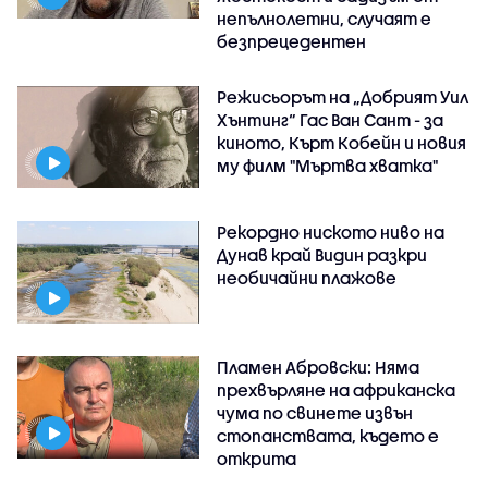
непълнолетни, случаят е
безпрецедентен
Режисьорът на „Добрият Уил
Хънтинг“ Гас Ван Сант - за
киното, Кърт Кобейн и новия
му филм "Мъртва хватка"
Рекордно ниското ниво на
Дунав край Видин разкри
необичайни плажове
Пламен Абровски: Няма
прехвърляне на африканска
чума по свинете извън
стопанствата, където е
открита