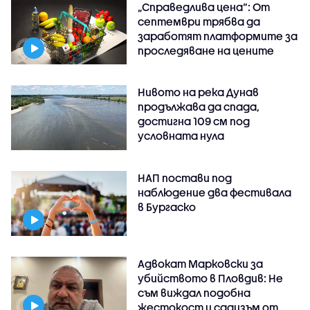
„Справедлива цена“: От
септември трябва да
заработят платформите за
проследяване на цените
Нивото на река Дунав
продължава да спада,
достигна 109 см под
условната нула
НАП постави под
наблюдение два фестивала
в Бургаско
Адвокат Марковски за
убийството в Пловдив: Не
съм виждал подобна
жестокост и садизъм от