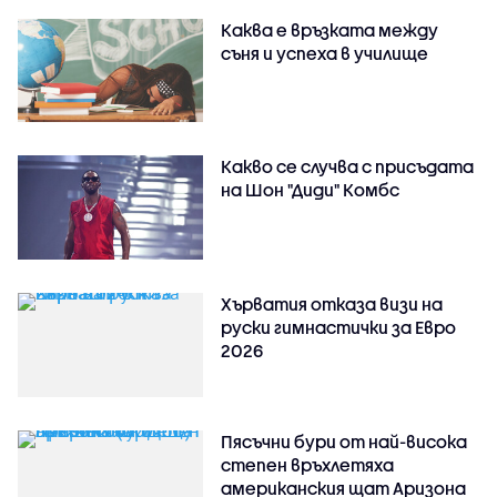
Каква е връзката между
съня и успеха в училище
Какво се случва с присъдата
на Шон "Диди" Комбс
Хърватия отказа визи на
руски гимнастички за Евро
2026
Пясъчни бури от най-висока
степен връхлетяха
американския щат Аризона