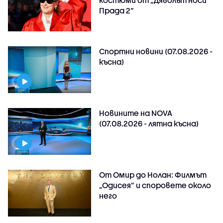
Прада 2“
Спортни новини (07.08.2026 -
късна)
Новините на NOVA
(07.08.2026 - лятна късна)
От Омир до Нолан: Филмът
„Одисея” и споровете около
него