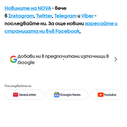
Новините на NOVA
- вече
в
Instagram
,
Twitter
,
Telegram
и
Viber
-
последвайте ни.
За още новини
харесайте и
страницата ни във Facebook
.
Добави ни в предпочитани източници в
Google
Последвайте ни
NewsLetter
Google News
Youtube