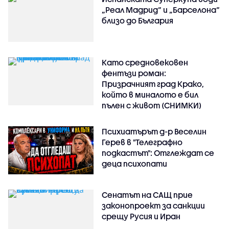
„Реал Мадрид“ и „Барселона“
близо до България
Като средновековен
фентъзи роман:
Призрачният град Крако,
който в миналото е бил
пълен с живот (СНИМКИ)
Психиатърът д-р Веселин
Герев в "Телеграфно
подкастът": Отглеждат се
деца психопати
Сенатът на САЩ прие
законопроект за санкции
срещу Русия и Иран