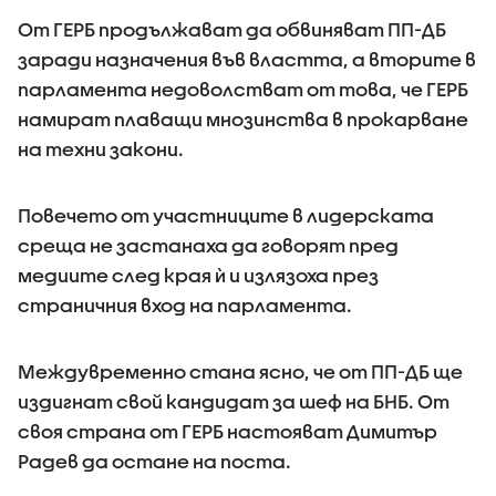
От ГЕРБ продължават да обвиняват ПП-ДБ
заради назначения във властта, а вторите в
парламента недоволстват от това, че ГЕРБ
намират плаващи мнозинства в прокарване
на техни закони.
Повечето от участниците в лидерската
среща не застанаха да говорят пред
медиите след края ѝ и излязоха през
страничния вход на парламента.
Междувременно стана ясно, че от ПП-ДБ ще
издигнат свой кандидат за шеф на БНБ. От
своя страна от ГЕРБ настояват Димитър
Радев да остане на поста.