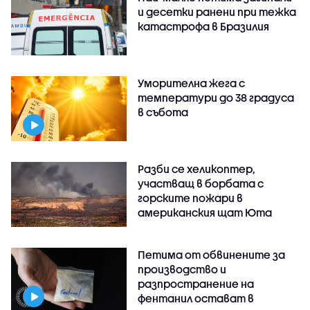
и десетки ранени при тежка
катастрофа в Бразилия
Уморителна жега с
температури до 38 градуса
в събота
Разби се хеликоптер,
участващ в борбата с
горските пожари в
американския щат Юта
Петима от обвинените за
производство и
разпространение на
фентанил остават в