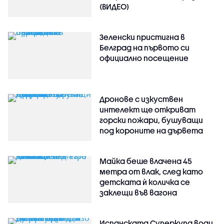
(ВИДЕО)
Зеленски пристигна в
Белград на първото си
официално посещение
Дронове с изкуствен
интелект ще откриват
горски пожари, бушуващи
под короните на дървета
Майка беше влачена 45
метра от влак, след като
детската ѝ количка се
заклещи във вагона
Испанската Суперкупа води