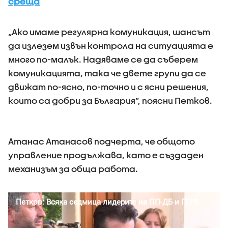
среща
„Ако имаме регулярна комуникация, шансът
да излезем извън контрола на ситуацията е
много по-малък. Надяваме се да съберем
комуникацията, така че двете групи да се
движат по-ясно, по-точно и с ясни решения,
които са добри за България”, поясни Петков.
Атанас Атанасов подчерта, че общото
управление продължава, като е създаден
механизъм за обща работа.