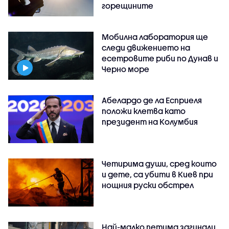
горещините
Мобилна лаборатория ще
следи движението на
есетровите риби по Дунав и
Черно море
Абелардо де ла Есприеля
положи клетва като
президент на Колумбия
Четирима души, сред които
и дете, са убити в Киев при
нощния руски обстрел
Най-малко петима загинали