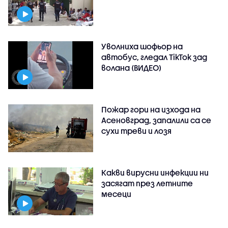
Уволниха шофьор на
автобус, гледал TikTok зад
волана (ВИДЕО)
Пожар гори на изхода на
Асеновград, запалили са се
сухи треви и лозя
Какви вирусни инфекции ни
засягат през летните
месеци