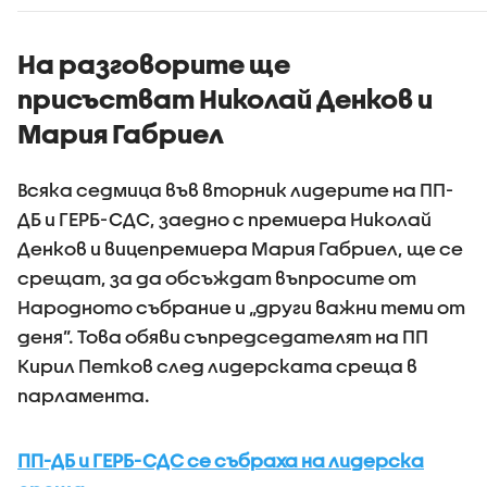
проследяване на
гласа
цените
На разговорите ще
присъстват Николай Денков и
Мария Габриел
Всяка седмица във вторник лидерите на ПП-
ДБ и ГЕРБ-СДС, заедно с премиера Николай
Денков и вицепремиера Мария Габриел, ще се
срещат, за да обсъждат въпросите от
Народното събрание и „други важни теми от
деня”. Това обяви съпредседателят на ПП
Кирил Петков след лидерската среща в
парламента.
ПП-ДБ и ГЕРБ-СДС се събраха на лидерска