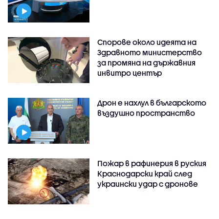
Спорове около идеята на
Здравното министерство
за промяна на държавния
инвитро център
Дрон е нахлул в българското
въздушно пространство
Пожар в рафинерия в руския
Краснодарски край след
украински удар с дронове