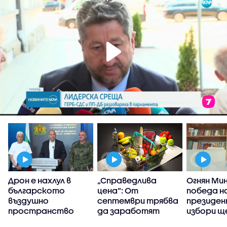
Дрон е нахлул в
„Справедлива
Огнян Мин
българското
цена“: От
победа н
и
въздушно
септември трябва
президе
пространство
да заработят
избори щ
платформите за
минимум 1