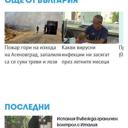
Пожар гори на изхода
Какви вирусни
Про
на Асеновград, запалили
инфекции ни засягат
(08
са се сухи треви и лозя
през летните месеци
ПОСЛЕДНИ
Испания въвежда граничен
контрол с Италия