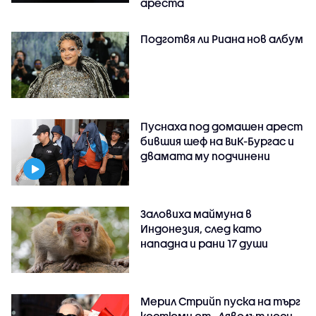
ареста
Подготвя ли Риана нов албум
Пуснаха под домашен арест
бившия шеф на ВиК-Бургас и
двамата му подчинени
Заловиха маймуна в
Индонезия, след като
нападна и рани 17 души
Мерил Стрийп пуска на търг
костюми от „Дяволът носи