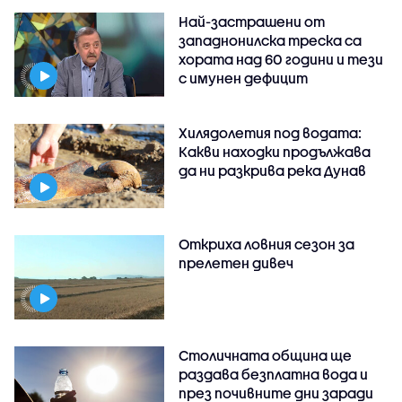
Най-застрашени от
западнонилска треска са
хората над 60 години и тези
с имунен дефицит
Хилядолетия под водата:
Какви находки продължава
да ни разкрива река Дунав
Откриха ловния сезон за
прелетен дивеч
Столичната община ще
раздава безплатна вода и
през почивните дни заради