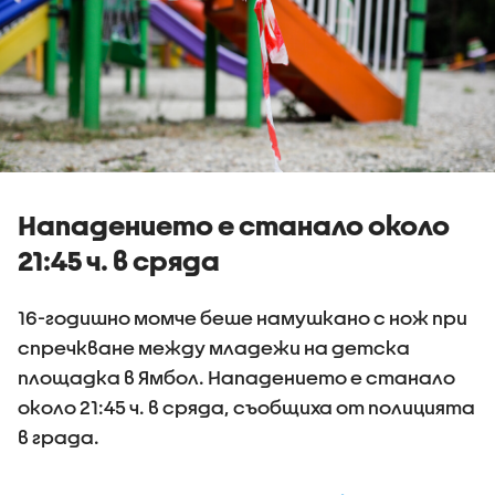
Нападението е станало около
21:45 ч. в сряда
16-годишно момче беше намушкано с нож при
спречкване между младежи на детска
площадка в Ямбол. Нападението е станало
около 21:45 ч. в сряда, съобщиха от полицията
в града.