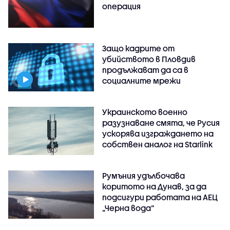
операция
Защо кадрите от
убийството в Пловдив
продължават да са в
социалните мрежи
Украинското военно
разузнаване смята, че Русия
ускорява изграждането на
собствен аналог на Starlink
Румъния удълбочава
коритото на Дунав, за да
подсигури работата на АЕЦ
„Черна вода“