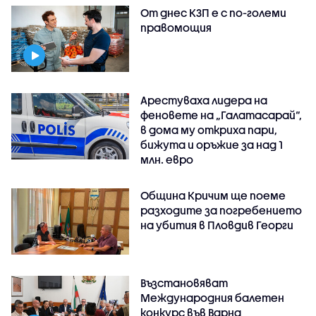
От днес КЗП е с по-големи
правомощия
Арестуваха лидера на
феновете на „Галатасарай“,
в дома му откриха пари,
бижута и оръжие за над 1
млн. евро
Община Кричим ще поеме
разходите за погребението
на убития в Пловдив Георги
Възстановяват
Международния балетен
конкурс във Варна