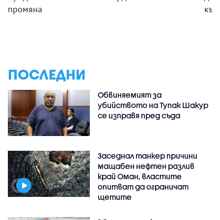
промяна
към
ПОСЛЕДНИ
Обвиняемият за
убийството на Тупак Шакур
се изправя пред съда
Заседнал танкер причини
мащабен нефтен разлив
край Оман, властите
опитват да ограничат
щетите