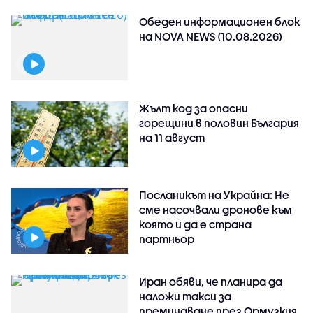
Обеден информационен блок
на NOVA NEWS (10.08.2026)
Жълт код за опасни
горещини в половин България
на 11 август
Посланикът на Украйна: Не
сме насочвали дронове към
която и да е страна
партньор
Иран обяви, че планира да
наложи такси за
преминаване през Ормузкия