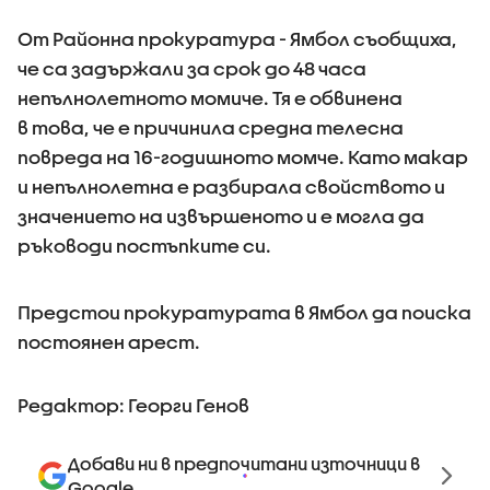
От Районна прокуратура - Ямбол съобщиха,
че са задържали за срок до 48 часа
непълнолетното момиче. Тя е обвинена
в това, че е причинила средна телесна
повреда на 16-годишното момче. Като макар
и непълнолетна е разбирала свойството и
значението на извършеното и е могла да
ръководи постъпките си.
Предстои прокуратурата в Ямбол да поиска
постоянен арест.
Редактор: Георги Генов
Добави ни в предпочитани източници в
Google