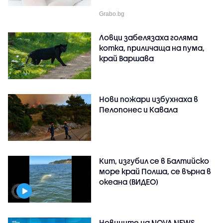
Grabo.bg
Ловци забелязаха голяма
котка, приличаща на пума,
край Варшава
Нови пожари избухнаха в
Пелопонес и Кавала
Кит, изгубил се в Балтийско
море край Полша, се върна в
океана (ВИДЕО)
Новините на NOVA NEWS