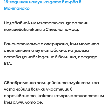
15-годишен намушка дете в гърба в
Монтанско
Незабавно към мястото са изпратени
полицейски екипи и Спешна помощ.
Раненото момче е оперирано, към момента
състоянието му е стабилно, но засега
остава за наблюдение в болница, предаде
БТА.
Своевременно полицейските служители са
установили всички участници в
спречкването, както и съпричастността им
към случилото се.