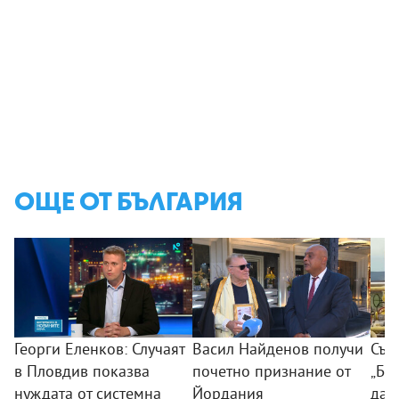
ОЩЕ ОТ БЪЛГАРИЯ
Георги Еленков: Случаят
Васил Найденов получи
Съд
в Пловдив показва
почетно признание от
„Бу
нуждата от системна
Йордания
дан