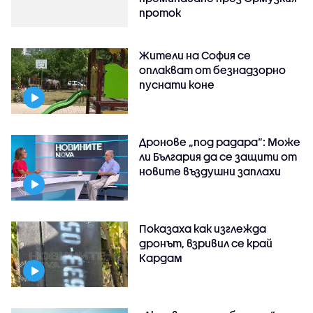
проток
Жители на София се
оплакват от безнадзорно
пуснати коне
Дронове „под радара“: Може
ли България да се защити от
новите въздушни заплахи
Показаха как изглежда
дронът, взривил се край
Кардам