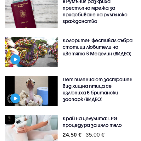
В Румъния разкриха
престъпна мрежа за
придобиване на румънско
гражданство
Колоритен фестивал събра
стотици любители на
цветята в Меделин (ВИДЕО)
Пет пиленца от застрашен
вид хищна птица се
излюпиха в британски
зоопарк (ВИДЕО)
Край на целулита: LPG
процедура за цяло тяло
24.50 €
35.00 €