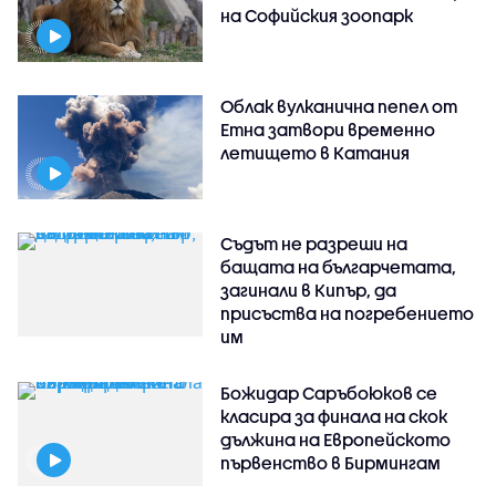
на Софийския зоопарк
Облак вулканична пепел от
Етна затвори временно
летището в Катания
Съдът не разреши на
бащата на българчетата,
загинали в Кипър, да
присъства на погребението
им
Божидар Саръбоюков се
класира за финала на скок
дължина на Европейското
първенство в Бирмингам