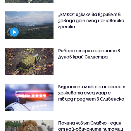
„ЕМКО” изключва взривът в
завода да е плод на човешка
грешка
Рибари откриха граната в
Дунав край Силистра
Възрастен мъж е с опасност
за живота след удар с
твърд предмет в Сливенско
Почина лъвът Славчо - един
от най-обичаните питомци