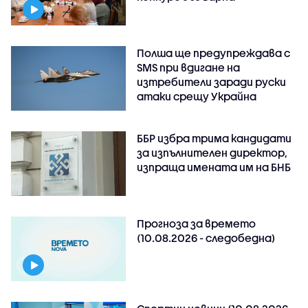
Полша ще предупреждава с
SMS при вдигане на
изтребители заради руски
атаки срещу Украйна
ББР избра трима кандидати
за изпълнителен директор,
изпраща имената им на БНБ
Прогноза за времето
(10.08.2026 - следобедна)