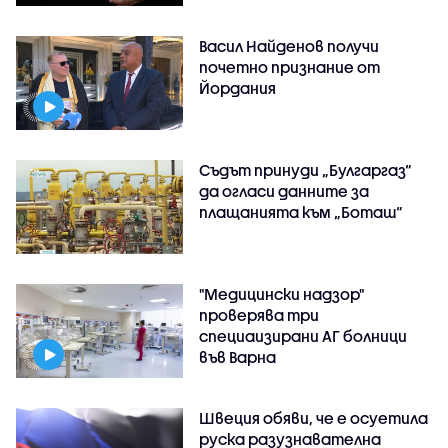
Васил Найденов получи
почетно признание от
Йордания
Съдът принуди „Булгаргаз“
да огласи данните за
плащанията към „Боташ“
"Медицински надзор"
проверява три
специаизирани АГ болници
във Варнa
Швеция обяви, че е осуетила
руска разузнавателна