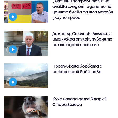
„Активни потребители“ не
очаква след отпадането на
цените в лева да има масови
злоупотреби
Димитър Стоянов: България
има нужда от закупуването
на антидрон системи
Продължава борбата с
пожара край Бобошево
Куче нахапа дете в парк в
Стара Загора