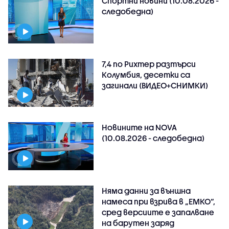
Спортни новини (10.08.2026 -
следобедна)
7,4 по Рихтер разтърси
Колумбия, десетки са
загинали (ВИДЕО+СНИМКИ)
Новините на NOVA
(10.08.2026 - следобедна)
Няма данни за външна
намеса при взрива в „ЕМКО“,
сред версиите е запалване
на барутен заряд