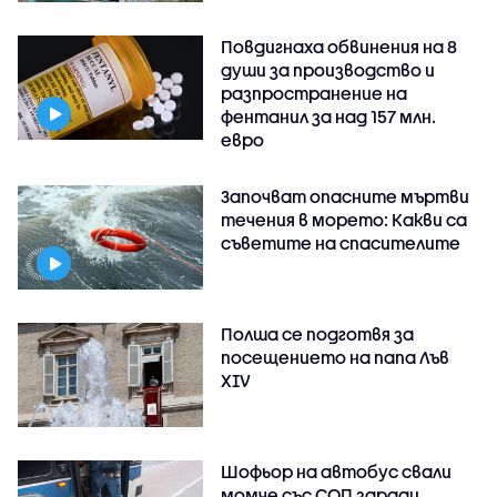
Повдигнаха обвинения на 8
души за производство и
разпространение на
фентанил за над 157 млн.
евро
Започват опасните мъртви
течения в морето: Какви са
съветите на спасителите
Полша се подготвя за
посещението на папа Лъв
XIV
Шофьор на автобус свали
момче със СОП заради