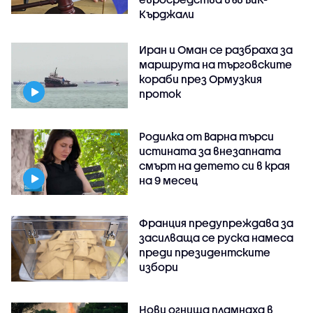
Кърджали
Иран и Оман се разбраха за
маршрута на търговските
кораби през Ормузкия
проток
Родилка от Варна търси
истината за внезапната
смърт на детето си в края
на 9 месец
Франция предупреждава за
засилваща се руска намеса
преди президентските
избори
Нови огнища пламнаха в