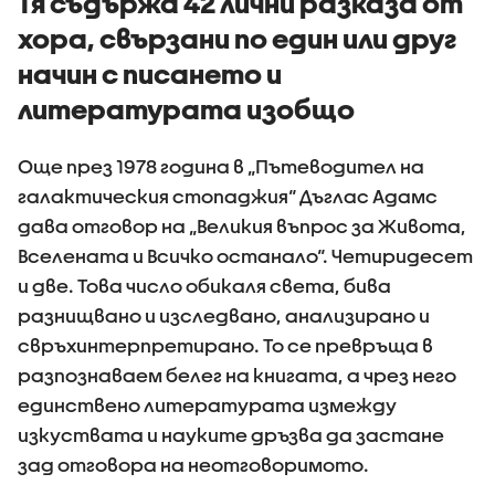
Тя съдържа 42 лични разказа от
хора, свързани по един или друг
начин с писането и
литературата изобщо
Още през 1978 година в „Пътеводител на
галактическия стопаджия“ Дъглас Адамс
дава отговор на „Великия въпрос за Живота,
Вселената и Всичко останало“. Четиридесет
и две. Това число обикаля света, бива
разнищвано и изследвано, анализирано и
свръхинтерпретирано. То се превръща в
разпознаваем белег на книгата, а чрез него
единствено литературата измежду
изкуствата и науките дръзва да застане
зад отговора на неотговоримото.