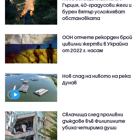
Гърция, 40-градусови жеги и
бурен вятър усложняват
обстановката
ООН отчете рекорден брой
цивилни жертви в Украйна
от 2022 г. насам
Нов спад на нивото на река
Дунав
Свлачища след проливни
дъждове във Филипините
убиха четирима души