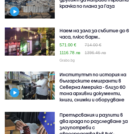
крачка по плана за Газа
Наем на зала за събитие до 6
часа, плюс барм..
571.00 €
714.00 €
1116.78 лв
1396.46 лв
Grabo.bg
Институтът по история на
българските емигранти в
Северна Америка - близо 60
тона архивни документи,
книги, снимки и оборудване
Претърсвания и разпити в
два града по разследване за
злоупотреби с
евросредства във ВиК-