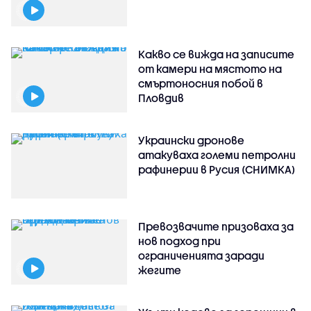
Какво се вижда на записите
от камери на мястото на
смъртоносния побой в
Пловдив
Украински дронове
атакуваха големи петролни
рафинерии в Русия (СНИМКА)
Превозвачите призоваха за
нов подход при
ограниченията заради
жегите