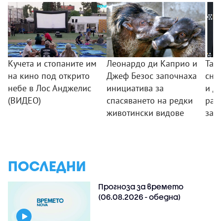
Кучета и стопаните им
Леонардо ди Каприо и
Тай
на кино под открито
Джеф Безос започнаха
сни
небе в Лос Анджелис
инициатива за
и Д
(ВИДЕО)
спасяването на редки
раз
животински видове
за 
ПОСЛЕДНИ
Прогноза за времето
(06.08.2026 - обедна)