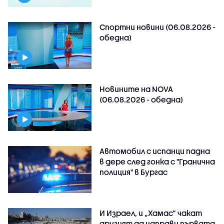
Спортни новини (06.08.2026 -
обедна)
Новините на NOVA
(06.08.2026 - обедна)
Автомобил с испанци падна
в дере след гонка с "Гранична
полиция" в Бургас
И Израел, и „Хамас“ чакат
другият да направи първата