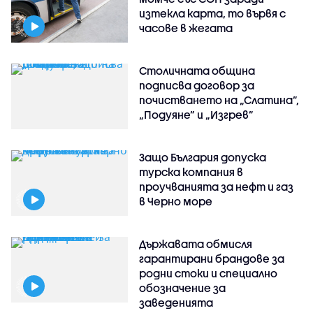
изтекла карта, то вървя с
часове в жегата
Столичната община
подписва договор за
почистването на „Слатина”,
„Подуяне” и „Изгрев”
Защо България допуска
турска компания в
проучванията за нефт и газ
в Черно море
Държавата обмисля
гарантирани брандове за
родни стоки и специално
обозначение за
заведенията