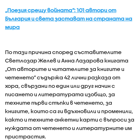
„Поезия срещу войната”: 101 автори от
България и света застават на страната на
мира
По тази причина според съставителите
Светлозар Желев и Анна Лазарова книгата
„От авторите и читателите за книгите и
четенето“ съдържа 42 лични разказа от
хора, свързани по един или друг начин с
писането и литературата изобщо, за
техните първи стъпки в четенето, за
книгите, които са ги вдъхновили и променили,
както и техните анкетни карти с въпроси за
нуждата от четенето и литературните им
пристрастия.