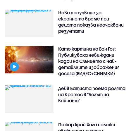
Ново проучване за
екранното време при
децата показва неочаквани
резултати
Като картина на Ван Гог:
Публикуваха невиждани
кадри на Слънцето с най-
детайлните изображения
досега (ВИДЕО+СНИМКИ)
Дейв Батиста поема ролята
на Кратос в "Богът на
войната"
Пожар край Хага наложи
евакуация на хотел