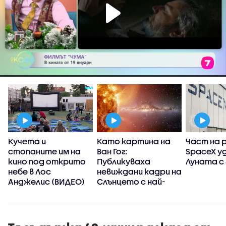
Кучета и
Като картина на
Част на 
стопаните им на
Ван Гог:
SpaceX у
кино под открито
Публикуваха
Луната с 
небе в Лос
невиждани кадри на
Анджелис (ВИДЕО)
Слънцето с най-
детайлните
изображения
досега
(ВИДЕО+СНИМКИ)