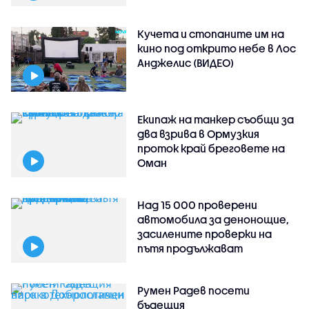
Кучета и стопаните им на
кино под открито небе в Лос
Анджелис (ВИДЕО)
Екипаж на танкер съобщи за
два взрива в Ормузкия
проток край бреговете на
Оман
Над 15 000 проверени
автомобила за денонощие,
засилените проверки на
пътя продължават
Румен Радев посети
бъдещия