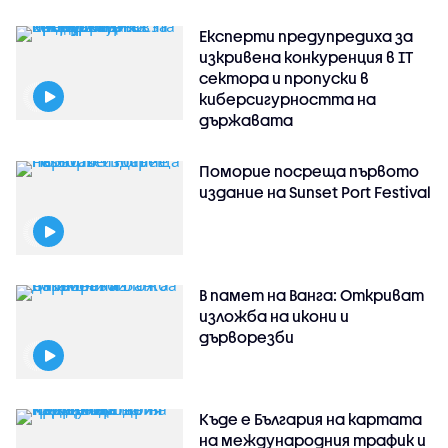
Експерти предупредиха за
изкривена конкуренция в IT
сектора и пропуски в
киберсигурността на
държавата
Поморие посреща първото
издание на Sunset Port Festival
В памет на Ванга: Откриват
изложба на икони и
дърворезби
Къде е България на картата
на международния трафик и