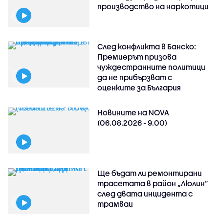
производство на наркотици
След конфликта в Банско:
Премиерът призова
чуждестранните политици
да не прибързват с
оценките за България
Новините на NOVA
(06.08.2026 - 9.00)
Ще бъдат ли ремонтирани
трасетата в район „Люлин”
след двата инцидента с
трамваи