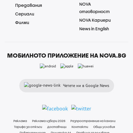
NOVA
Предавания
отговорност
Сериали
NOVA Кариери
Филми
News in English
МОБИЛНОТО ПРИЛОЖЕНИЕ НА NOVA.BG
Четете ни в Google News
Реклама
Реклама избори 2026
Разпространение на канали
Тарифа за откъси
Доставчици
Контакти
Общи условия
Поверителност
Политика ЛД
Правила за ползване