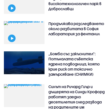
високотехнологичен парк в
Доброславци
Продължава разследването
около разбитата в София
лаборатория за фентанил
„Бомба със закъснител“:
Потъналата съветска
ядрена подводница, която
крие риск от токсично
замърсяване (СНИМКИ)
Синът на Ричард Гиър и
дъщерята на Синди Крофорд
работят заедно
десетилетия след развода
на родителите им