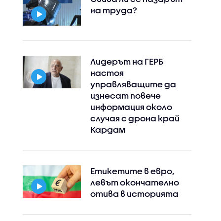
на труда?
Лидерът на ГЕРБ
настоя
управляващите да
изнесат повече
информация около
случая с дрона край
Кардам
Етикетите в евро,
левът окончателно
отива в историята