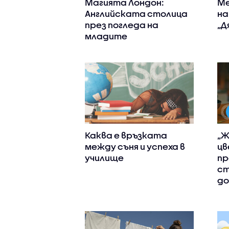
Магията Лондон:
Ме
Английската столица
на
през погледа на
„Д
младите
Каква е връзката
„Ж
между съня и успеха в
цв
училище
пр
ст
д