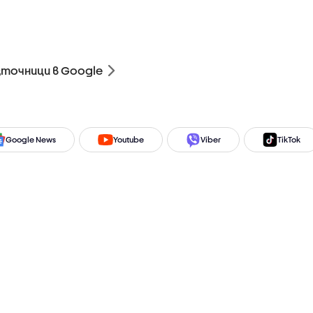
зточници в Google
Google News
Youtube
Viber
TikTok