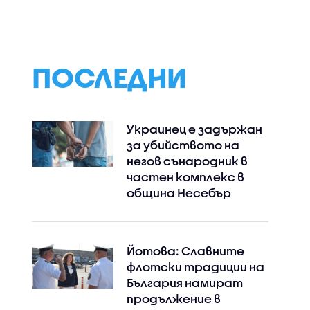
те
над Бристол (ВИДЕО)
погледа на мла
ропа
ПОСЛЕДНИ
Украинец е задържан
за убийството на
негов сънародник в
частен комплекс в
община Несебър
Йотова: Славните
флотски традиции на
България намират
продължение в