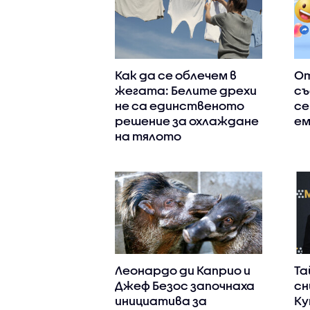
Как да се облечем в
От
жегата: Белите дрехи
съ
не са единственото
се
решение за охлаждане
е
на тялото
Леонардо ди Каприо и
Та
Джеф Безос започнаха
сн
инициатива за
Ку