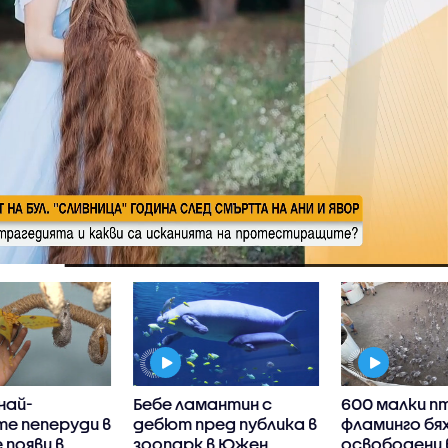
най-
Бебе ламантин с
600 малки п
е пеперуди в
дебют пред публика в
фламинго бя
 появи в
зоопарк в Южен
освободени 