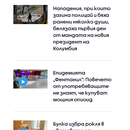
Нападения, при които
загина полицай и бяха
ранени няколко души,
белязаха първия ден
от мандата на новия
президент на
Колумбия
Епидемията
„Фентанил”: Повечето
от употребяващите
не знаят, че купуват
мощния опиоид
Булка избра рокля в