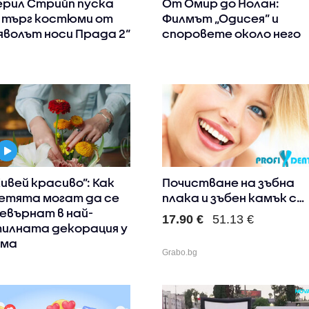
рил Стрийп пуска
От Омир до Нолан:
 търг костюми от
Филмът „Одисея” и
яволът носи Прада 2“
споровете около него
ивей красиво”: Как
Почистване на зъбна
етята могат да се
плака и зъбен камък с
евърнат в най-
ул..
17.90 €
51.13 €
илната декорация у
ома
Grabo.bg