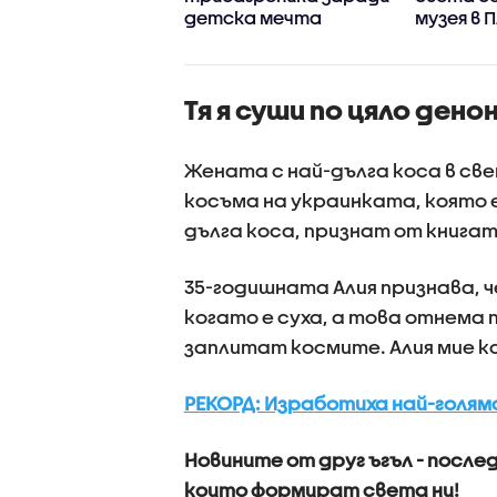
ация на жилища
детска мечта
музея в 
Тя я суши по цяло ден
Жената с най-дълга коса в св
косъма на украинката, която е 
дълга коса, признат от книгат
35-годишната Алия признава, ч
когато е суха, а това отнема по
заплитат космите. Алия мие к
РЕКОРД: Изработиха най-голям
Новините от друг ъгъл - послед
които формират света ни!