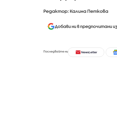
Редактор: Калина Петкова
Добави ни в предпочитани и
Последвайте ни
NewsLetter