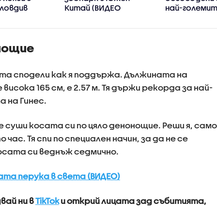
Пловдив
Китай (ВИДЕО
най-големи
колонии в Ев
(ВИДЕО)
онощие
ета сподели как я поддържа. Дължината на
висока 165 см, е 2.57 м. Тя държи рекорда за най-
а на Гинес.
е суши косата си по цяло денонощие. Реши я, само
 час. Тя спи по специален начин, за да не се
осата си веднъж седмично.
ата перука в света (ВИДЕО)
вай ни в
TikTok
и открий лицата зад събитията,