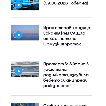
(09.08.2026 - обедна)
Иран отправи редица
искания към САЩ за
отварянето на
Ормузкия проток
Протест във Варна в
защита на
родилката, изгубила
бебето си дни преди
раждането
Свива ли се пазарът