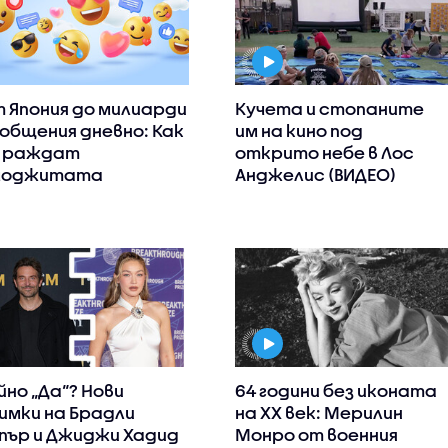
 Япония до милиарди
Кучета и стопаните
общения дневно: Как
им на кино под
 раждат
открито небе в Лос
моджитата
Анджелис (ВИДЕО)
йно „Да“? Нови
64 години без иконата
имки на Брадли
на XX век: Мерилин
пър и Джиджи Хадид
Монро от военния