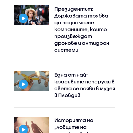
Президентът:
Държавата трябва
да подпомогне
компаниите, които
произвеждат
дронове и антидрон
системи
Една от най-
красивите пеперуди в
света се появи в музея
в Пловдив
Историята на
„ловците на