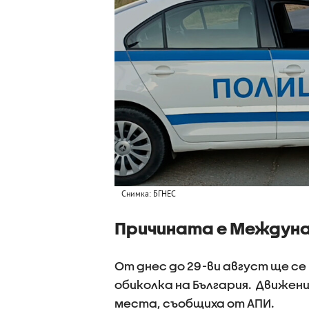
Снимка: БГНЕС
Причината е Междуна
От днес до 29-ви август ще с
обиколка на България. Движени
места, съобщиха от АПИ.