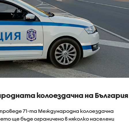
родната колоездачна на България
е проведе 71-та Международна колоездачна
ето ще бъде ограничено в няколко населени