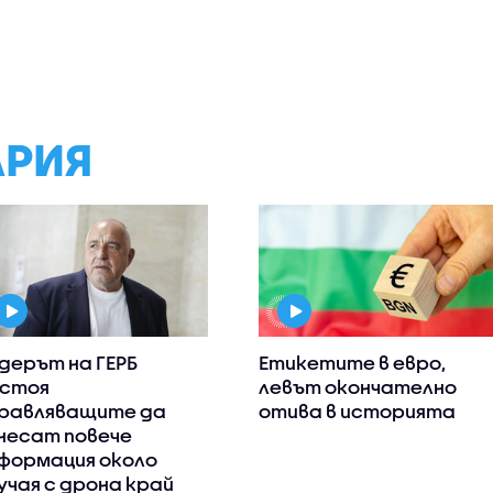
АРИЯ
дерът на ГЕРБ
Етикетите в евро,
стоя
левът окончателно
равляващите да
отива в историята
несат повече
формация около
учая с дрона край