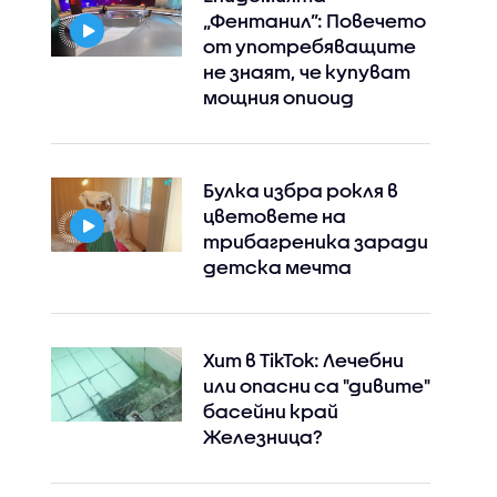
„Фентанил”: Повечето
от употребяващите
не знаят, че купуват
Instagram
Facebook
мощния опиоид
Булка избра рокля в
цветовете на
трибагреника заради
детска мечта
Хит в TikTok: Лечебни
или опасни са "дивите"
басейни край
Железница?