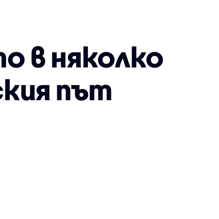
о в няколко
кия път