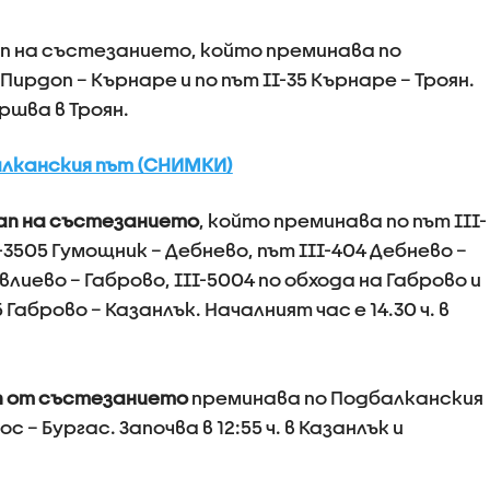
ап на състезанието, който преминава по
Пирдоп – Кърнаре и по път II-35 Кърнаре – Троян.
ршва в Троян.
алканския път (СНИМКИ)
тап на състезанието
, който преминава по път III-
-3505 Гумощник – Дебнево, път III-404 Дебнево –
влиево – Габрово, III-5004 по обхода на Габрово и
 Габрово – Казанлък. Началният час е 14.30 ч. в
п от състезанието
преминава по Подбалканския
с – Бургас. Започва в 12:55 ч. в Казанлък и