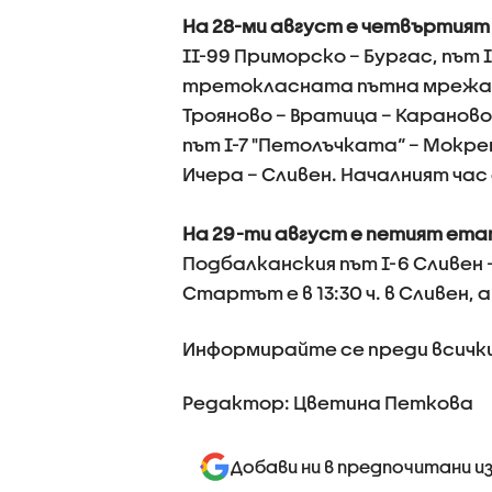
На 28-ми август е четвъртия
II-99 Приморско – Бургас, път I-
третокласната пътна мрежа пр
Трояново – Вратица – Караново 
път I-7 "Петолъчката“ – Мокрен
Ичера – Сливен. Началният час е
На 29-ти август е петият ет
Подбалканския път I-6 Сливен – 
Стартът е в 13:30 ч. в Сливен,
Информирайте се преди всички
Редактор: Цветина Петкова
Добави ни в предпочитани и