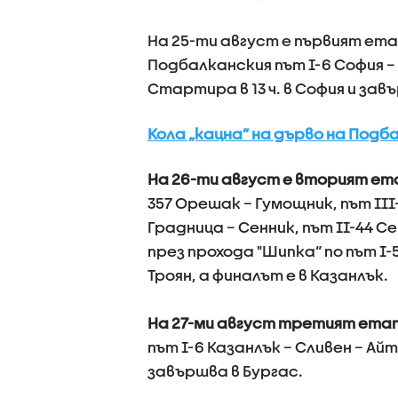
На 25-ти август е първият ет
Подбалканския път I-6 София – 
Стартира в 13 ч. в София и завъ
Кола „кацна” на дърво на Подб
На 26-ти август е вторият е
357 Орешак – Гумощник, път III
Градница – Сенник, път II-44 Се
през прохода "Шипка“ по път I-5
Троян, а финалът е в Казанлък.
На 27-ми август третият ета
път I-6 Казанлък – Сливен – Айто
завършва в Бургас.