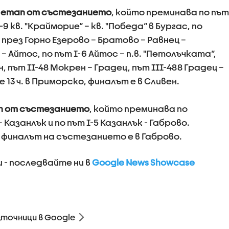
т етап от състезанието
, който преминава по път
9 кв. "Крайморие“ – кв. "Победа“ в Бургас, по
ез Горно Езерово – Братово – Равнец –
– Айтос, по път I-6 Айтос – п.в. "Петолъчката“,
, път II-48 Мокрен – Градец, път III-488 Градец –
 13 ч. в Приморско, финалът е в Сливен.
ап от състезанието
, който преминава по
Казанлък и по път I-5 Казанлък - Габрово.
 а финалът на състезанието е в Габрово.
 - последвайте ни в
Google News Showcase
зточници в Google