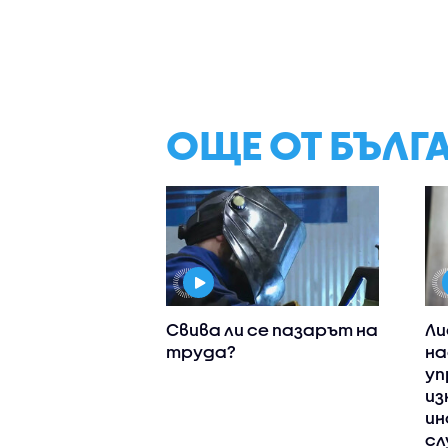
ОЩЕ ОТ БЪЛГ
Свива ли се пазарът на
Ли
труда?
на
уп
из
ин
сл