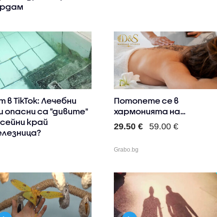
ардам
т в TikTok: Лечебни
Потопете се в
и опасни са "дивите"
хармонията на
сейни край
различни масажни..
29.50 €
59.00 €
лезница?
Grabo.bg