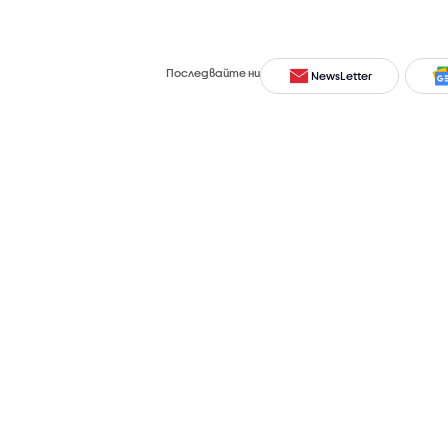
Последвайте ни
NewsLetter