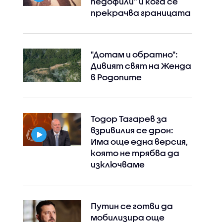
педофили” и кога се
прекрачва границата
"Дотам и обратно":
Дивият свят на Женда
в Родопите
Тодор Тагарев за
взривилия се дрон:
Има още една версия,
която не трябва да
изключваме
Путин се готви да
мобилизира още