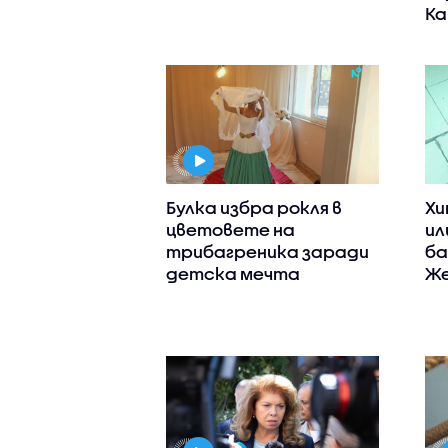
К
Булка избра рокля в
Хи
цветовете на
ил
трибагреника заради
ба
детска мечта
Же