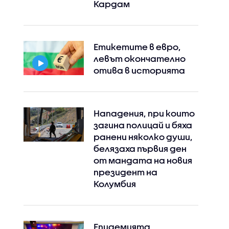
Кардам
Етикетите в евро,
левът окончателно
отива в историята
Нападения, при които
загина полицай и бяха
ранени няколко души,
белязаха първия ден
от мандата на новия
президент на
Колумбия
Епидемията