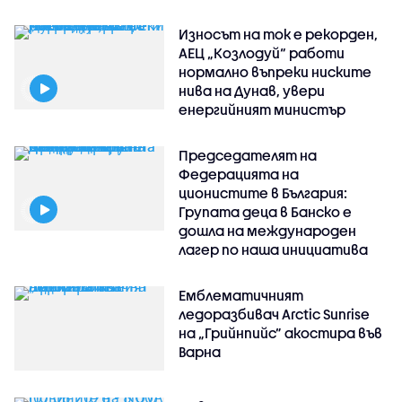
Износът на ток е рекорден,
АЕЦ „Козлодуй“ работи
нормално въпреки ниските
нива на Дунав, увери
енергийният министър
Председателят на
Федерацията на
ционистите в България:
Групата деца в Банско е
дошла на международен
лагер по наша инициатива
Емблематичният
ледоразбивач Arctic Sunrise
на „Грийнпийс” акостира във
Варна