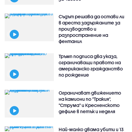
Съдът решава да остави ли
в ареста задържаните за
производство и
разпространение на
фентанил
Тръмп подписа два указа,
ограничаващи правото на
американско гражданство
по рождение
Ограничават движението
на камиони по "Тракия",
"Струма" и Кресненското
дефиле в петък и неделя
Най-малко двама убити и 13