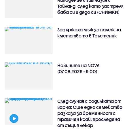
нападение в гимназия в
Тайланд, след като застреля
баба си и дядо си (СНИМКИ)
Задържаха мъж за палеж на
кметството в Тръстеник
Новините на NOVA
(07.08.2026 - 9.00)
След случая с родилката от
Варна: Още едно семейство
разказа за бременност с
трагичен край, проследена
от същия лекар