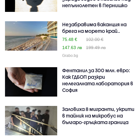
непълнолетен в Пернишко
Незабравима ваканция на
брега на морето край..
75.48 €
102.00 €
147.63 лв
199.49 лв
Grabo.bg
Фентанил за 300 млн. евро:
Как ГДБОП разкри
нелегалната лаборатория в
София
Заловиха 8 мигранти, укрити
в тайник на микробус на
българо-гръцката граница