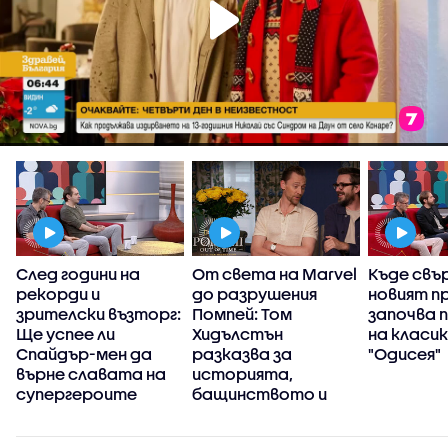
и
След години на
От света на Marvel
Къде свъ
рекорди и
до разрушения
новият п
зрителски възторг:
Помпей: Том
започва 
Ще успее ли
Хидълстън
на класи
Спайдър-мен да
разказва за
"Одисея"
върне славата на
историята,
супергероите
бащинството и
новата си страст