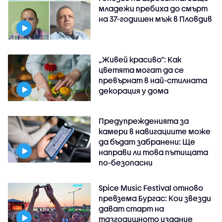
младежи пребиха до смърт
на 37-годишен мъж в Пловдив
„Живей красиво”: Как
цветята могат да се
превърнат в най-стилната
декорация у дома
Предупрежденията за
камери в навигациите може
да бъдат забранени: Ще
направи ли това пътищата
по-безопасни
Spice Music Festival отново
превзема Бургас: Кои звезди
дават старт на
тазгодишното издание