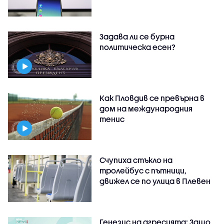
Задава ли се бурна
политическа есен?
Как Пловдив се превърна в
дом на международния
тенис
Счупиха стъкло на
тролейбус с пътници,
движел се по улица в Плевен
Генезис на агресията: Защо