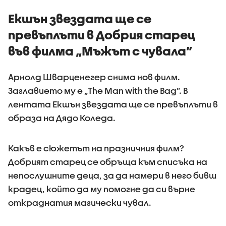
Екшън звездата ще се
превъплъти в Добрия старец
във филма „Мъжът с чувала”
Арнолд Шварценегер снима нов филм.
Заглавието му е „The Man with the Bag”. В
лентата Екшън звездата ще се превъплъти в
образа на Дядо Коледа.
Какъв е сюжетът на празничния филм?
Добрият старец се обръща към списъка на
непослушните деца, за да намери в него бивш
крадец, който да му помогне да си върне
откраднатия магически чувал.