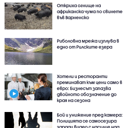
Откриха огнище на
африканска чума по свинете
във Варненско
Риболовна мрежа изплува в
едно от Рилските езера
Хотели и ресторанти
преминават към цени само в
евро: Бизнесът запазва
двойното обозначение до
края на сезона
Бой и унижение пред камера:
Полицията се самосезира
заради видео с насилие над