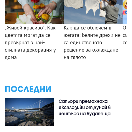
„Живей красиво”: Как
Как да се облечем в
От 
цветята могат да се
жегата: Белите дрехи не
съо
превърнат в най-
са единственото
се 
стилната декорация у
решение за охлаждане
дома
на тялото
ПОСЛЕДНИ
Сапьори премахнаха
експлозиви от Дунав в
центъра на Будапеща