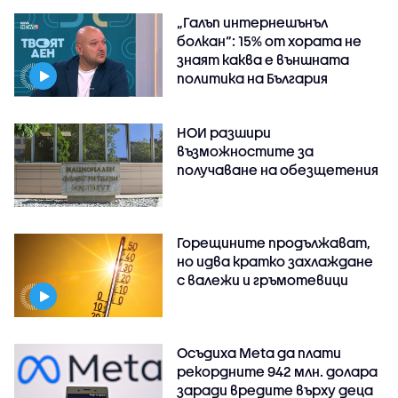
„Галъп интернешънъл
болкан“: 15% от хората не
знаят каква е външната
политика на България
НОИ разшири
възможностите за
получаване на обезщетения
Горещините продължават,
но идва кратко захлаждане
с валежи и гръмотевици
Осъдиха Meta да плати
рекордните 942 млн. долара
заради вредите върху деца