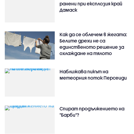
ранени при експлозия край
Дамаск
Как да се облечем в жегата:
Белите дрехи не са
единственото решение за
охлаждане на тялото
Наближава пикът на
метеорния поток Персеиди
Спират продължението на
"Барби"?