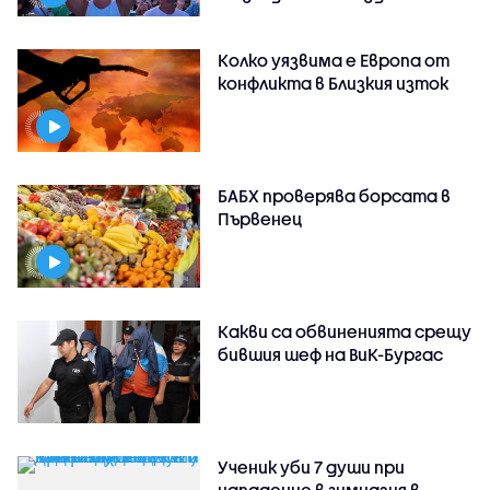
Колко уязвима е Европа от
конфликта в Близкия изток
БАБХ проверява борсата в
Първенец
Какви са обвиненията срещу
бившия шеф на ВиК-Бургас
Ученик уби 7 души при