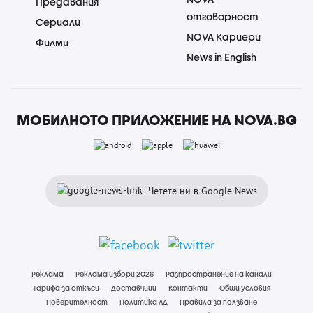
Предавания
отговорност
Сериали
NOVA Кариери
Филми
News in English
МОБИЛНОТО ПРИЛОЖЕНИЕ НА NOVA.BG
Четете ни в Google News
Реклама
Реклама избори 2026
Разпространение на канали
Тарифа за откъси
Доставчици
Контакти
Общи условия
Поверителност
Политика ЛД
Правила за ползване