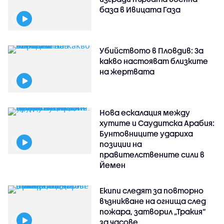
база в Ивицата Газа
Убийството в Пловдив: За
какво настояват близките
на жертвата
Нова ескалация между
хутите и Саудитска Арабия:
Бунтовниците удариха
позиции на
правителствените сили в
Йемен
Екипи следят за повторно
възникване на огнища след
пожара, затворил „Тракия“
за часове