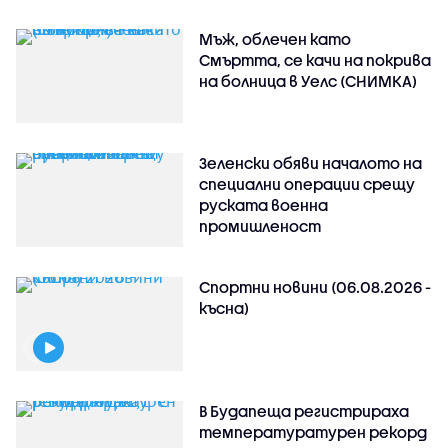
Мъж, облечен като
Смъртта, се качи на покрива
на болница в Уелс (СНИМКА)
Зеленски обяви началото на
специални операции срещу
руската военна
промишленост
Спортни новини (06.08.2026 -
късна)
В Будапеща регистрираха
температуратурен рекорд