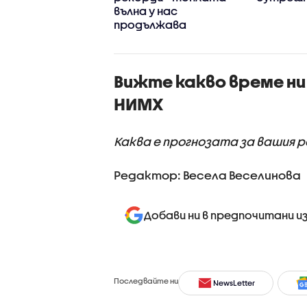
та страна и в
вълна у нас
въртък
продължава
Вижте какво време ни
НИМХ
Каква е прогнозата за вашия 
Редактор: Весела Веселинова
Добави ни в предпочитани и
Последвайте ни
NewsLetter