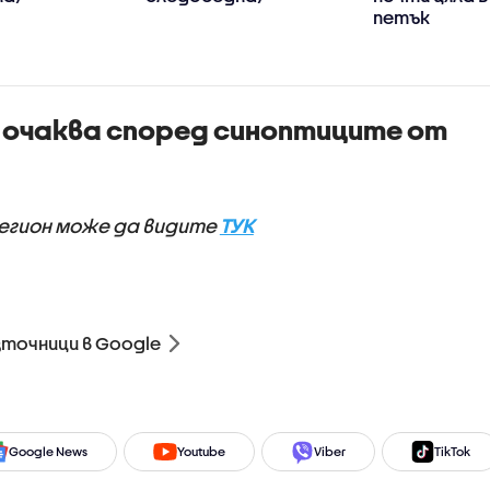
петък
 очаква според синоптиците от
регион може да видите
ТУК
зточници в Google
Google News
Youtube
Viber
TikTok