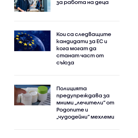
за работа на деца
Кои са следващите
кандидати за ЕС и
кога могат да
станат част от
съюза
Полицията
предупреждава за
мними „лечители“ от
Родопите и
„чудодейни“ мехлеми