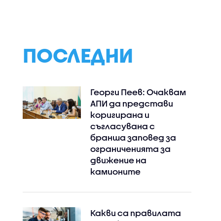
ПОСЛЕДНИ
Георги Пеев: Очаквам
АПИ да представи
коригирана и
съгласувана с
бранша заповед за
ограниченията за
движение на
камионите
Instagram
Facebook
Какви са правилата