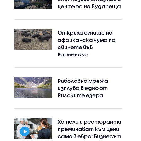
центъра на Будапеща
Откриха огнище на
африканска чума по
свинете във
Варненско
Риболовна мрежа
изплува в едно от
Рилските езера
Хотели и ресторанти
преминават към цени
само в евро: Бизнесът