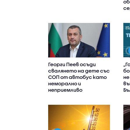
об
се
Георги Пеев осъди
„Г
свалянето на дете със
бо
СОП от автобус като
не
неморално и
въ
неприемливо
Бъ