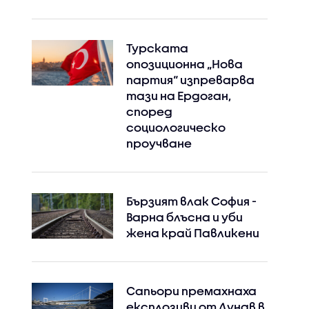
Турската
опозиционна „Нова
партия“ изпреварва
тази на Ердоган,
според
социологическо
проучване
Бързият влак София -
Варна блъсна и уби
жена край Павликени
Сапьори премахнаха
експлозиви от Дунав в