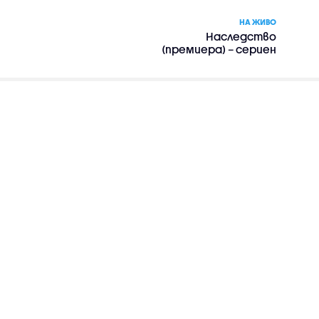
НА ЖИВО
Наследство
(премиера) – сериен
филм