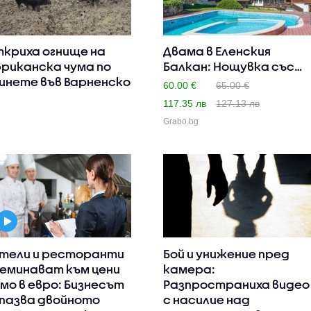
криха огнище на
Двама в Еленския
риканска чума по
Балкан: Нощувка със
инете във Варненско
закуска..
60.00 €
65.00 €
117.35 лв
127.13 лв
Grabo.bg
тели и ресторанти
Бой и унижение пред
еминават към цени
камера:
мо в евро: Бизнесът
Разпространиха видео
пазва двойното
с насилие над