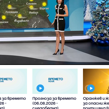
а за времето
Прогноза за времето
Оранжев и ж
26 -
(06.08.2026 -
за опасни же
а)
следобедна)
почти цяла Б