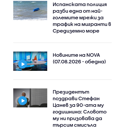
Испанската полиция
разби една от най-
големите мрежи за
трафик на мигранти в
Средиземно море
Новините на NOVA
(07.08.2026 - обедна)
Президентът
поздрави Стефан
Цанев за 90-ата му
годишнина: Словото
му ни призовава да
търсим смисъла