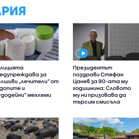
АРИЯ
лицията
Президентът
едупреждава за
поздрави Стефан
лшиви „лечители“ от
Цанев за 90-ата му
допите и
годишнина: Словото
удодейни“ мехлеми
му ни призовава да
търсим смисъла