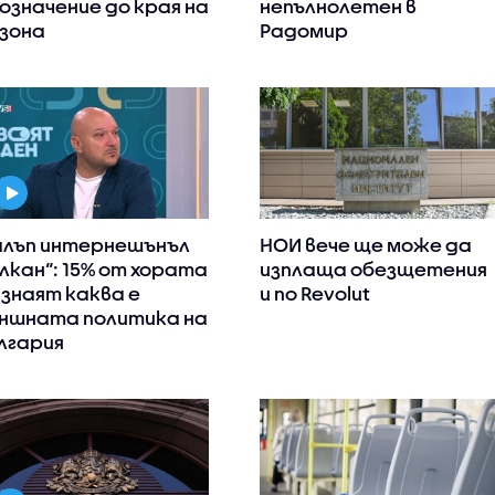
означение до края на
непълнолетен в
зона
Радомир
алъп интернешънъл
НОИ вече ще може да
лкан“: 15% от хората
изплаща обезщетения
 знаят каква е
и по Revolut
ншната политика на
лгария