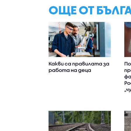
ОЩЕ ОТ БЪЛГ
Какви са правилата за
По
работа на деца
пр
фа
Ро
„ч