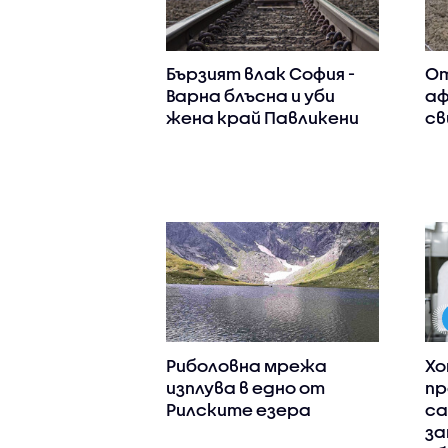
Бързият влак София -
От
Варна блъсна и уби
аф
жена край Павликени
св
Риболовна мрежа
Хо
изплува в едно от
пр
Рилските езера
са
за