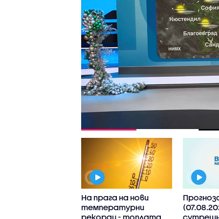
дължават
На прага на нови
Прогноз
ните горещини,
температурни
(07.08.20
 код за почти
рекорди - топлата
сутрешн