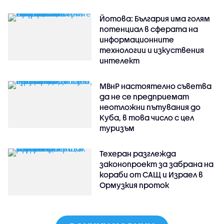
Йотова: България има голям
потенциал в сферата на
информационните
технологии и изкуствения
интелект
МВнР настоятелно съветва
да не се предприемат
неотложни пътувания до
Куба, в това число с цел
туризъм
Техеран разглежда
законопроект за забрана на
кораби от САЩ и Израел в
Ормузкия проток