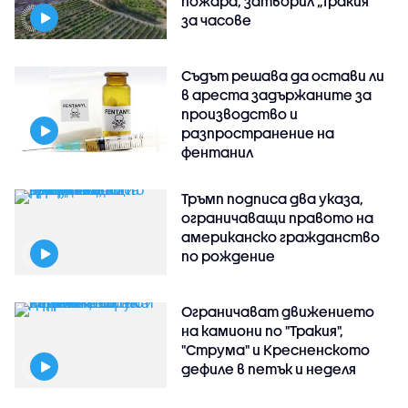
пожара, затворил „Тракия“
за часове
Съдът решава да остави ли
в ареста задържаните за
производство и
разпространение на
фентанил
Тръмп подписа два указа,
ограничаващи правото на
американско гражданство
по рождение
Ограничават движението
на камиони по "Тракия",
"Струма" и Кресненското
дефиле в петък и неделя