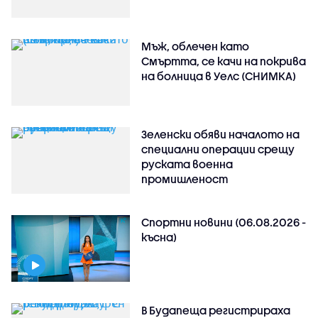
Мъж, облечен като
Смъртта, се качи на покрива
на болница в Уелс (СНИМКА)
Зеленски обяви началото на
специални операции срещу
руската военна
промишленост
Спортни новини (06.08.2026 -
късна)
В Будапеща регистрираха