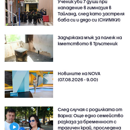
Ученик уби 7 души при
нападение в гимназия в
Тайланд, след като застреля
баба си и дядо си (СНИМКИ)
Задържаха мъж за палеж на
кметството в Тръстеник
Новините на NOVA
(07.08.2026 - 9.00)
След случая с родилката от
Варна: Още едно семейство
разказа за бременност с
трагичен край, проследена