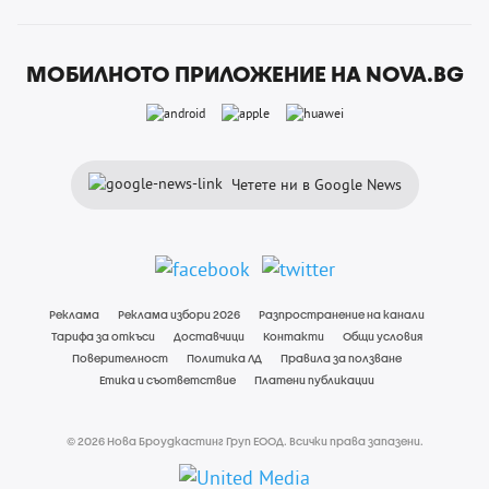
МОБИЛНОТО ПРИЛОЖЕНИЕ НА NOVA.BG
Четете ни в Google News
Реклама
Реклама избори 2026
Разпространение на канали
Тарифа за откъси
Доставчици
Контакти
Общи условия
Поверителност
Политика ЛД
Правила за ползване
Етика и съответствие
Платени публикации
© 2026 Нова Броудкастинг Груп ЕООД. Всички права запазени.