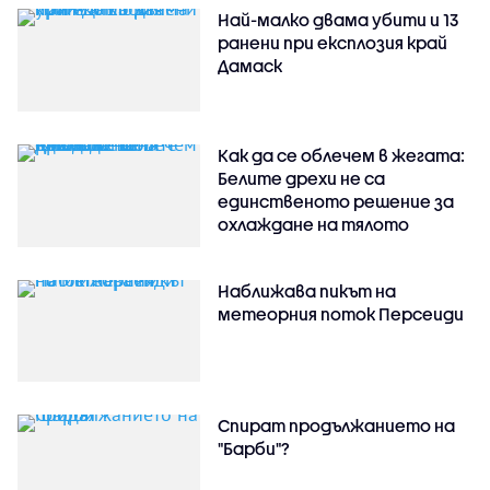
Най-малко двама убити и 13
ранени при експлозия край
Дамаск
Как да се облечем в жегата:
Белите дрехи не са
единственото решение за
охлаждане на тялото
Наближава пикът на
метеорния поток Персеиди
Спират продължанието на
"Барби"?