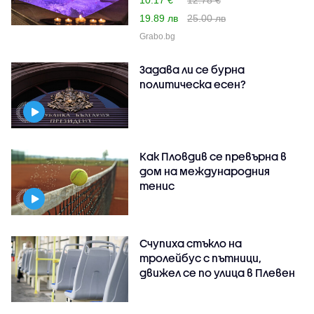
19.89 лв
25.00 лв
Grabo.bg
Задава ли се бурна
политическа есен?
Как Пловдив се превърна в
дом на международния
тенис
Счупиха стъкло на
тролейбус с пътници,
движел се по улица в Плевен