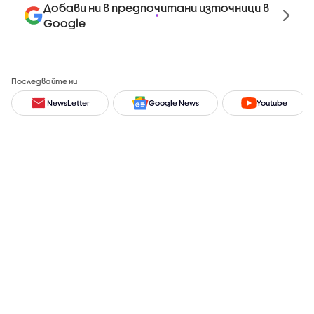
Добави ни в предпочитани източници в
Google
Последвайте ни
NewsLetter
Google News
Youtube