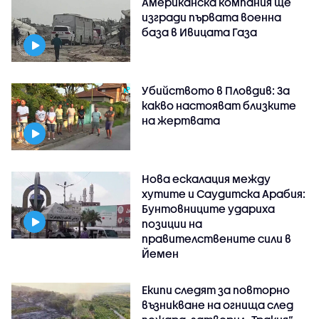
Американска компания ще
изгради първата военна
база в Ивицата Газа
Убийството в Пловдив: За
какво настояват близките
на жертвата
Нова ескалация между
хутите и Саудитска Арабия:
Бунтовниците удариха
позиции на
правителствените сили в
Йемен
Екипи следят за повторно
възникване на огнища след