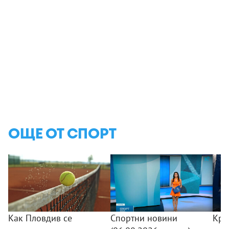
ОЩЕ ОТ СПОРТ
Как Пловдив се
Спортни новини
Кри