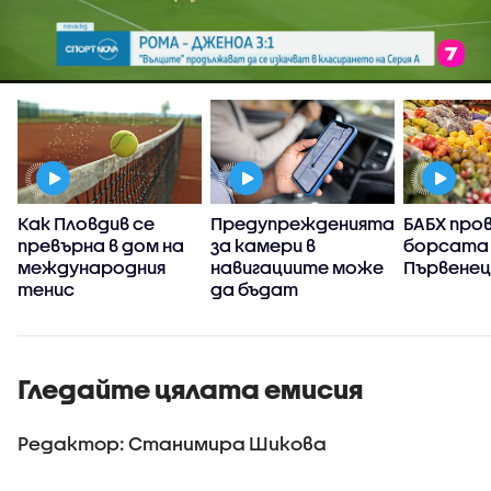
Как Пловдив се
Предупрежденията
БАБХ про
)
превърна в дом на
за камери в
борсата 
международния
навигациите може
Първенец
тенис
да бъдат
забранени: Ще
направи ли това
пътищата по-
безопасни
Гледайте цялата емисия
Редактор: Станимира Шикова