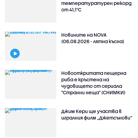
температуратурен рекорд
от 41,1°C
Новините на NOVA
(06.08.2026 - лятна късна)
Новооткритата пещерна
риба е кръстена на
чудовището от сериала
"Странни неща" (СНИМКИ)
Джим Кери ще участва в
игралния филм „Джетсънови“