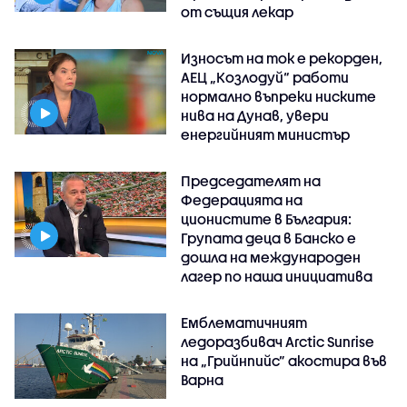
от същия лекар
Износът на ток е рекорден,
АЕЦ „Козлодуй“ работи
нормално въпреки ниските
нива на Дунав, увери
енергийният министър
Председателят на
Федерацията на
ционистите в България:
Групата деца в Банско е
дошла на международен
лагер по наша инициатива
Емблематичният
ледоразбивач Arctic Sunrise
на „Грийнпийс” акостира във
Варна