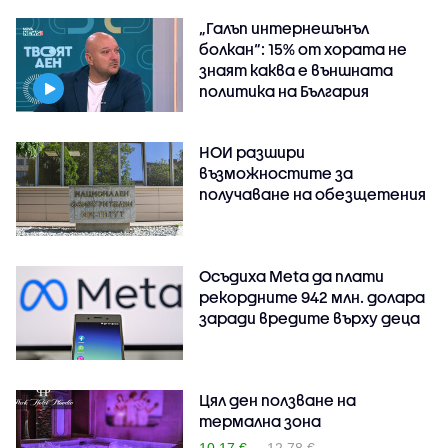
„Галъп интернешънъл
болкан“: 15% от хората не
знаят каква е външната
политика на България
НОИ разшири
възможностите за
получаване на обезщетения
Осъдиха Meta да плати
рекордните 942 млн. долара
заради вредите върху деца
Цял ден ползване на
термална зона
10.17 €
12.78 €