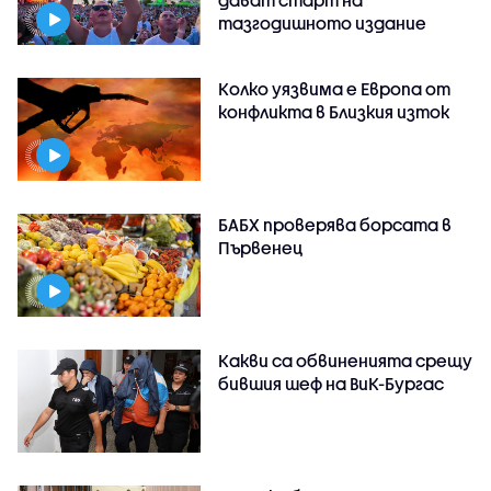
тазгодишното издание
Колко уязвима е Европа от
конфликта в Близкия изток
БАБХ проверява борсата в
Първенец
Какви са обвиненията срещу
бившия шеф на ВиК-Бургас