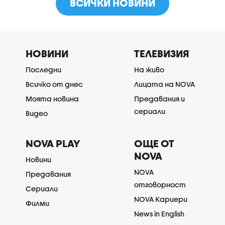
ВСИЧКИ НОВИНИ
НОВИНИ
ТЕЛЕВИЗИЯ
Последни
На живо
Всичко от днес
Лицата на NOVA
Моята новина
Предавания и
сериали
Видео
NOVA PLAY
ОЩЕ ОТ
NOVA
Новини
NOVA
Предавания
отговорност
Сериали
NOVA Кариери
Филми
News in English