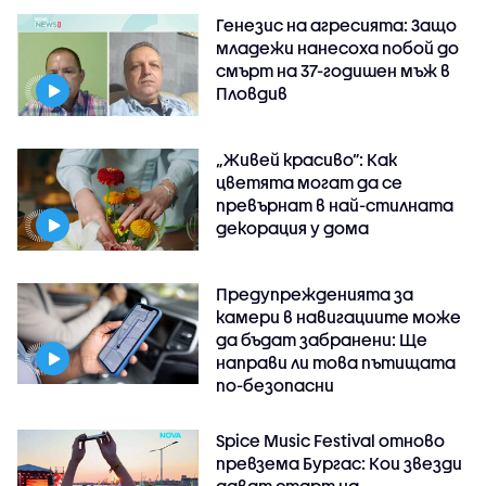
Генезис на агресията: Защо
младежи нанесоха побой до
смърт на 37-годишен мъж в
Пловдив
„Живей красиво”: Как
цветята могат да се
превърнат в най-стилната
декорация у дома
Предупрежденията за
камери в навигациите може
да бъдат забранени: Ще
направи ли това пътищата
по-безопасни
Spice Music Festival отново
превзема Бургас: Кои звезди
дават старт на