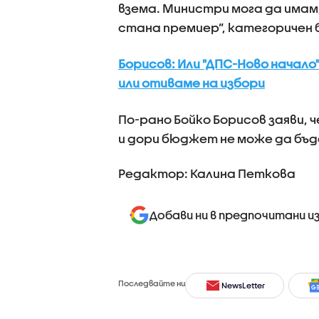
взема. Министри мога да имам,
стана премиер”, категоричен
Борисов: Или "ДПС-Ново начал
или отиваме на избори
По-рано Бойко Борисов заяви, 
и дори бюджет не може да бъде
Редактор: Калина Петкова
Добави ни в предпочитани и
Последвайте ни
NewsLetter