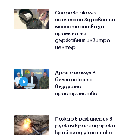
Спорове около
идеята на Здравното
министерство за
промяна на
държавния инвитро
център
Дрон е нахлул в
българското
въздушно
пространство
Пожар в рафинерия в
руския Краснодарски
край след украински