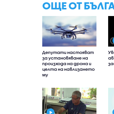
ОЩЕ ОТ БЪЛГ
Депутати настояват
Ув
за установяване на
ав
произхода на дрона и
за
целта на навлизането
му