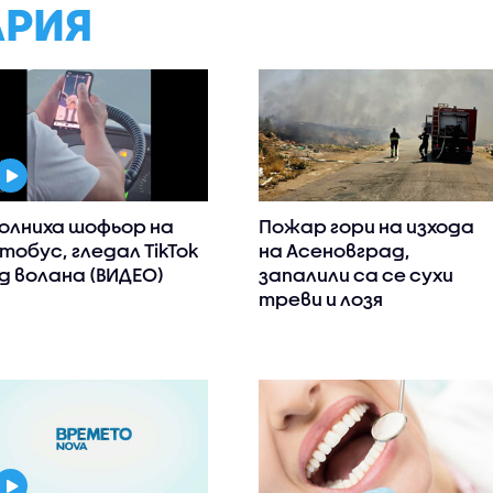
АРИЯ
олниха шофьор на
Пожар гори на изхода
тобус, гледал TikTok
на Асеновград,
д волана (ВИДЕО)
запалили са се сухи
треви и лозя