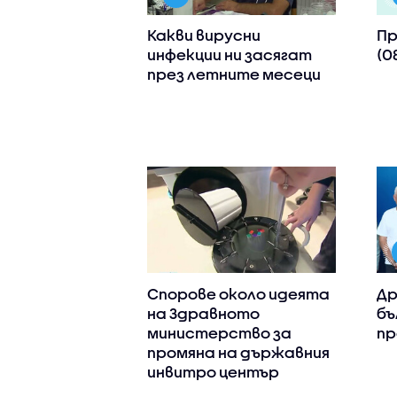
Какви вирусни
Пр
инфекции ни засягат
(0
през летните месеци
Спорове около идеята
Др
на Здравното
бъ
министерство за
пр
промяна на държавния
инвитро център