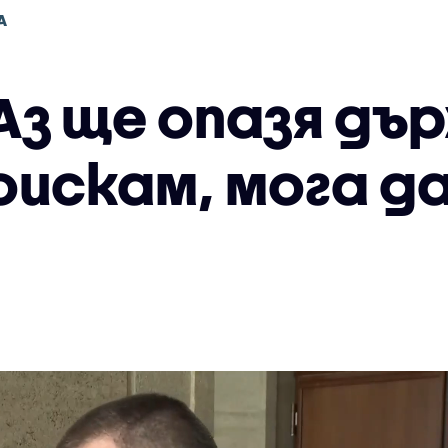
А
 Аз ще опазя д
оискам, мога д