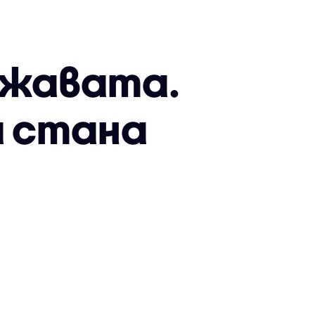
ържавата.
а стана