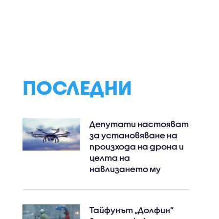
: За
Транспортното
„Галъп интерне
министерство иска
болкан“: 15% от
ките
от АПИ да съгласува
хората не зная
трябват
с бранша заповедта
каква е външна
млн. гласа
за ограничаване
политика на Бъл
движението на
камиони
ПОСЛЕДНИ
Депутати настояват
за установяване на
произхода на дрона и
целта на
навлизането му
Тайфунът „Долфин”