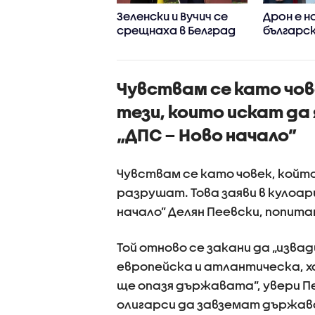
ва ли се бурна
Зеленски и Вучич се
Дрон е на
тическа есен?
срещнаха в Белград
българс
въздушн
простр
Чувствам се като чов
тези, които искат да
„ДПС – Ново начало”
Чувствам се като човек, който
разрушат. Това заяви в кулоа
начало” Делян Пеевски, попит
Той отново се закани да „извад
европейска и атлантическа, 
ще опазя държавата”, увери Пе
олигарси да завземат държава