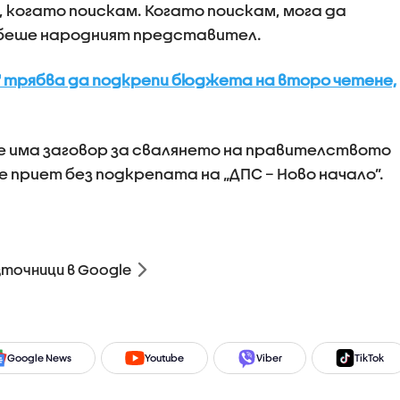
 когато поискам. Когато поискам, мога да
 беше народният представител.
о" трябва да подкрепи бюджета на второ четене,
че има заговор за свалянето на правителството
 приет без подкрепата на „ДПС – Ново начало”.
зточници в Google
Google News
Youtube
Viber
TikTok