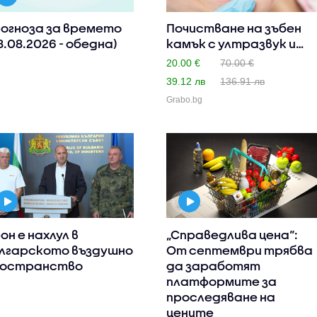
огноза за времето
Почистване на зъбен
8.08.2026 - обедна)
камък с ултразвук и
поли..
20.00 €
70.00 €
39.12 лв
136.91 лв
Grabo.bg
он е нахлул в
„Справедлива цена“:
лгарското въздушно
От септември трябва
остранство
да заработят
платформите за
проследяване на
цените