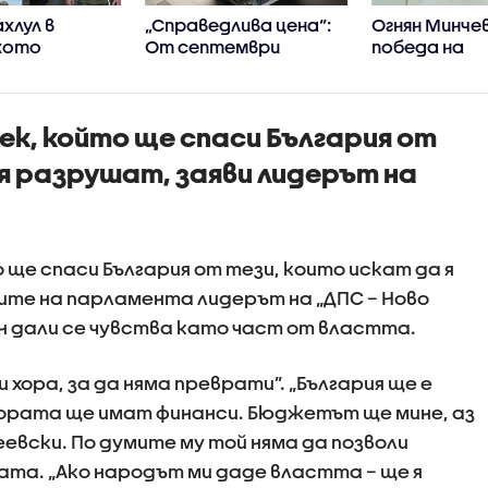
хлул в
„Справедлива цена“:
Огнян Минчев
кото
От септември
победа на
о
трябва да
президентс
анство
заработят
избори ще 
платформите за
минимум 1,2 
ек, който ще спаси България от
проследяване на
цените
 я разрушат, заяви лидерът на
 ще спаси България от тези, които искат да я
рите на парламента лидерът на „ДПС – Ново
ан дали се чувства като част от властта.
и хора, за да няма преврати”. „България ще е
хората ще имат финанси. Бюджетът ще мине, аз
евски. По думите му той няма да позволи
та. „Ако народът ми даде властта – ще я