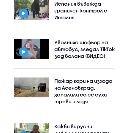
Испания въвежда
граничен контрол с
Италия
Уволниха шофьор на
автобус, гледал TikTok
зад волана (ВИДЕО)
Пожар гори на изхода
на Асеновград,
запалили са се сухи
треви и лозя
Какви вирусни