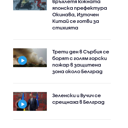
връхлетя южната
японска префектура
Окинава, Източен
Китай се готви за
стихията
Трети ден в Сърбия се
борят с голям горски
пожар в защитена
зона около Белград
Зеленски и Вучич се
срещнаха в Белград
Instagram
Facebook