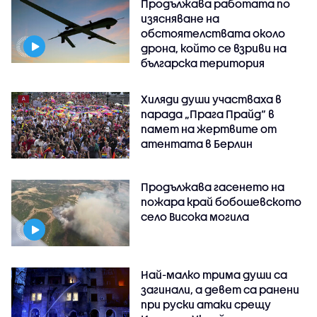
Продължава работата по
изясняване на
обстоятелствата около
дрона, който се взриви на
българска територия
Хиляди души участваха в
парада „Прага Прайд“ в
памет на жертвите от
атентата в Берлин
Продължава гасенето на
пожара край бобошевското
село Висока могила
Най-малко трима души са
загинали, а девет са ранени
при руски атаки срещу