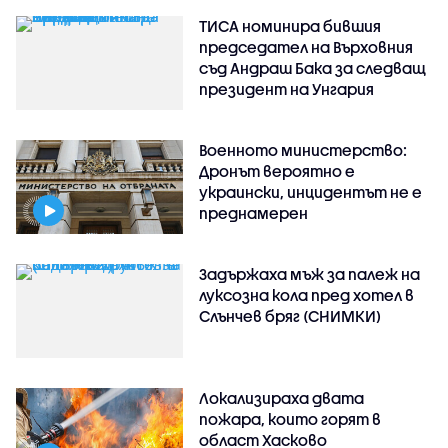
ТИСА номинира бившия
председател на Върховния
съд Андраш Бака за следващ
президент на Унгария
Военното министерство:
Дронът вероятно е
украински, инцидентът не е
преднамерен
Задържаха мъж за палеж на
луксозна кола пред хотел в
Слънчев бряг (СНИМКИ)
Локализираха двата
пожара, които горят в
област Хасково