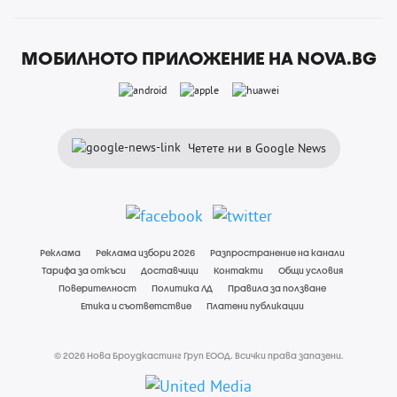
МОБИЛНОТО ПРИЛОЖЕНИЕ НА NOVA.BG
Четете ни в Google News
Реклама
Реклама избори 2026
Разпространение на канали
Тарифа за откъси
Доставчици
Контакти
Общи условия
Поверителност
Политика ЛД
Правила за ползване
Етика и съответствие
Платени публикации
© 2026 Нова Броудкастинг Груп ЕООД. Всички права запазени.