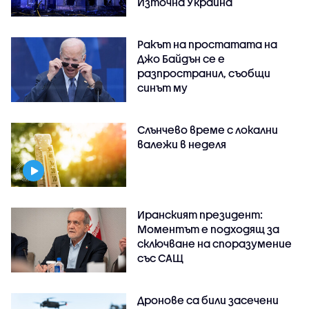
Източна Украйна
Ракът на простатата на
Джо Байдън се е
разпространил, съобщи
синът му
Слънчево време с локални
валежи в неделя
Иранският президент:
Моментът е подходящ за
сключване на споразумение
със САЩ
Дронове са били засечени