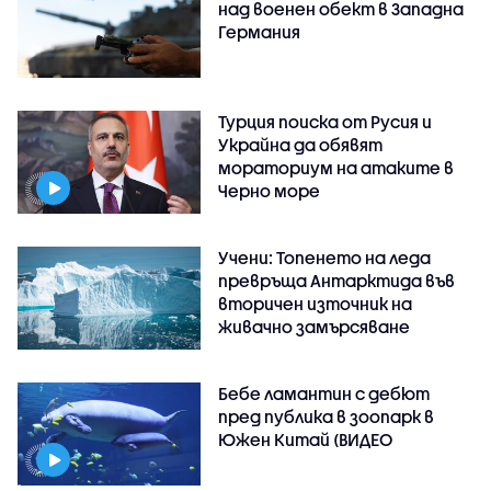
над военен обект в Западна
Германия
Турция поиска от Русия и
Украйна да обявят
мораториум на атаките в
Черно море
Учени: Топенето на леда
превръща Антарктида във
вторичен източник на
живачно замърсяване
Бебе ламантин с дебют
пред публика в зоопарк в
Южен Китай (ВИДЕО