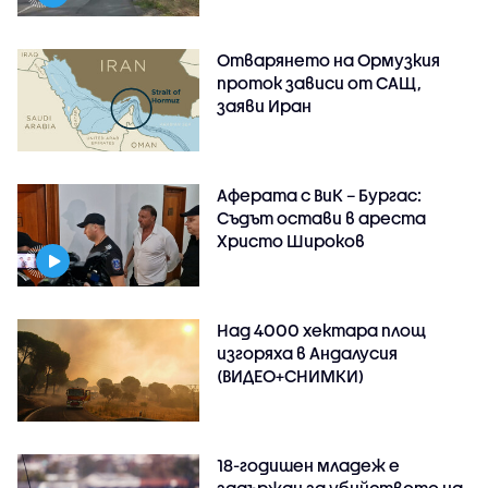
Отварянето на Ормузкия
проток зависи от САЩ,
заяви Иран
Аферата с ВиК – Бургас:
Съдът остави в ареста
Христо Широков
Над 4000 хектара площ
изгоряха в Андалусия
(ВИДЕО+СНИМКИ)
18-годишен младеж е
задържан за убийството на