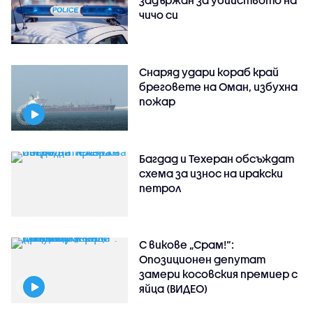
чичо си
Снаряд удари кораб край
бреговете на Оман, избухна
пожар
Багдад и Техеран обсъждат
схема за износ на иракски
петрол
С викове „Срам!“:
Опозиционен депутат
замери косовския премиер с
яйца (ВИДЕО)