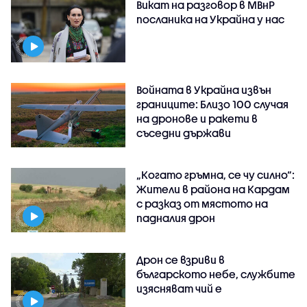
Викат на разговор в МВнР
посланика на Украйна у нас
Войната в Украйна извън
границите: Близо 100 случая
на дронове и ракети в
съседни държави
„Когато гръмна, се чу силно“:
Жители в района на Кардам
с разказ от мястото на
падналия дрон
Дрон се взриви в
българското небе, службите
изясняват чий е