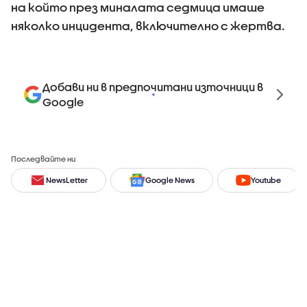
на който през миналата седмица имаше
няколко инцидента, включително с жертва.
Добави ни в предпочитани източници в
Google
Последвайте ни
NewsLetter
Google News
Youtube