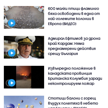
600 малки птици фламинго
бяха освободени в една от
най-големите колонии в
Европа (ВИДЕО)
Адмирал Ефтимов за дрона
край Кардам: Няма
преднамерени действия
срещу България
Извънредно положение в
канадската провинция
Британска Колумбия заради
неконтролируем пожар
Стотици балони с горещ
въздух полетяха в небето