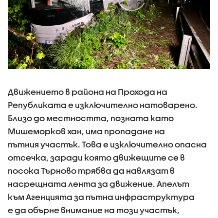
Движението в района на Прохода на
Републиката е изключително натоварено.
Близо до местността, позната като
Мишеморков хан, има пропадане на
пътния участък. Това е изключително опасна
отсечка, заради която движещите се в
посока Търново трябва да навлязат в
насрещната лента за движение. Апелът
към Агенцията за пътна инфраструктура
е да обърне внимание на този участък,