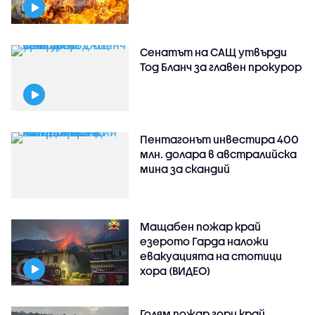
Сенатът на САЩ утвърди
Тод Бланч за главен прокурор
Пентагонът инвестира 400
млн. долара в австралийска
мина за скандий
Мащабен пожар край
езерото Гарда наложи
евакуацията на стотици
хора (ВИДЕО)
Голям пожар гори край