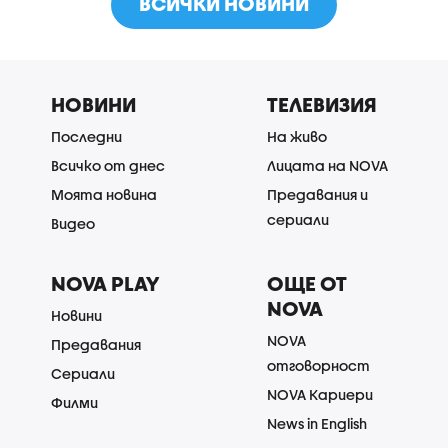
ВСИЧКИ НОВИНИ
НОВИНИ
ТЕЛЕВИЗИЯ
Последни
На живо
Всичко от днес
Лицата на NOVA
Моята новина
Предавания и
сериали
Видео
NOVA PLAY
ОЩЕ ОТ
NOVA
Новини
NOVA
Предавания
отговорност
Сериали
NOVA Кариери
Филми
News in English