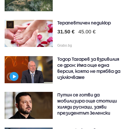
Терапевтичен педикюр
31.50 €
45.00 €
Grabo.bg
Тодор Тагарев за взривилия
се дрон: Има още една
версия, която не трябва да
изключваме
Путин се готви да
мобилизира още стотици
хиляди руснаци, заяви
президентът Зеленски