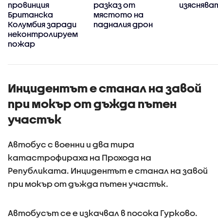
а
провинция
разказ от
изясняват
Британска
мястото на
Колумбия заради
падналия дрон
неконтролируем
пожар
Инцидентът е станал на завой
при мокър от дъжда пътен
участък
Автобус с военни и два тира
катастрофираха на Прохода на
Републиката. Инцидентът е станал на завой
при мокър от дъжда пътен участък.
Автобусът се е изкачвал в посока Гурково.