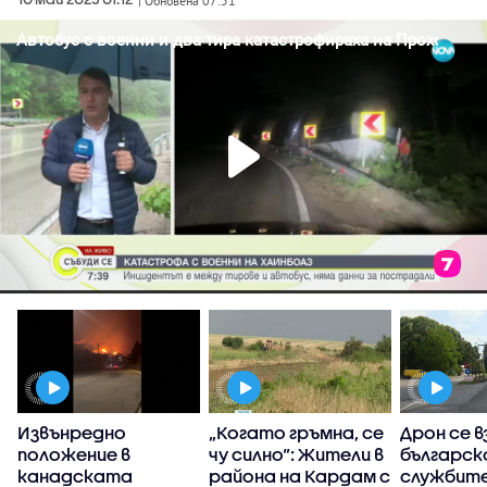
| Обновена 07:51
Извънредно
„Когато гръмна, се
Дрон се в
положение в
чу силно“: Жители в
българск
канадската
района на Кардам с
службит