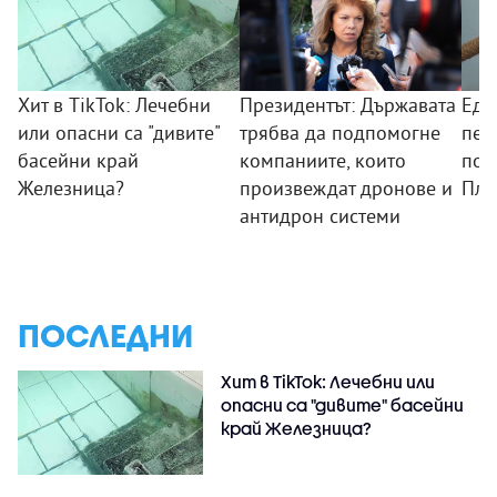
Хит в TikTok: Лечебни
Президентът: Държавата
Едн
или опасни са "дивите"
трябва да подпомогне
пеп
басейни край
компаниите, които
поя
Железница?
произвеждат дронове и
Пло
антидрон системи
ПОСЛЕДНИ
Хит в TikTok: Лечебни или
опасни са "дивите" басейни
край Железница?