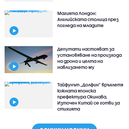
Магията Лондон:
Английската столица през
погледа на младите
Депутати настояват за
установяване на произхода
на дрона и целта на
навлизането му
Тайфунът „Долфин” връхлетя
южната японска
префектура Окинава,
Източен Китай се готви за
стихията