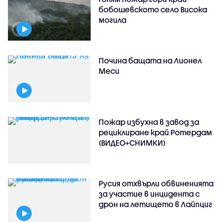
бобошевското село Висока
могила
Почина бащата на Лионел
Меси
Пожар избухна в завод за
рециклиране край Ротердам
(ВИДЕО+СНИМКИ)
Русия отхвърли обвиненията
за участие в инцидента с
дрон на летището в Лайпциг