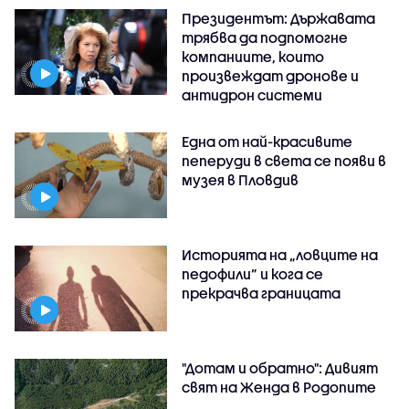
Президентът: Държавата
трябва да подпомогне
компаниите, които
произвеждат дронове и
антидрон системи
Една от най-красивите
пеперуди в света се появи в
музея в Пловдив
Историята на „ловците на
педофили” и кога се
прекрачва границата
"Дотам и обратно": Дивият
свят на Женда в Родопите