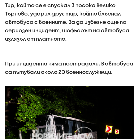
Тир, който се е спускал в посока Велико
Търново, ударил друг тир, който блъснал
автобуса с военните. За да избегне още по-
сериозен инцидент, шофьорът на автобуса
излязъл от платното.
При инцидента няма пострадали. В автобуса
са пътували около 20 военнослужещи.